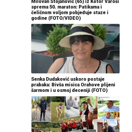
Milovan Stojanović (65) iz Kotor Varoši
sprema 50. maraton: Patikama i
čeličnom voljom pobjeđuje staze i
godine (FOTO/VIDEO)
Senka Dudaković uskoro postaje
prabaka: Bivša misica Orahove plijeni
šarmom i u osmoj deceniji (FOTO)