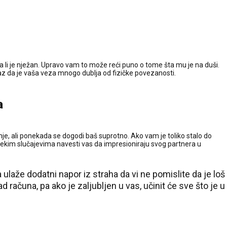
da li je nježan. Upravo vam to može reći puno o tome šta mu je na duši.
dokaz da je vaša veza mnogo dublja od fizičke povezanosti.
a
e, ali ponekada se dogodi baš suprotno. Ako vam je toliko stalo do
 nekim slučajevima navesti vas da impresioniraju svog partnera u
a ulaže dodatni napor iz straha da vi ne pomislite da je loš
 računa, pa ako je zaljubljen u vas, učinit će sve što je u