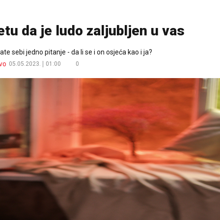
etu da je ludo zaljubljen u vas
e sebi jedno pitanje - da li se i on osjeća kao i ja?
vo
05.05.2023.
01:00
0