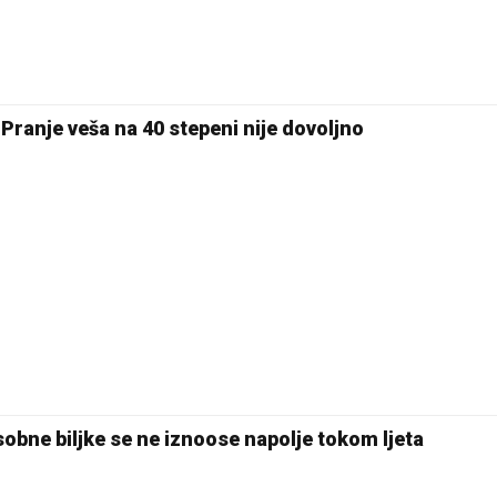
: Pranje veša na 40 stepeni nije dovoljno
sobne biljke se ne iznoose napolje tokom ljeta
24 °C
28 °C