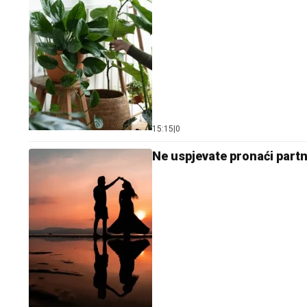
15:15
|
0
Ne uspjevate pronaći partne