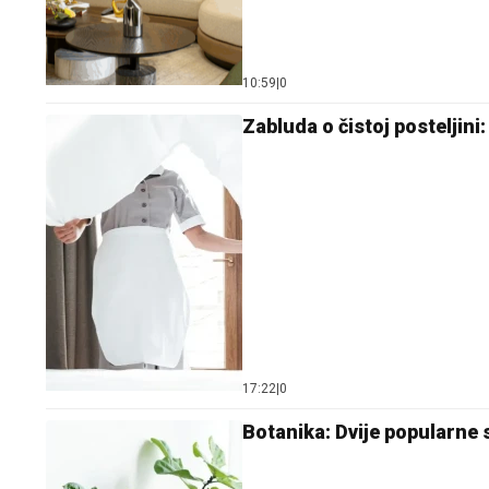
10:59
|
0
Zabluda o čistoj posteljini
17:22
|
0
Botanika: Dvije popularne 