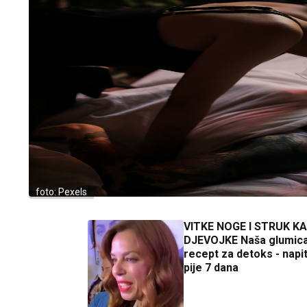
foto: Pexels
VITKE NOGE I STRUK K
DJEVOJKE Naša glumica
recept za detoks - napi
pije 7 dana