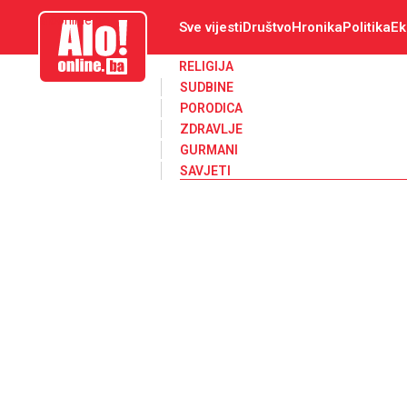
aloonline.ba
Sve vijesti
Društvo
Hronika
Politika
Ek
RELIGIJA
SUDBINE
PORODICA
ZDRAVLJE
GURMANI
SAVJETI