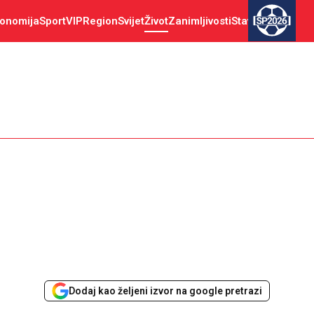
onomija
Sport
VIP
Region
Svijet
Život
Zanimljivosti
Stav
SP2026
Dodaj kao željeni izvor na google pretrazi