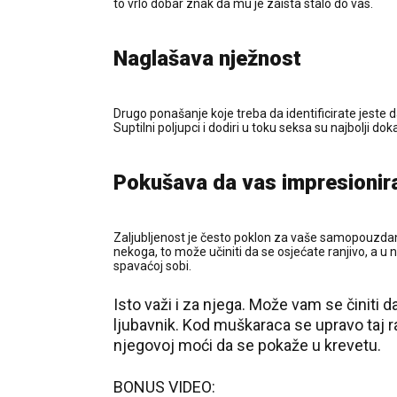
to vrlo dobar znak da mu je zaista stalo do vas.
Naglašava nježnost
Drugo ponašanje koje treba da identificirate jeste 
Suptilni poljupci i dodiri u toku seksa su najbolji 
Pokušava da vas impresionir
Zaljubljenost je često poklon za vaše samopouzdanj
nekoga, to može učiniti da se osjećate ranjivo, a u
spavaćoj sobi.
Isto važi i za njega. Može vam se činiti d
ljubavnik. Kod muškaraca se upravo taj rad
njegovoj moći da se pokaže u krevetu.
BONUS VIDEO: