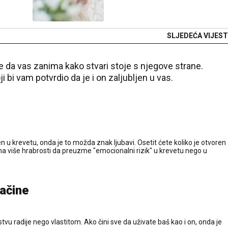
SLJEDEĆA VIJEST
 da vas zanima kako stvari stoje s njegove strane.
 bi vam potvrdio da je i on zaljubljen u vas.
n u krevetu, onda je to možda znak ljubavi. Osetit ćete koliko je otvoren
ma više hrabrosti da preuzme "emocionalni rizik" u krevetu nego u
načine
vu radije nego vlastitom. Ako čini sve da uživate baš kao i on, onda je