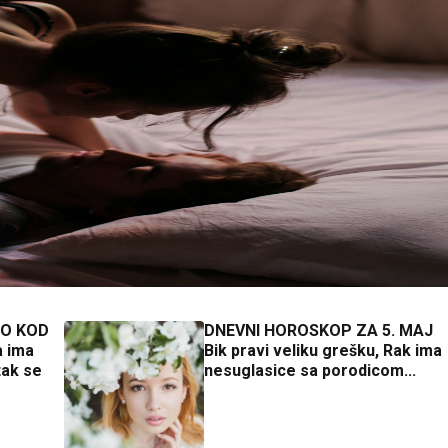
AO KOD
DNEVNI HOROSKOP ZA 5. MAJ
 ima
Bik pravi veliku grešku, Rak ima
tak se
nesuglasice sa porodicom...