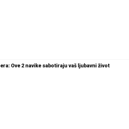
Pale
Sarajevo
ra: Ove 2 navike sabotiraju vaš ljubavni život