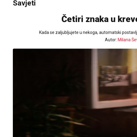
Savjeti
Četiri znaka u krev
Kada se zaljubljujete u nekoga, automatski postavljat
Autor:
Milana Še