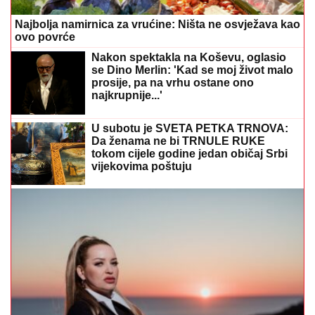
Najbolja namirnica za vrućine: Ništa ne osvježava kao
ovo povrće
Nakon spektakla na Koševu, oglasio
se Dino Merlin: 'Kad se moj život malo
prosije, pa na vrhu ostane ono
najkrupnije...'
U subotu je SVETA PETKA TRNOVA:
Da ženama ne bi TRNULE RUKE
tokom cijele godine jedan običaj Srbi
vijekovima poštuju