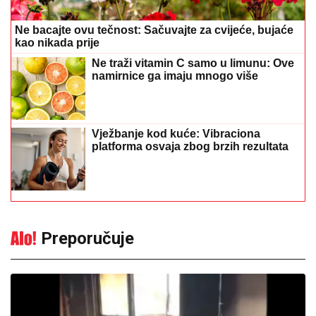
Ne bacajte ovu tečnost: Sačuvajte za cvijeće, bujaće
kao nikada prije
Ne traži vitamin C samo u limunu: Ove
namirnice ga imaju mnogo više
Vježbanje kod kuće: Vibraciona
platforma osvaja zbog brzih rezultata
Preporučuje