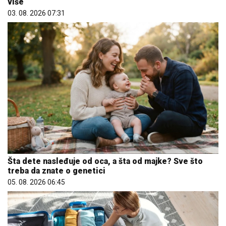
više
03. 08. 2026 07:31
Šta dete nasleđuje od oca, a šta od majke? Sve što
treba da znate o genetici
05. 08. 2026 06:45