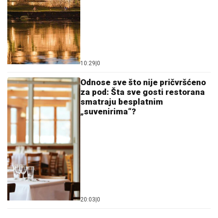
10:29
|
0
Odnose sve što nije pričvršćeno
za pod: Šta sve gosti restorana
smatraju besplatnim
„suvenirima“?
20:03
|
0