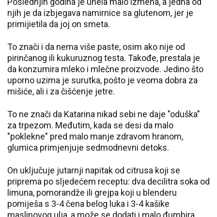
Poslednjih godina je unela malo izmena, a jedna od
njih je da izbjegava namirnice sa glutenom, jer je
primijietila da joj on smeta.
To znači i da nema više paste, osim ako nije od
pirinčanog ili kukuruznog testa. Takođe, prestala je
da konzumira mleko i mlečne proizvode. Jedino što
uporno uzima je surutka, pošto je veoma dobra za
mišiće, ali i za čišćenje jetre.
To ne znači da Katarina nikad sebi ne daje "oduška"
za trpezom. Međutim, kada se desi da malo
"poklekne" pred malo manje zdravom hranom,
glumica primjenjuje sedmodnevni detoks.
On uključuje jutarnji napitak od citrusa koji se
priprema po sljedećem receptu: dva decilitra soka od
limuna, pomorandže ili grejpa koji u blenderu
pomiješa s 3-4 čena belog luka i 3-4 kašike
maslinovog ulja, a može se dodati i malo đumbira.