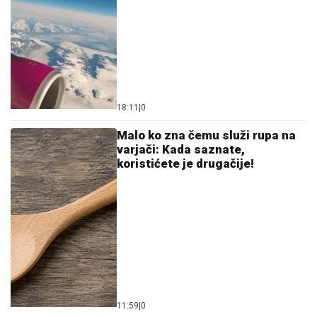
18:11
|
0
Malo ko zna čemu služi rupa na
varjači: Kada saznate,
koristićete je drugačije!
11:59
|
0