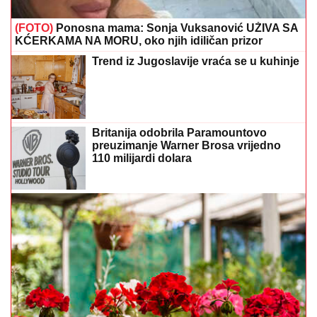
(FOTO)
Ponosna mama: Sonja Vuksanović UŽIVA SA
KĆERKAMA NA MORU, oko njih idiličan prizor
Trend iz Jugoslavije vraća se u kuhinje
Britanija odobrila Paramountovo
preuzimanje Warner Brosa vrijedno
110 milijardi dolara