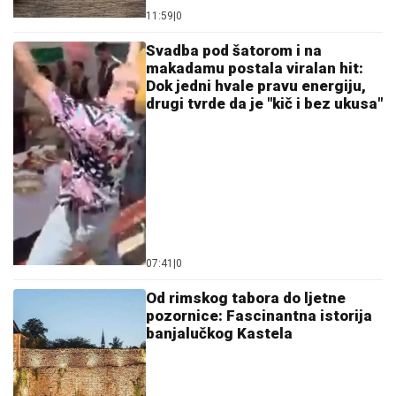
11:59
|
0
Svadba pod šatorom i na
makadamu postala viralan hit:
Dok jedni hvale pravu energiju,
drugi tvrde da je "kič i bez ukusa"
07:41
|
0
Od rimskog tabora do ljetne
pozornice: Fascinantna istorija
banjalučkog Kastela