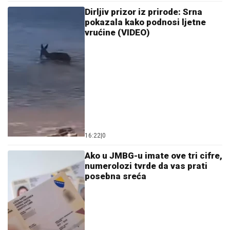
Dirljiv prizor iz prirode: Srna
pokazala kako podnosi ljetne
vrućine (VIDEO)
16:22
|
0
Ako u JMBG-u imate ove tri cifre,
numerolozi tvrde da vas prati
posebna sreća