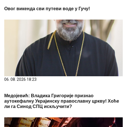
Овог викенда сви путеви воде у Гучу!
06. 08. 2026 18:23
Медојевић: Владика Григорије признао
аутокефалну Украјинску православну цркву! Хоће
ли га Синод СПЦ искључити?