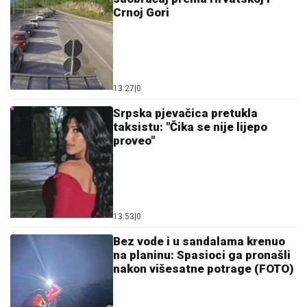
Crnoj Gori
13:27
|
0
Srpska pjevačica pretukla
taksistu: "Čika se nije lijepo
proveo"
13:53
|
0
Bez vode i u sandalama krenuo
na planinu: Spasioci ga pronašli
nakon višesatne potrage (FOTO)