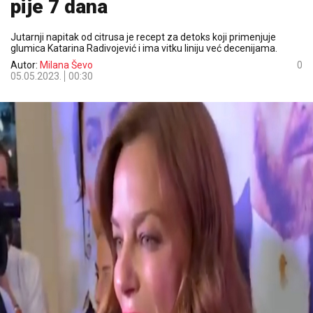
pije 7 dana
Jutarnji napitak od citrusa je recept za detoks koji primenjuje
glumica Katarina Radivojević i ima vitku liniju već decenijama.
Autor:
Milana Ševo
0
05.05.2023.
00:30