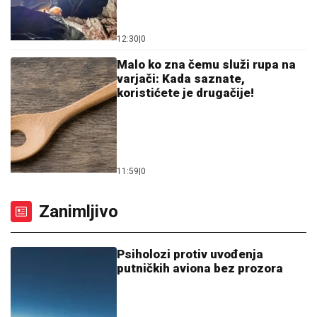
12:30
|
0
Malo ko zna čemu služi rupa na
varjači: Kada saznate,
koristićete je drugačije!
11:59
|
0
Zanimljivo
Psiholozi protiv uvođenja
putničkih aviona bez prozora