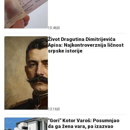
15:46
|
0
Život Dragutina Dimitrijevića
Apisa: Najkontroverznija ličnost
srpske istorije
13:16
|
0
"Gori" Kotor Varoš: Posumnjao
da ga žena vara, pa izazvao