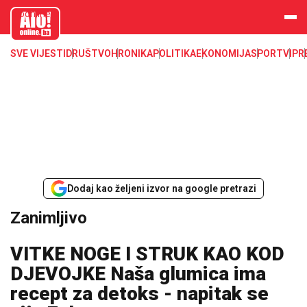
aloonline.b
a
SVE VIJESTI
DRUŠTVO
HRONIKA
POLITIKA
EKONOMIJA
SPORT
VIP
R
Dodaj kao željeni izvor na google pretrazi
Zanimljivo
VITKE NOGE I STRUK KAO KOD
DJEVOJKE Naša glumica ima
recept za detoks - napitak se