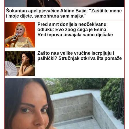
Šokantan apel pjevačice Aldine Bajić: "Zaštitite mene
i moje dijete, samohrana sam majka"
Pred smrt donijela neočekivanu
odluku: Evo zbog čega je Esma
Redžepova usvajala samo dječake
Zašto nas velike vrućine iscrpljuju i
psihički? Stručnjak otkriva šta pomaže