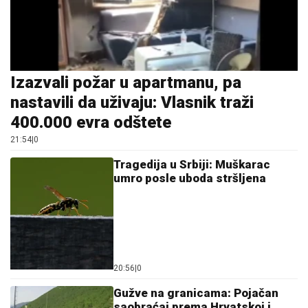
Izazvali požar u apartmanu, pa
nastavili da uživaju: Vlasnik traži
400.000 evra odštete
21:54
|
0
Tragedija u Srbiji: Muškarac
umro posle uboda stršljena
20:56
|
0
Gužve na granicama: Pojačan
saobraćaj prema Hrvatskoj i