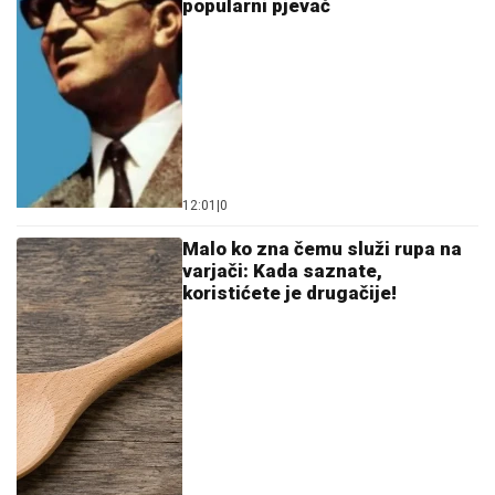
popularni pjevač
12:01
|
0
Malo ko zna čemu služi rupa na
varjači: Kada saznate,
koristićete je drugačije!