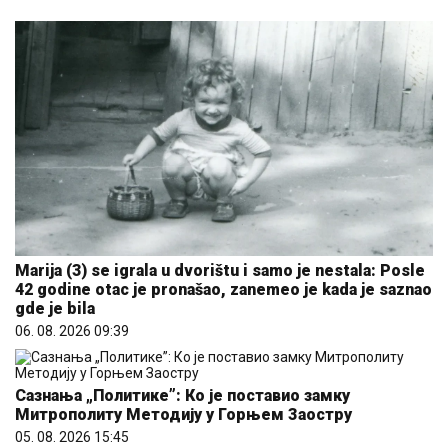
Marija (3) se igrala u dvorištu i samo je nestala: Posle
42 godine otac je pronašao, zanemeo je kada je saznao
gde je bila
06. 08. 2026 09:39
Сазнања „Политике”: Ко је поставио замку
Митрополиту Методију у Горњем Заостру
05. 08. 2026 15:45