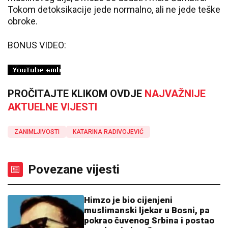
Tokom detoksikacije jede normalno, ali ne jede teške
obroke.
BONUS VIDEO:
PROČITAJTE KLIKOM OVDJE
NAJVAŽNIJE
AKTUELNE VIJESTI
ZANIMLJIVOSTI
KATARINA RADIVOJEVIĆ
Povezane vijesti
Himzo je bio cijenjeni
muslimanski ljekar u Bosni, pa
pokrao čuvenog Srbina i postao