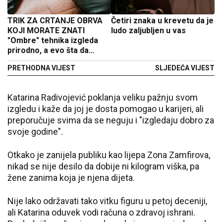
TRIK ZA CRTANJE OBRVA
Četiri znaka u krevetu da je
KOJI MORATE ZNATI
ludo zaljubljen u vas
"Ombre" tehnika izgleda
prirodno, a evo šta da
izbjegavate pre tetovaže
PRETHODNA VIJEST
SLJEDEĆA VIJEST
Katarina Radivojević poklanja veliku pažnju svom
izgledu i kaže da joj je dosta pomogao u karijeri, ali
preporučuje svima da se neguju i "izgledaju dobro za
svoje godine".
Otkako je zanijela publiku kao lijepa Zona Zamfirova,
nikad se nije desilo da dobije ni kilogram viška, pa
žene zanima koja je njena dijeta.
Nije lako održavati tako vitku figuru u petoj deceniji,
ali Katarina oduvek vodi računa o zdravoj ishrani.