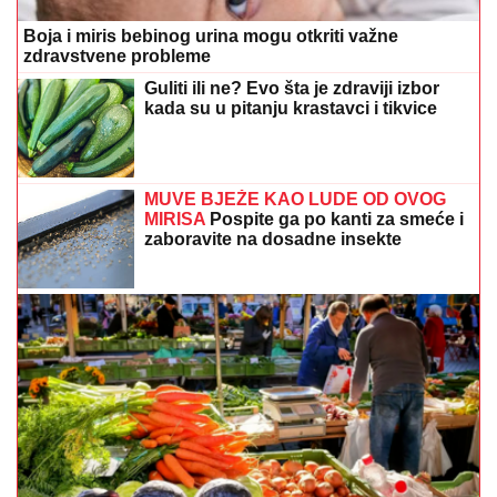
Boja i miris bebinog urina mogu otkriti važne
zdravstvene probleme
Guliti ili ne? Evo šta je zdraviji izbor
kada su u pitanju krastavci i tikvice
MUVE BJEŽE KAO LUDE OD OVOG
MIRISA
Pospite ga po kanti za smeće i
zaboravite na dosadne insekte