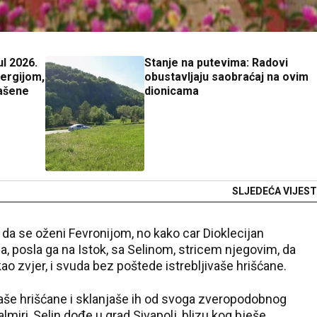
ul 2026.
Stanje na putevima: Radovi
nergijom,
obustavljaju saobraćaj na ovim
ašene
dionicama
SLJEDEĆA VIJEST
 da se oženi Fevronijom, no kako car Dioklecijan
, posla ga na Istok, sa Selinom, stricem njegovim, da
 kao zvjer, i svuda bez poštede istrebljivaše hrišćane.
aše hrišćane i sklanjaše ih od svoga zveropodobnog
lmiri, Selin dođe u grad Sivapolj, blizu kog bješe