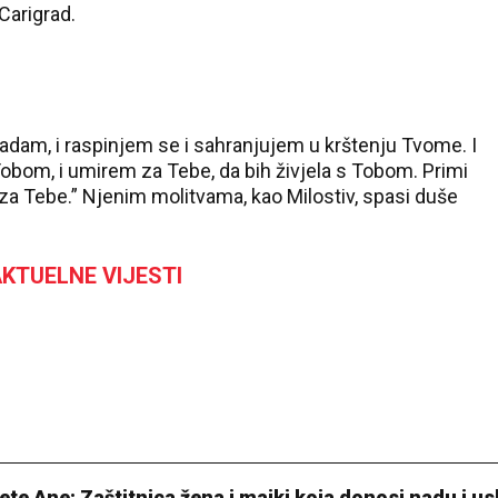
 Carigrad.
radam, i raspinjem se i sahranjujem u krštenju Tvome. I
Tobom, i umirem za Tebe, da bih živjela s Tobom. Primi
 za Tebe.” Njenim molitvama, kao Milostiv, spasi duše
KTUELNE VIJESTI
te Ane: Zaštitnica žena i majki koja donosi nadu i us