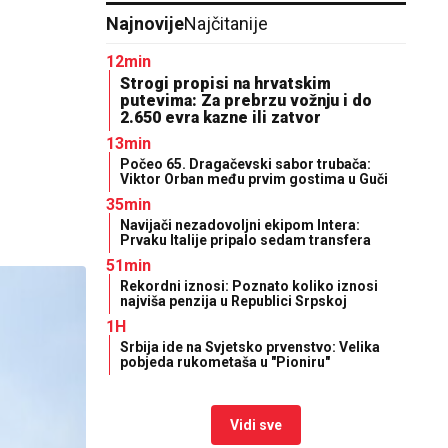
Najnovije
Najčitanije
12min
Strogi propisi na hrvatskim
putevima: Za prebrzu vožnju i do
2.650 evra kazne ili zatvor
13min
Počeo 65. Dragačevski sabor trubača:
Viktor Orban među prvim gostima u Guči
35min
Navijači nezadovoljni ekipom Intera:
Prvaku Italije pripalo sedam transfera
51min
Rekordni iznosi: Poznato koliko iznosi
najviša penzija u Republici Srpskoj
1H
Srbija ide na Svjetsko prvenstvo: Velika
pobjeda rukometaša u "Pioniru"
Vidi sve