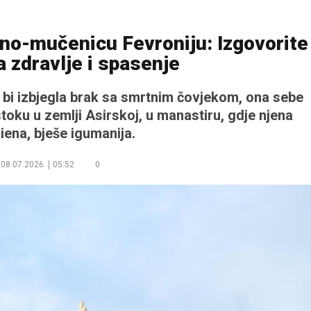
no-mučenicu Fevroniju: Izgovorite
a zdravlje i spasenje
 bi izbjegla brak sa smrtnim čovjekom, ona sebe
stoku u zemlji Asirskoj, u manastiru, gdje njena
riena, bješe igumanija.
08.07.2026.
05:52
0