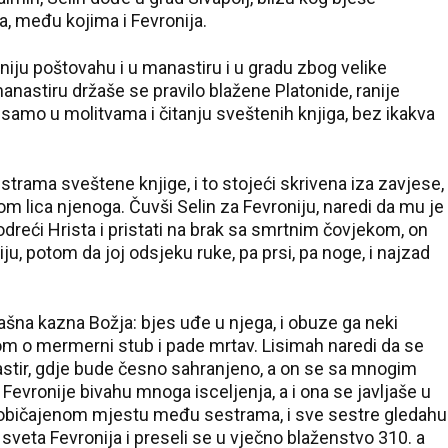
, među kojima i Fevronija.
niju poštovahu i u manastiru i u gradu zbog velike
manastiru držaše se pravilo blažene Platonide, ranije
 samo u molitvama i čitanju sveštenih knjiga, bez ikakva
estrama sveštene knjige, i to stojeći skrivena iza zavjese,
om lica njenoga. Čuvši Selin za Fevroniju, naredi da mu je
dreći Hrista i pristati na brak sa smrtnim čovjekom, on
iju, potom da joj odsjeku ruke, pa prsi, pa noge, i najzad
ašna kazna Božja: bjes uđe u njega, i obuze ga neki
om o mermerni stub i pade mrtav. Lisimah naredi da se
nastir, gdje bude česno sahranjeno, a on se sa mnogim
Fevronije bivahu mnoga isceljenja, a i ona se javljaše u
uobičajenom mjestu među sestrama, i sve sestre gledahu
sveta Fevronija i preseli se u vječno blaženstvo 310. a