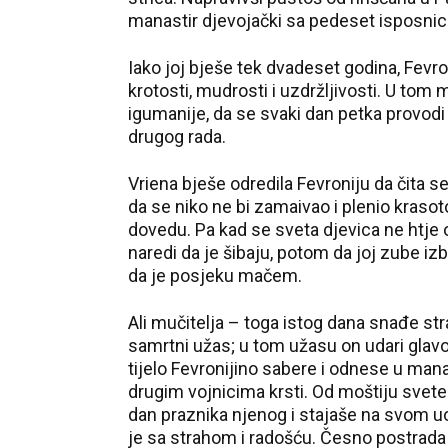
manastir djevojački sa pedeset isposnica
Iako joj bješe tek dvadeset godina, Fevro
krotosti, mudrosti i uzdržljivosti. U tom 
igumanije, da se svaki dan petka provodi
drugog rada.
Vriena bješe odredila Fevroniju da čita s
da se niko ne bi zamaivao i plenio krasot
dovedu. Pa kad se sveta djevica ne htje o
naredi da je šibaju, potom da joj zube izb
da je posjeku mačem.
Ali mučitelja – toga istog dana snađe str
samrtni užas; u tom užasu on udari glav
tijelo Fevronijino sabere i odnese u ma
drugim vojnicima krsti. Od moštiju svete 
dan praznika njenog i stajaše na svom 
je sa strahom i radošću. Česno postrada 