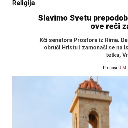
Religija
Slavimo Svetu prepodob
ove reči z
Kći senatora Prosfora iz Rima. Da
obruči Hristu i zamonaši se na I
tetka, V
Prenosi:
D. M.