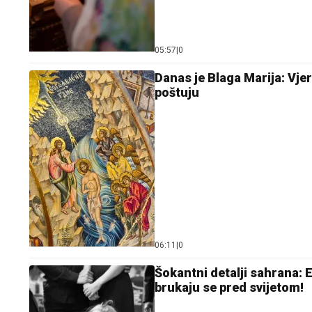
05:57
|
0
Danas je Blaga Marija: Vjer
poštuju
06:11
|
0
Šokantni detalji sahrana: 
brukaju se pred svijetom!