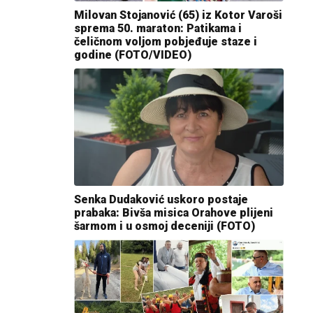
Milovan Stojanović (65) iz Kotor Varoši
sprema 50. maraton: Patikama i
čeličnom voljom pobjeđuje staze i
godine (FOTO/VIDEO)
Senka Dudaković uskoro postaje
prabaka: Bivša misica Orahove plijeni
šarmom i u osmoj deceniji (FOTO)