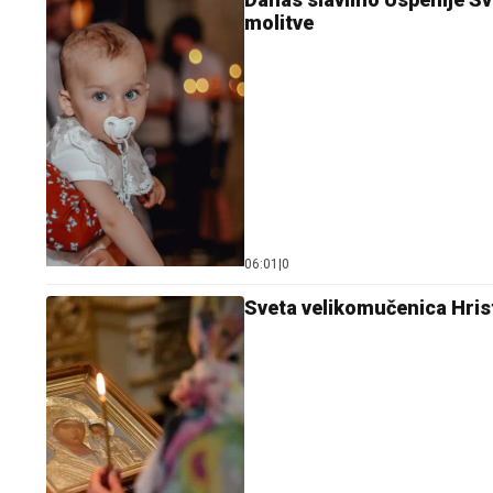
molitve
06:01
|
0
Sveta velikomučenica Hristi