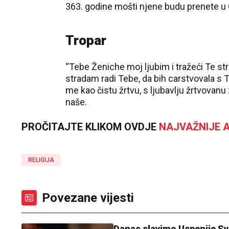
363. godine mošti njene budu prenete u
Tropar
“Tebe Ženiche moj ljubim i tražeći Te st
stradam radi Tebe, da bih carstvovala s 
me kao čistu žrtvu, s ljubavlju žrtvovanu
naše.
PROČITAJTE KLIKOM OVDJE
NAJVAŽNIJE A
RELIGIJA
Povezane vijesti
Danas slavimo Uspenije Sve