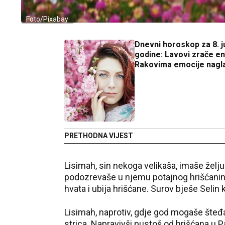
Foto/Pixabay
Dnevni horoskop za 8. j
godine: Lavovi zrače e
Rakovima emocije nagl
PRETHODNA VIJEST
Lisimah, sin nekoga velikaša, imaše želju
podozrevaše u njemu potajnog hrišćanina
hvata i ubija hrišćane. Surov bješe Selin
Lisimah, naprotiv, gdje god mogaše šteđ
strica. Napravivši pustoš od hrišćana u Pa