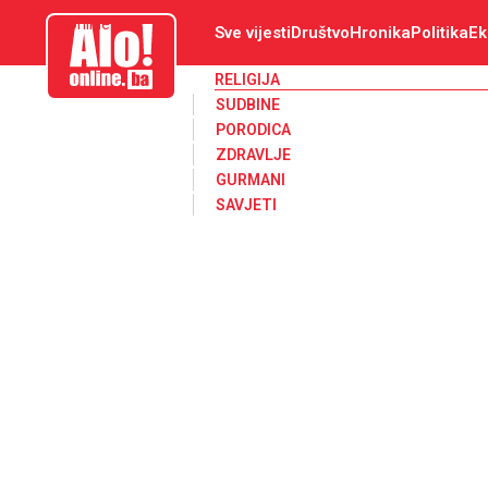
aloonline.ba
Sve vijesti
Društvo
Hronika
Politika
Ek
RELIGIJA
SUDBINE
PORODICA
ZDRAVLJE
GURMANI
SAVJETI