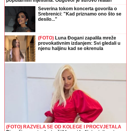
(FOTO)
Luna Đogani zapalila mreže
provokativnim izdanjem: Svi gledali u
njenu haljinu kad se okrenula
(FOTO) RAZVELA SE OD KOLEGE I PROCVJETALA
Pjevačica u vrtoglavim štiklama i haljini pripijenoj uz
tijelo pokazala odličnu figuru
Zašto vas koža svrbi nakon plivanja u
moru: Razlog nije uvijek samo so