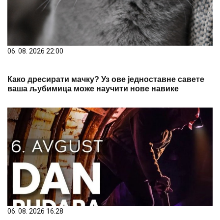
06. 08. 2026 22:00
Како дресирати мачку? Уз ове једноставне савете
ваша љубимица може научити нове навике
06. 08. 2026 16:28
ДАН РУДАРА У БОРУ И МАЈДАНПЕКУ: Празник
људи који су изградили исток Србије