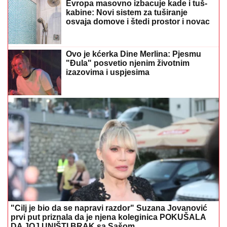
Ovo je kćerka Dine Merlina: Pjesmu
"Đula" posvetio njenim životnim
izazovima i uspjesima
"Cilj je bio da se napravi razdor" Suzana Jovanović
prvi put priznala da je njena koleginica POKUŠALA
DA JOJ UNIŠTI BRAK sa Sašom
GENIJALAN TRIK PRED PUTOVANJE
Stavite dugme u zamrzivač i odmah
ćete znati ako nešto nije u redu