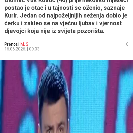
Glumac Vuk Kostić (46) prije nekoliko mjeseci
postao je otac i u tajnosti se oženio, saznaje
Kurir. Jedan od najpoželjnijih neženja dobio je
ćerku i zakleo se na vječnu ljubav i vjernost
djevojci koja nije iz svijeta pozorišta.
Prenosi:
M. S.
0
16.06.2026.
09:03