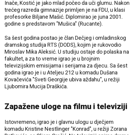
Inače, Kostić je jako mlad počeo da uči glumu. Nakon
trećeg razreda gimnazije primljen je na FDU, u klasi
profesorke Biljane Mašić. Diplomirao je juna 2001.
godine s predstavom "Mušica" (Rucante).
Sa šest godina postao je član Dečjeg i omladinskog
dramskog studija RTS (DODS), kojim je rukovodio
Miroslav Mika Aleksić. U studiju ostaje do polaska na
fakultet, a za to vreme igrao je u brojnim
televizijskim emisijama i serijama za djecu. Sa šest
godina igrao je i u Ateljeu 212 u komadu Dušana
Kovačevića "Sveti Georgije ubiva aždahu", u režiji
Ljubomira Mucija Draškića.
Zapažene uloge na filmu i televiziji
Istovremeno, igrao je i glavnu ulogu u dječjem
komadu Kristine Nestlinger "Konrad", u režiji Zorana