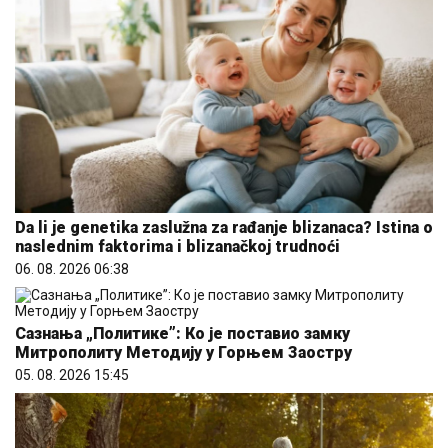
Da li je genetika zaslužna za rađanje blizanaca? Istina o
naslednim faktorima i blizanačkoj trudnoći
06. 08. 2026 06:38
Сазнања „Политике”: Ко је поставио замку
Митрополиту Методију у Горњем Заостру
05. 08. 2026 15:45