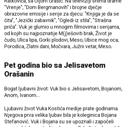
Ratkovića, sa Oljom Grašić. Na televiziji snima drame
"Vrenje", "Dom Bergmanovih" i brojne dječje
obrazovne emisije i serije za djecu: "Knjiga je da se
čita", "Jezički zabavnik", "Ogledi iz stila", "Strašna
priča". Vuk je glumio u mnogim filmovima i serijama,
od kojih su najpoznatije M(j)ešoviti brak, Život je
čudo, Ulica lipa, Gorki plodovi, Meso, Ubice mog oca,
Porodica, Zlatni dani, Močvara, Južni vetar, Meso.
Pet godina bio sa Jelisavetom
Orašanin
Bogat ljubavni život: Vuk bio s Jelisavetom, Bojanom,
Anom, Ivanom...
Ljubavni život Vuka Kostića medije prate godinama.
Njegova prva velika ljubav bila je koleginica Bojana
Stefanović. Vuk i Bojana su se upoznali i započeli