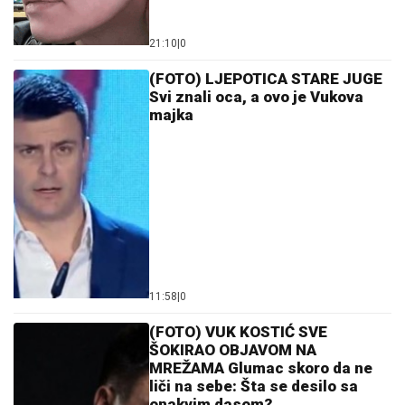
21:10
|
0
(FOTO) LJEPOTICA STARE JUGE
Svi znali oca, a ovo je Vukova
majka
11:58
|
0
(FOTO) VUK KOSTIĆ SVE
ŠOKIRAO OBJAVOM NA
MREŽAMA Glumac skoro da ne
liči na sebe: Šta se desilo sa
onakvim dasom?