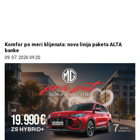
Komfor po meri klijenata: nova linija paketa ALTA
banke
09. 07. 2026 09:20
Hibrid broj 1 koji osvaja Evropu, sada po specijalnoj
akcijskoj ceni od 19.990€ do 31.8.
03. 08. 2026 13:23