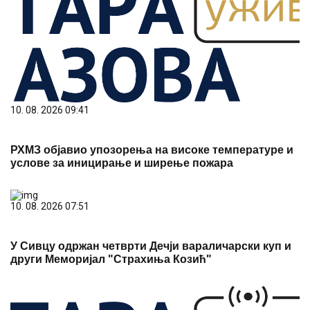
10. 08. 2026 09:41
РХМЗ објавио упозорења на високе температуре и
услове за иницирање и ширење пожара
10. 08. 2026 07:51
У Сивцу одржан четврти Дечји вараличарски куп и
други Меморијал "Страхиња Козић"