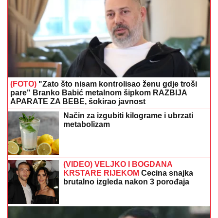
(FOTO)
"Zato što nisam kontrolisao ženu gdje troši
pare" Branko Babić metalnom šipkom RAZBIJA
APARATE ZA BEBE, šokirao javnost
Način za izgubiti kilograme i ubrzati
metabolizam
(VIDEO) VELJKO I BOGDANA
KRSTARE RIJEKOM
Cecina snajka
brutalno izgleda nakon 3 porođaja