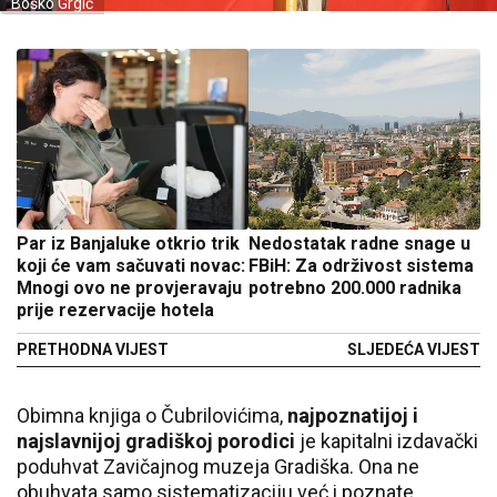
Boško Grgić
Par iz Banjaluke otkrio trik
Nedostatak radne snage u
koji će vam sačuvati novac:
FBiH: Za održivost sistema
Mnogi ovo ne provjeravaju
potrebno 200.000 radnika
prije rezervacije hotela
PRETHODNA VIJEST
SLJEDEĆA VIJEST
Obimna knjiga o Čubrilovićima,
najpoznatijoj i
najslavnijoj gradiškoj porodici
je kapitalni izdavački
poduhvat Zavičajnog muzeja Gradiška. Ona ne
obuhvata samo sistematizaciju već i poznate