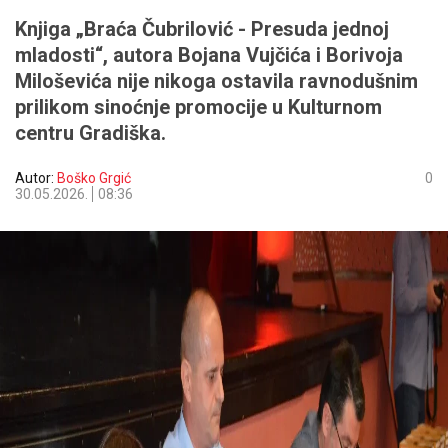
Knjiga „Braća Čubrilović - Presuda jednoj
mladosti“, autora Bojana Vujčića i Borivoja
Miloševića nije nikoga ostavila ravnodušnim
prilikom sinoćnje promocije u Kulturnom
centru Gradiška.
Autor:
Boško Grgić
0
30.05.2026.
08:36