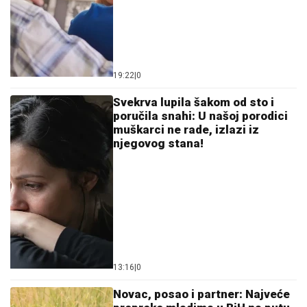
19:22
|
0
Svekrva lupila šakom od sto i
poručila snahi: U našoj porodici
muškarci ne rade, izlazi iz
njegovog stana!
13:16
|
0
Novac, posao i partner: Najveće