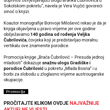
doprinos osvjetljavajući ulogu Branka Čubrilovića u
Sokolskom pokretu“, navela je Vera Vujčić govoreći
sinoć o knjizi.
Koautor monografije Borivoje Milošević rekao je da je
knjiga objavljena u pravo vrijeme jer ove godine
obilježavamo
140 godina od rođenja Veljka
Čubrilovića
, čovjeka koji je predstavljao moralnu
vertikalu ove znamenite porodice.
Promocija knjige „Braća Čubrilović – Presuda jednoj
mladosti“ dokazuje
snažnu ulogu Gradiške i
porodice Čubrilović
u pokretu „Mlada Bosna“ i u
borbi za slobodu u zloglasno vrijeme austrougarske
okupacije.
PROČITAJTE KLIKOM OVDJE
NAJVAŽNIJE
AKTUELNE VIJESTI