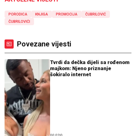
PORODICA
KNJIGA
PROMOCIJA
ČUBRILOVIĆ
ČUBRILOVIĆI
Povezane vijesti
Tvrdi da dečka dijeli sa rođenom
majkom: Njeno priznanje
šokiralo internet
00:02
|
0