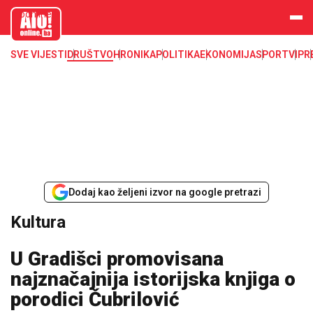
aloonline.b
a
SVE VIJESTI
DRUŠTVO
HRONIKA
POLITIKA
EKONOMIJA
SPORT
VIP
R
Dodaj kao željeni izvor na google pretrazi
Kultura
U Gradišci promovisana
najznačajnija istorijska knjiga o
porodici Čubrilović