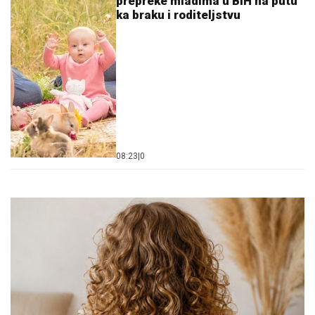
prepreke mladima u BiH na putu
ka braku i roditeljstvu
08:23
|
0