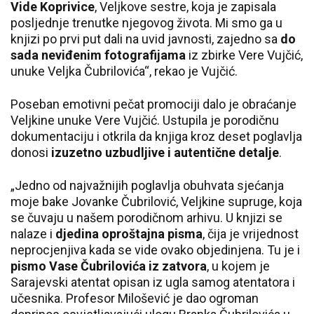
Vide Koprivice
, Veljkove sestre, koja je zapisala
posljednje trenutke njegovog života. Mi smo ga u
knjizi po prvi put dali na uvid javnosti, zajedno sa
do
sada neviđenim fotografijama
iz zbirke Vere Vujčić,
unuke Veljka Čubrilovića“, rekao je Vujčić.
Poseban emotivni pečat promociji dalo je obraćanje
Veljkine unuke Vere Vujčić. Ustupila je porodičnu
dokumentaciju i otkrila da knjiga kroz deset poglavlja
donosi
izuzetno uzbudljive i autentične detalje
.
„Jedno od najvažnijih poglavlja obuhvata sjećanja
moje bake Jovanke Čubrilović, Veljkine supruge, koja
se čuvaju u našem porodičnom arhivu. U knjizi se
nalaze i
djedina oproštajna pisma
, čija je vrijednost
neprocjenjiva kada se vide ovako objedinjena. Tu je i
pismo Vase Čubrilovića iz zatvora
, u kojem je
Sarajevski atentat opisan iz ugla samog atentatora i
učesnika. Profesor Milošević je dao ogroman