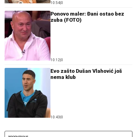
10:54
|
0
Ponovo maler: Đani ostao bez
zuba (FOTO)
10:12
|
0
Evo zašto Dušan Vlahović još
nema klub
10:43
|
0