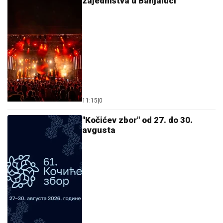
zajedništva u Banjaluci
11:15
|
0
"Kočićev zbor" od 27. do 30.
avgusta