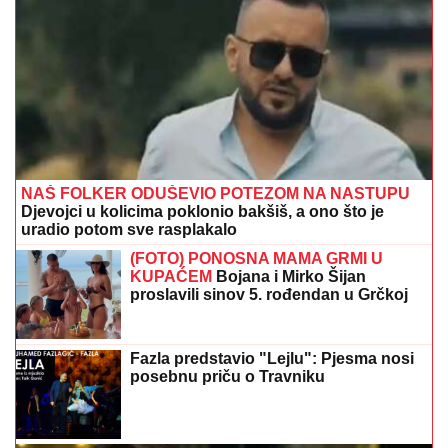
NAŠ FOLKER ODUŠEVIO POTEZOM NA NASTUPU
Djevojci u kolicima poklonio bakšiš, a ono što je
uradio potom sve rasplakalo
(FOTO) PONOSNA MAMA GRMI U
KUPAĆEM
Bojana i Mirko Šijan
proslavili sinov 5. rođendan u Grčkoj
Fazla predstavio "Lejlu": Pjesma nosi
posebnu priču o Travniku