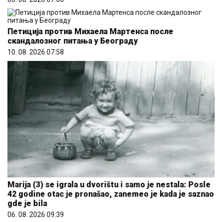
Петиција против Михаела Мартенса после
скандалозног питања у Београду
10. 08. 2026 07:58
Marija (3) se igrala u dvorištu i samo je nestala: Posle
42 godine otac je pronašao, zanemeo je kada je saznao
gde je bila
06. 08. 2026 09:39