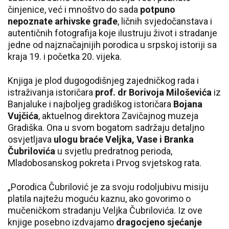
činjenice, već i mnoštvo do sada
potpuno
nepoznate arhivske građe
, ličnih svjedočanstava i
autentičnih fotografija koje ilustruju život i stradanje
jedne od najznačajnijih porodica u srpskoj istoriji sa
kraja 19. i početka 20. vijeka.
Knjiga je plod dugogodišnjeg zajedničkog rada i
istraživanja istoričara
prof. dr Borivoja Miloševića
iz
Banjaluke i najboljeg gradiškog istoričara
Bojana
Vujčića
, aktuelnog direktora Zavičajnog muzeja
Gradiška. Ona u svom bogatom sadržaju detaljno
osvjetljava
ulogu braće Veljka, Vase i Branka
Čubrilovića
u svjetlu predratnog perioda,
Mladobosanskog pokreta i Prvog svjetskog rata.
„Porodica Čubrilović je za svoju rodoljubivu misiju
platila najtežu moguću kaznu, ako govorimo o
mučeničkom stradanju Veljka Čubrilovića. Iz ove
knjige posebno izdvajamo
dragocjeno sjećanje