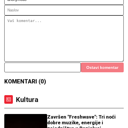
Ostavi komentar
KOMENTARI (0)
Kultura
Završen "Freshwave": Tri noći
dobre muzike, energije i