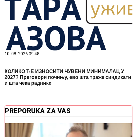
10. 08. 2026 09:48
КОЛИКО ЋЕ ИЗНОСИТИ ЧУВЕНИ МИНИМАЛАЦ У
2027? Преговори почињу, ево шта траже синдикати
и шта чека раднике
PREPORUKA ZA VAS