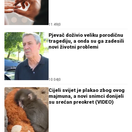
11:49
|
0
Pjevač doživio veliku porodičnu
tragediju, a onda su ga zadesili
novi životni problemi
10:04
|
0
Cijeli svijet je plakao zbog ovog
majmuna, a novi snimci donijeli
su srećan preokret (VIDEO)