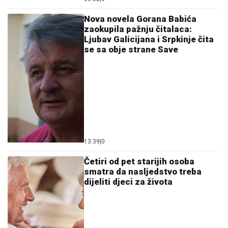
Nova novela Gorana Babića
zaokupila pažnju čitalaca:
Ljubav Galicijana i Srpkinje čita
se sa obje strane Save
13:39
|
0
Četiri od pet starijih osoba
smatra da nasljedstvo treba
dijeliti djeci za života