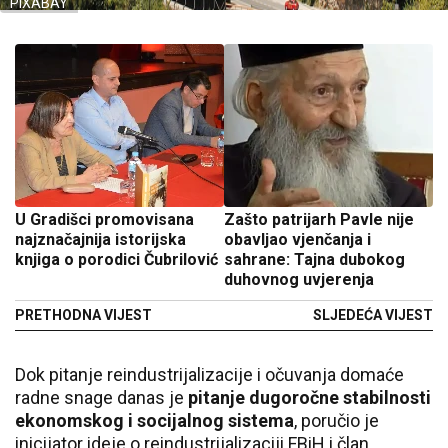
PIXABAY
U Gradišci promovisana
Zašto patrijarh Pavle nije
najznačajnija istorijska
obavljao vjenčanja i
knjiga o porodici Čubrilović
sahrane: Tajna dubokog
duhovnog uvjerenja
PRETHODNA VIJEST
SLJEDEĆA VIJEST
Dok pitanje reindustrijalizacije i očuvanja domaće
radne snage danas je
pitanje dugoročne stabilnosti
ekonomskog i socijalnog sistema
, poručio je
inicijator ideje o reindustrijalizaciji FBiH i član