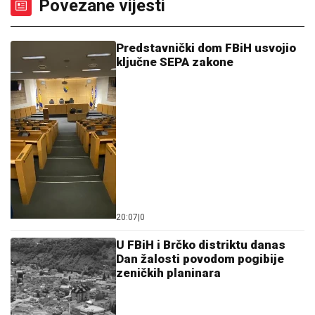
Povezane vijesti
Predstavnički dom FBiH usvojio
ključne SEPA zakone
20:07
|
0
U FBiH i Brčko distriktu danas
Dan žalosti povodom pogibije
zeničkih planinara