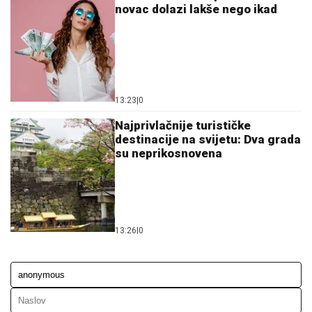
novac dolazi lakše nego ikad
13:23
|
0
Najprivlačnije turističke
destinacije na svijetu: Dva grada
su neprikosnovena
13:26
|
0