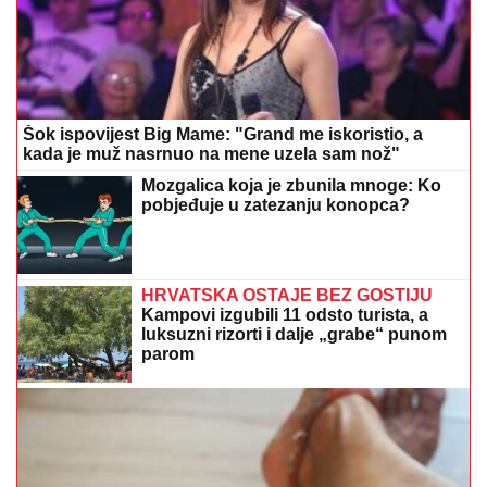
Šok ispovijest Big Mame: "Grand me iskoristio, a
kada je muž nasrnuo na mene uzela sam nož"
Mozgalica koja je zbunila mnoge: Ko
pobjeđuje u zatezanju konopca?
HRVATSKA OSTAJE BEZ GOSTIJU
Kampovi izgubili 11 odsto turista, a
luksuzni rizorti i dalje „grabe“ punom
parom