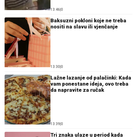
13:46
|
0
Baksuzni pokloni koje ne treba
nositi na slavu ili vjenčanje
13:30
|
0
Lažne lazanje od palačinki: Kada
vam ponestane ideja, ovo treba
da napravite za ručak
13:39
|
0
Tri znaka ulaze u period kada