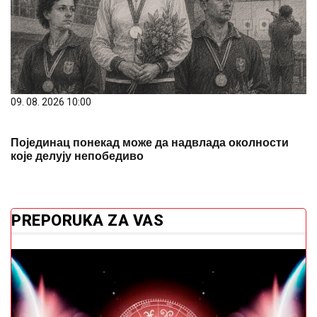
09. 08. 2026 10:00
Појединац понекад може да надвлада околности
које делују непобедиво
PREPORUKA ZA VAS