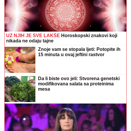
UZ NJIH JE SVE LAKŠE
Horoskopski znakovi koji
nikada ne odaju tajne
Znoje vam se stopala ljeti: Potopite ih
15 minuta u ovaj jeftini rastvor
Da li biste ovo jeli: Stvorena genetski
modifikovana salata sa proteinima
mesa