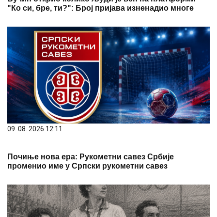
"Ко си, бре, ти?": Број пријава изненадио многе
09. 08. 2026 12:11
Почиње нова ера: Рукометни савез Србије
променио име у Српски рукометни савез