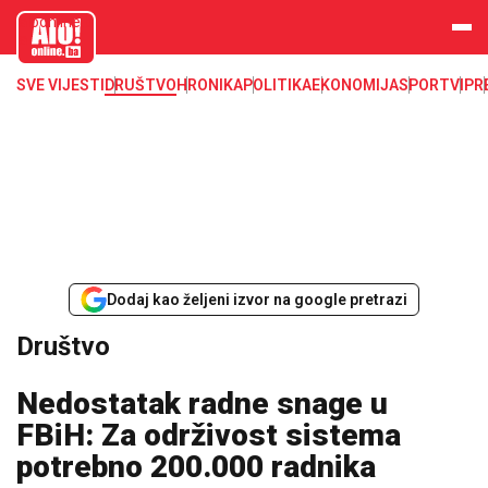
aloonline.b
a
SVE VIJESTI
DRUŠTVO
HRONIKA
POLITIKA
EKONOMIJA
SPORT
VIP
R
Dodaj kao željeni izvor na google pretrazi
Društvo
Nedostatak radne snage u
FBiH: Za održivost sistema
potrebno 200.000 radnika