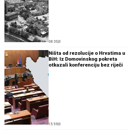
08:35
|
0
Ništa od rezolucije o Hrvatima u
BiH: Iz Domovinskog pokreta
otkazali konferenciju bez riječi
15:59
|
0