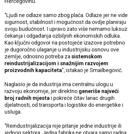
Hercegovinu.
"Ljudi ne odlaze samo zbog plaća. Odlaze jer ne vide
sigurnost, stabilnost i mogućnost da ovdje planiraju
svoju budućnost. I upravo zato više nemamo luksuz
čekanja i odgađanja ozbiljnih ekonomskih odluka.
Kao ključni odgovor na postojeće izazove potrebno
je dugoročno ulaganje u industrijsku osnovu ove
zemlje, odnosno potreba za
sistemskom
reindustrijalizacijom i snažnijim razvojem
proizvodnih kapaciteta
", istakao je Smailbegović.
Naglasio je da industrija ima centralnu ulogu u
razvoju ekonomije, jer direktno
generiše najveći
broj radnih mjesta
i pokreće čitav lanac drugih
djelatnosti, od transporta i logistike do energetike i
usluga.
"Reindustrijalizacija nije pitanje jedne industrije ili
jednog sektora. Jedna fabrika ne otvara samo radna