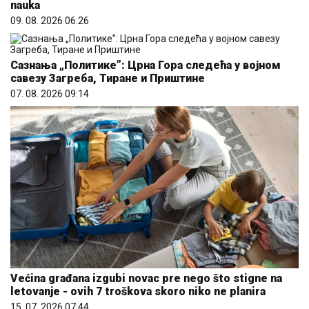
nauka
09. 08. 2026 06:26
Сазнања „Политике”: Црна Гора следећа у војном
савезу Загреба, Тиране и Приштине
07. 08. 2026 09:14
Većina građana izgubi novac pre nego što stigne na
letovanje - ovih 7 troškova skoro niko ne planira
15. 07. 2026 07:44