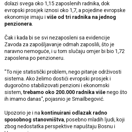
dolazi svega oko 1,15 zaposlenih radnika, dok
evropski prosjek iznosi oko 1,7, a pojedine evropske
ekonomije imaju i
više od tri radnika na jednog
penzionera
.
Čak i kada bi se svi nezaposleni sa evidencije
Zavoda za zapošljavanje odmah zaposlili, što je
naravno nemoguće, i u tom slučaju omjer bi bio 1,72
zaposlena po penzioneru.
"To nije statistički problem, nego pitanje održivosti
sistema. Ako želimo dostići evropski prosjek i
dugoročno stabilizovati penzioni i ekonomski
sistem,
trebamo oko 200.000 radnika više
nego što
ih imamo danas", pojasnio je Smailbegović.
Upozorio je i na
kontinuirani odlazak radno
sposobnog stanovništva
, posebno mladih ljudi, koji
zbog nedostatka perspektive napuštaju Bosnu i