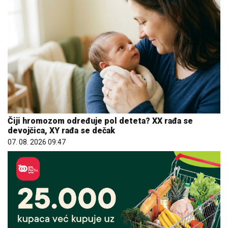
Čiji hromozom određuje pol deteta? XX rađa se
devojčica, XY rađa se dečak
07. 08. 2026 09:47