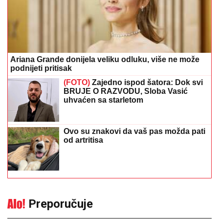
Ariana Grande donijela veliku odluku, više ne može
podnijeti pritisak
(FOTO)
Zajedno ispod šatora: Dok svi
BRUJE O RAZVODU, Sloba Vasić
uhvaćen sa starletom
Ovo su znakovi da vaš pas možda pati
od artritisa
Preporučuje