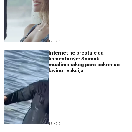
14:38
|
0
Internet ne prestaje da
komentariše: Snimak
muslimanskog para pokrenuo
lavinu reakcija
13:40
|
0