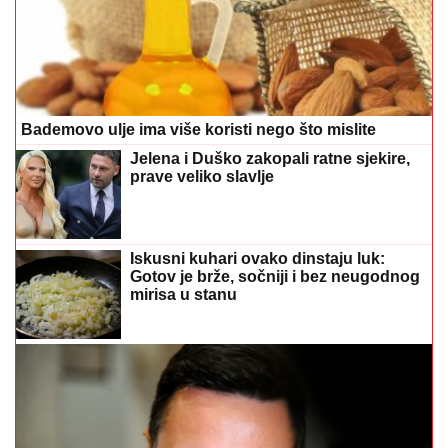
Bademovo ulje ima više koristi nego što mislite
Jelena i Duško zakopali ratne sjekire,
prave veliko slavlje
Iskusni kuhari ovako dinstaju luk:
Gotov je brže, sočniji i bez neugodnog
mirisa u stanu