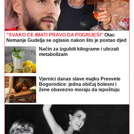
"SVAKO ĆE IMATI PRAVO DA POGRIJEŠI"
Otac
Nemanje Gudelja se oglasio nakon što je postao djed
Način za izgubiti kilograme i ubrzati
metabolizam
Vjernici danas slave majku Presvete
Bogorodice: jedna običaj bolesni i
žene obavezno moraju da ispoštuju