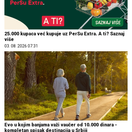
25.000 kupaca već kupuje uz PerSu Extra. A ti? Saznaj
više
03. 08. 2026 07:31
Evo u kojim banjama važi vaučer od 10.000 dinara -
kompletan spisak destinacija u Srbiji