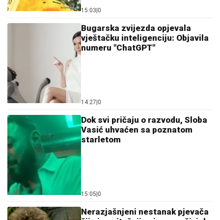
15:03
|
0
Bugarska zvijezda opjevala
vještačku inteligenciju: Objavila
numeru "ChatGPT"
14:27
|
0
Dok svi pričaju o razvodu, Sloba
Vasić uhvaćen sa poznatom
starletom
15:05
|
0
Nerazjašnjeni nestanak pjevača