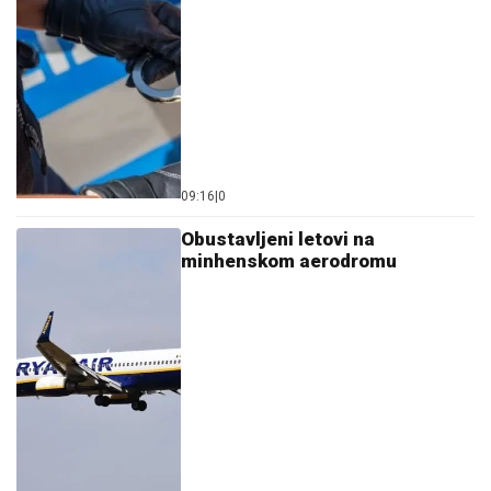
09:16
|
0
Obustavljeni letovi na
minhenskom aerodromu