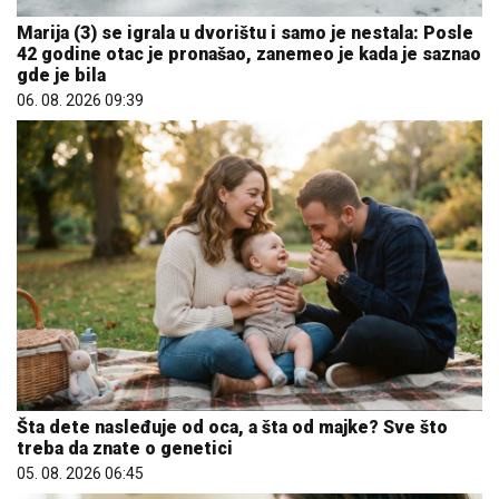
Marija (3) se igrala u dvorištu i samo je nestala: Posle
42 godine otac je pronašao, zanemeo je kada je saznao
gde je bila
06. 08. 2026 09:39
Šta dete nasleđuje od oca, a šta od majke? Sve što
treba da znate o genetici
05. 08. 2026 06:45