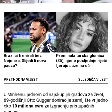
Foto: Printskrin/YT
Brazilci trenirali bez
Preminula turska glumica
Nejmara: Slijedi li nova
(35), njene posljednje riječi
pauza?
tjeraju suze na oči
PRETHODNA VIJEST
SLJEDEĆA VIJEST
U Minhenu, jednom od najskupljih gradova za život,
89-godišnji Otto Gugger donirao je zemljište vrijedno
oko
10 miliona evra
za izgradnju pristupačnih
stanova.