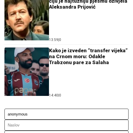
čiju je najtužniju pjesmu oživjela
Aleksandra Prijović
13:59
|
0
Kako je izveden “transfer vijeka”
na Crnom moru: Odakle
Trabzonu pare za Salaha
14:40
|
0