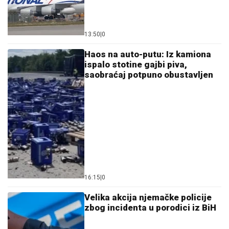
13:50
|
0
Haos na auto-putu: Iz kamiona
ispalo stotine gajbi piva,
saobraćaj potpuno obustavljen
16:15
|
0
Velika akcija njemačke policije
zbog incidenta u porodici iz BiH