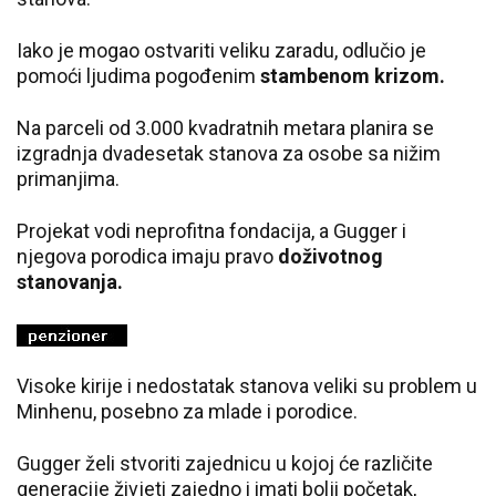
Iako je mogao ostvariti veliku zaradu, odlučio je
pomoći ljudima pogođenim
stambenom krizom.
Na parceli od 3.000 kvadratnih metara planira se
izgradnja dvadesetak stanova za osobe sa nižim
primanjima.
Projekat vodi neprofitna fondacija, a Gugger i
njegova porodica imaju pravo
doživotnog
stanovanja.
Visoke kirije i nedostatak stanova veliki su problem u
Minhenu, posebno za mlade i porodice.
Gugger želi stvoriti zajednicu u kojoj će različite
generacije živjeti zajedno i imati bolji početak,