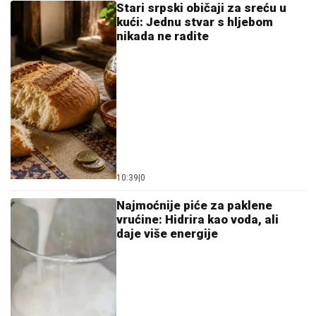
Stari srpski običaji za sreću u
kući: Jednu stvar s hljebom
nikada ne radite
10:39
|
0
Najmoćnije piće za paklene
vrućine: Hidrira kao voda, ali
daje više energije