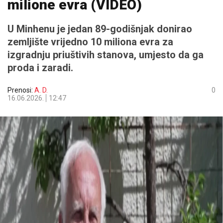
milione evra (VIDEO)
U Minhenu je jedan 89-godišnjak donirao
zemljište vrijedno 10 miliona evra za
izgradnju priuštivih stanova, umjesto da ga
proda i zaradi.
Prenosi:
A. D.
0
16.06.2026.
12:47