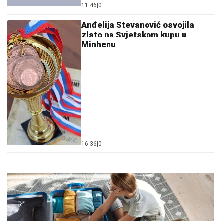
11:46
|
0
Anđelija Stevanović osvojila
zlato na Svjetskom kupu u
Minhenu
16:36
|
0