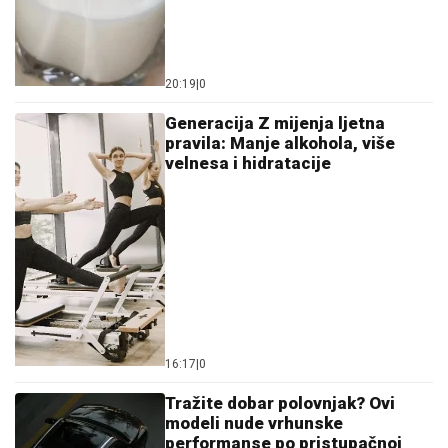
20:19
|
0
Generacija Z mijenja ljetna
pravila: Manje alkohola, više
velnesa i hidratacije
16:17
|
0
Tražite dobar polovnjak? Ovi
modeli nude vrhunske
performanse po pristupačnoj