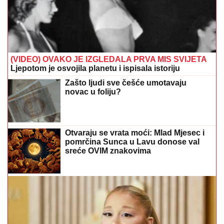
(VIDEO) OVAKO JE IZGLEDALA PRVA MIS SVIJETA
Ljepotom je osvojila planetu i ispisala istoriju
Zašto ljudi sve češće umotavaju
novac u foliju?
Otvaraju se vrata moći: Mlad Mjesec i
pomrčina Sunca u Lavu donose val
sreće OVIM znakovima