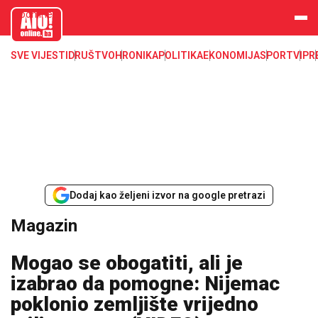
aloonline.b
a
SVE VIJESTI
DRUŠTVO
HRONIKA
POLITIKA
EKONOMIJA
SPORT
VIP
R
Dodaj kao željeni izvor na google pretrazi
Magazin
Mogao se obogatiti, ali je
izabrao da pomogne: Nijemac
poklonio zemljište vrijedno