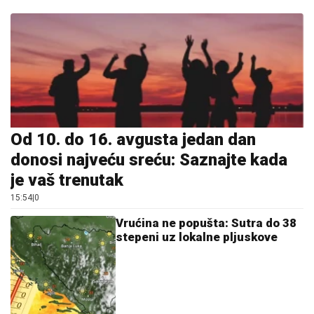
Od 10. do 16. avgusta jedan dan
donosi najveću sreću: Saznajte kada
je vaš trenutak
15:54
|
0
Vrućina ne popušta: Sutra do 38
stepeni uz lokalne pljuskove