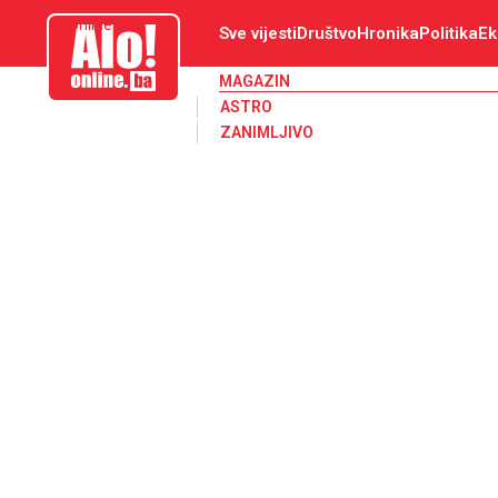
aloonline.ba
Sve vijesti
Društvo
Hronika
Politika
Ek
MAGAZIN
ASTRO
ZANIMLJIVO