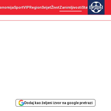
onomija
Sport
VIP
Region
Svijet
Život
Zanimljivosti
Stav
SP2026
Dodaj kao željeni izvor na google pretrazi