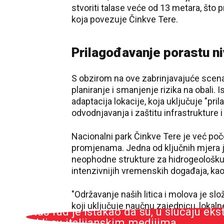
stvoriti talase veće od 13 metara, što
koja povezuje Činkve Tere.
Prilagođavanje porastu n
S obzirom na ove zabrinjavajuće scenar
planiranje i smanjenje rizika na obali. 
adaptacija lokacije, koja uključuje "pr
odvodnjavanja i zaštitu infrastrukture 
Nacionalni park Činkve Tere je već po
promjenama. Jedna od ključnih mjera j
neophodne strukture za hidrogeološku 
intenzivnijih vremenskih događaja, kao
"Održavanje naših litica i molova je slo
"Naš rad je istakao da su, u slučaju eks
koji uključuje naučnu zajednicu, lokalne
rekli su italijanskim medijima.
rekao je lokalnim medijima predsjedni