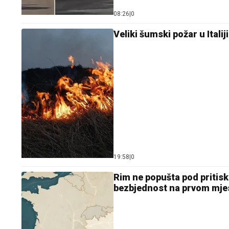
08:26
|
0
Veliki šumski požar u Italij
19:58
|
0
Rim ne popušta pod priti
bezbjednost na prvom mje