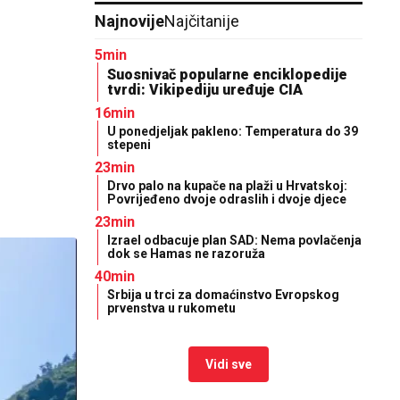
Najnovije
Najčitanije
5min
Suosnivač popularne enciklopedije
tvrdi: Vikipediju uređuje CIA
16min
U ponedjeljak pakleno: Temperatura do 39
stepeni
23min
Drvo palo na kupače na plaži u Hrvatskoj:
Povrijeđeno dvoje odraslih i dvoje djece
23min
Izrael odbacuje plan SAD: Nema povlačenja
dok se Hamas ne razoruža
40min
Srbija u trci za domaćinstvo Evropskog
prvenstva u rukometu
Vidi sve