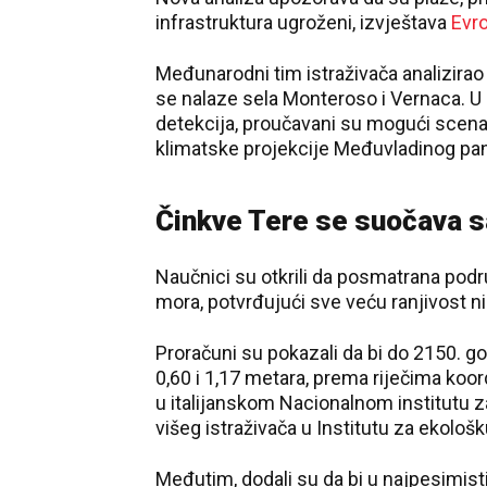
infrastruktura ugroženi, izvještava
Evro
Međunarodni tim istraživača analizirao 
se nalaze sela Monteroso i Vernaca. U 
detekcija, proučavani su mogući scenari
klimatske projekcije Međuvladinog pa
Činkve Tere se suočava 
Naučnici su otkrili da posmatrana pod
mora, potvrđujući sve veću ranjivost ni
Proračuni su pokazali da bi do 2150. g
0,60 i 1,17 metara, prema riječima koor
u italijanskom Nacionalnom institutu z
višeg istraživača u Institutu za ekološ
Međutim, dodali su da bi u najpesimist