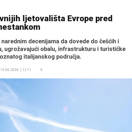
vnijih ljetovališta Evrope pred
nestankom
 narednim decenijama da dovede do češćih i
, ugrožavajući obalu, infrastrukturu i turističke
oznatog italijanskog područja.
15.06.2026.
12:11
0