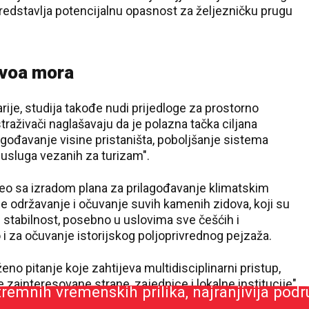
 predstavlja potencijalnu opasnost za željezničku prugu
ivoa mora
ije, studija takođe nudi prijedloge za prostorno
Istraživači naglašavaju da je polazna tačka ciljana
ilagođavanje visine pristaništa, poboljšanje sistema
i usluga vezanih za turizam".
čeo sa izradom plana za prilagođavanje klimatskim
e održavanje i očuvanje suvih kamenih zidova, koji su
stabilnost, posebno u uslovima sve češćih i
 i za očuvanje istorijskog poljoprivrednog pejzaža.
ženo pitanje koje zahtijeva multidisciplinarni pristup,
tremnih vremenskih prilika, najranjivija područ
 zainteresovane strane, zajednice i lokalne institucije",
k
Nacionalnog parka
Činkve Tere, Lorenco Vivijani.