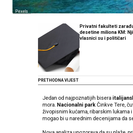
Pexels
Privatni fakulteti zarađ
desetine miliona KM: Nj
vlasnici su i političari
PRETHODNA VIJEST
Jedan od najpoznatijih bisera
italijan
mora.
Nacionalni park
Činkve Tere, ču
živopisnim kućama, ribarskim lukama i
mogao bi u narednim decenijama da se
Nova analiza upozorava da su plaže, pris