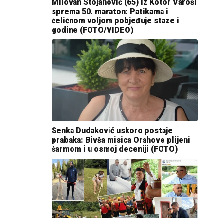
Milovan Stojanović (65) iz Kotor Varoši
sprema 50. maraton: Patikama i
čeličnom voljom pobjeđuje staze i
godine (FOTO/VIDEO)
Senka Dudaković uskoro postaje
prabaka: Bivša misica Orahove plijeni
šarmom i u osmoj deceniji (FOTO)