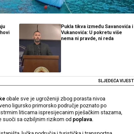
uju
Pukla tikva između Savanovića i
ihovi
Vukanovića: U pokretu više
nema ni pravde, ni reda
SLJEDEĆA VIJEST
ske
obale sve je ugroženiji zbog porasta nivoa
veno ligursko primorsko područje poznato po
 strmim liticama ispresijecanim pješačkim stazama,
 suoči sa ozbiljnim rizikom od
poplava
.
taništa, lučka područja i turistička i transportna