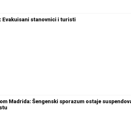
Pale
i: Evakuisani stanovnici i turisti
skom Madrida: Šengenski sporazum ostaje suspendov
stu