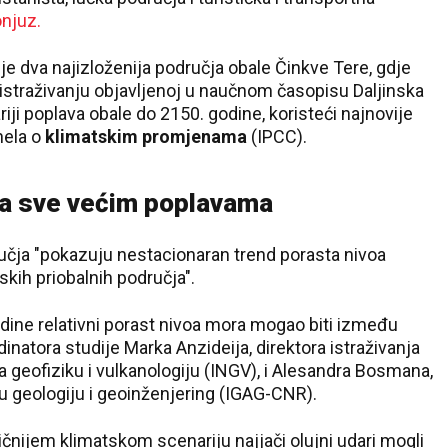
njuz.
je dva najizloženija područja obale Činkve Tere, gdje
istraživanju objavljenoj u naučnom časopisu Daljinska
ji poplava obale do 2150. godine, koristeći najnovije
nela o
klimatskim promjenama
(IPCC).
sa sve većim poplavama
ručja "pokazuju nestacionaran trend porasta nivoa
skih priobalnih područja".
odine relativni porast nivoa mora mogao biti između
dinatora studije Marka Anzideija, direktora istraživanja
a geofiziku i vulkanologiju (INGV), i Alesandra Bosmana,
ku geologiju i geoinženjering (IGAG-CNR).
ičnijem klimatskom scenariju najjači olujni udari mogli