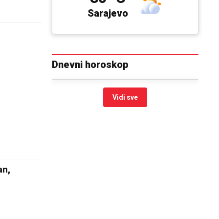
Sarajevo
Dnevni horoskop
Vidi sve
an,