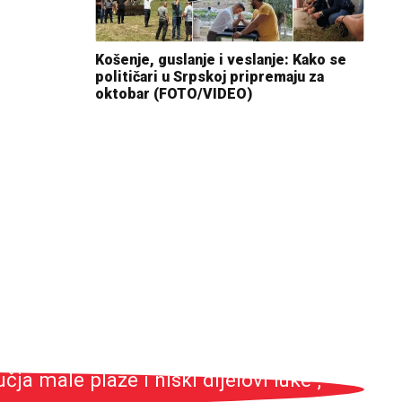
Košenje, guslanje i veslanje: Kako se
političari u Srpskoj pripremaju za
oktobar (FOTO/VIDEO)
ja male plaže i niski dijelovi luke",