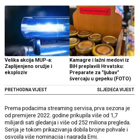
Velika akcija MUP-a:
Kamagre i lažni medovi iz
Zaplijenjeno oružje i
BiH preplavili Hrvatsku:
eksploziv
Preparate za "ljubav"
švercaju u gepeku (FOTO)
PRETHODNA VIJEST
SLJEDEĆA VIJEST
Prema podacima streaming servisa, prva sezona je
od premijere 2022. godine prikupila više od 1,7
milijardi sati gledanja i više od 252 miliona pregleda.
Serija je tokom prikazivanja dobila brojne pohvale i
osvojila više nominacija i nagrada Emi.