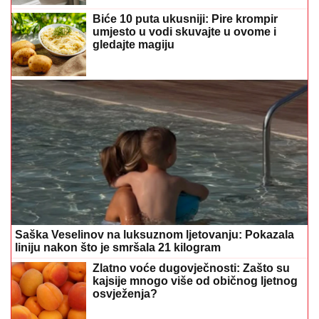
Biće 10 puta ukusniji: Pire krompir
umjesto u vodi skuvajte u ovome i
gledajte magiju
Saška Veselinov na luksuznom ljetovanju: Pokazala
liniju nakon što je smršala 21 kilogram
Zlatno voće dugovječnosti: Zašto su
kajsije mnogo više od običnog ljetnog
osvježenja?