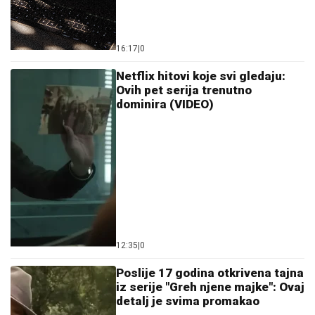
16:17
|
0
Netflix hitovi koje svi gledaju:
Ovih pet serija trenutno
dominira (VIDEO)
12:35
|
0
Poslije 17 godina otkrivena tajna
iz serije "Greh njene majke": Ovaj
detalj je svima promakao