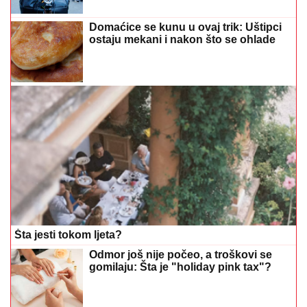
Domaćice se kunu u ovaj trik: Uštipci
ostaju mekani i nakon što se ohlade
Šta jesti tokom ljeta?
Odmor još nije počeo, a troškovi se
gomilaju: Šta je "holiday pink tax"?