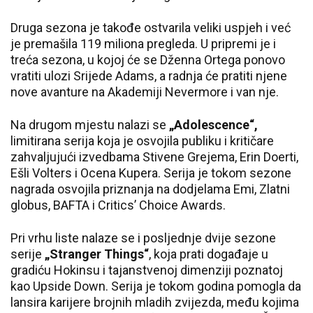
Druga sezona je takođe ostvarila veliki uspjeh i već
je premašila 119 miliona pregleda. U pripremi je i
treća sezona, u kojoj će se Dženna Ortega ponovo
vratiti ulozi Srijede Adams, a radnja će pratiti njene
nove avanture na Akademiji Nevermore i van nje.
Na drugom mjestu nalazi se
„Adolescence“,
limitirana serija koja je osvojila publiku i kritičare
zahvaljujući izvedbama Stivene Grejema, Erin Doerti,
Ešli Volters i Ocena Kupera. Serija je tokom sezone
nagrada osvojila priznanja na dodjelama Emi, Zlatni
globus, BAFTA i Critics’ Choice Awards.
Pri vrhu liste nalaze se i posljednje dvije sezone
serije
„Stranger Things“
, koja prati događaje u
gradiću Hokinsu i tajanstvenoj dimenziji poznatoj
kao Upside Down. Serija je tokom godina pomogla da
lansira karijere brojnih mladih zvijezda, među kojima