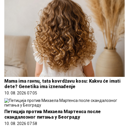
Mama ima ravnu, tata kovrdžavu kosu: Kakvu će imati
dete? Genetika ima iznenađenje
10. 08. 2026 07:05
Петиција против Михаела Мартенса после
скандалозног питања у Београду
10. 08. 2026 07:58