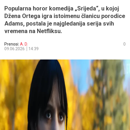
Popularna horor komedija „Srijeda“, u kojoj
Džena Ortega igra istoimenu članicu porodice
Adams, postala je najgledanija serija svih
vremena na Netfliksu.
Prenosi:
A. D.
0
09.06.2026.
14:39