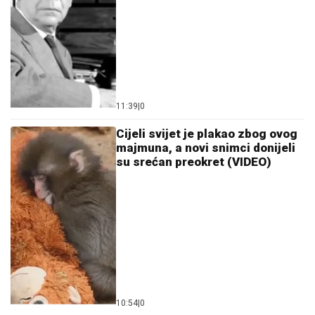
11:39
|
0
Cijeli svijet je plakao zbog ovog
majmuna, a novi snimci donijeli
su srećan preokret (VIDEO)
10:54
|
0