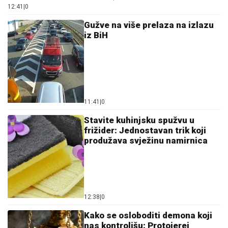
12:41
|
0
Gužve na više prelaza na izlazu
iz BiH
11:41
|
0
Stavite kuhinjsku spužvu u
frižider: Jednostavan trik koji
produžava svježinu namirnica
12:38
|
0
Kako se osloboditi demona koji
nas kontrolišu: Protojerej