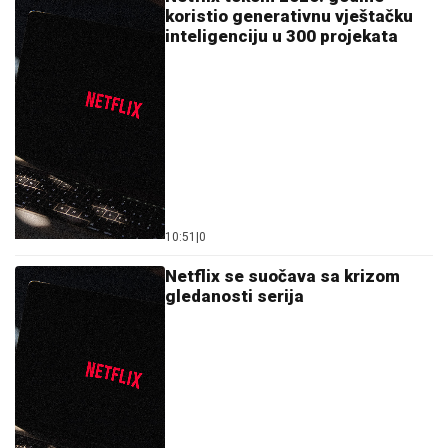
koristio generativnu vještačku
inteligenciju u 300 projekata
10:51
|
0
Netflix se suočava sa krizom
gledanosti serija