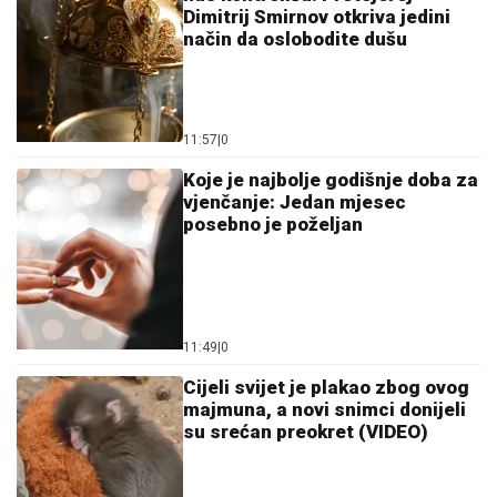
Dimitrij Smirnov otkriva jedini
način da oslobodite dušu
11:57
|
0
Koje je najbolje godišnje doba za
vjenčanje: Jedan mjesec
posebno je poželjan
11:49
|
0
Cijeli svijet je plakao zbog ovog
majmuna, a novi snimci donijeli
su srećan preokret (VIDEO)