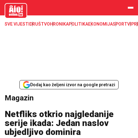
aloonline.b
a
SVE VIJESTI
DRUŠTVO
HRONIKA
POLITIKA
EKONOMIJA
SPORT
VIP
R
Dodaj kao željeni izvor na google pretrazi
Magazin
Netfliks otkrio najgledanije
serije ikada: Jedan naslov
ubjedljivo dominira