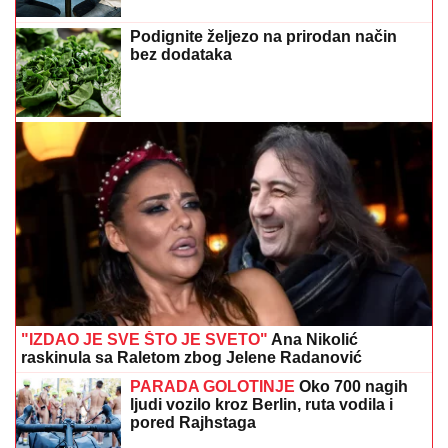
Podignite željezo na prirodan način
bez dodataka
"IZDAO JE SVE ŠTO JE SVETO"
Ana Nikolić
raskinula sa Raletom zbog Jelene Radanović
PARADA GOLOTINJE
Oko 700 nagih
ljudi vozilo kroz Berlin, ruta vodila i
pored Rajhstaga