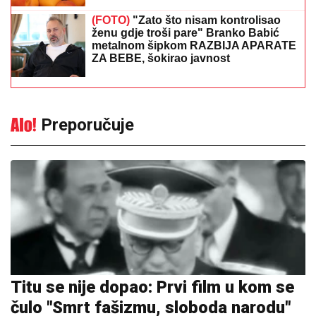
(FOTO)
"Zato što nisam kontrolisao
ženu gdje troši pare" Branko Babić
metalnom šipkom RAZBIJA APARATE
ZA BEBE, šokirao javnost
Preporučuje
Titu se nije dopao: Prvi film u kom se
čulo "Smrt fašizmu, sloboda narodu"