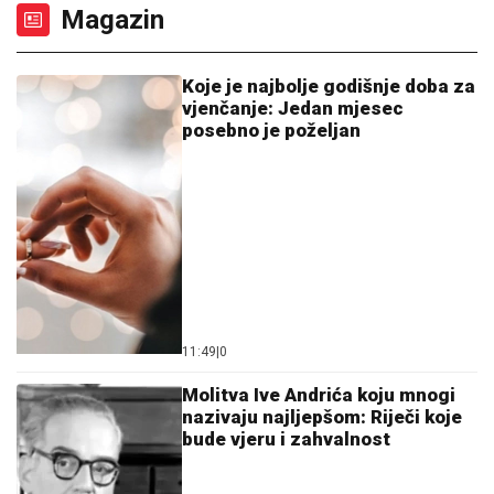
Magazin
Koje je najbolje godišnje doba za
vjenčanje: Jedan mjesec
posebno je poželjan
11:49
|
0
Molitva Ive Andrića koju mnogi
nazivaju najljepšom: Riječi koje
bude vjeru i zahvalnost