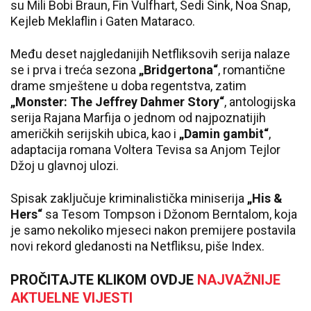
su Mili Bobi Braun, Fin Vulfhart, Sedi Sink, Noa Šnap,
Kejleb Meklaflin i Gaten Mataraco.
Među deset najgledanijih Netfliksovih serija nalaze
se i prva i treća sezona
„Bridgertona“
, romantične
drame smještene u doba regentstva, zatim
„Monster: The Jeffrey Dahmer Story“
, antologijska
serija Rajana Marfija o jednom od najpoznatijih
američkih serijskih ubica, kao i
„Damin gambit“
,
adaptacija romana Voltera Tevisa sa Anjom Tejlor
Džoj u glavnoj ulozi.
Spisak zaključuje kriminalistička miniserija
„His &
Hers“
sa Tesom Tompson i Džonom Berntalom, koja
je samo nekoliko mjeseci nakon premijere postavila
novi rekord gledanosti na Netfliksu, piše Index.
PROČITAJTE KLIKOM OVDJE
NAJVAŽNIJE
AKTUELNE VIJESTI