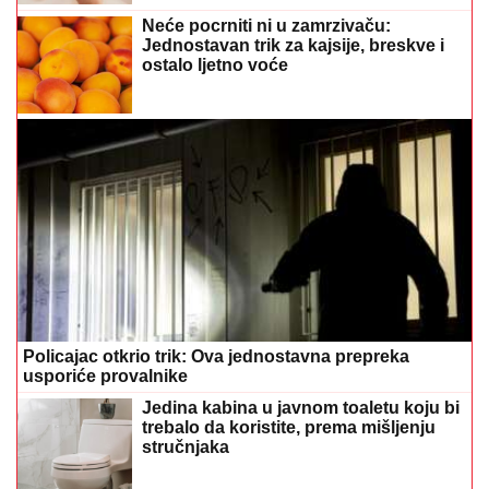
Neće pocrniti ni u zamrzivaču:
Jednostavan trik za kajsije, breskve i
ostalo ljetno voće
Policajac otkrio trik: Ova jednostavna prepreka
usporiće provalnike
Jedina kabina u javnom toaletu koju bi
trebalo da koristite, prema mišljenju
stručnjaka