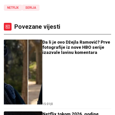
NETFLIX
SERIJA
Povezane vijesti
Da li je ovo Džejla Ramović? Prve
fotografije iz nove HBO serije
izazvale lavinu komentara
15:01
|
0
Netflix tokom 2026. godine