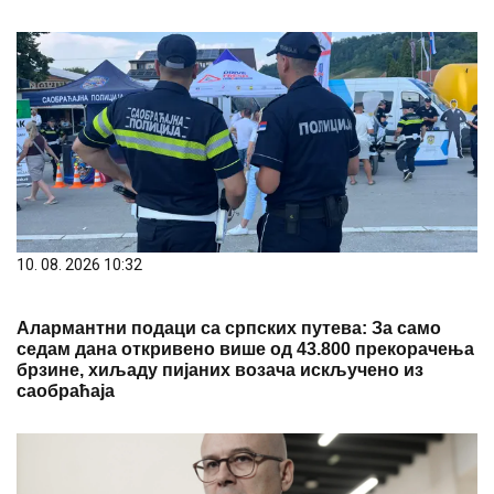
10. 08. 2026 10:32
Алармантни подаци са српских путева: За само
седам дана откривено више од 43.800 прекорачења
брзине, хиљаду пијаних возача искључено из
саобраћаја