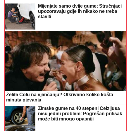
staviti
Želite Čolu na vjenčanju? Otkriveno koliko košta
minuta pjevanja
Zimske gume na 40 stepeni Celzijusa
nisu jedini problem: Pogrešan pritisak
može biti mnogo opasniji
(FOTO)
Dlaka sa glave joj ne fali: Tea
Tairović se oglasila nakon nesreće u