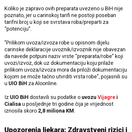
Koliko je zapravo ovih preparata uvezeno u BiH nije
poznato, jer u carinskoj tarifi ne postoji poseban
tarifni broj u koji se svrstava roba/preparti za
“potenciju”.
"Prilikom uvoza/izvoza robe u opisnom dijelu
carinske deklaracije uvoznik/izvoznik nije obavezan
da navede potpuni naziv vrste “preparata/robe” koji
uvozi/izvoz, dok uz dokumentaciju koju prilaže
prilikom uvoza/izvoza mora da priloži dokumentaciju
kojom se može tačno utvrditi vrsta robe", pojasnili su
u
UIO BiH
za Aloonline.
Iz
UIO BiH
dostavili su podatke o
uvozu
Vijagre
i
Cialisa
u posljednje tri godine čija je vrijednost
iznosila skoro
2,8 miliona KM
.
Upozorenja ljekara: Zdravstveni rizici i