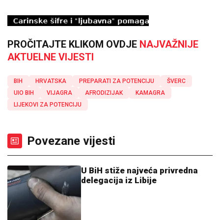
PROČITAJTE KLIKOM OVDJE
NAJVAŽNIJE
AKTUELNE VIJESTI
BIH
HRVATSKA
PREPARATI ZA POTENCIJU
ŠVERC
UIO BIH
VIJAGRA
AFRODIZIJAK
KAMAGRA
LIJEKOVI ZA POTENCIJU
Povezane vijesti
U BiH stiže najveća privredna
delegacija iz Libije