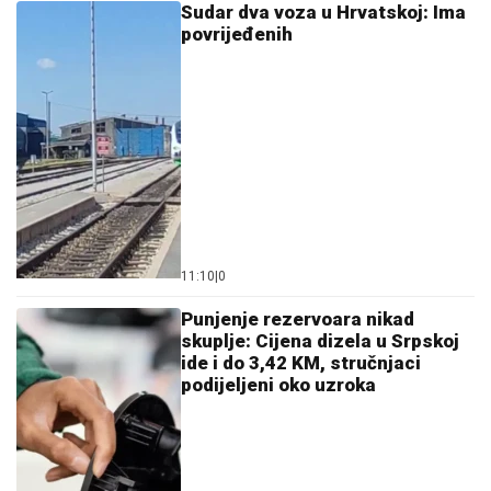
Sudar dva voza u Hrvatskoj: Ima
povrijeđenih
11:10
|
0
Punjenje rezervoara nikad
skuplje: Cijena dizela u Srpskoj
ide i do 3,42 KM, stručnjaci
podijeljeni oko uzroka