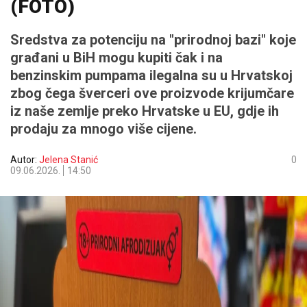
(FOTO)
Sredstva za potenciju na "prirodnoj bazi" koje
građani u BiH mogu kupiti čak i na
benzinskim pumpama ilegalna su u Hrvatskoj
zbog čega šverceri ove proizvode krijumčare
iz naše zemlje preko Hrvatske u EU, gdje ih
prodaju za mnogo više cijene.
Autor:
Jelena Stanić
0
09.06.2026.
14:50