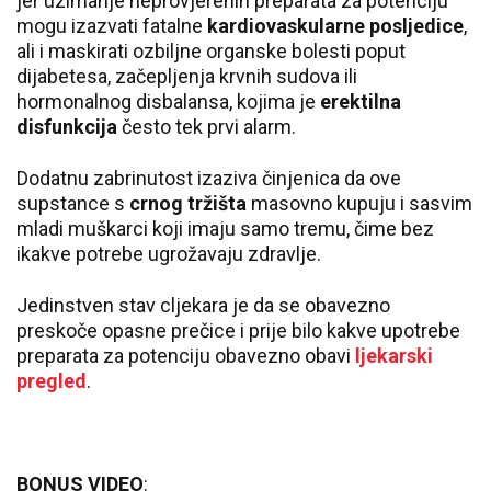
jer uzimanje neprovjerenih preparata za potenciju
mogu izazvati fatalne
kardiovaskularne posljedice
,
ali i maskirati ozbiljne organske bolesti poput
dijabetesa, začepljenja krvnih sudova ili
hormonalnog disbalansa, kojima je
erektilna
disfunkcija
često tek prvi alarm.
Dodatnu zabrinutost izaziva činjenica da ove
supstance s
crnog tržišta
masovno kupuju i sasvim
mladi muškarci koji imaju samo tremu, čime bez
ikakve potrebe ugrožavaju zdravlje.
Jedinstven stav cljekara je da se obavezno
preskoče opasne prečice i prije bilo kakve upotrebe
preparata za potenciju obavezno obavi
ljekarski
pregled
.
BONUS VIDEO
: