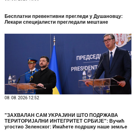
Бесплатни превентивни прегледи у Душановцу:
Лекари специјалисти прегледали мештане
08. 08. 2026 12:52
"ЗАХВАЛАН САМ УKРАЈИНИ ШТО ПОДРЖАВА
ТЕРИТОРИЈАЛНИ ИНТЕГРИТЕТ СРБИЈЕ": Вучић
угостио Зеленског: Имаћете подршку наше земље