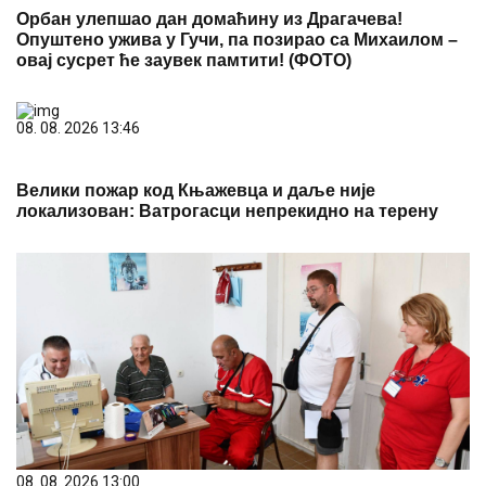
овај сусрет ће заувек памтити! (ФОТО)
08. 08. 2026 13:46
Велики пожар код Књажевца и даље није
локализован: Ватрогасци непрекидно на терену
08. 08. 2026 13:00