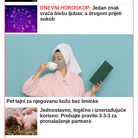
sukob
Pet tajni za njegovanu kožu bez šminke
Jednostavno, logično i iznenađujuće
korisno: Probajte pravilo 3-3-3 za
pronalaženje partnera
Dr. Hurić za Bosnainfo o ljetnim
crijevnim infekcijama: Kako izbjeći
trovanje hranom tokom odmora