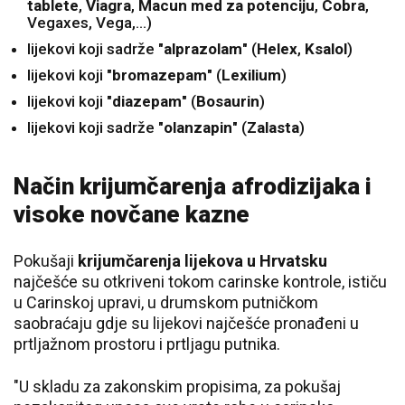
tablete
,
Viagra
,
Macun med za potenciju
,
Cobra
,
Vegaxes, Vega,…)
lijekovi koji sadrže "
alprazolam
" (
Helex
,
Ksalol
)
lijekovi koji "
bromazepam
" (
Lexilium
)
lijekovi koji "
diazepam
" (
Bosaurin
)
lijekovi koji sadrže "
olanzapin
" (
Zalasta
)
Način krijumčarenja afrodizijaka i
visoke novčane kazne
Pokušaji
krijumčarenja lijekova u Hrvatsku
najčešće su otkriveni tokom carinske kontrole, ističu
u Carinskoj upravi, u drumskom putničkom
saobraćaju gdje su lijekovi najčešće pronađeni u
prtljažnom prostoru i prtljagu putnika.
"U skladu za zakonskim propisima, za pokušaj