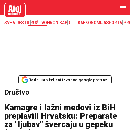
aloonline.b
a
SVE VIJESTI
DRUŠTVO
HRONIKA
POLITIKA
EKONOMIJA
SPORT
VIP
R
Dodaj kao željeni izvor na google pretrazi
Društvo
Kamagre i lažni medovi iz BiH
preplavili Hrvatsku: Preparate
za "ljubav" švercaju u gepeku