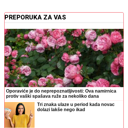
PREPORUKA ZA VAS
Oporaviće je do neprepoznatljivosti: Ova namirnica
protiv vaški spašava ruže za nekoliko dana
Tri znaka ulaze u period kada novac
dolazi lakše nego ikad
Volite kivi, ali vas pecka jezik? Evo
zašto se to događa