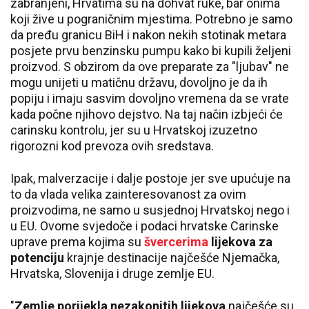
zabranjeni, Hrvatima su na dohvat ruke, bar onima
koji žive u pograničnim mjestima. Potrebno je samo
da pređu granicu BiH i nakon nekih stotinak metara
posjete prvu benzinsku pumpu kako bi kupili željeni
proizvod. S obzirom da ove preparate za "ljubav" ne
mogu unijeti u matičnu državu, dovoljno je da ih
popiju i imaju sasvim dovoljno vremena da se vrate
kada počne njihovo dejstvo. Na taj način izbjeći će
carinsku kontrolu, jer su u Hrvatskoj izuzetno
rigorozni kod prevoza ovih sredstava.
Ipak, malverzacije i dalje postoje jer sve upućuje na
to da vlada velika zainteresovanost za ovim
proizvodima, ne samo u susjednoj Hrvatskoj nego i
u EU. Ovome svjedoče i podaci hrvatske Carinske
uprave prema kojima su
švercerima
lijekova za
potenciju
krajnje destinacije najčešće Njemačka,
Hrvatska, Slovenija i druge zemlje EU.
"
Zemlje porijekla nezakonitih lijekova
najčešće su