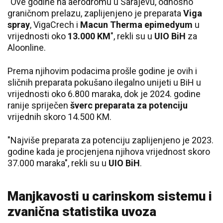
"Ove godine na aerodromu u Sarajevu, odnosno
graničnom prelazu, zaplijenjeno je preparata
Viga
spray
, VigaCrech i
Macun Therma epimedyum
u
vrijednosti oko
13.000 KM
", rekli su u
UIO BiH
za
Aloonline.
Prema njihovim podacima prošle godine je ovih i
sličnih preparata pokušano ilegalno unijeti u BiH u
vrijednosti oko 6.800 maraka, dok je 2024. godine
ranije spriječen
šverc preparata za potenciju
vrijednih skoro 14.500 KM.
"Najviše preparata za potenciju zaplijenjeno je 2023.
godine kada je procjenjena njihova vrijednost skoro
37.000 maraka", rekli su u
UIO BiH
.
Manjkavosti u carinskom sistemu i
zvanična statistika uvoza