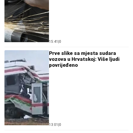
15:41
|
0
Prve slike sa mjesta sudara
vozova u Hrvatskoj: Više ljudi
povrijeđeno
13:01
|
0