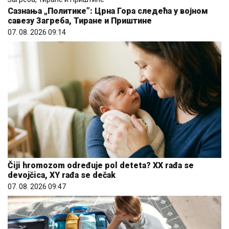
Сазнања „Политике”: Црна Гора следећа у војном
савезу Загреба, Тиране и Приштине
07. 08. 2026 09:14
Čiji hromozom određuje pol deteta? XX rađa se
devojčica, XY rađa se dečak
07. 08. 2026 09:47