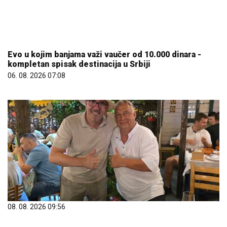
Evo u kojim banjama važi vaučer od 10.000 dinara -
kompletan spisak destinacija u Srbiji
06. 08. 2026 07:08
08. 08. 2026 09:56
Oрбан улепшао дан домаћину из Драгачева!
Опуштено ужива у Гучи, па позирао са Михаилом –