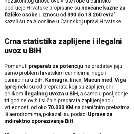
nezakonitog unosa ove vrste robe u carinsko
područje Hrvatske propisane su
novčane kazne za
fizičke osobe
u iznosu od
390 do 13.260 evra
",
kazali su za Aloonline u Carinskoj upravi Hrvatske.
Crna statistika zaplijene i ilegalni
uvoz u BiH
Pomenuti
preparati za potenciju
ne predstavljaju
samo problem hrvatskim carinicima, nego i
carinicima u BiH.
Kamagra
, Imax,
Macun med
,
Viga
sprej
neki su od preprarata koji su zaplijenjeni
prilikom
ilegalnog uvoza u BiH
, a samo u posljednje
tri godine ovih i sličnih preparata zaplijenjeno u
vrijednosti od oko
70.000 KM
na graničnim prelazima
ili aerodromima, pokazali su podaci
Uprave za
indirektno oporezivanje BiH
.