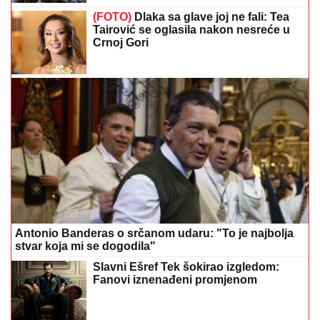
Crnoj Gori
Antonio Banderas o srčanom udaru: "To je najbolja
stvar koja mi se dogodila"
Slavni Ešref Tek šokirao izgledom:
Fanovi iznenađeni promjenom
DNEVNI HOROSKOP:
Jedan znak
vraća bivšu ljubav, a drugom prijeti