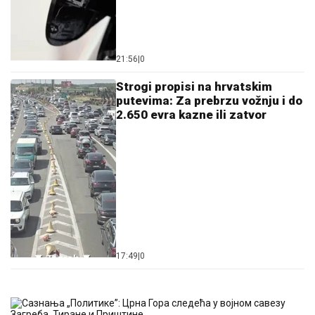
21:56
|
0
Strogi propisi na hrvatskim
putevima: Za prebrzu vožnju i do
2.650 evra kazne ili zatvor
17:49
|
0