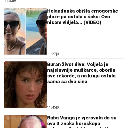
11:52
|
0
Holanđanka obišla crnogorske
plaže pa ostala u šoku: Ovo
nisam vidjela... (VIDEO)
11:27
|
0
Buran život dive: Voljela je
najslavnije muškarce, oborila
sve rekorde, a na kraju ostala
sama sa dva sina
11:45
|
0
Baba Vanga je vjerovala da su
ova 3 znaka horoskopa