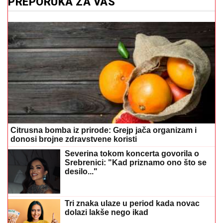
PREPORUKA ZA VAS
Citrusna bomba iz prirode: Grejp jača organizam i
donosi brojne zdravstvene koristi
Severina tokom koncerta govorila o
Srebrenici: "Kad priznamo ono što se
desilo..."
Tri znaka ulaze u period kada novac
dolazi lakše nego ikad