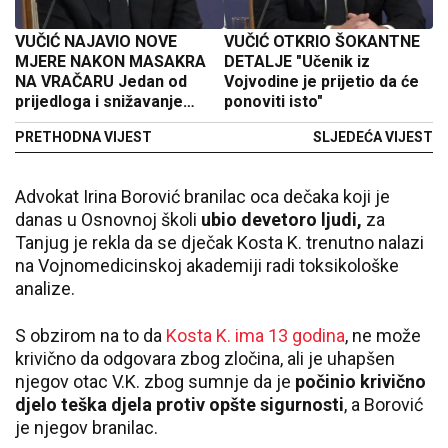
VUČIĆ NAJAVIO NOVE
VUČIĆ OTKRIO ŠOKANTNE
MJERE NAKON MASAKRA
DETALJE "Učenik iz
NA VRAČARU Jedan od
Vojvodine je prijetio da će
prijedloga i snižavanje
ponoviti isto"
starosne granice za
PRETHODNA VIJEST
SLJEDEĆA VIJEST
krivično-pravnu
odgovornost
Advokat Irina Borović branilac oca dečaka koji je
danas u Osnovnoj školi
ubio devetoro ljudi,
za
Tanjug je rekla da se dječak Kosta K. trenutno nalazi
na Vojnomedicinskoj akademiji radi toksikološke
analize.
S obzirom na to da
Kosta K. ima 13 godina
, ne može
krivično da odgovara zbog zločina, ali je uhapšen
njegov otac V.K. zbog sumnje da je
počinio krivično
djelo teška djela protiv opšte sigurnosti
, a Borović
je njegov branilac.