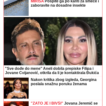
MIRISA
Pospite ga po kanti za smeće i
zaboravite na dosadne insekte
"Sve dođe do mene" Aneli dobila prepiske Filipa i
Jovane Cvijanović, otkrila da li je kontaktirala Đukića
Nakon kritika zbog izgleda, Georgina
poslala snažnu poruku ženama
"ZATO JE I BIVŠI"
Jovana Jeremić se