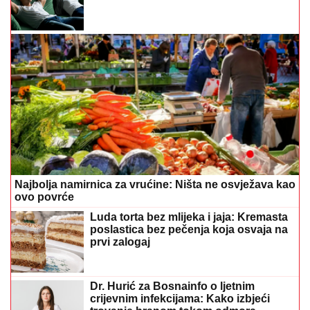
Najbolja namirnica za vrućine: Ništa ne osvježava kao
ovo povrće
Luda torta bez mlijeka i jaja: Kremasta
poslastica bez pečenja koja osvaja na
prvi zalogaj
Dr. Hurić za Bosnainfo o ljetnim
crijevnim infekcijama: Kako izbjeći