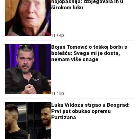
najopasnija: Izbjegavala ih u
širokom luku
11:34
|
0
Bojan Tomović o teškoj borbi s
bolešću: Svega mi je dosta,
nemam više snage
11:25
|
0
Luka Vildoza stigao u Beograd:
Prvi put obukao opremu
Partizana