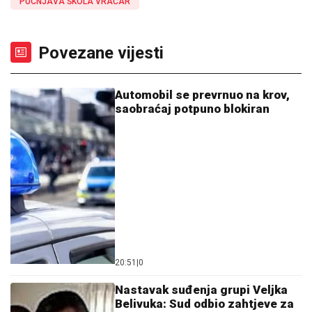
PUCNJAVA ŠKOLA VRAČAR
Povezane vijesti
Automobil se prevrnuo na krov,
saobraćaj potpuno blokiran
20:51
|
0
Nastavak suđenja grupi Veljka
Belivuka: Sud odbio zahtjeve za