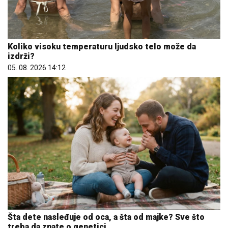
Koliko visoku temperaturu ljudsko telo može da
izdrži?
05. 08. 2026 14:12
Šta dete nasleđuje od oca, a šta od majke? Sve što
treba da znate o genetici