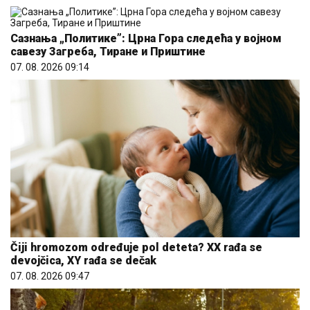
Сазнања „Политике”: Црна Гора следећа у војном
савезу Загреба, Тиране и Приштине
07. 08. 2026 09:14
Čiji hromozom određuje pol deteta? XX rađa se
devojčica, XY rađa se dečak
07. 08. 2026 09:47