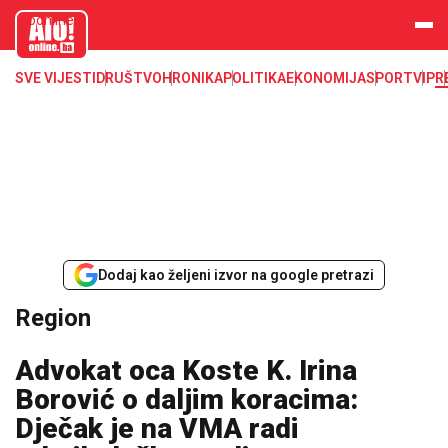
aloonline.b
a
SVE VIJESTI
DRUŠTVO
HRONIKA
POLITIKA
EKONOMIJA
SPORT
VIP
R
Dodaj kao željeni izvor na google pretrazi
Region
Advokat oca Koste K. Irina
Borović o daljim koracima:
Dječak je na VMA radi