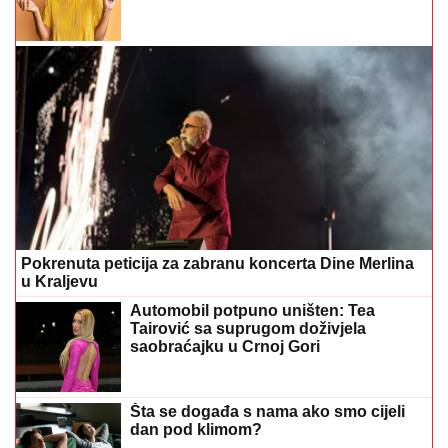
Pokrenuta peticija za zabranu koncerta Dine Merlina
u Kraljevu
Automobil potpuno uništen: Tea
Tairović sa suprugom doživjela
saobraćajku u Crnoj Gori
Šta se događa s nama ako smo cijeli
dan pod klimom?