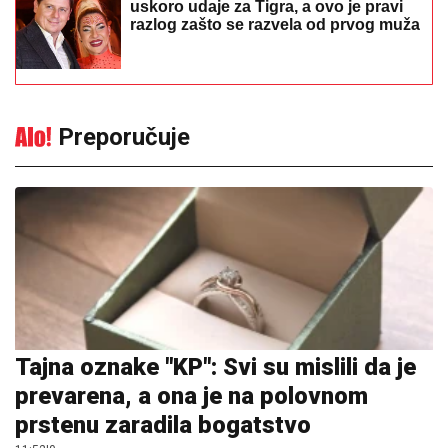
uskoro udaje za Tigra, a ovo je pravi
razlog zašto se razvela od prvog muža
Preporučuje
Tajna oznake "KP": Svi su mislili da je
prevarena, a ona je na polovnom
prstenu zaradila bogatstvo