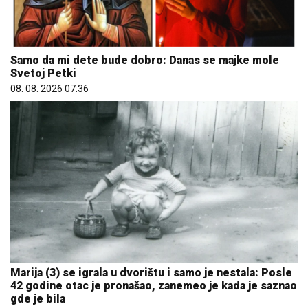
Samo da mi dete bude dobro: Danas se majke mole
Svetoj Petki
08. 08. 2026 07:36
Marija (3) se igrala u dvorištu i samo je nestala: Posle
42 godine otac je pronašao, zanemeo je kada je saznao
gde je bila