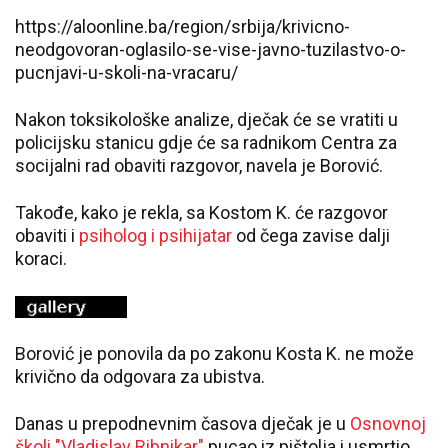
https://aloonline.ba/region/srbija/krivicno-
neodgovoran-oglasilo-se-vise-javno-tuzilastvo-o-
pucnjavi-u-skoli-na-vracaru/
Nakon toksikološke analize, dječak će se vratiti u
policijsku stanicu gdje će sa radnikom Centra za
socijalni rad obaviti razgovor, navela je Borović.
Takođe, kako je rekla, sa Kostom K. će razgovor
obaviti i
psiholog i psihijatar
od čega zavise dalji
koraci.
Borović je ponovila da po zakonu Kosta K. ne može
krivično da odgovara za ubistva.
Danas u prepodnevnim časova dječak je u
Osnovnoj
školi "Vladislav Ribnikar"
pucao iz pištolja i usmrtio