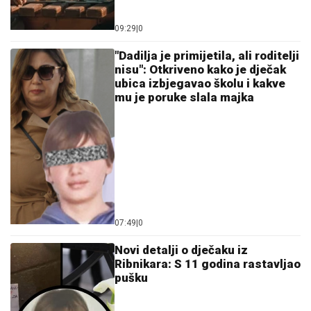
09:29
|
0
"Dadilja je primijetila, ali roditelji
nisu": Otkriveno kako je dječak
ubica izbjegavao školu i kakve
mu je poruke slala majka
07:49
|
0
Novi detalji o d‌ječaku iz
Ribnikara: S 11 godina rastavljao
pušku