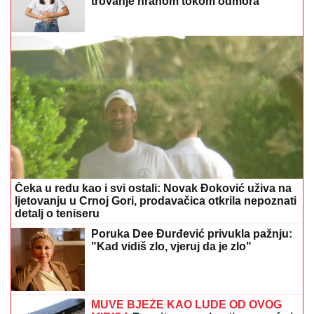
trovanje hranom tokom odmora
Čeka u redu kao i svi ostali: Novak Đoković uživa na
ljetovanju u Crnoj Gori, prodavačica otkrila nepoznati
detalj o teniseru
Poruka Dee Đurđević privukla pažnju:
"Kad vidiš zlo, vjeruj da je zlo"
MUVE BJEŽE KAO LUDE OD OVOG