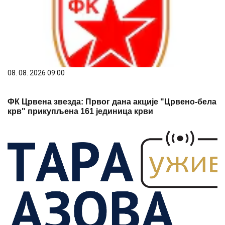
08. 08. 2026 09:00
ФК Црвена звезда: Првог дана акције "Црвено-бела
крв" прикупљена 161 јединица крви