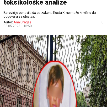
toksikološke analize
Borović je ponovila da po zakonu Kosta K. ne može krivično da
odgovara za ubistva.
Autor:
Ana Dragaš
0
03.05.2023.
18:50