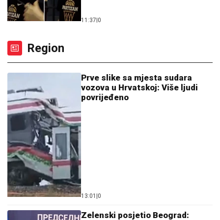
11:37
|
0
Region
Prve slike sa mjesta sudara
vozova u Hrvatskoj: Više ljudi
povrijeđeno
13:01
|
0
Zelenski posjetio Beograd: