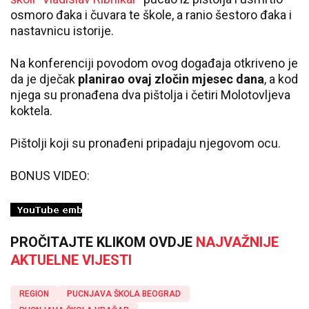
osmoro đaka i čuvara te škole, a ranio šestoro đaka i
nastavnicu istorije.
Na konferenciji povodom ovog događaja otkriveno je
da je dječak
planirao ovaj zločin mjesec dana
, a kod
njega su pronađena dva pištolja i četiri Molotovljeva
koktela.
Pištolji koji su pronađeni pripadaju njegovom ocu.
BONUS VIDEO:
PROČITAJTE KLIKOM OVDJE
NAJVAŽNIJE
AKTUELNE VIJESTI
REGION
PUCNJAVA ŠKOLA BEOGRAD