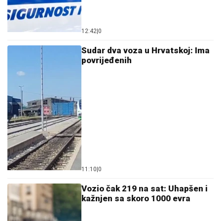
12:42
|
0
Sudar dva voza u Hrvatskoj: Ima
povrijeđenih
11:10
|
0
Vozio čak 219 na sat: Uhapšen i
kažnjen sa skoro 1000 evra