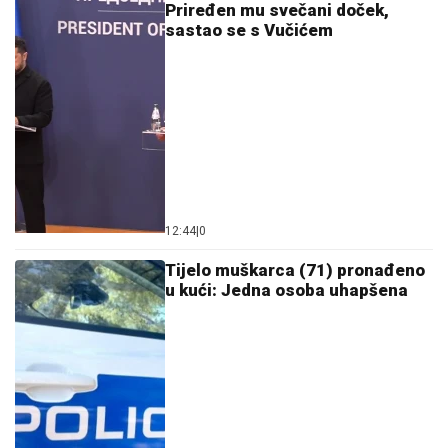
Priređen mu svečani doček,
sastao se s Vučićem
12:44
|
0
Tijelo muškarca (71) pronađeno
u kući: Jedna osoba uhapšena