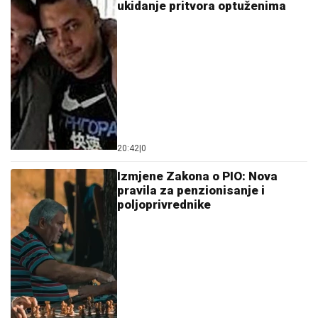
ukidanje pritvora optuženima
20:42
|
0
Izmjene Zakona o PIO: Nova
pravila za penzionisanje i
poljoprivrednike