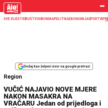
aloonline.b
a
SVE VIJESTI
DRUŠTVO
HRONIKA
POLITIKA
EKONOMIJA
SPORT
VIP
R
Dodaj kao željeni izvor na google pretrazi
Region
VUČIĆ NAJAVIO NOVE MJERE
NAKON MASAKRA NA
VRAČARU Jedan od prijedloga i