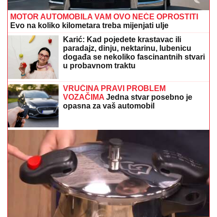
MOTOR AUTOMOBILA VAM OVO NEĆE OPROSTITI
Evo na koliko kilometara treba mijenjati ulje
Karić: Kad pojedete krastavac ili
paradajz, dinju, nektarinu, lubenicu
događa se nekoliko fascinantnih stvari
u probavnom traktu
VRUĆINA PRAVI PROBLEM
VOZAČIMA
Jedna stvar posebno je
opasna za vaš automobil