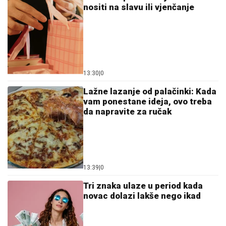
nositi na slavu ili vjenčanje
13:30
|
0
Lažne lazanje od palačinki: Kada
vam ponestane ideja, ovo treba
da napravite za ručak
13:39
|
0
Tri znaka ulaze u period kada
novac dolazi lakše nego ikad