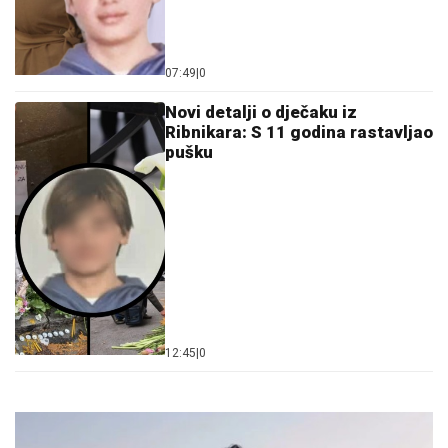
07:49
|
0
Novi detalji o d‌ječaku iz
Ribnikara: S 11 godina rastavljao
pušku
12:45
|
0