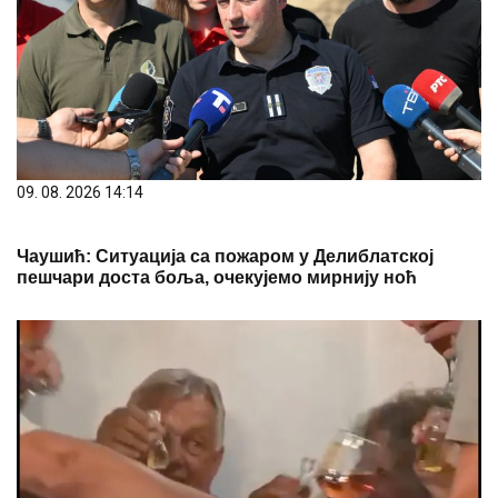
09. 08. 2026 14:14
Чаушић: Ситуација са пожаром у Делиблатској
пешчари доста боља, очекујемо мирнију ноћ