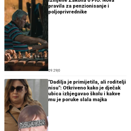
Izmjene Zakona o PIO: Nova
pravila za penzionisanje i
poljoprivrednike
09:29
|
0
"Dadilja je primijetila, ali roditelji
nisu": Otkriveno kako je dječak
ubica izbjegavao školu i kakve
mu je poruke slala majka