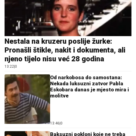
Nestala na kruzeru poslije žurke:
Pronašli štikle, nakit i dokumenta, ali
njeno tijelo nisu već 28 godina
13:22
|
0
Od narkobosa do samostana:
Nekada luksuzni zatvor Pabla
Eskobara danas je mjesto mira i
molitve
13:46
|
0
Baksuzni pokloni koje ne treba