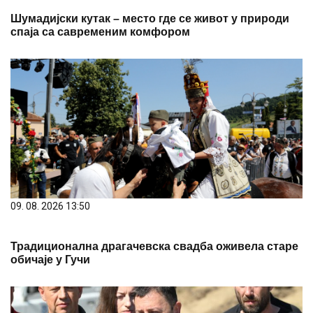
Шумадијски кутак – место где се живот у природи
спаја са савременим комфором
09. 08. 2026 13:50
Традиционална драгачевска свадба оживела старе
обичаје у Гучи