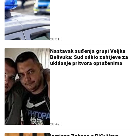
20:51
|
0
Nastavak suđenja grupi Veljka
Belivuka: Sud odbio zahtjeve za
ukidanje pritvora optuženima
20:42
|
0