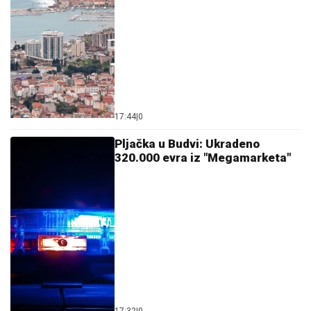
17:44
|
0
Pljačka u Budvi: Ukradeno
320.000 evra iz "Megamarketa"
17:32
|
0