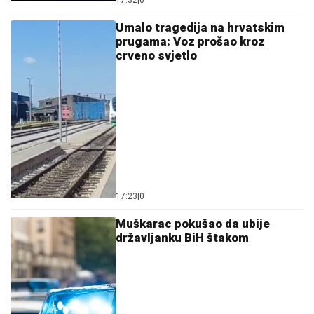
Umalo tragedija na hrvatskim
prugama: Voz prošao kroz
crveno svjetlo
17:23
|
0
Muškarac pokušao da ubije
državljanku BiH štakom