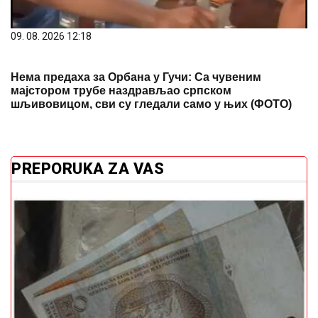
09. 08. 2026 12:18
Нема предаха за Орбана у Гучи: Са чувеним
мајстором трубе наздрављао српском
шљивовицом, сви су гледали само у њих (ФОТО)
PREPORUKA ZA VAS