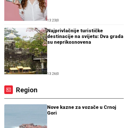
13:23
|
0
Najprivlačnije turističke
destinacije na svijetu: Dva grada
su neprikosnovena
13:26
|
0
Region
Nove kazne za vozače u Crnoj
Gori