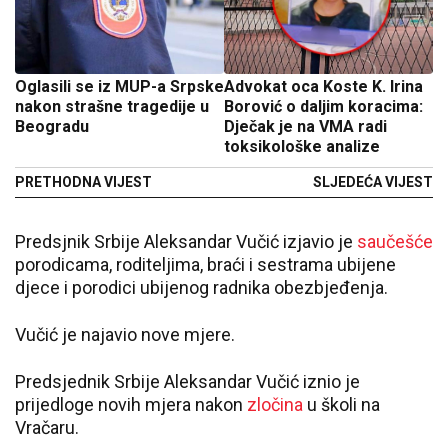
Oglasili se iz MUP-a Srpske
Advokat oca Koste K. Irina
nakon strašne tragedije u
Borović o daljim koracima:
Beogradu
Dječak je na VMA radi
toksikološke analize
PRETHODNA VIJEST
SLJEDEĆA VIJEST
Predsjnik Srbije Aleksandar Vučić izjavio je
saučešće
porodicama, roditeljima, braći i sestrama ubijene
djece i porodici ubijenog radnika obezbjeđenja.
Vučić je najavio nove mjere.
Predsjednik Srbije Aleksandar Vučić iznio je
prijedloge novih mjera nakon
zločina
u školi na
Vračaru.