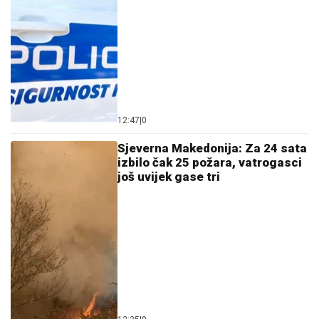
12:47
|
0
Sjeverna Makedonija: Za 24 sata
izbilo čak 25 požara, vatrogasci
još uvijek gase tri