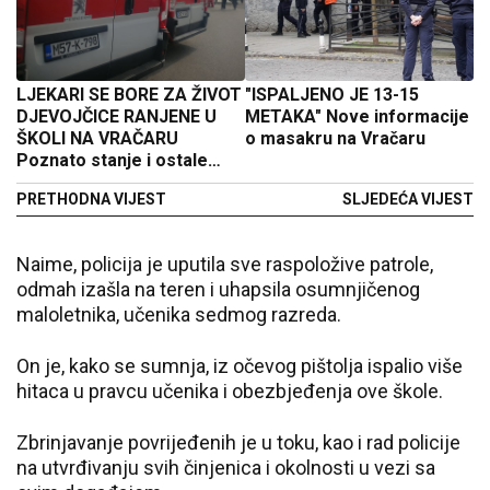
LJEKARI SE BORE ZA ŽIVOT
"ISPALJENO JE 13-15
DJEVOJČICE RANJENE U
METAKA" Nove informacije
ŠKOLI NA VRAČARU
o masakru na Vračaru
Poznato stanje i ostale
povrijeđene djece
PRETHODNA VIJEST
SLJEDEĆA VIJEST
Naime, policija je uputila sve raspoložive patrole,
odmah izašla na teren i uhapsila osumnjičenog
maloletnika, učenika sedmog razreda.
On je, kako se sumnja, iz očevog pištolja ispalio više
hitaca u pravcu učenika i obezbjeđenja ove škole.
Zbrinjavanje povrijeđenih je u toku, kao i rad policije
na utvrđivanju svih činjenica i okolnosti u vezi sa