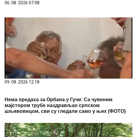
06. 08. 2026 07:08
09. 08. 2026 12:18
Нема предаха за Орбана у Гучи: Са чувеним
мајстором трубе наздрављао српском
шљивовицом, сви су гледали само у њих (ФОТО)