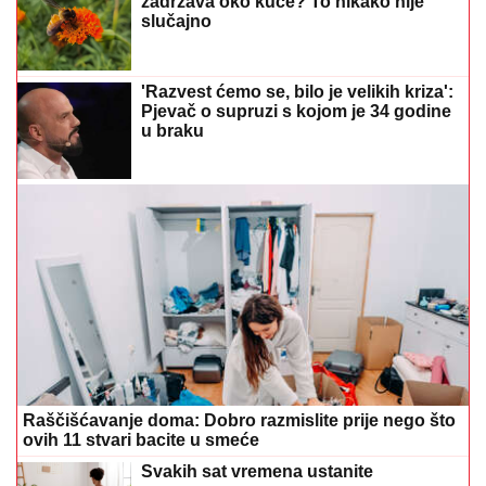
zadržava oko kuće? To nikako nije
slučajno
'Razvest ćemo se, bilo je velikih kriza':
Pjevač o supruzi s kojom je 34 godine
u braku
Raščišćavanje doma: Dobro razmislite prije nego što
ovih 11 stvari bacite u smeće
Svakih sat vremena ustanite