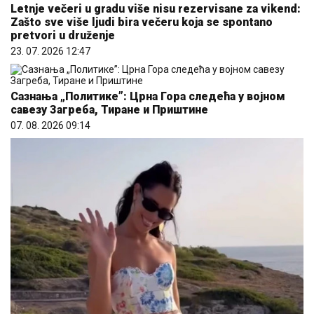
Letnje večeri u gradu više nisu rezervisane za vikend:
Zašto sve više ljudi bira večeru koja se spontano
pretvori u druženje
23. 07. 2026 12:47
Сазнања „Политике”: Црна Гора следећа у војном
савезу Загреба, Тиране и Приштине
07. 08. 2026 09:14