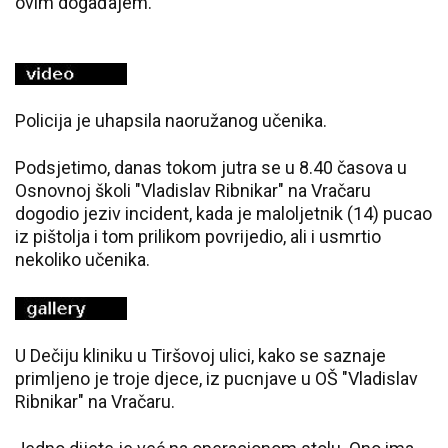
ovim događajem.
Policija je uhapsila naoružanog učenika.
Podsjetimo, danas tokom jutra se u 8.40 časova u
Osnovnoj školi "Vladislav Ribnikar" na Vračaru
dogodio jeziv incident, kada je maloljetnik (14) pucao
iz pištolja i tom prilikom povrijedio, ali i usmrtio
nekoliko učenika.
U Dečiju kliniku u Tiršovoj ulici, kako se saznaje
primljeno je troje djece, iz pucnjave u OŠ "Vladislav
Ribnikar" na Vračaru.