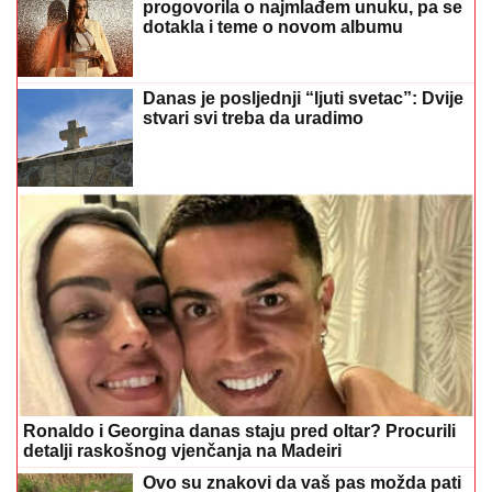
progovorila o najmlađem unuku, pa se
dotakla i teme o novom albumu
Danas je posljednji “ljuti svetac”: Dvije
stvari svi treba da uradimo
Ronaldo i Georgina danas staju pred oltar? Procurili
detalji raskošnog vjenčanja na Madeiri
Ovo su znakovi da vaš pas možda pati