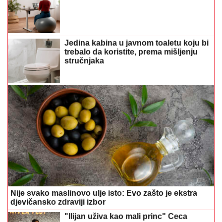
Jedina kabina u javnom toaletu koju bi
trebalo da koristite, prema mišljenju
stručnjaka
Nije svako maslinovo ulje isto: Evo zašto je ekstra
djevičansko zdraviji izbor
"Ilijan uživa kao mali princ" Ceca