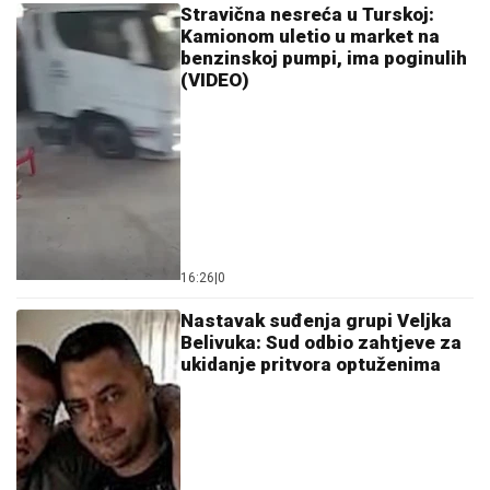
Stravična nesreća u Turskoj:
Kamionom uletio u market na
benzinskoj pumpi, ima poginulih
(VIDEO)
16:26
|
0
Nastavak suđenja grupi Veljka
Belivuka: Sud odbio zahtjeve za
ukidanje pritvora optuženima