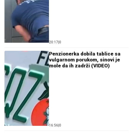
20:17
|
0
Penzionerka dobila tablice sa
vulgarnom porukom, sinovi je
mole da ih zadrži (VIDEO)
16:56
|
0