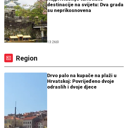
destinacije na svijetu: Dva grada
su neprikosnovena
13:26
|
0
Region
Drvo palo na kupače na plaži u
Hrvatskoj: Povrijeđeno dvoje
odraslih i dvoje djece