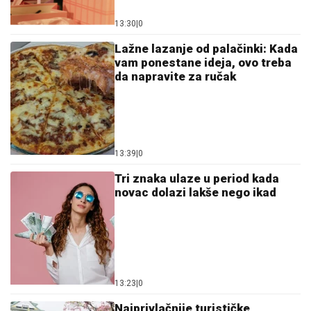
13:30
|
0
Lažne lazanje od palačinki: Kada
vam ponestane ideja, ovo treba
da napravite za ručak
13:39
|
0
Tri znaka ulaze u period kada
novac dolazi lakše nego ikad
13:23
|
0
Najprivlačnije turističke