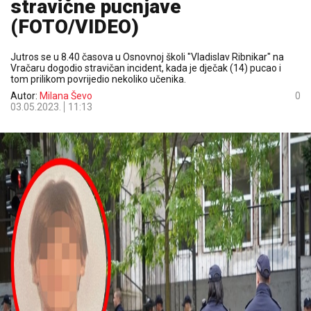
stravične pucnjave
(FOTO/VIDEO)
Jutros se u 8.40 časova u Osnovnoj školi "Vladislav Ribnikar" na
Vračaru dogodio stravičan incident, kada je dječak (14) pucao i
tom prilikom povrijedio nekoliko učenika.
Autor:
Milana Ševo
0
03.05.2023.
11:13