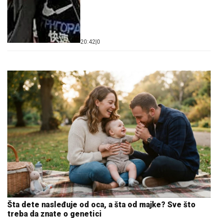
20:42
|
0
Šta dete nasleđuje od oca, a šta od majke? Sve što
treba da znate o genetici