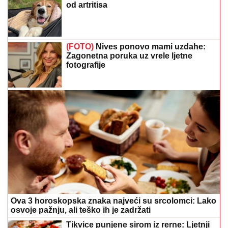
od artritisa
(FOTO)
Nives ponovo mami uzdahe:
Zagonetna poruka uz vrele ljetne
fotografije
Ova 3 horoskopska znaka najveći su srcolomci: Lako
osvoje pažnju, ali teško ih je zadržati
Tikvice punjene sirom iz rerne: Ljetnji