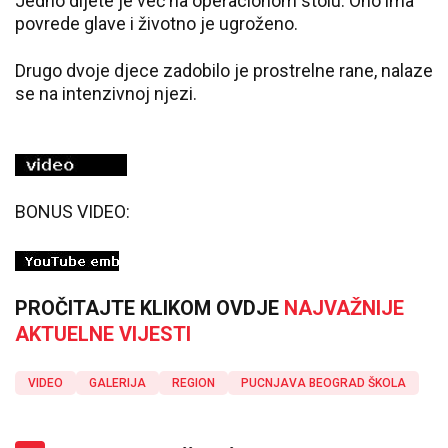
Jedno dijete je već na operacionom stolu. Ono ima
povrede glave i životno je ugroženo.
Drugo dvoje djece zadobilo je prostrelne rane, nalaze
se na intenzivnoj njezi.
BONUS VIDEO:
PROČITAJTE KLIKOM OVDJE
NAJVAŽNIJE
AKTUELNE VIJESTI
VIDEO
GALERIJA
REGION
PUCNJAVA BEOGRAD ŠKOLA