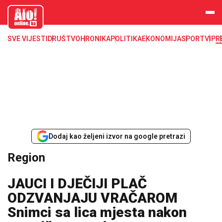
aloonline.b
a
SVE VIJESTI
DRUŠTVO
HRONIKA
POLITIKA
EKONOMIJA
SPORT
VIP
R
Dodaj kao željeni izvor na google pretrazi
Region
JAUCI I DJEČIJI PLAČ
ODZVANJAJU VRAČAROM
Snimci sa lica mjesta nakon