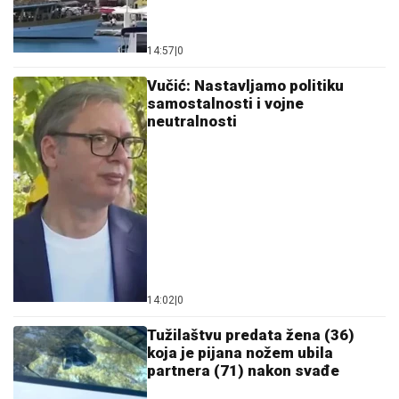
14:57
|
0
Vučić: Nastavljamo politiku
samostalnosti i vojne
neutralnosti
14:02
|
0
Tužilaštvu predata žena (36)
koja je pijana nožem ubila
partnera (71) nakon svađe