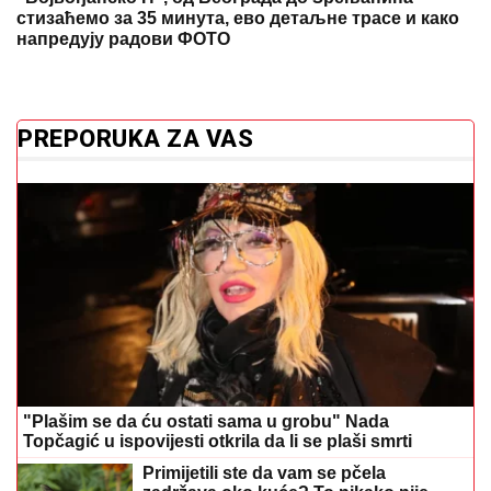
стизаћемо за 35 минута, ево детаљне трасе и како
напредују радови ФОТО
PREPORUKA ZA VAS
"Plašim se da ću ostati sama u grobu" Nada
Topčagić u ispovijesti otkrila da li se plaši smrti
Primijetili ste da vam se pčela