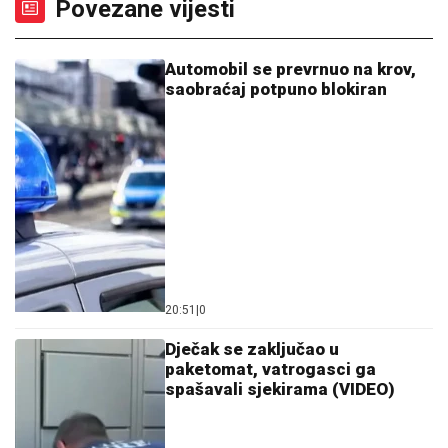
Povezane vijesti
Automobil se prevrnuo na krov,
saobraćaj potpuno blokiran
20:51
|
0
Dječak se zaključao u
paketomat, vatrogasci ga
spašavali sjekirama (VIDEO)