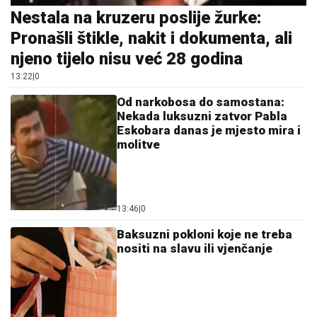
Nestala na kruzeru poslije žurke:
Pronašli štikle, nakit i dokumenta, ali
njeno tijelo nisu već 28 godina
13:22
|
0
Od narkobosa do samostana:
Nekada luksuzni zatvor Pabla
Eskobara danas je mjesto mira i
molitve
13:46
|
0
Baksuzni pokloni koje ne treba
nositi na slavu ili vjenčanje