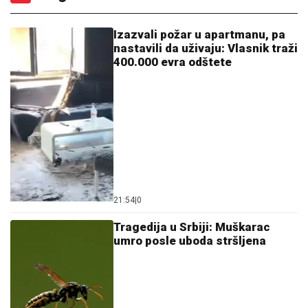
Izazvali požar u apartmanu, pa
nastavili da uživaju: Vlasnik traži
400.000 evra odštete
21:54
|
0
Tragedija u Srbiji: Muškarac
umro posle uboda stršljena