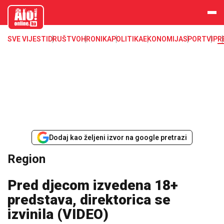
aloonline.b
a
SVE VIJESTI
DRUŠTVO
HRONIKA
POLITIKA
EKONOMIJA
SPORT
VIP
R
Dodaj kao željeni izvor na google pretrazi
Region
Pred djecom izvedena 18+
predstava, direktorica se
izvinila (VIDEO)