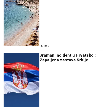
15:10
|
0
Sraman incident u Hrvatskoj:
Zapaljena zastava Srbije