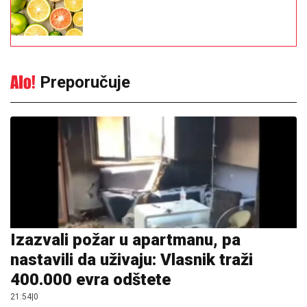
Preporučuje
Izazvali požar u apartmanu, pa
nastavili da uživaju: Vlasnik traži
400.000 evra odštete
21:54
|
0