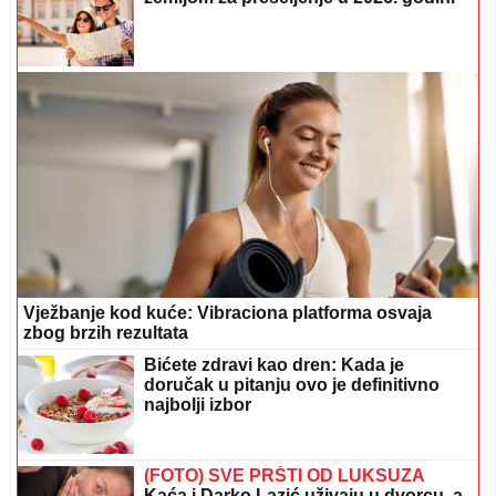
Vježbanje kod kuće: Vibraciona platforma osvaja
zbog brzih rezultata
Bićete zdravi kao dren: Kada je
doručak u pitanju ovo je definitivno
najbolji izbor
(FOTO) SVE PRŠTI OD LUKSUZA
Kaća i Darko Lazić uživaju u dvorcu, a