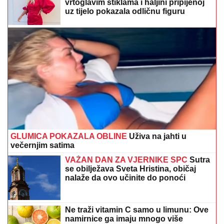
vrtoglavim štiklama i haljini pripijenoj
uz tijelo pokazala odličnu figuru
GLUMICA POKAZALA OBLINE
Uživa na jahti u
večernjim satima
VAŽAN DAN ZA VJERNIKE SPC
Sutra
se obilježava Sveta Hristina, običaj
nalaže da ovo učinite do ponoći
Ne traži vitamin C samo u limunu: Ove
namirnice ga imaju mnogo više