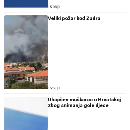
15:08
|
0
Veliki požar kod Zadra
15:51
|
0
Uhapšen muškarac u Hrvatskoj
zbog snimanja gole djece