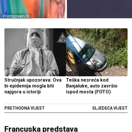
Printscreen/X
Stručnjak upozorava: Ova
Teška nesreća kod
bi epidemija mogla biti
Banjaluke, auto završio
najgora u istoriji
ispod mosta (FOTO)
PRETHODNA VIJEST
SLJEDEĆA VIJEST
Francuska predstava