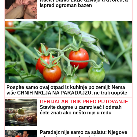
ispred ogroman bazen
Pospite samo ovaj otpad iz kuhinje po zemlji: Nema
više CRNIH MRLJA NA PARADAJZU, ne truli uopšte
GENIJALAN TRIK PRED PUTOVANJE
Stavite dugme u zamrzivač i odmah
ćete znati ako nešto nije u redu
Paradajz nije samo za salatu: Njegove