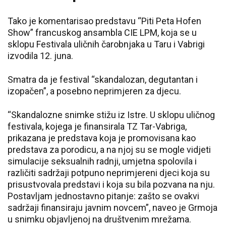
Tako je komentarisao predstavu “Piti Peta Hofen
Show” francuskog ansambla CIE LPM, koja se u
sklopu Festivala uličnih čarobnjaka u Taru i Vabrigi
izvodila 12. juna.
Smatra da je festival “skandalozan, degutantan i
izopačen”, a posebno neprimjeren za djecu.
“Skandalozne snimke stižu iz Istre. U sklopu uličnog
festivala, kojega je finansirala TZ Tar-Vabriga,
prikazana je predstava koja je promovisana kao
predstava za porodicu, a na njoj su se mogle vidjeti
simulacije seksualnih radnji, umjetna spolovila i
različiti sadržaji potpuno neprimjereni djeci koja su
prisustvovala predstavi i koja su bila pozvana na nju.
Postavljam jednostavno pitanje: zašto se ovakvi
sadržaji finansiraju javnim novcem”, naveo je Grmoja
u snimku objavljenoj na društvenim mrežama.