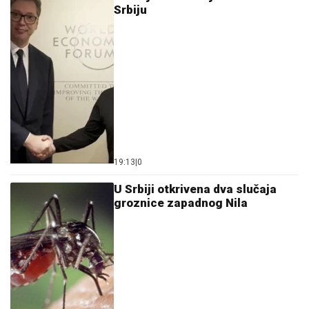
Srbiju
19:13
|
0
U Srbiji otkrivena dva slučaja
groznice zapadnog Nila