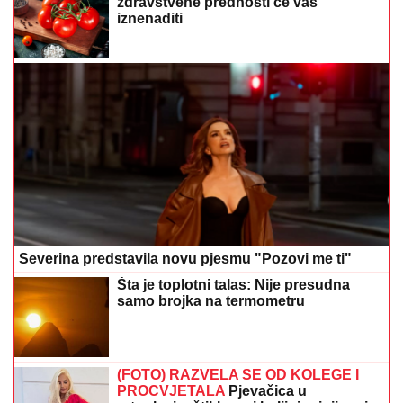
zdravstvene prednosti će vas
iznenaditi
Severina predstavila novu pjesmu "Pozovi me ti"
Šta je toplotni talas: Nije presudna
samo brojka na termometru
(FOTO) RAZVELA SE OD KOLEGE I
PROCVJETALA
Pjevačica u