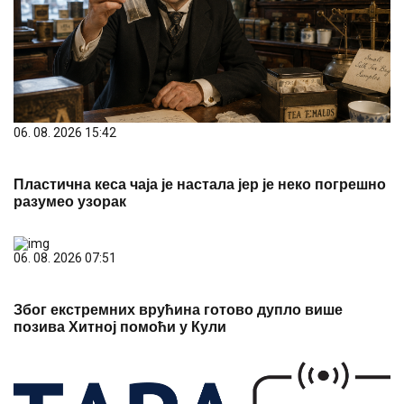
06. 08. 2026 15:42
Пластична кеса чаја је настала јер је неко погрешно
разумео узорак
06. 08. 2026 07:51
Због екстремних врућина готово дупло више
позива Хитној помоћи у Кули