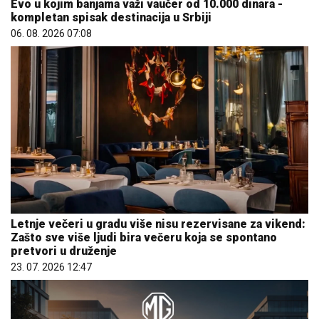
Evo u kojim banjama važi vaučer od 10.000 dinara -
kompletan spisak destinacija u Srbiji
06. 08. 2026 07:08
Letnje večeri u gradu više nisu rezervisane za vikend:
Zašto sve više ljudi bira večeru koja se spontano
pretvori u druženje
23. 07. 2026 12:47