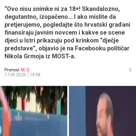
“Ovo nisu snimke ni za 18+! Skandalozno,
degutantno, izopačeno… I ako mislite da
pretjerujemo, pogledajte što hrvatski građani
finansiraju javnim novcem i kakve se scene
djeci u Istri prikazuju pod krinkom “dječje
predstave”, objavio je na Facebooku političar
Nikola Grmoja iz MOST-a.
Prenosi:
M. S.
0
17.06.2026.
14:08