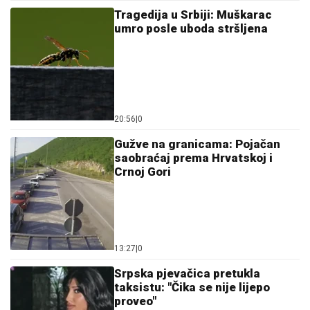
Tragedija u Srbiji: Muškarac
umro posle uboda stršljena
20:56
|
0
Gužve na granicama: Pojačan
saobraćaj prema Hrvatskoj i
Crnoj Gori
13:27
|
0
Srpska pjevačica pretukla
taksistu: "Čika se nije lijepo
proveo"