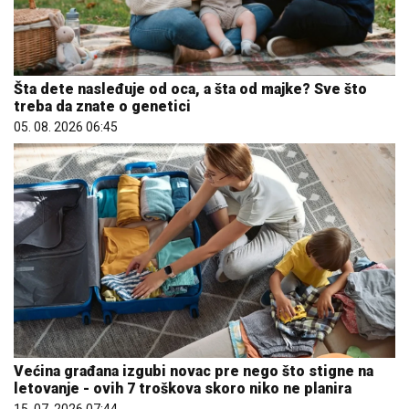
Šta dete nasleđuje od oca, a šta od majke? Sve što
treba da znate o genetici
05. 08. 2026 06:45
Većina građana izgubi novac pre nego što stigne na
letovanje - ovih 7 troškova skoro niko ne planira
15. 07. 2026 07:44