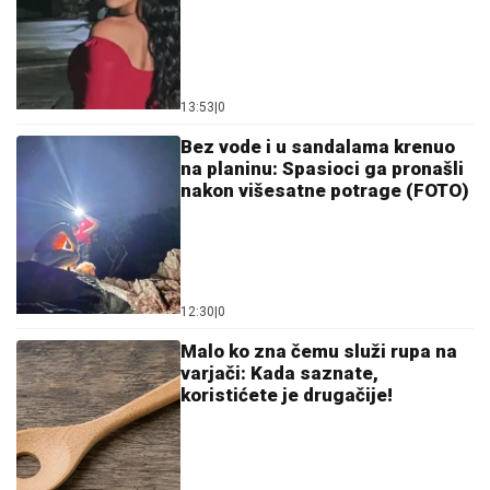
13:53
|
0
Bez vode i u sandalama krenuo
na planinu: Spasioci ga pronašli
nakon višesatne potrage (FOTO)
12:30
|
0
Malo ko zna čemu služi rupa na
varjači: Kada saznate,
koristićete je drugačije!