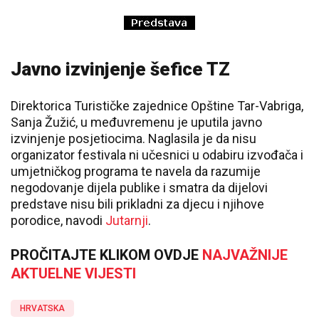
Javno izvinjenje šefice TZ
Direktorica Turističke zajednice Opštine Tar-Vabriga,
Sanja Žužić, u međuvremenu je uputila javno
izvinjenje posjetiocima. Naglasila je da nisu
organizator festivala ni učesnici u odabiru izvođača i
umjetničkog programa te navela da razumije
negodovanje dijela publike i smatra da dijelovi
predstave nisu bili prikladni za djecu i njihove
porodice, navodi
Jutarnji
.
PROČITAJTE KLIKOM OVDJE
NAJVAŽNIJE
AKTUELNE VIJESTI
HRVATSKA