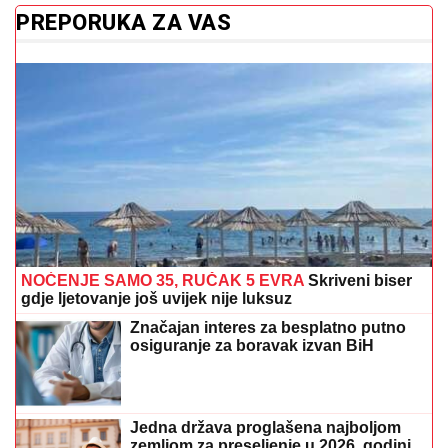
PREPORUKA ZA VAS
NOĆENJE SAMO 35, RUČAK 5 EVRA
Skriveni biser
gdje ljetovanje još uvijek nije luksuz
Značajan interes za besplatno putno
osiguranje za boravak izvan BiH
Jedna država proglašena najboljom
zemljom za preseljenje u 2026. godini