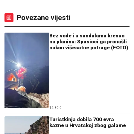
Povezane vijesti
Bez vode i u sandalama krenuo
na planinu: Spasioci ga pronašli
nakon višesatne potrage (FOTO)
12:30
|
0
Turistkinja dobila 700 evra
kazne u Hrvatskoj zbog galame