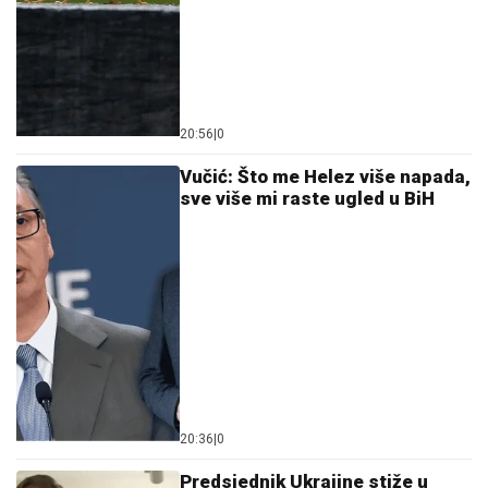
20:56
|
0
Vučić: Što me Helez više napada,
sve više mi raste ugled u BiH
20:36
|
0
Predsjednik Ukrajine stiže u