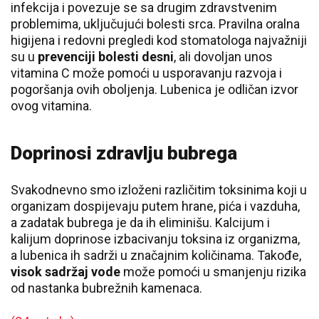
infekcija i povezuje se sa drugim zdravstvenim
problemima, uključujući bolesti srca. Pravilna oralna
higijena i redovni pregledi kod stomatologa najvažniji
su u
prevenciji bolesti desni
, ali dovoljan unos
vitamina C može pomoći u usporavanju razvoja i
pogoršanja ovih oboljenja. Lubenica je odličan izvor
ovog vitamina.
Doprinosi zdravlju bubrega
Svakodnevno smo izloženi različitim toksinima koji u
organizam dospijevaju putem hrane, pića i vazduha,
a zadatak bubrega je da ih eliminišu. Kalcijum i
kalijum doprinose izbacivanju toksina iz organizma,
a lubenica ih sadrži u značajnim količinama. Takođe,
visok sadržaj vode
može pomoći u smanjenju rizika
od nastanka bubrežnih kamenaca.