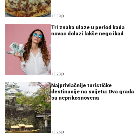
13:39
|
0
Tri znaka ulaze u period kada
novac dolazi lakše nego ikad
13:23
|
0
Najprivlačnije turističke
destinacije na svijetu: Dva grada
su neprikosnovena
13:26
|
0