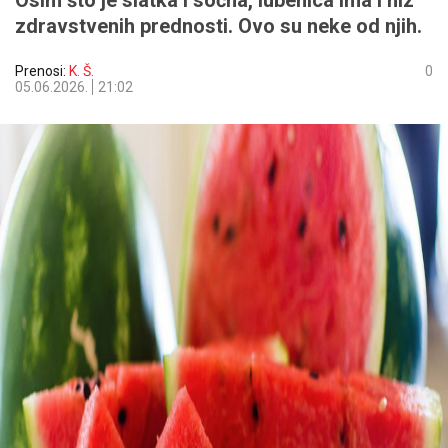
Osim što je slatka i sočna, lubenica ima i niz
zdravstvenih prednosti. Ovo su neke od njih.
Prenosi:
K. Š.
0
05.06.2026.
21:02