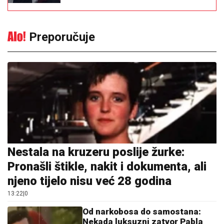
Preporučuje
Nestala na kruzeru poslije žurke:
Pronašli štikle, nakit i dokumenta, ali
njeno tijelo nisu već 28 godina
13:22
|
0
Od narkobosa do samostana:
Nekada luksuzni zatvor Pabla