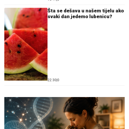
Šta se dešava u našem tijelu ako
svaki dan jedemo lubenicu?
22:30
|
0