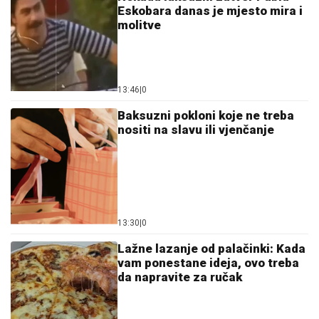
Eskobara danas je mjesto mira i
molitve
13:46
|
0
Baksuzni pokloni koje ne treba
nositi na slavu ili vjenčanje
13:30
|
0
Lažne lazanje od palačinki: Kada
vam ponestane ideja, ovo treba
da napravite za ručak