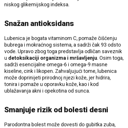
niskog glikemijskog indeksa.
Snažan antioksidans
Lubenica je bogata vitaminom C, pomaže čišćenju
bubrega i mokraćnog sistema, a sadrži čak 93 odsto
vode. Upravo zbog toga predstavlja odličan saveznik
u
detoksikaciji organizma i mršavljenju
. Osim toga,
sadrži esencijalne omega-6 i omega-9 masne
kiseline, cink i likopen. Zahvaljujući tome, lubenica
može doprinijeti prirodnoj njezi kože, jer hidrira,
tonira i pomaže u oporavku kože, kao i kod
ublažavanja akni i opekotina od sunca.
Smanjuje rizik od bolesti desni
Parodontna bolest može dovesti do gubitka zuba,