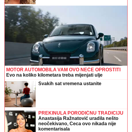
MOTOR AUTOMOBILA VAM OVO NEĆE OPROSTITI
Evo na koliko kilometara treba mijenjati ulje
Svakih sat vremena ustanite
PREKINULA PORODIČNU TRADICIJU
Anastasija Ražnatović uradila nešto
neočekivano, Ceca ovo nikada nije
komentarisala