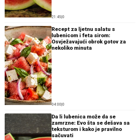
21:45
|
0
Recept za ljetnu salatu s
lubenicom i feta sirom:
Osvježavajući obrok gotov za
nekoliko minuta
04:00
|
0
Da li lubenica može da se
zamrzne: Evo šta se dešava sa
teksturom i kako je pravilno
sačuvati