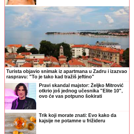
Turista objavio snimak iz apartmana u Zadru i izazvao
raspravu: "To je tako kad tražiš jeftino"
Pravi skandal majstor: Željko Mitrović
otkrio još jednog učesnika "Elite 10",
ovo će vas potpuno šokirati
Trik koji morate znati: Evo kako da
kajsije ne potamne u frižideru