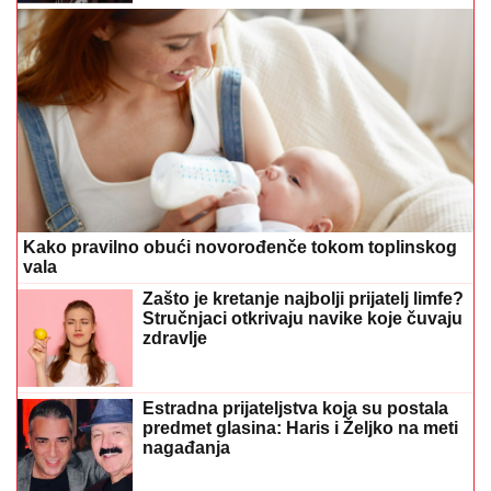
Kako pravilno obući novorođenče tokom toplinskog
vala
Zašto je kretanje najbolji prijatelj limfe?
Stručnjaci otkrivaju navike koje čuvaju
zdravlje
Estradna prijateljstva koja su postala
predmet glasina: Haris i Željko na meti
nagađanja