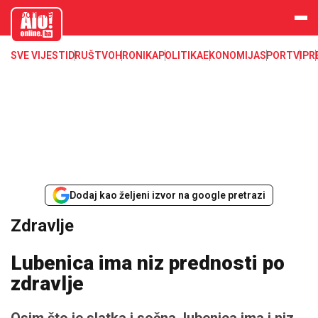
aloonline.b
a
SVE VIJESTI
DRUŠTVO
HRONIKA
POLITIKA
EKONOMIJA
SPORT
VIP
R
Dodaj kao željeni izvor na google pretrazi
Zdravlje
Lubenica ima niz prednosti po
zdravlje