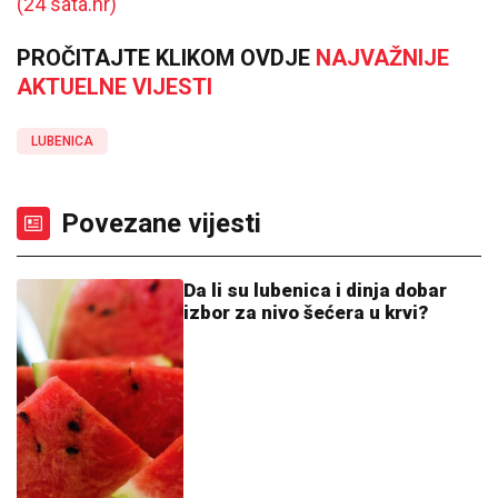
(24 sata.hr)
PROČITAJTE KLIKOM OVDJE
NAJVAŽNIJE
AKTUELNE VIJESTI
LUBENICA
Povezane vijesti
Da li su lubenica i dinja dobar
izbor za nivo šećera u krvi?