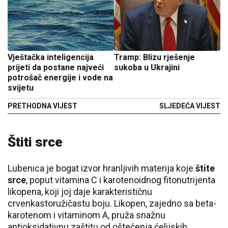
Vještačka inteligencija
Tramp: Blizu rješenje
prijeti da postane najveći
sukoba u Ukrajini
potrošač energije i vode na
svijetu
PRETHODNA VIJEST
SLJEDEĆA VIJEST
Štiti srce
Lubenica je bogat izvor hranljivih materija koje
štite
srce
, poput vitamina C i karotenoidnog fitonutrijenta
likopena, koji joj daje karakterističnu
crvenkastoružičastu boju. Likopen, zajedno sa beta-
karotenom i vitaminom A, pruža snažnu
antioksidativnu zaštitu od oštećenja ćelijskih