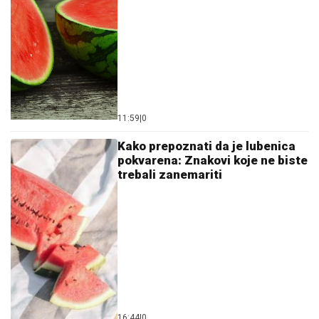
11:59
|
0
Kako prepoznati da je lubenica
pokvarena: Znakovi koje ne biste
trebali zanemariti
16:44
|
0