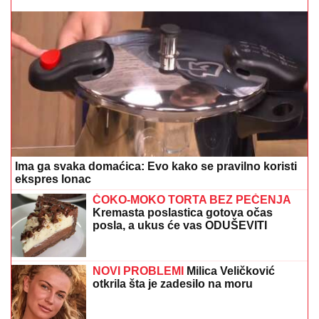
Ima ga svaka domaćica: Evo kako se pravilno koristi
ekspres lonac
ČOKO-MOKO TORTA BEZ PEČENJA
Kremasta poslastica gotova očas
posla, a ukus će vas ODUŠEVITI
NOVI PROBLEMI
Milica Veličković
otkrila šta je zadesilo na moru