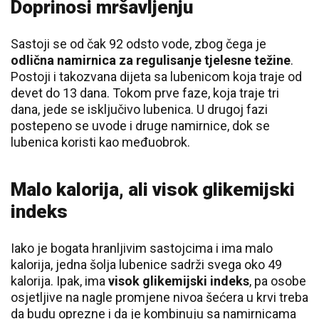
Doprinosi mršavljenju
Sastoji se od čak 92 odsto vode, zbog čega je
odlična namirnica za regulisanje tjelesne težine
.
Postoji i takozvana dijeta sa lubenicom koja traje od
devet do 13 dana. Tokom prve faze, koja traje tri
dana, jede se isključivo lubenica. U drugoj fazi
postepeno se uvode i druge namirnice, dok se
lubenica koristi kao međuobrok.
Malo kalorija, ali visok glikemijski
indeks
Iako je bogata hranljivim sastojcima i ima malo
kalorija, jedna šolja lubenice sadrži svega oko 49
kalorija. Ipak, ima
visok glikemijski indeks
, pa osobe
osjetljive na nagle promjene nivoa šećera u krvi treba
da budu oprezne i da je kombinuju sa namirnicama