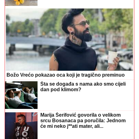
Božo Vrećo pokazao oca koji je tragično preminuo
Šta se događa s nama ako smo cijeli
dan pod klimom?
Marija Šerifović govorila o velikom
srcu Bosanaca pa poručila: Jednom
će mi neko j**ati mater, ali...