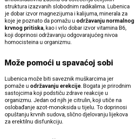
struktura izazvanih slobodnim radikalima. Lubenica
je dobar izvor magnezijuma i kalijuma, minerala za
koje je poznato da pomažu u
održavanju normalnog
krvnog pritiska
, kao i vrlo dobar izvor vitamina B6,
koji doprinosi održavanju odgovarajućeg nivoa
homocisteina u organizmu.
Može pomoći u spavaćoj sobi
Lubenica može biti saveznik muškarcima jer
pomaže u
održavanju erekcije
. Bogata je prirodnim
sastojcima koji podstiču zdrave reakcije u
organizmu. Jedan od njih je citrulin, koji utiče na
oslobađanje azot-monoksida u tijelu. To doprinosi
opuštanju krvnih sudova, slično djelovanju lijekova
za erektilnu disfunkciju.