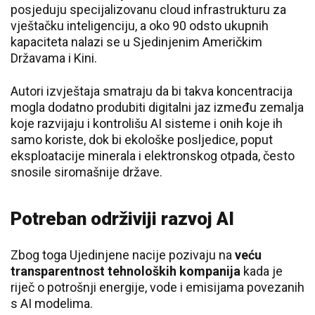
posjeduju specijalizovanu cloud infrastrukturu za
vještačku inteligenciju, a oko 90 odsto ukupnih
kapaciteta nalazi se u Sjedinjenim Američkim
Državama i Kini.
Autori izvještaja smatraju da bi takva koncentracija
mogla dodatno produbiti digitalni jaz između zemalja
koje razvijaju i kontrolišu AI sisteme i onih koje ih
samo koriste, dok bi ekološke posljedice, poput
eksploatacije minerala i elektronskog otpada, često
snosile siromašnije države.
Potreban održiviji razvoj AI
Zbog toga Ujedinjene nacije pozivaju na
veću
transparentnost tehnoloških kompanija
kada je
riječ o potrošnji energije, vode i emisijama povezanih
s AI modelima.