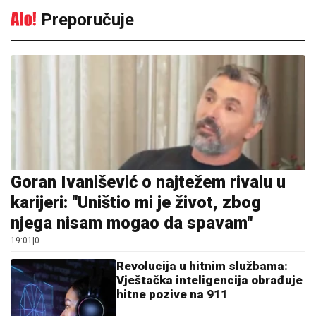
Preporučuje
Goran Ivanišević o najtežem rivalu u
karijeri: "Uništio mi je život, zbog
njega nisam mogao da spavam"
19:01
|
0
Revolucija u hitnim službama:
Vještačka inteligencija obrađuje
hitne pozive na 911