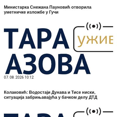
Министарка Снежана Пауновић отворила
уметничке изложбе у Гучи
07. 08. 2026 10:12
Колаковић: Водостаји Дунава и Тисе ниски,
ситуација забрињавајућа у бачком делу ДТД