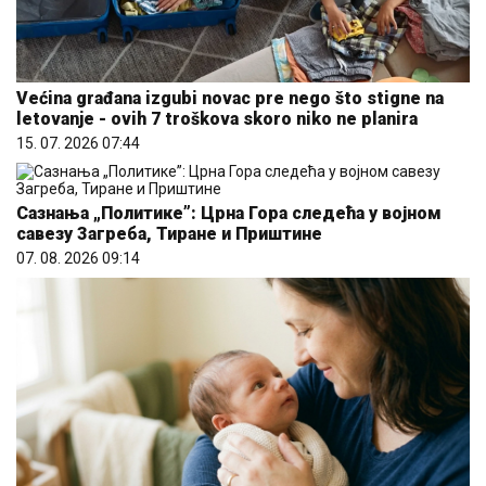
Većina građana izgubi novac pre nego što stigne na
letovanje - ovih 7 troškova skoro niko ne planira
15. 07. 2026 07:44
Сазнања „Политике”: Црна Гора следећа у војном
савезу Загреба, Тиране и Приштине
07. 08. 2026 09:14