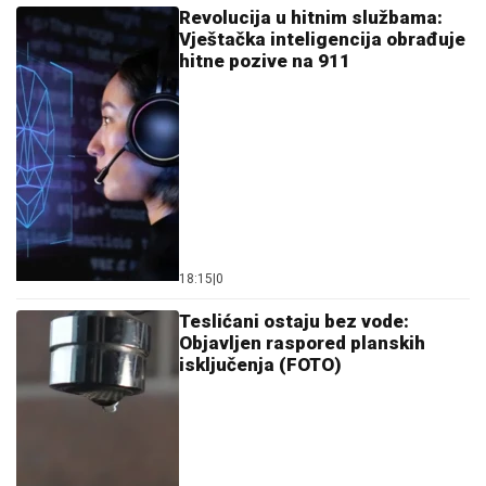
Revolucija u hitnim službama:
Vještačka inteligencija obrađuje
hitne pozive na 911
18:15
|
0
Teslićani ostaju bez vode:
Objavljen raspored planskih
isključenja (FOTO)