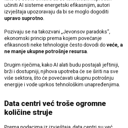
učiniti AI sisteme energetski efikasnijim, autori
izvještaja upozoravaju da bi se moglo dogoditi
upravo suprotno
.
Pozivaju se na takozvani „Jevonsov paradoks“,
ekonomski princip prema kojem povećanje
efikasnosti neke tehnologije često dovodi do
veće, a
ne manje ukupne potrošnje resursa
.
Drugim riječima, kako AI alati budu postajali jeftiniji,
brži i dostupniji, njihova upotreba će se širiti na sve
više sektora, što će povećavati ukupnu potrošnju
energije i vode uprkos tehnološkim unapređenjima.
Data centri već troše ogromne
količine struje
Prema podacima iz izvještaja, data centri su već