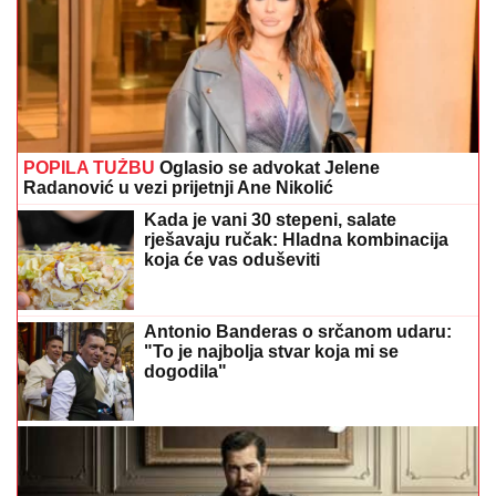
POPILA TUŽBU
Oglasio se advokat Jelene
Radanović u vezi prijetnji Ane Nikolić
Kada je vani 30 stepeni, salate
rješavaju ručak: Hladna kombinacija
koja će vas oduševiti
Antonio Banderas o srčanom udaru:
"To je najbolja stvar koja mi se
dogodila"