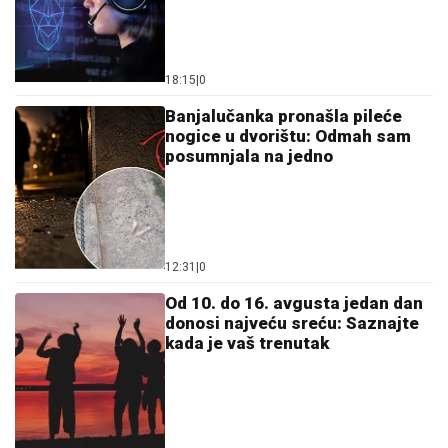
18:15
|
0
Banjalučanka pronašla pileće
nogice u dvorištu: Odmah sam
posumnjala na jedno
12:31
|
0
Od 10. do 16. avgusta jedan dan
donosi najveću sreću: Saznajte
kada je vaš trenutak