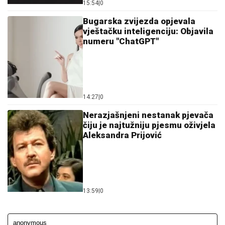
15:54
|
0
Bugarska zvijezda opjevala
vještačku inteligenciju: Objavila
numeru "ChatGPT"
14:27
|
0
Nerazjašnjeni nestanak pjevača
čiju je najtužniju pjesmu oživjela
Aleksandra Prijović
13:59
|
0