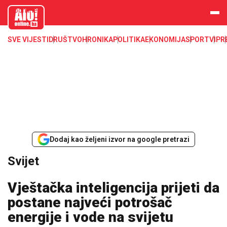
aloonline.b
a
SVE VIJESTI
DRUŠTVO
HRONIKA
POLITIKA
EKONOMIJA
SPORT
VIP
R
Dodaj kao željeni izvor na google pretrazi
Svijet
Vještačka inteligencija prijeti da
postane najveći potrošač
energije i vode na svijetu