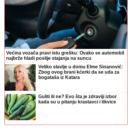
Većina vozača pravi istu grešku: Ovako se automobil
najbrže hladi poslije stajanja na suncu
Veliko slavlje u domu Elme Sinanović:
Zbog ovog brani kćerki da se uda za
bogataša iz Katara
Guliti ili ne? Evo šta je zdraviji izbor
kada su u pitanju krastavci i tikvice