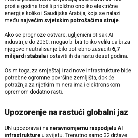
prošle godine trošili približno onoliko električne
energije koliko i Saudijska Arabija, koja se nalazi
među
najvećim svjetskim potrošačima struje
.
Ako se prognoze ostvare, ugljenični otisak AI
industrije do 2030. mogao bi biti toliko veliki da bi za
njegovo neutralisanje bilo potrebno zasaditi
6,7
milijardi stabala
i ostaviti ih da rastu deset godina.
Osim toga, za smještaj i rad nove infrastrukture biće
potrebne ogromne površine zemljišta, dok će
potražnja za rijetkim mineralima i elektronskom
opremom dodatno rasti.
Upozorenje na rastući globalni jaz
UN upozorava i na
neravnomjernu raspodjelu AI
infrastrukture
u svijetu. Trenutno samo 32 države