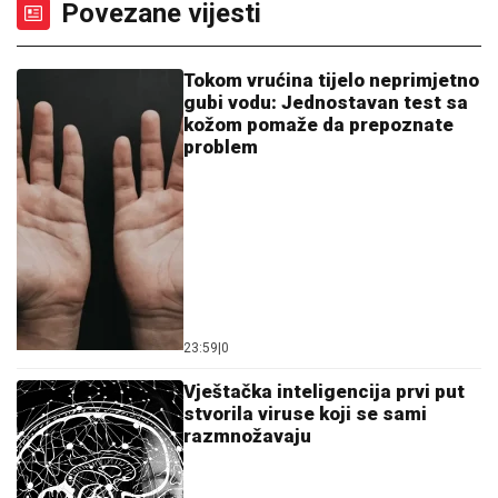
Povezane vijesti
Tokom vrućina tijelo neprimjetno
gubi vodu: Jednostavan test sa
kožom pomaže da prepoznate
problem
23:59
|
0
Vještačka inteligencija prvi put
stvorila viruse koji se sami
razmnožavaju