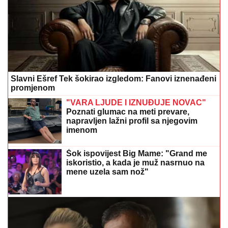
Slavni Ešref Tek šokirao izgledom: Fanovi iznenađeni
promjenom
"VARA LJUDE I IZNUĐUJE NOVAC"
Poznati glumac na meti prevare,
napravljen lažni profil sa njegovim
imenom
Šok ispovijest Big Mame: "Grand me
iskoristio, a kada je muž nasrnuo na
mene uzela sam nož"