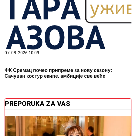
07. 08. 2026 10:09
ФК Сремац почео припреме за нову сезону:
Сачуван костур екипе, амбиције све веће
PREPORUKA ZA VAS