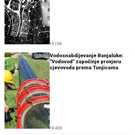
19:15
|
0
Vodosnabdijevanje Banjaluke:
"Vodovod" započinje provjeru
cjevovoda prema Tunjicama
18:42
|
0