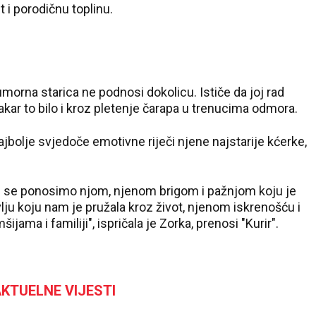
 i porodičnu toplinu.
morna starica ne podnosi dokolicu. Ističe da joj rad
akar to bilo i kroz pletenje čarapa u trenucima odmora.
najbolje svjedoče emotivne riječi njene najstarije kćerke,
 Mi se ponosimo njom, njenom brigom i pažnjom koju je
vlju koju nam je pružala kroz život, njenom iskrenošću i
a i familiji", ispričala je Zorka, prenosi "Kurir".
KTUELNE VIJESTI
22 °C