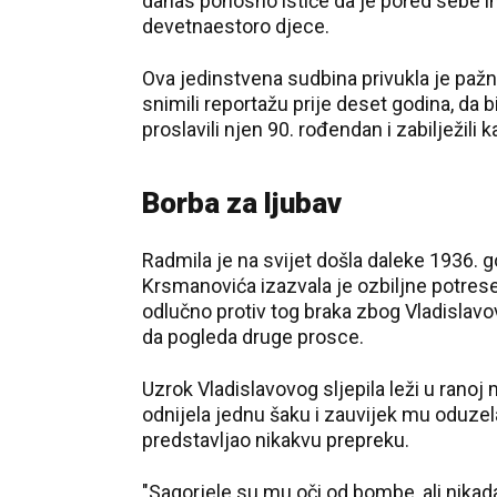
danas ponosno ističe da je pored sebe i
devetnaestoro djece.
Ova jedinstvena sudbina privukla je pažnj
snimili reportažu prije deset godina, da
proslavili njen 90. rođendan i zabilježili
Borba za ljubav
Radmila je na svijet došla daleke 1936. 
Krsmanovića izazvala je ozbiljne potrese
odlučno protiv tog braka zbog Vladislavovo
da pogleda druge prosce.
Uzrok Vladislavovog sljepila leži u rano
odnijela jednu šaku i zauvijek mu oduzel
predstavljao nikakvu prepreku.
"Sagorjele su mu oči od bombe, ali nika