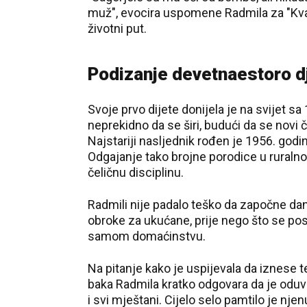
muž", evocira uspomene Radmila za "Kvad
životni put.
Podizanje devetnaestoro d
Svoje prvo dijete donijela je na svijet 
neprekidno da se širi, budući da se novi
Najstariji nasljednik rođen je 1956. godi
Odgajanje tako brojne porodice u ruralnoj
čeličnu disciplinu.
Radmili nije padalo teško da započne dan v
obroke za ukućane, prije nego što se po
samom domaćinstvu.
Na pitanje kako je uspijevala da iznese 
baka Radmila kratko odgovara da je oduvije
i svi mještani. Cijelo selo pamtilo je n