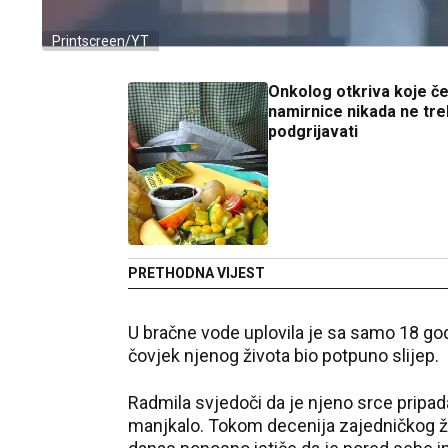
Printscreen/YT
Onkolog otkriva koje čet
namirnice nikada ne tr
podgrijavati
PRETHODNA VIJEST
U bračne vode uplovila je sa samo 18 godi
čovjek njenog života bio potpuno slijep.
Radmila svjedoči da je njeno srce pripada
manjkalo. Tokom decenija zajedničkog ži