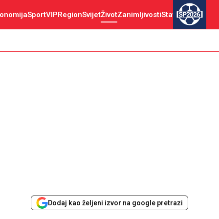
onomija
Sport
VIP
Region
Svijet
Život
Zanimljivosti
Stav
SP2026
Dodaj kao željeni izvor na google pretrazi