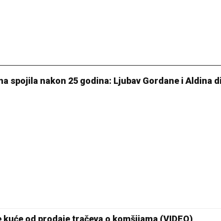
Pale
ina spojila nakon 25 godina: Ljubav Gordane i Aldina d
ije kuće od prodaje tračeva o komšijama (VIDEO)