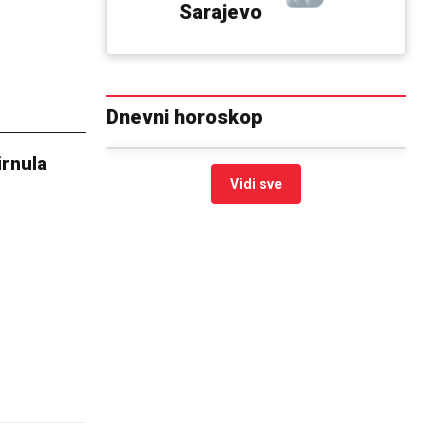
Sarajevo
Dnevni horoskop
irnula
Vidi sve