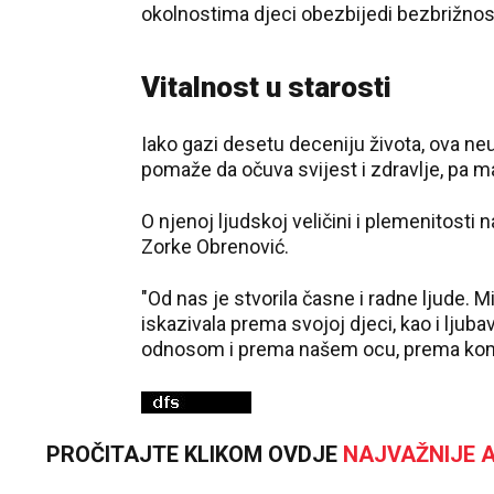
okolnostima djeci obezbijedi bezbrižnost
Vitalnost u starosti
Iako gazi desetu deceniju života, ova neu
pomaže da očuva svijest i zdravlje, pa m
O njenoj ljudskoj veličini i plemenitosti 
Zorke Obrenović.
"Od nas je stvorila časne i radne ljude.
iskazivala prema svojoj djeci, kao i ljuba
odnosom i prema našem ocu, prema komšijam
PROČITAJTE KLIKOM OVDJE
NAJVAŽNIJE A