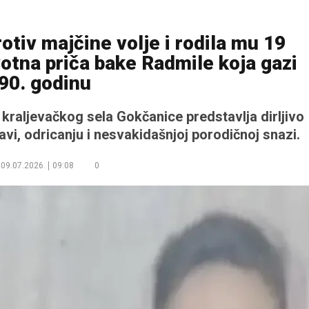
rotiv majčine volje i rodila mu 19
otna priča bake Radmile koja gazi
90. godinu
kraljevačkog sela Gokčanice predstavlja dirljivo
vi, odricanju i nesvakidašnjoj porodičnoj snazi.
09.07.2026.
09:08
0