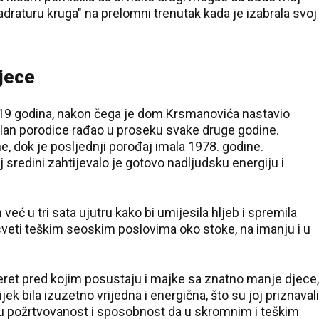
raturu kruga" na prelomni trenutak kada je izabrala svoj
jece
sa 19 godina, nakon čega je dom Krsmanovića nastavio
 član porodice rađao u proseku svake druge godine.
ne, dok je posljednji porođaj imala 1978. godine.
 sredini zahtijevalo je gotovo nadljudsku energiju i
eć u tri sata ujutru kako bi umijesila hljeb i spremila
sveti teškim seoskim poslovima oko stoke, na imanju i u
teret pred kojim posustaju i majke sa znatno manje djece,
k bila izuzetno vrijedna i energična, što su joj priznavali
jenu požrtvovanost i sposobnost da u skromnim i teškim