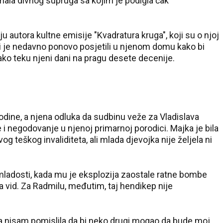
mala divnog supruga sa kojim je podigla čak
u autora kultne emisije "Kvadratura kruga", koji su o njoj
 bi je nedavno ponovo posjetili u njenom domu kako bi
 kako teku njeni dani na pragu desete decenije.
godine, a njena odluka da sudbinu veže za Vladislava
 i negodovanje u njenoj primarnoj porodici. Majka je bila
g teškog invaliditeta, ali mlada djevojka nije željela ni
j mladosti, kada mu je eksplozija zaostale ratne bombe
a vid. Za Radmilu, međutim, taj hendikep nije
da nisam pomislila da bi neko drugi mogao da bude moj