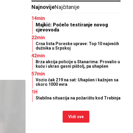
Najnovije
Najčitanije
14min
Majkić: Počelo testiranje novog
cjevovoda
22min
Crna lista Poreske uprave: Top 10 najvećih
dužnika u Srpskoj
42min
Brza akcija policije u Stanarima: Provalio u
kuću i ukrao gasni pištolj, pa uhapšen
57min
Vozio čak 219 na sat: Uhapšen i kažnjen sa
skoro 1000 evra
1H
Stabilna situacija na požarištu kod Trebinja
Vidi sve