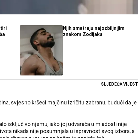
iri
Njih smatraju najozbiljnijim
eba
znakom Zodijaka
SLJEDEĆA VIJEST
na, svjesno kršeći majčinu izričitu zabranu, budući da je
lo isključivo njemu, iako joj udvarača u mladosti nije
vota nikada nije posumnjala u ispravnost svog izbora, a