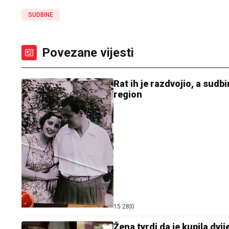
SUDBINE
Povezane vijesti
Rat ih je razdvojio, a sudb
region
15:28
|
0
Žena tvrdi da je kupila dv