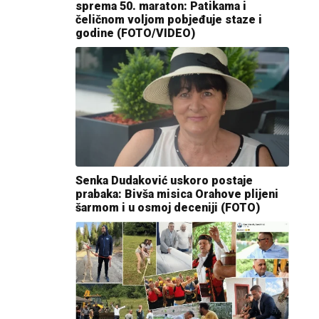
sprema 50. maraton: Patikama i
čeličnom voljom pobjeđuje staze i
godine (FOTO/VIDEO)
Senka Dudaković uskoro postaje
prabaka: Bivša misica Orahove plijeni
šarmom i u osmoj deceniji (FOTO)