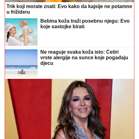
Ne reaguje svaka koža isto: Četiri
vrste alergije na sunce koje pogađaju
djecu
(FOTO) OVO TIJELO IMA 61 GODINU
Lijepa Lizi šetala
plićakom u mini kupaćem, fanovi ne vjeruju kako
izgleda
Više nema zabušavanja: Pobijedite
najčešće izlike za vježbanje!