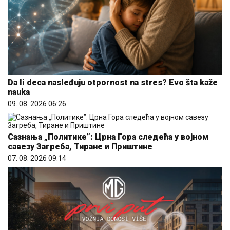
Da li deca nasleđuju otpornost na stres? Evo šta kaže
nauka
09. 08. 2026 06:26
Сазнања „Политике”: Црна Гора следећа у војном
савезу Загреба, Тиране и Приштине
07. 08. 2026 09:14
Hibrid broj 1 koji osvaja Evropu, sada po specijalnoj