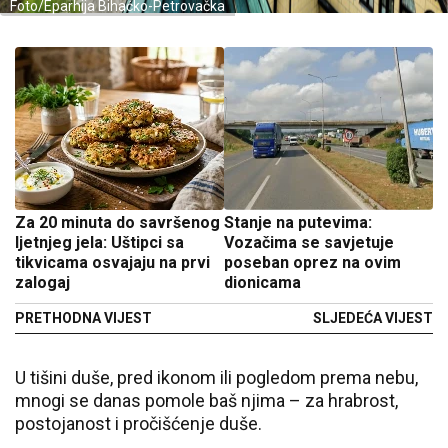
Foto/Eparhija Bihaćko-Petrovačka
Za 20 minuta do savršenog
Stanje na putevima:
ljetnjeg jela: Uštipci sa
Vozačima se savjetuje
tikvicama osvajaju na prvi
poseban oprez na ovim
zalogaj
dionicama
PRETHODNA VIJEST
SLJEDEĆA VIJEST
U tišini duše, pred ikonom ili pogledom prema nebu,
mnogi se danas pomole baš njima – za hrabrost,
postojanost i pročišćenje duše.