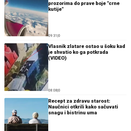
Vlasnik zlatare ostao u šoku kad
je shvatio ko ga potkrada
(VIDEO)
08:08
|
0
Recept za zdravu starost:
Naučnici otkrili kako sačuvati
snagu i bistrinu uma
08:00
|
0
Zašto je Tina Ivanović ostavila
četvorogodišnjeg sina: Mještani
otkrili nepoznate detalje o
pjevačici