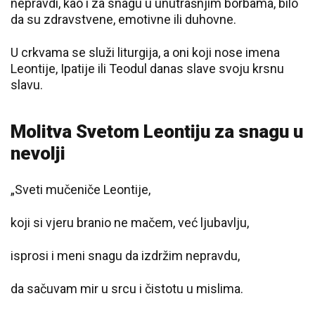
nepravdi, kao i za snagu u unutrašnjim borbama, bilo
da su zdravstvene, emotivne ili duhovne.
U crkvama se služi liturgija, a oni koji nose imena
Leontije, Ipatije ili Teodul danas slave svoju krsnu
slavu.
Molitva Svetom Leontiju za snagu u
nevolji
„Sveti mučeniče Leontije,
koji si vjeru branio ne mačem, već ljubavlju,
isprosi i meni snagu da izdržim nepravdu,
da sačuvam mir u srcu i čistotu u mislima.