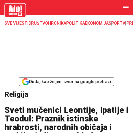
aloonline.b
a
SVE VIJESTI
DRUŠTVO
HRONIKA
POLITIKA
EKONOMIJA
SPORT
VIP
R
Dodaj kao željeni izvor na google pretrazi
Religija
Sveti mučenici Leontije, Ipatije i
Teodul: Praznik istinske
hrabrosti, narodnih običaja i