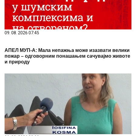
АПЕЛ МУП-А: Мала непажња може изазвати велики
пожар – одговорним понашањем сачувајмо животе
и природу
09. 08. 2026 08:00
У Парку Буковичке бање у току Симпозијум "Свет
керамике"