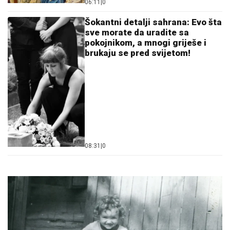
06:11
|
0
Šokantni detalji sahrana: Evo šta
sve morate da uradite sa
pokojnikom, a mnogi griješe i
brukaju se pred svijetom!
08:31
|
0