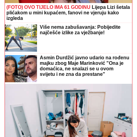
Asmin Durdžić javno udario na rođenu
majku zbog Maje Marinković "Ona je
domaćica, ne snalazi se u ovom
svijetu i ne zna da prestane"
Raščišćavanje doma: Dobro razmislite prije nego što
ovih 11 stvari bacite u smeće
"Maja sve plaća" Asmin progovorio o
Marinkovićevoj, pa otkrio u kakvim su
sada odnosima