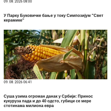
09. 08. 2026 06:41
Суша узима огроман данак у Србији: Принос
кукуруза пада и до 40 одсто, губици се мере
стотинама милиона евра
08. 08. 2026 13:46
Велики пожар код Књажевца и даље није
локализован: Ватрогасци непрекидно на терену