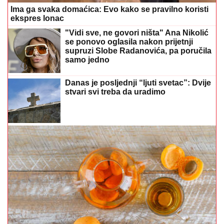
Danas je posljednji “ljuti svetac”: Dvije
stvari svi treba da uradimo
Trik koji morate znati: Evo kako da kajsije ne potamne
u frižideru
Bebina koža traži posebnu njegu: Evo
koje sastojke birati