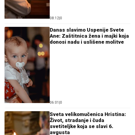
08:12
|
0
Danas slavimo Uspenije Svete
Ane: Zaštitnica žena i majki koja
donosi nadu i uslišene molitve
06:01
|
0
Sveta velikomučenica Hristina:
Život, stradanje i čuda
svetiteljke koja se slavi 6.
avgusta