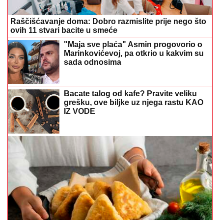
Bacate talog od kafe? Pravite veliku
grešku, ove biljke uz njega rastu KAO
IZ VODE
UŠTIPCI BEZ KVASCA GOTOVI ZA 10 MINUTA
Hrskavi spolja, mekani iznutra, a jedan trik ih čini
nevjerovatno vazdušastim
Zašto je kretanje najbolji prijatelj limfe?
Stručnjaci otkrivaju navike koje čuvaju
zdravlje