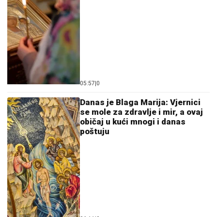
05:57
|
0
Danas je Blaga Marija: Vjernici
se mole za zdravlje i mir, a ovaj
običaj u kući mnogi i danas
poštuju