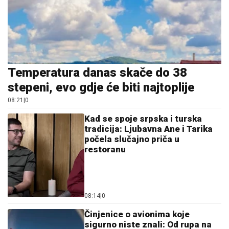
stepeni, evo gdje će biti najtoplije
08:21
|
0
Kad se spoje srpska i turska
tradicija: Ljubavna Ane i Tarika
počela slučajno priča u
restoranu
08:14
|
0
Činjenice o avionima koje
sigurno niste znali: Od rupa na
prozorima do prave boje "crne
kutije"
09:31
|
0