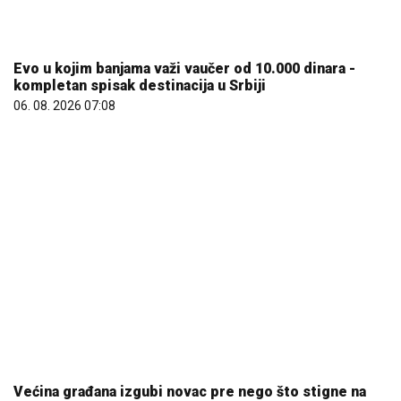
Evo u kojim banjama važi vaučer od 10.000 dinara -
kompletan spisak destinacija u Srbiji
06. 08. 2026 07:08
Većina građana izgubi novac pre nego što stigne na
letovanje - ovih 7 troškova skoro niko ne planira
15. 07. 2026 07:44