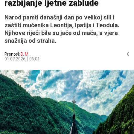
razbijanje ljetne zablude
Narod pamti današnji dan po velikoj sili i
zaštiti mučenika Leontija, Ipatija i Teodula.
Njihove riječi bile su jače od mača, a vjera
snažnija od straha.
Prenosi:
D. M.
0
01.07.2026.
06:01