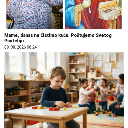
09. 08. 2026 06:24
Dete sa autizmom polivali vodom i mazali mu lak na
usta: Potresno iskustvo žene iz vrtića za Mame
08. 08. 2026 16:10