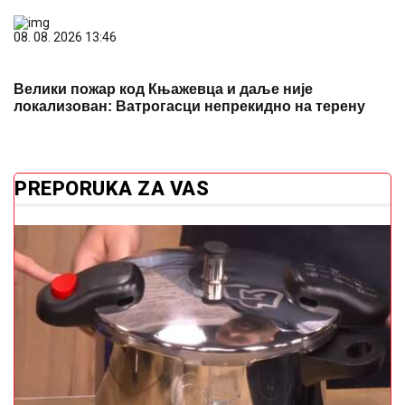
PREPORUKA ZA VAS
Ima ga svaka domaćica: Evo kako se pravilno koristi
ekspres lonac
"Vidi sve, ne govori ništa" Ana Nikolić
se ponovo oglasila nakon prijetnji
supruzi Slobe Radanovića, pa poručila
samo jedno