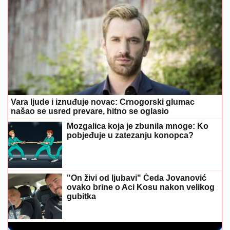
"On živi od ljubavi" Čeda Jovanović
ovako brine o Aci Kosu nakon velikog
gubitka
UZ NJIH JE SVE LAKŠE
Horoskopski znakovi koji
nikada ne odaju tajne
Ne odustajte od treninga zbog
vrućina: Evo kako sigurno ostati
aktivan