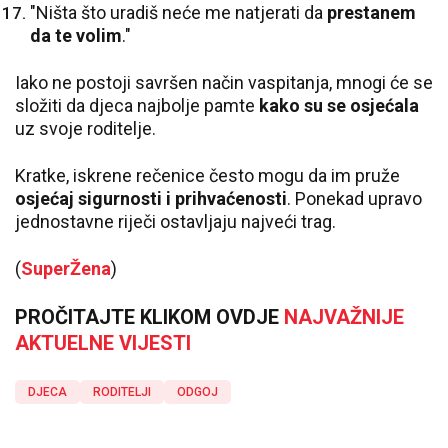
"Ništa što uradiš neće me natjerati da
prestanem
da te volim
."
Iako ne postoji savršen način vaspitanja, mnogi će se
složiti da djeca najbolje pamte
kako su se osjećala
uz svoje roditelje.
Kratke, iskrene rečenice često mogu da im pruže
osjećaj sigurnosti i prihvaćenosti
. Ponekad upravo
jednostavne riječi ostavljaju najveći trag.
(
SuperŽena
)
PROČITAJTE KLIKOM OVDJE
NAJVAŽNIJE
AKTUELNE VIJESTI
DJECA
RODITELJI
ODGOJ