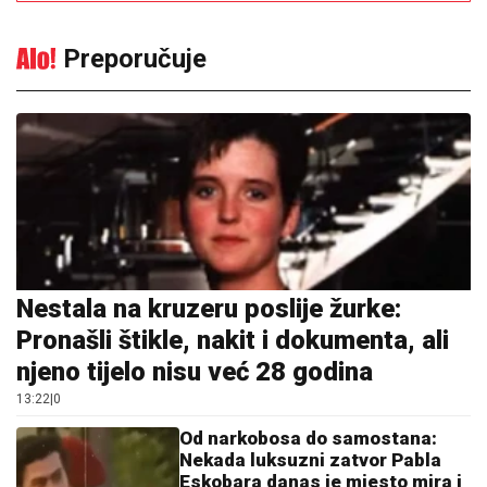
Pronašli štikle, nakit i dokumenta, ali
njeno tijelo nisu već 28 godina
13:22
|
0
Od narkobosa do samostana:
Nekada luksuzni zatvor Pabla
Eskobara danas je mjesto mira i
molitve
13:46
|
0
Baksuzni pokloni koje ne treba
nositi na slavu ili vjenčanje