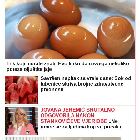
JOVANA JEREMIĆ BRUTALNO
ODGOVORILA NAKON
STANKOVIĆEVE VJERIDBE
„Ne
umire se za ljudima koji su pucali u
tebe“
Kako izgleda život s bipolarnim poremećajem u
pedesetim
(FOTO) OVO TIJELO IMA 61 GODINU
Lijepa Lizi šetala plićakom u mini