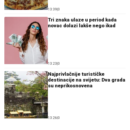
su neprikosnovena
13:26
|
0
Ostavi komentar