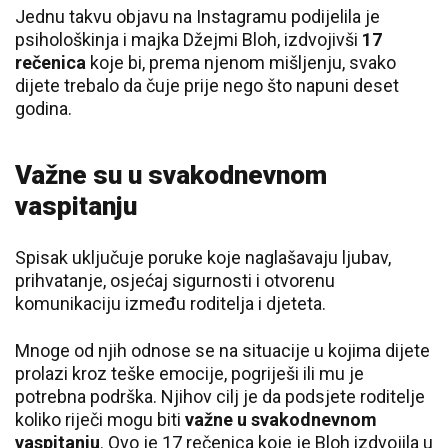
Jednu takvu objavu na Instagramu podijelila je
psihološkinja i majka Džejmi Bloh, izdvojivši
17
rečenica
koje bi, prema njenom mišljenju, svako
dijete trebalo da čuje prije nego što napuni deset
godina.
Važne su u svakodnevnom
vaspitanju
Spisak uključuje poruke koje naglašavaju ljubav,
prihvatanje, osjećaj sigurnosti i otvorenu
komunikaciju između roditelja i djeteta.
Mnoge od njih odnose se na situacije u kojima dijete
prolazi kroz teške emocije, pogriješi ili mu je
potrebna podrška. Njihov cilj je da podsjete roditelje
koliko riječi mogu biti
važne u svakodnevnom
vaspitanju
. Ovo je 17 rečenica koje je Bloh izdvojila u