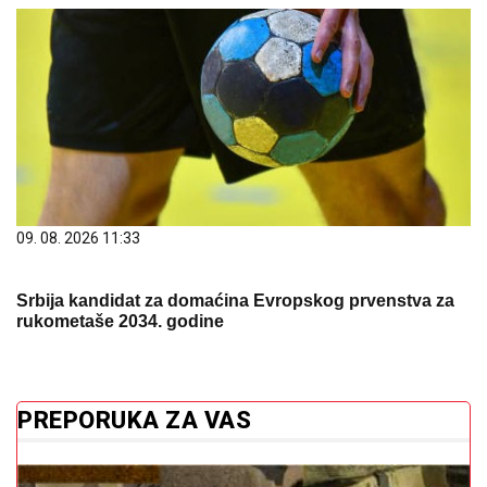
rukometaše 2034. godine
PREPORUKA ZA VAS
Fotografija izazvala reakcije: "Skoro svaka druga
kuća ima ovo pored ulaznih vrata, čemu služi?"
Ovo su ključni nutrijenti za jače
zglobove i očuvanje hrskavice:
Uvrstite ih u ishranu