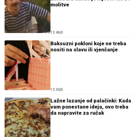
13:30
|
0
Lažne lazanje od palačinki: Kada
vam ponestane ideja, ovo treba
da napravite za ručak
13:39
|
0
Tri znaka ulaze u period kada
novac dolazi lakše nego ikad
13:23
|
0
Najprivlačnije turističke
destinacije na svijetu: Dva grada