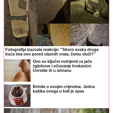
Brinite o svojim crijevima: Jedna
kašika ovoga u kafi je spas
Vara ljude i iznuđuje novac: Crnogorski glumac
našao se usred prevare, hitno se oglasio
Mozgalica koja je zbunila mnoge: Ko
pobjeđuje u zatezanju konopca?