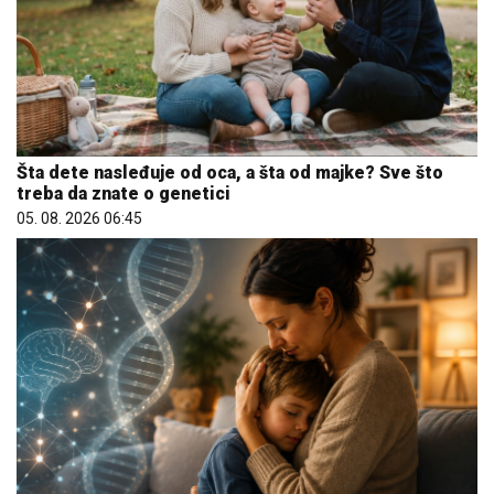
Šta dete nasleđuje od oca, a šta od majke? Sve što
treba da znate o genetici
05. 08. 2026 06:45
Da li deca nasleđuju otpornost na stres? Evo šta kaže
nauka
09. 08. 2026 06:26