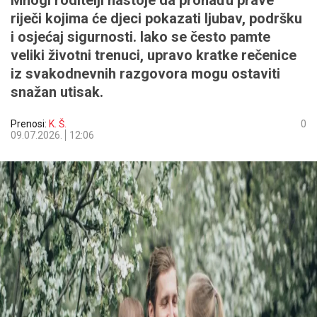
Mnogi roditelji nastoje da pronađu prave
riječi kojima će djeci pokazati ljubav, podršku
i osjećaj sigurnosti. Iako se često pamte
veliki životni trenuci, upravo kratke rečenice
iz svakodnevnih razgovora mogu ostaviti
snažan utisak.
Prenosi:
K. Š.
0
09.07.2026.
12:06