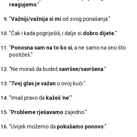
reagujemo
."
"
Važniji/važnija si mi
od svog ponašanja."
"Čak i kada pogriješiš, i dalje si
dobro dijete
."
"
Ponosna sam na to ko si
, a ne samo na ono što
postižeš."
"Ne moraš da budeš
savršen/savršena
."
"
Tvoj glas je važan
u ovoj kući."
"Imaš pravo da
kažeš 'ne'
."
"
Probleme rješavamo
zajedno."
"Uvijek možemo da
pokušamo ponovo
."