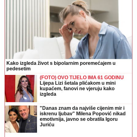
kupaćem, fanovi ne vjeruju kako
izgleda
"Danas znam da najviše cijenim mir i
iskrenu ljubav" Milena Popović nikad
emotivnija, javno se obratila Igoru
Juriću
Preporučuje
Nestala na kruzeru poslije žurke: