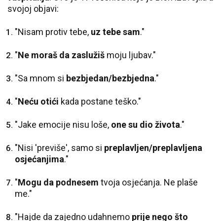
svojoj objavi:
"Nisam protiv tebe,
uz tebe sam
."
"
Ne moraš da zaslužiš
moju ljubav."
"Sa mnom si
bezbjedan/bezbjedna
."
"
Neću otići
kada postane teško."
"Jake emocije nisu loše,
one su dio života
."
"Nisi 'previše', samo si
preplavljen/preplavljena
osjećanjima
."
"
Mogu da podnesem
tvoja osjećanja. Ne plaše
me."
"Hajde da zajedno udahnemo
prije nego što