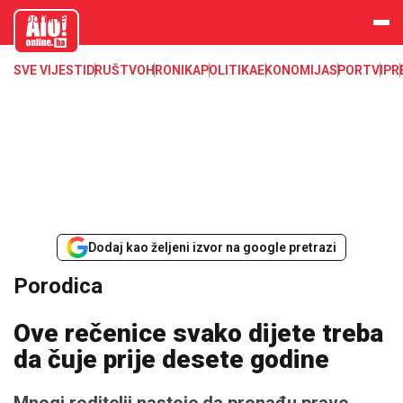
aloonline.b
a
SVE VIJESTI
DRUŠTVO
HRONIKA
POLITIKA
EKONOMIJA
SPORT
VIP
R
Dodaj kao željeni izvor na google pretrazi
Porodica
Ove rečenice svako dijete treba
da čuje prije desete godine