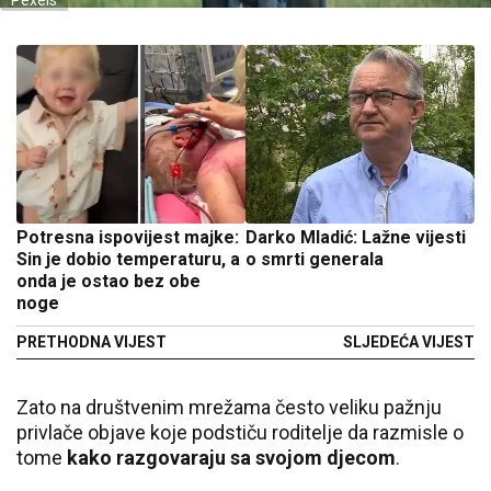
Pexels
Potresna ispovijest majke:
Darko Mladić: Lažne vijesti
Sin je dobio temperaturu, a
o smrti generala
onda je ostao bez obe
noge
PRETHODNA VIJEST
SLJEDEĆA VIJEST
Zato na društvenim mrežama često veliku pažnju
privlače objave koje podstiču roditelje da razmisle o
tome
kako razgovaraju sa svojom djecom
.