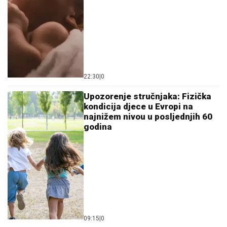
22:30
|
0
Upozorenje stručnjaka: Fizička
kondicija djece u Evropi na
najnižem nivou u posljednjih 60
godina
09:15
|
0