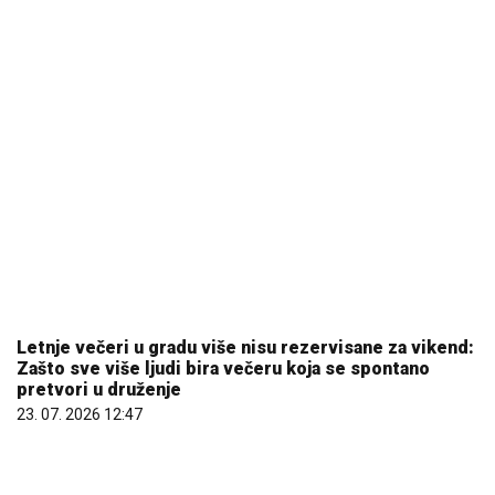
Letnje večeri u gradu više nisu rezervisane za vikend:
Zašto sve više ljudi bira večeru koja se spontano
pretvori u druženje
23. 07. 2026 12:47
Marija (3) se igrala u dvorištu i samo je nestala: Posle
42 godine otac je pronašao, zanemeo je kada je saznao
gde je bila