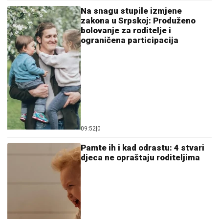
Na snagu stupile izmjene
zakona u Srpskoj: Produženo
bolovanje za roditelje i
ograničena participacija
09:52
|
0
Pamte ih i kad odrastu: 4 stvari
djeca ne opraštaju roditeljima