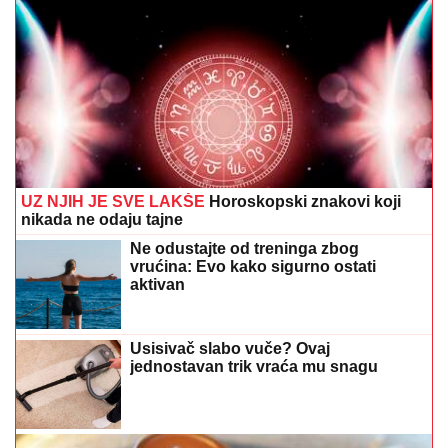
Usisivač slabo vuče? Ovaj
jednostavan trik vraća mu snagu
Trik koji morate znati: Evo kako da u svega nekoliko
poteza oljuštite jaje
Savršen napitak za vrele dane: Sok od
lubenice skriva brojne zdravstvene
prednosti