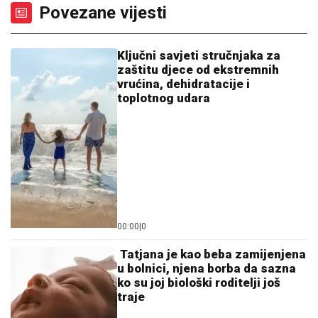
Povezane vijesti
Ključni savjeti stručnjaka za
zaštitu djece od ekstremnih
vrućina, dehidratacije i
toplotnog udara
00:00
|
0
Tatjana je kao beba zamijenjena
u bolnici, njena borba da sazna
ko su joj biološki roditelji još
traje