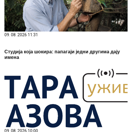
09. 08. 2026 10:00
Спајање 3 велика града: Гради се ауто-пут
"Војвођанско П", од Београда до Зрењанина
стизаћемо за 35 минута, ево детаљне трасе и како
напредују радови ФОТО