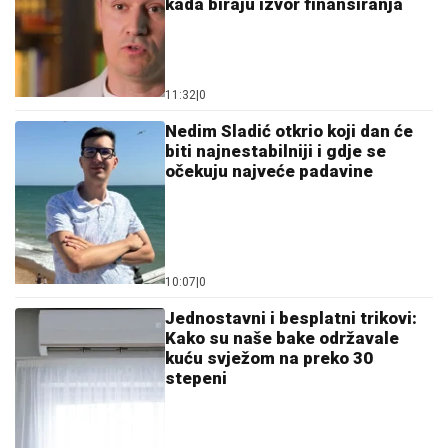
kada biraju izvor finansiranja
11:32
|
0
Nedim Sladić otkrio koji dan će
biti najnestabilniji i gdje se
očekuju najveće padavine
10:07
|
0
Jednostavni i besplatni trikovi:
Kako su naše bake održavale
kuću svježom na preko 30
stepeni