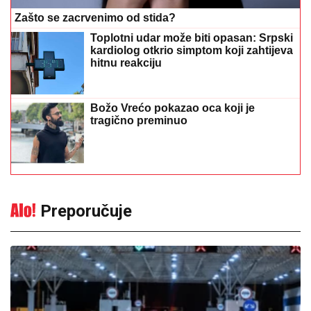
Zašto se zacrvenimo od stida?
Toplotni udar može biti opasan: Srpski
kardiolog otkrio simptom koji zahtijeva
hitnu reakciju
Božo Vrećo pokazao oca koji je
tragično preminuo
Preporučuje