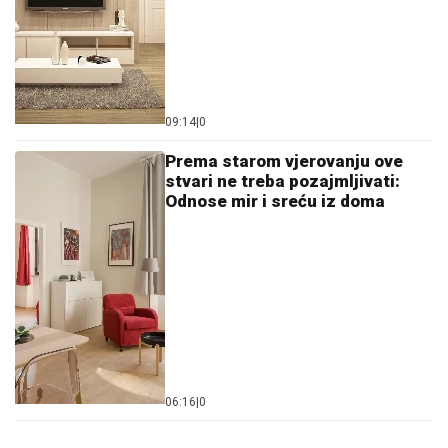
09:14
|
0
Prema starom vjerovanju ove
stvari ne treba pozajmljivati:
Odnose mir i sreću iz doma
06:16
|
0