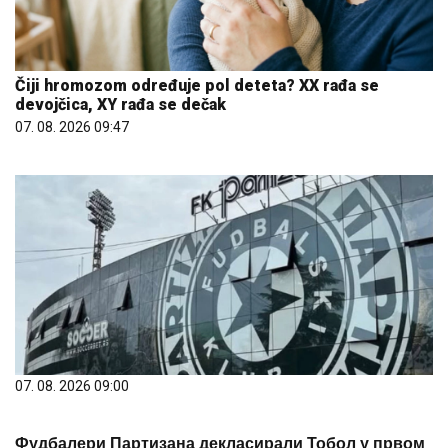
Čiji hromozom određuje pol deteta? XX rađa se
devojčica, XY rađa se dečak
07. 08. 2026 09:47
07. 08. 2026 09:00
Фудбалери Партизана декласирали Тобол у првом