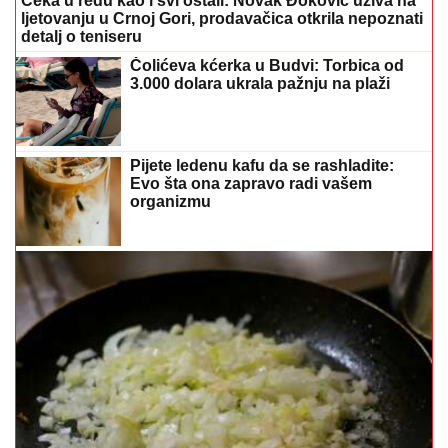
Čeka u redu kao i svi ostali: Novak Đoković uživa na
ljetovanju u Crnoj Gori, prodavačica otkrila nepoznati
detalj o teniseru
Čolićeva kćerka u Budvi: Torbica od
3.000 dolara ukrala pažnju na plaži
Pijete ledenu kafu da se rashladite:
Evo šta ona zapravo radi vašem
organizmu