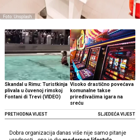
Foto: Unsplash
Skandal u Rimu: Turistkinja
Visoko drastično povećava
plivala u čuvenoj rimskoj
komunalne takse
Fontani di Trevi (VIDEO)
priređivačima igara na
sreću
PRETHODNA VIJEST
SLJEDEĆA VIJEST
Dobra organizacija danas više nije samo pitanje
urednosti - ona je dio
modernog lifestyle