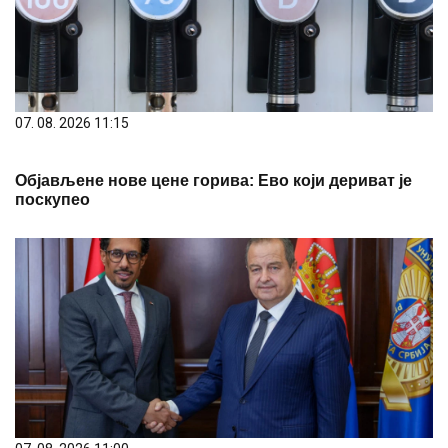
07. 08. 2026 11:15
Објављене нове цене горива: Ево који дериват је
поскупео