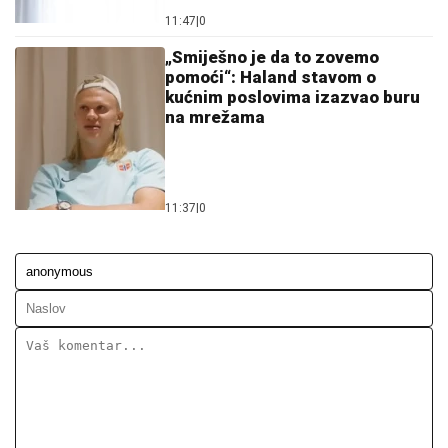
11:47
|
0
„Smiješno je da to zovemo
pomoći“: Haland stavom o
kućnim poslovima izazvao buru
na mrežama
11:37
|
0