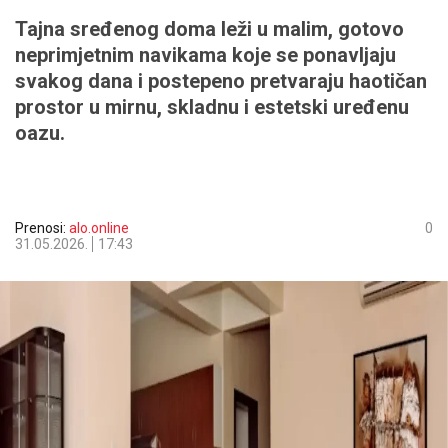
Tajna sređenog doma leži u malim, gotovo
neprimjetnim navikama koje se ponavljaju
svakog dana i postepeno pretvaraju haotičan
prostor u mirnu, skladnu i estetski uređenu
oazu.
Prenosi:
alo.online
0
31.05.2026.
17:43