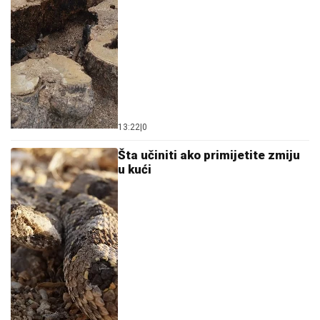
13:22
|
0
Šta učiniti ako primijetite zmiju
u kući