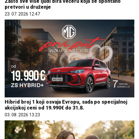
Zašto sve više ljudi bira večeru koja se spontano
pretvori u druženje
23. 07. 2026 12:47
Hibrid broj 1 koji osvaja Evropu, sada po specijalnoj
akcijskoj ceni od 19.990€ do 31.8.
03. 08. 2026 13:23