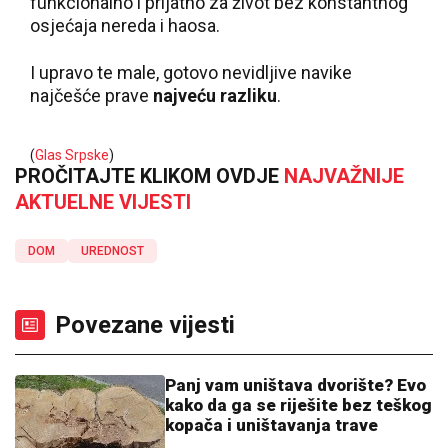
funkcionalno i prijatno za život bez konstantnog
osjećaja nereda i haosa.
I upravo te male, gotovo nevidljive navike
najčešće prave
najveću razliku
.
(
Glas Srpske
)
PROČITAJTE KLIKOM OVDJE
NAJVAŽNIJE
AKTUELNE VIJESTI
DOM
UREDNOST
Povezane vijesti
Panj vam uništava dvorište? Evo
kako da ga se riješite bez teškog
kopača i uništavanja trave