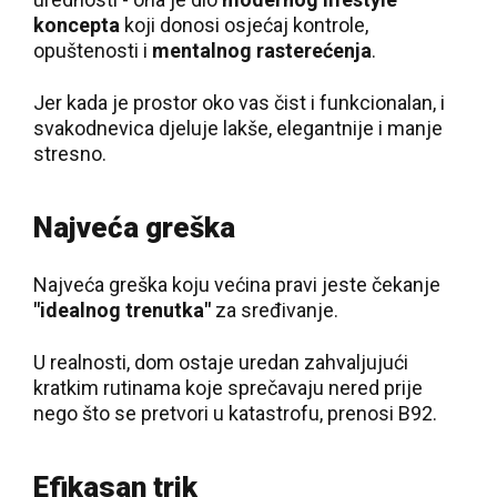
koncepta
koji donosi osjećaj kontrole,
opuštenosti i
mentalnog rasterećenja
.
Jer kada je prostor oko vas čist i funkcionalan, i
svakodnevica djeluje lakše, elegantnije i manje
stresno.
Najveća greška
Najveća greška koju većina pravi jeste čekanje
"idealnog trenutka"
za sređivanje.
U realnosti, dom ostaje uredan zahvaljujući
kratkim rutinama koje sprečavaju nered prije
nego što se pretvori u katastrofu, prenosi B92.
Efikasan trik