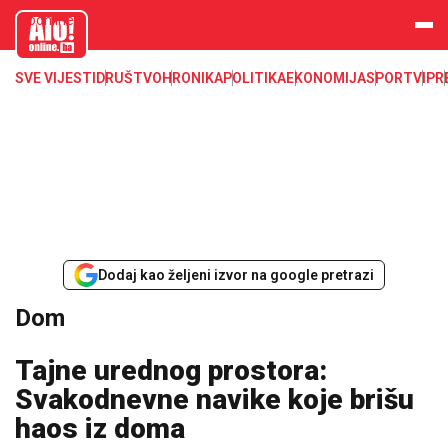
aloonline.b
a
SVE VIJESTI
DRUŠTVO
HRONIKA
POLITIKA
EKONOMIJA
SPORT
VIP
R
Dodaj kao željeni izvor na google pretrazi
Dom
Tajne urednog prostora:
Svakodnevne navike koje brišu
haos iz doma