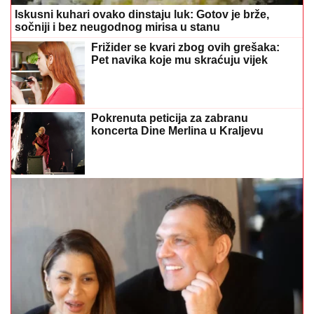
Iskusni kuhari ovako dinstaju luk: Gotov je brže,
sočniji i bez neugodnog mirisa u stanu
Frižider se kvari zbog ovih grešaka:
Pet navika koje mu skraćuju vijek
Pokrenuta peticija za zabranu
koncerta Dine Merlina u Kraljevu