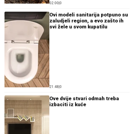
02:00
|
0
Ovi modeli sanitarija potpuno su
zaludjeli region, a evo zašto ih
svi žele u svom kupatilu
21:48
|
0
Ove dvije stvari odmah treba
izbaciti iz kuće