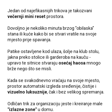
Jedan od najefikasnijih trikova je takozvani
večernji mini reset
prostora.
Dovoljno je nekoliko minuta brzog "obilaska"
stana ili kuće kako bi se stvari vratile na svoje
mjesto prije spavanja.
Patike ostavljene kod ulaza, šolje na klub stolu,
jakna preko stolice ili garderoba na kauču -
upravo te sitnice stvaraju
osećaj haosa
mnogo
brže nego što se misli.
Kada se svakodnevno vraćaju na svoje mjesto,
prostor automatski izgleda sređenije, čistije i
vizuelno luksuznije
, čak i bez velikog spremanja.
Odličan trik za organizaciju jeste i kreiranje male
"izlazne zone"
u domu.