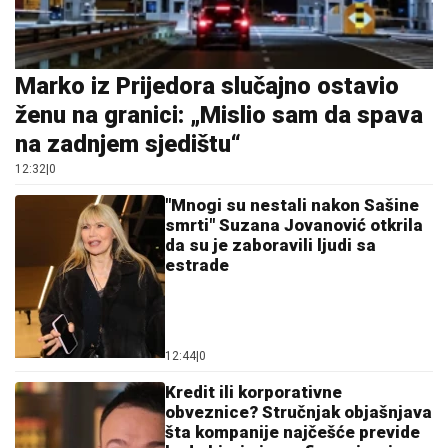
Marko iz Prijedora slučajno ostavio
ženu na granici: „Mislio sam da spava
na zadnjem sjedištu“
12:32
|
0
"Mnogi su nestali nakon Sašine
smrti" Suzana Jovanović otkrila
da su je zaboravili ljudi sa
estrade
12:44
|
0
Kredit ili korporativne
obveznice? Stručnjak objašnjava
šta kompanije najčešće previde