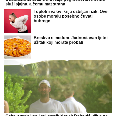
služi sjajna, a čemu mat strana
Toplotni valovi kriju ozbiljan rizik: Ove
osobe moraju posebno čuvati
bubrege
Breskve s medom: Jednostavan ljetni
užitak koji morate probati