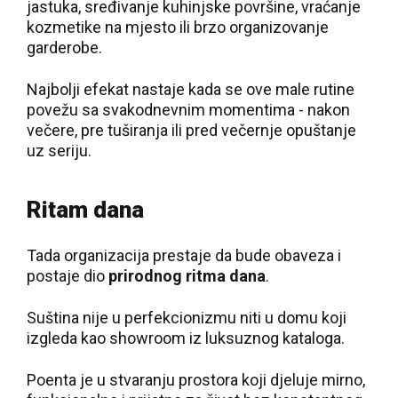
jastuka, sređivanje kuhinjske površine, vraćanje
kozmetike na mjesto ili brzo organizovanje
garderobe.
Najbolji efekat nastaje kada se ove male rutine
povežu sa svakodnevnim momentima - nakon
večere, pre tuširanja ili pred večernje opuštanje
uz seriju.
Ritam dana
Tada organizacija prestaje da bude obaveza i
postaje dio
prirodnog ritma dana
.
Suština nije u perfekcionizmu niti u domu koji
izgleda kao showroom iz luksuznog kataloga.
Poenta je u stvaranju prostora koji djeluje mirno,