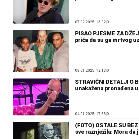
07.02.2025. 15:32
|
0
PISAO PJESME ZA DŽEJA
priča da su ga mrtvog uz
08.01.2025. 12:13
|
0
STRAVIČNI DETALJI O B
unakažena pronađena u 
04.01.2025. 17:58
|
0
(FOTO) OSTALE SU BEZ P
sve raznježila: Mora da je