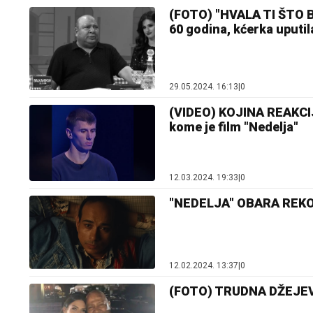
(FOTO) "HVALA TI ŠTO 
60 godina, kćerka uputi
29.05.2024. 16:13
|
0
(VIDEO) KOJINA REAKCIJ
kome je film "Nedelja"
12.03.2024. 19:33
|
0
"NEDELJA" OBARA REKOR
12.02.2024. 13:37
|
0
(FOTO) TRUDNA DŽEJEVA 