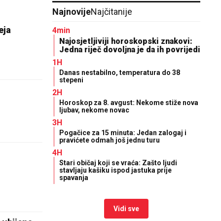
Najnovije
Najčitanije
eja
4min
Najosjetljiviji horoskopski znakovi:
Jedna riječ dovoljna je da ih povrijedi
1H
Danas nestabilno, temperatura do 38
stepeni
2H
Horoskop za 8. avgust: Nekome stiže nova
ljubav, nekome novac
3H
Pogačice za 15 minuta: Jedan zalogaj i
pravićete odmah još jednu turu
4H
Stari običaj koji se vraća: Zašto ljudi
stavljaju kašiku ispod jastuka prije
spavanja
Vidi sve