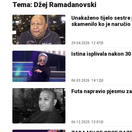
Tema: Džej Ramadanovski
Unakaženo tijelo sestre 
skamenilo ko je naručio
29.04.2026. 12:47
|
0
Istina isplivala nakon 3
06.03.2026. 14:12
|
0
Futa napravio pjesmu za
06.12.2025. 13:01
|
0