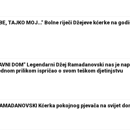
, TAJKO MOJ..." Bolne riječi Džejeve kćerke na godi
I DOM" Legendarni Džej Ramadanovski nas je nap
jednom prilikom ispričao o svom teškom djetinjstvu
MADANOVSKI Kćerka pokojnog pjevača na svijet don