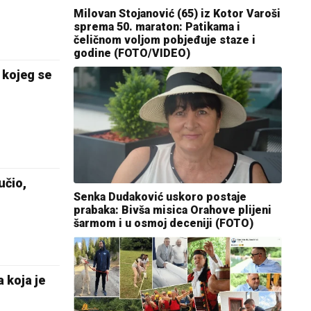
Milovan Stojanović (65) iz Kotor Varoši
sprema 50. maraton: Patikama i
čeličnom voljom pobjeđuje staze i
godine (FOTO/VIDEO)
kojeg se
čio,
Senka Dudaković uskoro postaje
prabaka: Bivša misica Orahove plijeni
šarmom i u osmoj deceniji (FOTO)
 koja je