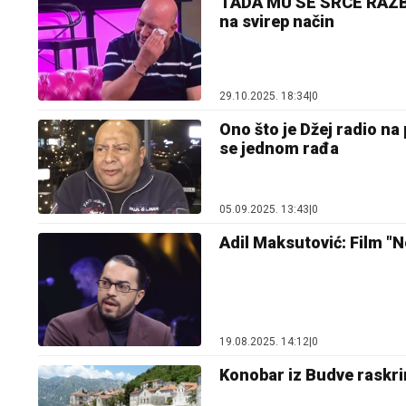
TADA MU SE SRCE RAZBO
na svirep način
29.10.2025. 18:34
|
0
Ono što je Džej radio na 
se jednom rađa
05.09.2025. 13:43
|
0
Adil Maksutović: Film 
19.08.2025. 14:12
|
0
Konobar iz Budve raskrin