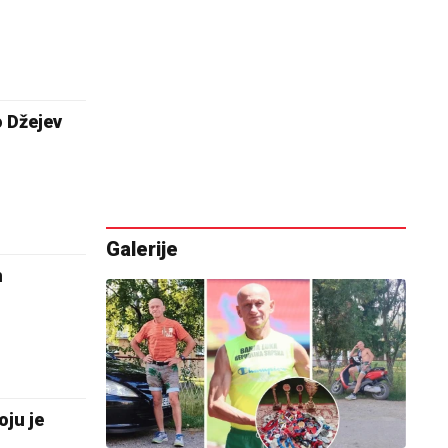
 Džejev
Galerije
m
ju je