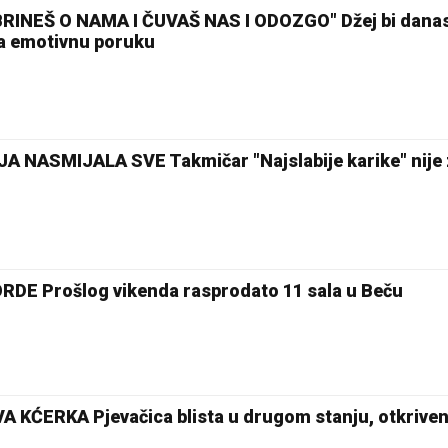
BRINEŠ O NAMA I ČUVAŠ NAS I ODOZGO" Džej bi dana
la emotivnu poruku
A NASMIJALA SVE Takmičar "Najslabije karike" nije
DE Prošlog vikenda rasprodato 11 sala u Beču
KĆERKA Pjevačica blista u drugom stanju, otkriven 