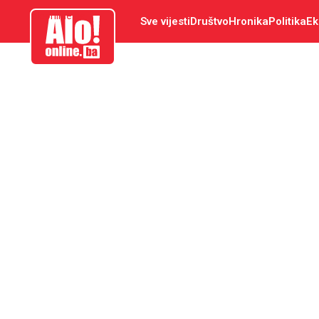
aloonline.ba
Sve vijesti
Društvo
Hronika
Politika
Ek