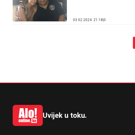
03.02.2024. 21:18
|
0
Uvijek u toku.