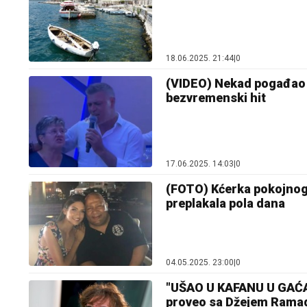
18.06.2025. 21:44
|
0
(VIDEO) Nekad pogađao m
bezvremenski hit
17.06.2025. 14:03
|
0
(FOTO) Kćerka pokojnog 
preplakala pola dana
04.05.2025. 23:00
|
0
"UŠAO U KAFANU U GAĆAM
proveo sa Džejem Rama