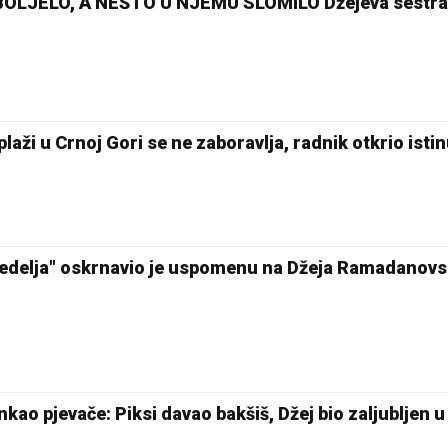
LJELO, A NEŠTO U NJEMU SLOMILO Džejeva sestra 
plaži u Crnoj Gori se ne zaboravlja, radnik otkrio isti
"Nedelja" oskrnavio je uspomenu na Džeja Ramadanov
kao pjevače: Piksi davao bakšiš, Džej bio zaljubljen u