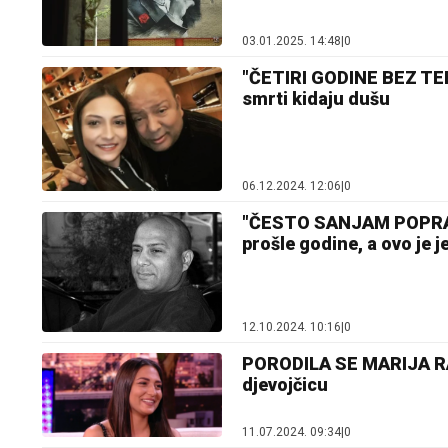
03.01.2025. 14:48
|
0
"ČETIRI GODINE BEZ TEBE
smrti kidaju dušu
06.12.2024. 12:06
|
0
"ČESTO SANJAM POPRAVN
prošle godine, a ovo je 
12.10.2024. 10:16
|
0
PORODILA SE MARIJA RA
djevojčicu
11.07.2024. 09:34
|
0