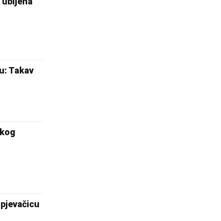
ubijena
nu: Takav
skog
 pjevačicu