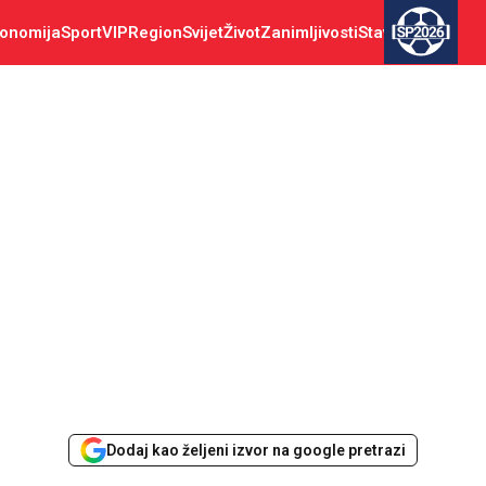
onomija
Sport
VIP
Region
Svijet
Život
Zanimljivosti
Stav
SP2026
Dodaj kao željeni izvor na google pretrazi