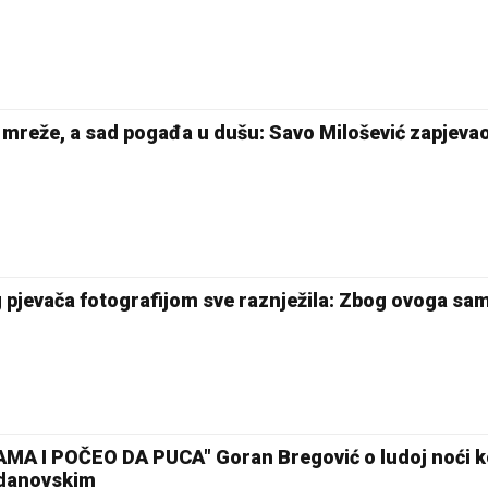
reže, a sad pogađa u dušu: Savo Milošević zapjevao
pjevača fotografijom sve raznježila: Zbog ovoga sa
A I POČEO DA PUCA" Goran Bregović o ludoj noći ko
danovskim