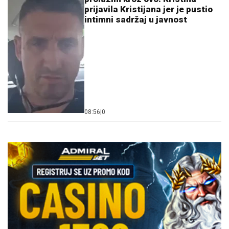
prijavila Kristijana jer je pustio
intimni sadržaj u javnost
08:56
|
0