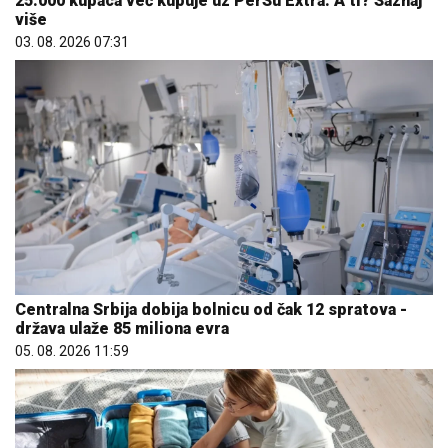
25.000 kupaca već kupuje uz PerSu Extra. A ti? Saznaj
više
03. 08. 2026 07:31
Centralna Srbija dobija bolnicu od čak 12 spratova -
država ulaže 85 miliona evra
05. 08. 2026 11:59