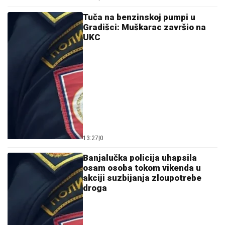
Tuča na benzinskoj pumpi u
Gradišci: Muškarac završio na
UKC
13:27
|
0
Banjalučka policija uhapsila
osam osoba tokom vikenda u
akciji suzbijanja zloupotrebe
droga