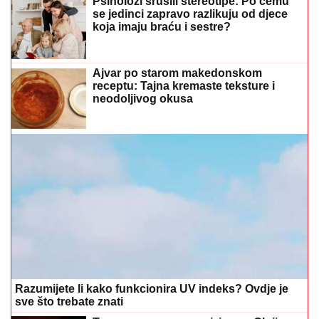
Psiholozi srušili stereotipe: Po čemu
se jedinci zapravo razlikuju od djece
koja imaju braću i sestre?
Ajvar po starom makedonskom
receptu: Tajna kremaste teksture i
neodoljivog okusa
Razumijete li kako funkcionira UV indeks? Ovdje je
sve što trebate znati