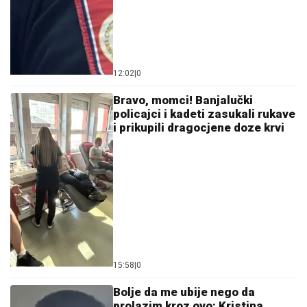
12:02
|
0
Bravo, momci! Banjalučki
policajci i kadeti zasukali rukave
i prikupili dragocjene doze krvi
15:58
|
0
Bolje da me ubije nego da
prolazim kroz ovo: Kristina