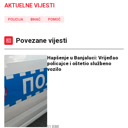
AKTUELNE VIJESTI
POLICIJA
BIHAĆ
POMOĆ
Povezane vijesti
Hapšenje u Banjaluci: Vrijeđao
policajce i oštetio službeno
vozilo
11:03
|
0