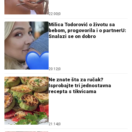
22:00
|
0
Milica Todorović o životu sa
bebom, progovorila i o partnerU:
Snalazi se on dobro
20:12
|
0
Ne znate šta za ručak?
Isprobajte tri jednostavna
recepta s tikvicama
21:14
|
0