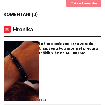
Ostavi komentar
KOMENTARI (0)
Hronika
Lažno obećavao brzu zaradu:
Uhapšen zbog internet prevara
teških više od 40.000 KM
18:24
|
0