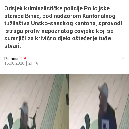
Odsjek kriminalističke policije Policijske
stanice Bihać, pod nadzorom Kantonalnog
tužilaštva Unsko-sanskog kantona, sprovodi
istragu protiv nepoznatog čovjeka koji se
sumnjiči za krivično djelo oštećenje tuđe
stvari.
Prenosi:
T. B.
0
16.06.2026.
21:16