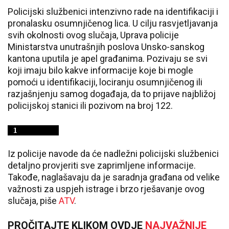
Policijski službenici intenzivno rade na identifikaciji i
pronalasku osumnjičenog lica. U cilju rasvjetljavanja
svih okolnosti ovog slučaja, Uprava policije
Ministarstva unutrašnjih poslova Unsko-sanskog
kantona uputila je apel građanima. Pozivaju se svi
koji imaju bilo kakve informacije koje bi mogle
pomoći u identifikaciji, lociranju osumnjičenog ili
razjašnjenju samog događaja, da to prijave najbližoj
policijskoj stanici ili pozivom na broj 122.
Iz policije navode da će nadležni policijski službenici
detaljno provjeriti sve zaprimljene informacije.
Takođe, naglašavaju da je saradnja građana od velike
važnosti za uspjeh istrage i brzo rješavanje ovog
slučaja, piše
ATV
.
PROČITAJTE KLIKOM OVDJE
NAJVAŽNIJE