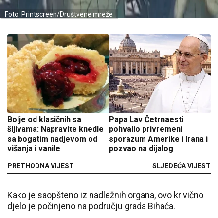
Foto: Printscreen/Društvene mreže
Bolje od klasičnih sa
Papa Lav Četrnaesti
šljivama: Napravite knedle
pohvalio privremeni
sa bogatim nadjevom od
sporazum Amerike i Irana i
višanja i vanile
pozvao na dijalog
PRETHODNA VIJEST
SLJEDEĆA VIJEST
Kako je saopšteno iz nadležnih organa, ovo krivično
djelo je počinjeno na području grada Bihaća.