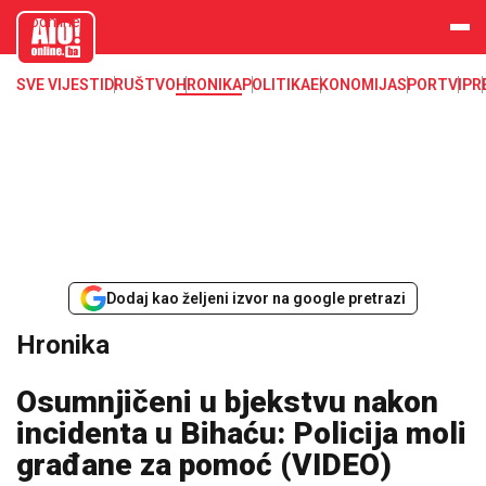
aloonline.b
a
SVE VIJESTI
DRUŠTVO
HRONIKA
POLITIKA
EKONOMIJA
SPORT
VIP
R
Dodaj kao željeni izvor na google pretrazi
Hronika
Osumnjičeni u bjekstvu nakon
incidenta u Bihaću: Policija moli
građane za pomoć (VIDEO)