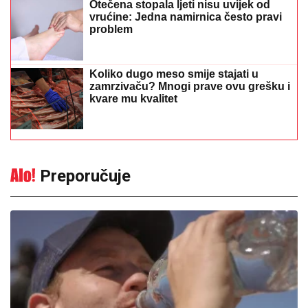
Otečena stopala ljeti nisu uvijek od
vrućine: Jedna namirnica često pravi
problem
Koliko dugo meso smije stajati u
zamrzivaču? Mnogi prave ovu grešku i
kvare mu kvalitet
Preporučuje