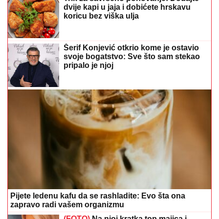
dvije kapi u jaja i dobićete hrskavu
koricu bez viška ulja
Šerif Konjević otkrio kome je ostavio
svoje bogatstvo: Sve što sam stekao
pripalo je njoj
Pijete ledenu kafu da se rashladite: Evo šta ona
zapravo radi vašem organizmu
(FOTO)
Na njoj kratka top majica i