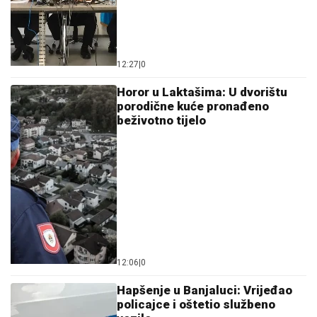
12:27
|
0
Horor u Laktašima: U dvorištu
porodične kuće pronađeno
beživotno tijelo
12:06
|
0
Hapšenje u Banjaluci: Vrijeđao
policajce i oštetio službeno