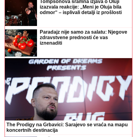
Tompsonova sramna izjava o Oluji
izazvala reakcije: „Meni je Oluja bila
odmor“ – isplivali detalji iz prošlosti
Paradajz nije samo za salatu: Njegove
zdravstvene prednosti će vas
iznenaditi
The Prodigy na Grbavici: Sarajevo se vraća na mapu
koncertnih destinacija