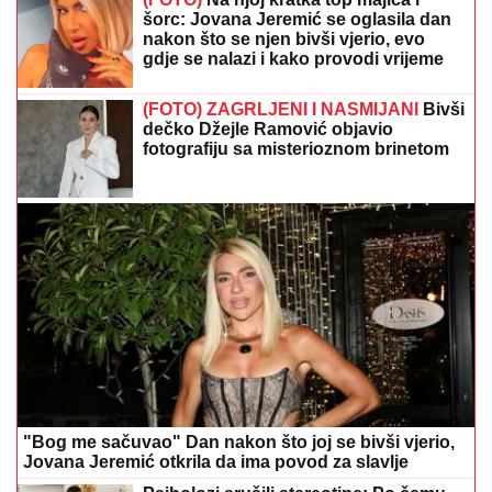
šorc: Jovana Jeremić se oglasila dan
nakon što se njen bivši vjerio, evo
gdje se nalazi i kako provodi vrijeme
(FOTO) ZAGRLJENI I NASMIJANI
Bivši
dečko Džejle Ramović objavio
fotografiju sa misterioznom brinetom
"Bog me sačuvao" Dan nakon što joj se bivši vjerio,
Jovana Jeremić otkrila da ima povod za slavlje