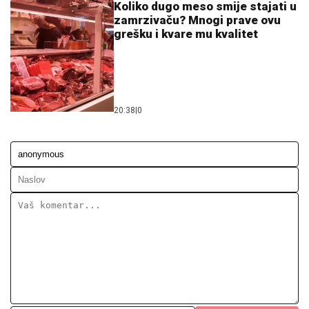
Koliko dugo meso smije stajati u
zamrzivaču? Mnogi prave ovu
grešku i kvare mu kvalitet
20:38
|
0