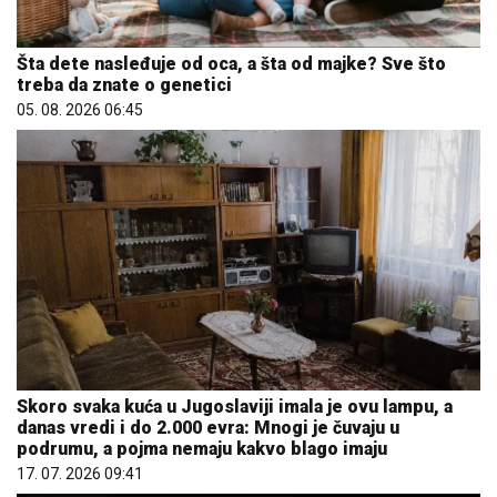
Šta dete nasleđuje od oca, a šta od majke? Sve što
treba da znate o genetici
05. 08. 2026 06:45
Skoro svaka kuća u Jugoslaviji imala je ovu lampu, a
danas vredi i do 2.000 evra: Mnogi je čuvaju u
podrumu, a pojma nemaju kakvo blago imaju
17. 07. 2026 09:41