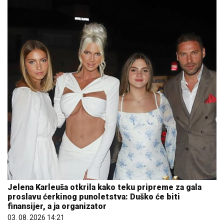
Jelena Karleuša otkrila kako teku pripreme za gala
proslavu ćerkinog punoletstva: Duško će biti
finansijer, a ja organizator
03. 08. 2026 14:21