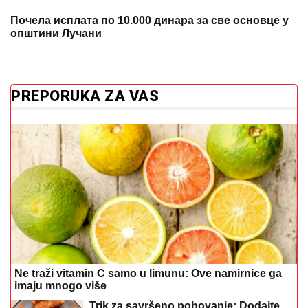
Почела исплата по 10.000 динара за све основце у
општини Лучани
PREPORUKA ZA VAS
Ne traži vitamin C samo u limunu: Ove namirnice ga
imaju mnogo više
Trik za savršeno pohovanje: Dodajte