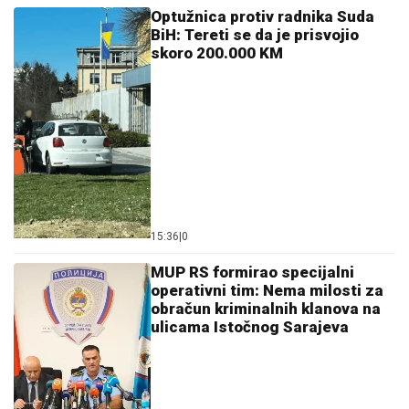
Optužnica protiv radnika Suda
BiH: Tereti se da je prisvojio
skoro 200.000 KM
15:36
|
0
MUP RS formirao specijalni
operativni tim: Nema milosti za
obračun kriminalnih klanova na
ulicama Istočnog Sarajeva