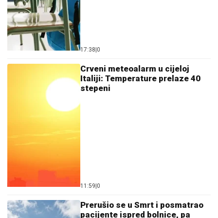
17:38
|
0
Crveni meteoalarm u cijeloj
Italiji: Temperature prelaze 40
stepeni
11:59
|
0
Prerušio se u Smrt i posmatrao
pacijente ispred bolnice, pa