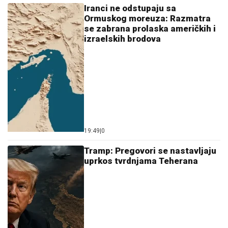
Iranci ne odstupaju sa
Ormuskog moreuza: Razmatra
se zabrana prolaska američkih i
izraelskih brodova
19:49
|
0
Tramp: Pregovori se nastavljaju
uprkos tvrdnjama Teherana