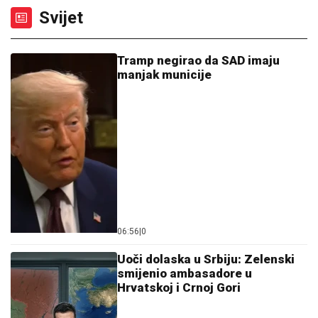
Svijet
Tramp negirao da SAD imaju
manjak municije
06:56
|
0
Uoči dolaska u Srbiju: Zelenski
smijenio ambasadore u
Hrvatskoj i Crnoj Gori