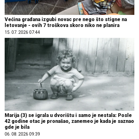
Većina građana izgubi novac pre nego što stigne na
letovanje - ovih 7 troškova skoro niko ne planira
15. 07. 2026 07:44
Marija (3) se igrala u dvorištu i samo je nestala: Posle
42 godine otac je pronašao, zanemeo je kada je saznao
gde je bila
06. 08. 2026 09:39