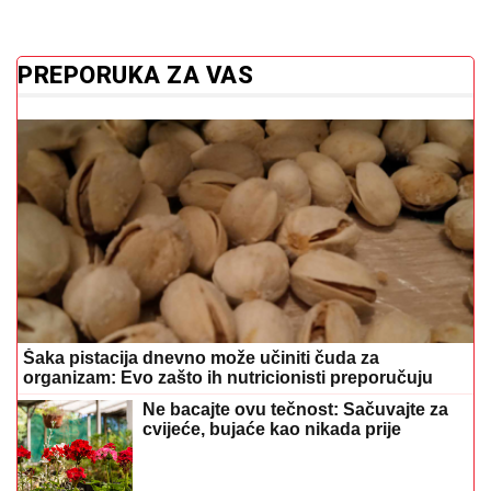
PREPORUKA ZA VAS
Šaka pistacija dnevno može učiniti čuda za
organizam: Evo zašto ih nutricionisti preporučuju
Ne bacajte ovu tečnost: Sačuvajte za
cvijeće, bujaće kao nikada prije