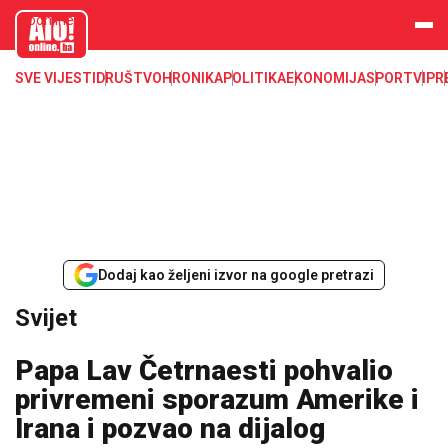
aloonline.b
a
SVE VIJESTI
DRUŠTVO
HRONIKA
POLITIKA
EKONOMIJA
SPORT
VIP
R
Dodaj kao željeni izvor na google pretrazi
Svijet
Papa Lav Četrnaesti pohvalio
privremeni sporazum Amerike i
Irana i pozvao na dijalog