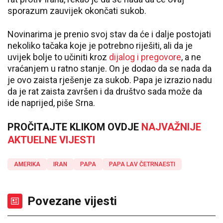
sporazum zauvijek okončati sukob.
Novinarima je prenio svoj stav da će i dalje postojati
nekoliko tačaka koje je potrebno riješiti, ali da je
uvijek bolje to učiniti kroz
dijalog i pregovore
, a ne
vraćanjem u ratno stanje. On je dodao da se nada da
je ovo zaista rješenje za sukob. Papa je izrazio nadu
da je rat zaista završen i da društvo sada može da
ide naprijed, piše Srna.
PROČITAJTE KLIKOM OVDJE
NAJVAŽNIJE
AKTUELNE VIJESTI
AMERIKA
IRAN
PAPA
PAPA LAV ČETRNAESTI
Povezane vijesti