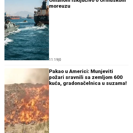
Omanom isključivo o Ormuskom
moreuzu
11:19
|
0
Pakao u Americi: Munjeviti
požari sravnili sa zemljom 600
kuća, gradonačelnica u suzama!