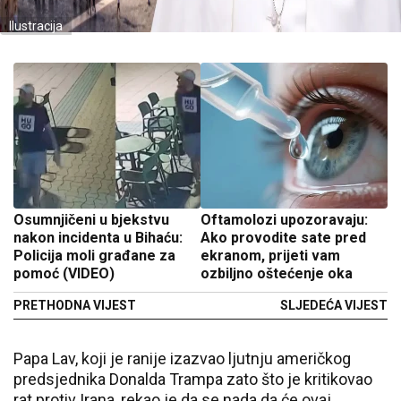
Ilustracija
Osumnjičeni u bjekstvu
Oftamolozi upozoravaju:
nakon incidenta u Bihaću:
Ako provodite sate pred
Policija moli građane za
ekranom, prijeti vam
pomoć (VIDEO)
ozbiljno oštećenje oka
PRETHODNA VIJEST
SLJEDEĆA VIJEST
Papa Lav, koji je ranije izazvao ljutnju američkog
predsjednika Donalda Trampa zato što je kritikovao
rat protiv Irana, rekao je da se nada da će ovaj