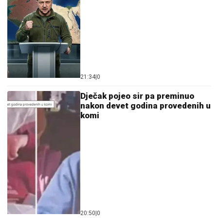
21:34
|
0
Dječak pojeo sir pa preminuo
nakon devet godina provedenih u
komi
20:50
|
0