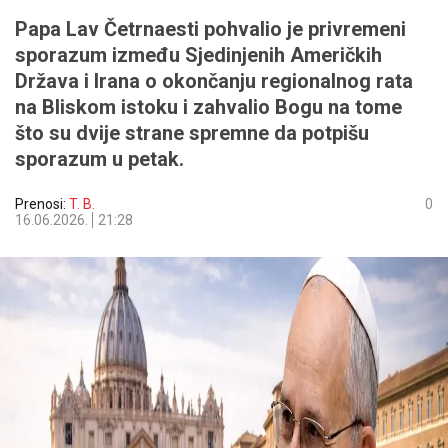
Papa Lav Četrnaesti pohvalio je privremeni
sporazum između Sjedinjenih Američkih
Država i Irana o okončanju regionalnog rata
na Bliskom istoku i zahvalio Bogu na tome
što su dvije strane spremne da potpišu
sporazum u petak.
Prenosi:
T. B.
0
16.06.2026.
21:28