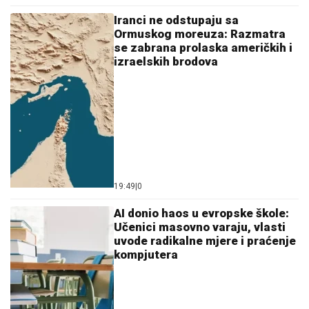
Iranci ne odstupaju sa
Ormuskog moreuza: Razmatra
se zabrana prolaska američkih i
izraelskih brodova
19:49
|
0
AI donio haos u evropske škole:
Učenici masovno varaju, vlasti
uvode radikalne mjere i praćenje
kompjutera