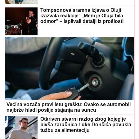
Tompsonova sramna izjava o Oluji
izazvala reakcije: „Meni je Oluja bila
odmor“ – isplivali detalji iz prošlosti
Većina vozača pravi istu grešku: Ovako se automobil
najbrže hladi poslije stajanja na suncu
Otkriven stvarni razlog zbog kojeg je
bivša zaručnica Luke Dončića povukla
tužbu za alimentaciju