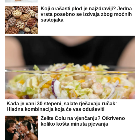
Koji orašasti plod je najzdraviji? Jedna
vrsta posebno se izdvaja zbog moćnih
sastojaka
Kada je vani 30 stepeni, salate rješavaju ručak:
Hladna kombinacija koja će vas oduševiti
Želite Čolu na vjenčanju? Otkriveno
koliko košta minuta pjevanja