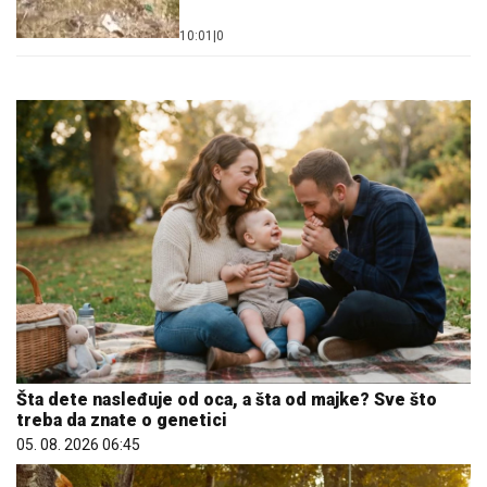
10:01
|
0
Šta dete nasleđuje od oca, a šta od majke? Sve što
treba da znate o genetici
05. 08. 2026 06:45