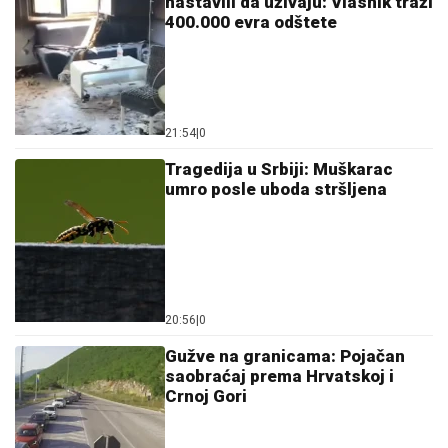
nastavili da uživaju: Vlasnik traži
400.000 evra odštete
21:54
|
0
Tragedija u Srbiji: Muškarac
umro posle uboda stršljena
20:56
|
0
Gužve na granicama: Pojačan
saobraćaj prema Hrvatskoj i
Crnoj Gori