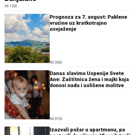
06:12
|
0
Prognoza za 7. avgust: Paklene
vrućine uz kratkotrajno
osvježenje
05:30
|
0
Danas slavimo Uspenije Svete
Ane: Zaštitnica žena i majki koja
donosi nadu i uslišene molitve
06:01
|
0
Izazvali požar u apartmanu, pa