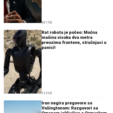
20:17
|
0
Rat robota je počeo: Moćna
mašina visoka dva metra
preuzima frontove, stručnjaci u
panici!
12:21
|
0
Iran negira pregovore sa
Vašingtonom: Razgovori sa