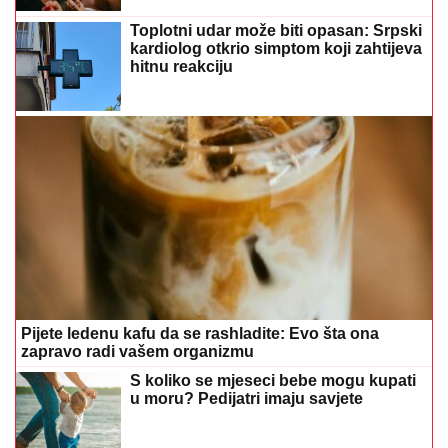
Toplotni udar može biti opasan: Srpski
kardiolog otkrio simptom koji zahtijeva
hitnu reakciju
Pijete ledenu kafu da se rashladite: Evo šta ona
zapravo radi vašem organizmu
S koliko se mjeseci bebe mogu kupati
u moru? Pedijatri imaju savjete