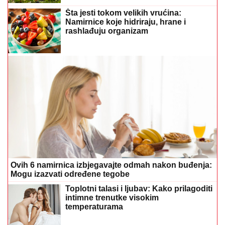
Šta jesti tokom velikih vrućina:
Namirnice koje hidriraju, hrane i
rashlađuju organizam
Ovih 6 namirnica izbjegavajte odmah nakon buđenja:
Mogu izazvati određene tegobe
Toplotni talasi i ljubav: Kako prilagoditi
intimne trenutke visokim
temperaturama