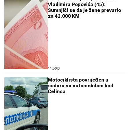
Vladimira Popovića (45):
Sumnjiči se da je žene prevario
za 42.000 KM
11:50
|
0
Motociklista povrijeđen u
sudaru sa automobilom kod
Čelinca