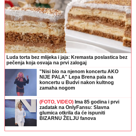
Luda torta bez mlijeka i jaja: Kremasta poslastica bez
pečenja koja osvaja na prvi zalogaj
"Nisi bio na njenom koncertu AKO
NIJE PALA" Lepa Brena pala na
koncertu u Budvi nakon kultnog
zamaha nogom
(FOTO, VIDEO)
Ima 85 godina i prvi
zadatak na OnlyFansu: Slavna
glumica otkrila da će ispuniti
BIZARNU ŽELJU fanova