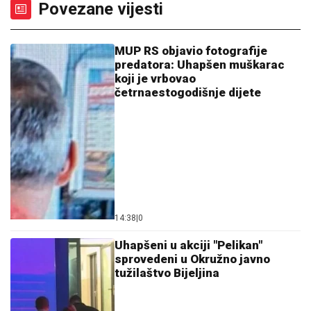
Povezane vijesti
MUP RS objavio fotografije
predatora: Uhapšen muškarac
koji je vrbovao
četrnaestogodišnje dijete
14:38
|
0
Uhapšeni u akciji "Pelikan"
sprovedeni u Okružno javno
tužilaštvo Bijeljina