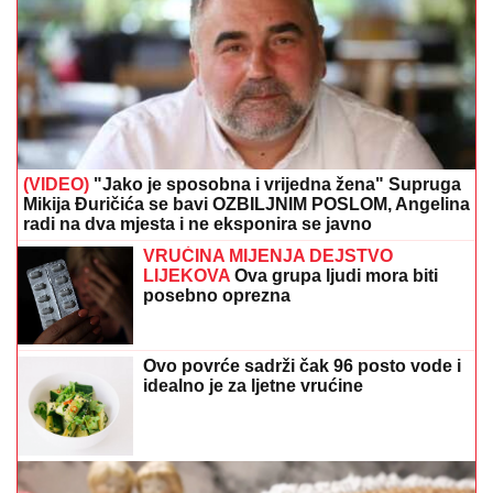
(VIDEO)
"Jako je sposobna i vrijedna žena" Supruga
Mikija Đuričića se bavi OZBILJNIM POSLOM, Angelina
radi na dva mjesta i ne eksponira se javno
VRUĆINA MIJENJA DEJSTVO
LIJEKOVA
Ova grupa ljudi mora biti
posebno oprezna
Ovo povrće sadrži čak 96 posto vode i
idealno je za ljetne vrućine