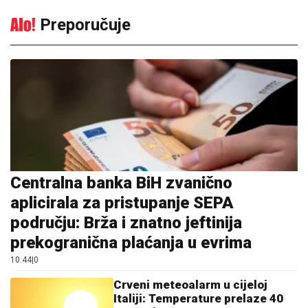
Preporučuje
Centralna banka BiH zvanično
aplicirala za pristupanje SEPA
području: Brža i znatno jeftinija
prekogranična plaćanja u evrima
10:44
|
0
Crveni meteoalarm u cijeloj
Italiji: Temperature prelaze 40