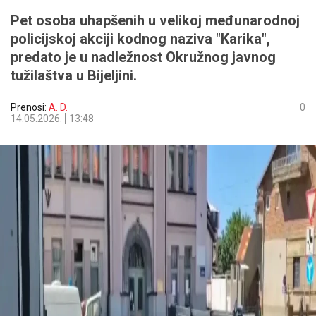
Pet osoba uhapšenih u velikoj međunarodnoj
policijskoj akciji kodnog naziva "Karika",
predato je u nadležnost Okružnog javnog
tužilaštva u Bijeljini.
Prenosi:
A. D.
0
14.05.2026.
13:48