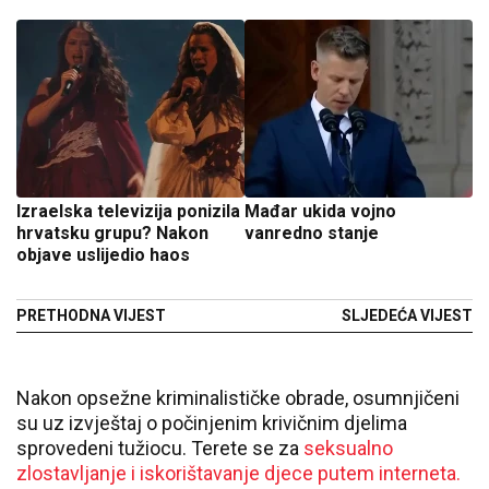
Izraelska televizija ponizila
Mađar ukida vojno
hrvatsku grupu? Nakon
vanredno stanje
objave uslijedio haos
PRETHODNA VIJEST
SLJEDEĆA VIJEST
Nakon opsežne kriminalističke obrade, osumnjičeni
su uz izvještaj o počinjenim krivičnim djelima
sprovedeni tužiocu. Terete se za
seksualno
zlostavljanje i iskorištavanje djece putem interneta.