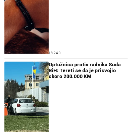
18:24
|
0
Optužnica protiv radnika Suda
BiH: Tereti se da je prisvojio
skoro 200.000 KM