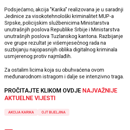
Podsjećamo, akcija "Karika" realizovana je u saradnji
Jedinice za visokotehnološki kriminalitet MUP-a
Srpske, policijskim službenicima Ministarstva
unutrašnjih poslova Republike Srbije i Ministarstva
unutrašnjih poslova Tuzlanskog kantona. Razbijanje
ove grupe rezultat je višemjesečnog rada na
suzbijanju najopasnijih oblika digitalnog kriminala
usmjerenog protiv najmlađih.
Za ostalim licima koja su obuhvaćena ovom
međunarodnom istragom i dalje se intenzivno traga.
PROČITAJTE KLIKOM OVDJE
NAJVAŽNIJE
AKTUELNE VIJESTI
AKCIJA KARIKA
OJT BIJELJINA