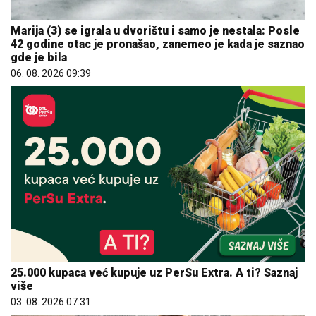
Marija (3) se igrala u dvorištu i samo je nestala: Posle
42 godine otac je pronašao, zanemeo je kada je saznao
gde je bila
06. 08. 2026 09:39
25.000 kupaca već kupuje uz PerSu Extra. A ti? Saznaj
više
03. 08. 2026 07:31