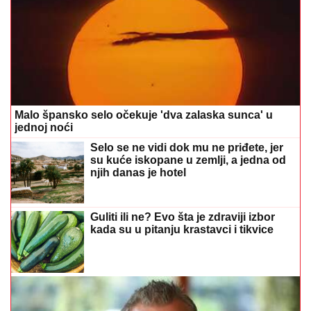
Malo špansko selo očekuje 'dva zalaska sunca' u
jednoj noći
Selo se ne vidi dok mu ne priđete, jer
su kuće iskopane u zemlji, a jedna od
njih danas je hotel
Guliti ili ne? Evo šta je zdraviji izbor
kada su u pitanju krastavci i tikvice