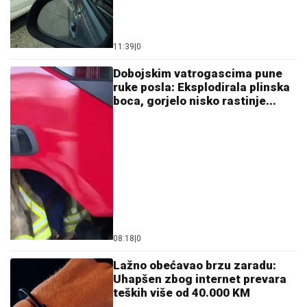
11:39
|
0
Dobojskim vatrogascima pune
ruke posla: Eksplodirala plinska
boca, gorjelo nisko rastinje...
08:18
|
0
Lažno obećavao brzu zaradu:
Uhapšen zbog internet prevara
teških više od 40.000 KM