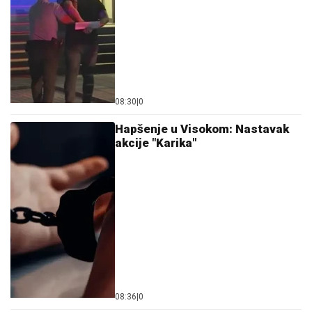
08:30
|
0
Hapšenje u Visokom: Nastavak
akcije "Karika"
08:36
|
0