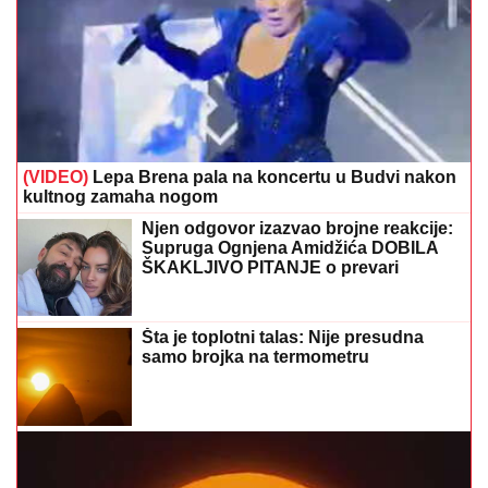
(VIDEO)
Lepa Brena pala na koncertu u Budvi nakon
kultnog zamaha nogom
Njen odgovor izazvao brojne reakcije:
Supruga Ognjena Amidžića DOBILA
ŠKAKLJIVO PITANJE o prevari
Šta je toplotni talas: Nije presudna
samo brojka na termometru