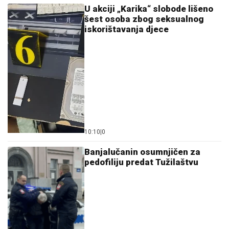
U akciji „Karika“ slobode lišeno
šest osoba zbog seksualnog
iskorištavanja djece
10:10
|
0
Banjalučanin osumnjičen za
pedofiliju predat Tužilaštvu