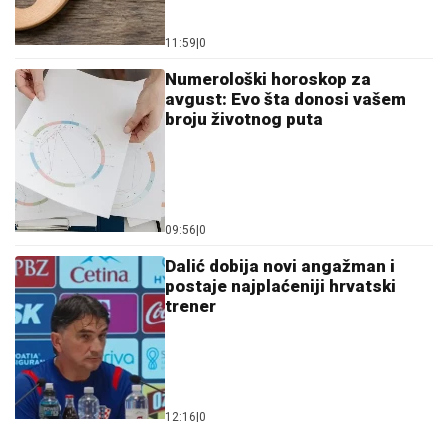
11:59
|
0
Numerološki horoskop za
avgust: Evo šta donosi vašem
broju životnog puta
09:56
|
0
Dalić dobija novi angažman i
postaje najplaćeniji hrvatski
trener
12:16
|
0