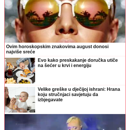
Ovim horoskopskim znakovima august donosi
najviše sreće
Evo kako preskakanje doručka utiče
na šećer u krvi i energiju
Velike greške u dječijoj ishrani: Hrana
koju stručnjaci savjetuju da
izbjegavate