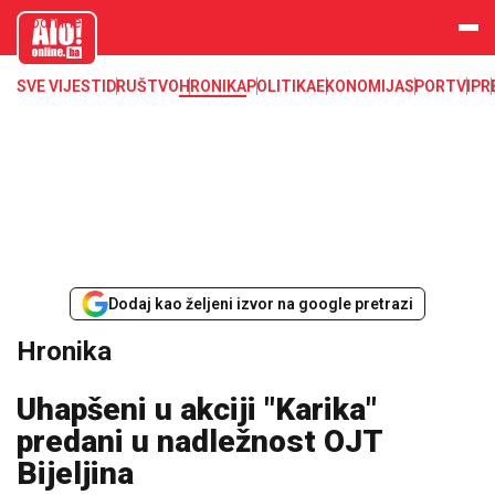
aloonline.b
a
SVE VIJESTI
DRUŠTVO
HRONIKA
POLITIKA
EKONOMIJA
SPORT
VIP
R
Dodaj kao željeni izvor na google pretrazi
Hronika
Uhapšeni u akciji "Karika"
predani u nadležnost OJT
Bijeljina