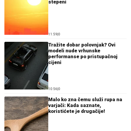
stepeni
11:59
|
0
Tražite dobar polovnjak? Ovi
modeli nude vrhunske
performanse po pristupačnoj
cijeni
10:56
|
0
Malo ko zna čemu služi rupa na
varjači: Kada saznate,
koristićete je drugačije!