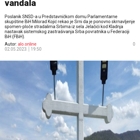
vandala
Poslanik SNSD-a u Predstavničkom domu Parlamentarne
skupštine BiH Milorad Kojić rekao je Srni da je ponovno skrnavljenje
spomen-ploče stradalima Srbima iz sela Jelačići kod Kladnja
nastavak sistemskog zastrašivanja Srba povratnika u Federaciji
BiH (FBiH).
Autor:
alo.online
0
02.05.2023.
19:50