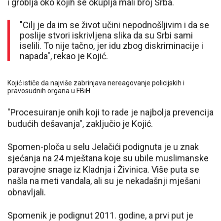
i groblja oko kojih se okuplja mali broj Srba.
"Cilj je da im se život učini nepodnošljivim i da se
poslije stvori iskrivljena slika da su Srbi sami
iselili. To nije tačno, jer idu zbog diskriminacije i
napada", rekao je Kojić.
Kojić ističe da najviše zabrinjava nereagovanje policijskih i
pravosudnih organa u FBiH.
"Procesuiranje onih koji to rade je najbolja prevencija
budućih dešavanja", zaključio je Kojić.
Spomen-ploča u selu Jelačići podignuta je u znak
sjećanja na 24 mještana koje su ubile muslimanske
paravojne snage iz Kladnja i Živinica. Više puta se
našla na meti vandala, ali su je nekadašnji mješani
obnavljali.
Spomenik je podignut 2011. godine, a prvi put je