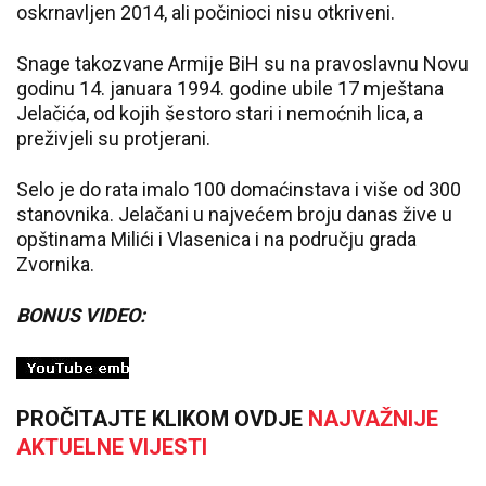
oskrnavljen 2014, ali počinioci nisu otkriveni.
Snage takozvane Armije BiH su na pravoslavnu Novu
godinu 14. januara 1994. godine ubile 17 mještana
Jelačića, od kojih šestoro stari i nemoćnih lica, a
preživjeli su protjerani.
Selo je do rata imalo 100 domaćinstava i više od 300
stanovnika. Jelačani u najvećem broju danas žive u
opštinama Milići i Vlasenica i na području grada
Zvornika.
BONUS VIDEO:
PROČITAJTE KLIKOM OVDJE
NAJVAŽNIJE
AKTUELNE VIJESTI