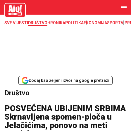
aloonline.b
a
SVE VIJESTI
DRUŠTVO
HRONIKA
POLITIKA
EKONOMIJA
SPORT
VIP
R
Dodaj kao željeni izvor na google pretrazi
Društvo
POSVEĆENA UBIJENIM SRBIMA
Skrnavljena spomen-ploča u
Јelačićima, ponovo na meti