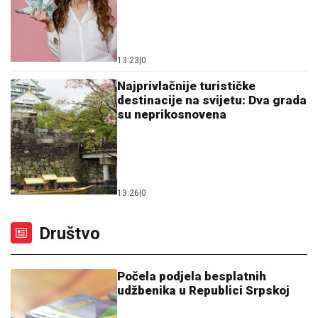
13:23
|
0
Najprivlačnije turističke
destinacije na svijetu: Dva grada
su neprikosnovena
13:26
|
0
Društvo
Počela podjela besplatnih
udžbenika u Republici Srpskoj