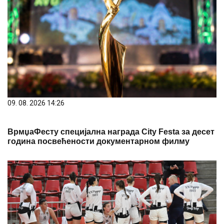
09. 08. 2026 14:26
ВрмџаФесту специјална награда City Festa за десет
година посвећености документарном филму