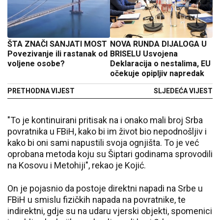
ŠTA ZNAČI SANJATI MOST
NOVA RUNDA DIJALOGA U
Povezivanje ili rastanak od
BRISELU Usvojena
voljene osobe?
Deklaracija o nestalima, EU
očekuje opipljiv napredak
PRETHODNA VIJEST
SLJEDEĆA VIJEST
"To je kontinuirani pritisak na i onako mali broj Srba
povratnika u FBiH, kako bi im život bio nepodnošljiv i
kako bi oni sami napustili svoja ognjišta. To je već
oprobana metoda koju su Šiptari godinama sprovodili
na Kosovu i Metohiji", rekao je Kojić.
On je pojasnio da postoje direktni napadi na Srbe u
FBiH u smislu fizičkih napada na povratnike, te
indirektni, gdje su na udaru vjerski objekti, spomenici