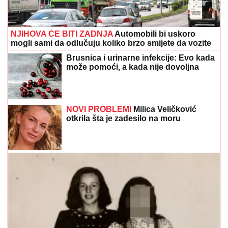
NJIHOVA ĆE BITI ZADNJA
Automobili bi uskoro
mogli sami da odlučuju koliko brzo smijete da vozite
Brusnica i urinarne infekcije: Evo kada
može pomoći, a kada nije dovoljna
NOVI PROBLEMI
Milica Veličković
otkrila šta je zadesilo na moru