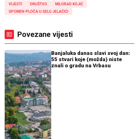
VIJESTI
DRUŠTVO
MILORAD KOJIĆ
SPOMEN-PLOČA U SELU JELAČIĆI
Povezane vijesti
Banjaluka danas slavi svoj dan:
55 stvari koje (možda) niste
znali o gradu na Vrbasu