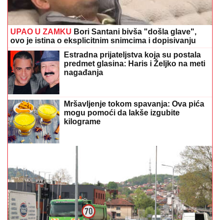
UPAO U ZAMKU
Bori Santani bivša "došla glave",
ovo je istina o eksplicitnim snimcima i dopisivanju
Estradna prijateljstva koja su postala
predmet glasina: Haris i Željko na meti
nagađanja
Mršavljenje tokom spavanja: Ova pića
mogu pomoći da lakše izgubite
kilograme