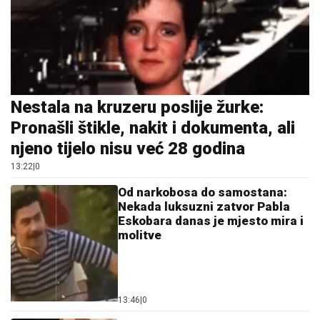
Nestala na kruzeru poslije žurke:
Pronašli štikle, nakit i dokumenta, ali
njeno tijelo nisu već 28 godina
13:22
|
0
Od narkobosa do samostana:
Nekada luksuzni zatvor Pabla
Eskobara danas je mjesto mira i
molitve
13:46
|
0