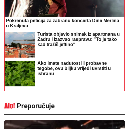
Pokrenuta peticija za zabranu koncerta Dine Merlina
u Kraljevu
Turista objavio snimak iz apartmana u
Zadru i izazvao raspravu: "To je tako
kad tražiš jeftino"
Ako imate nadutost ili probavne
tegobe, ovu biljku vrijedi uvrstiti u
ishranu
Preporučuje