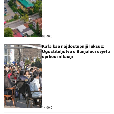
08:40
|
0
Kafa kao najdostupniji luksuz:
Ugostiteljstvo u Banjaluci cvjeta
uprkos inflaciji
14:00
|
0