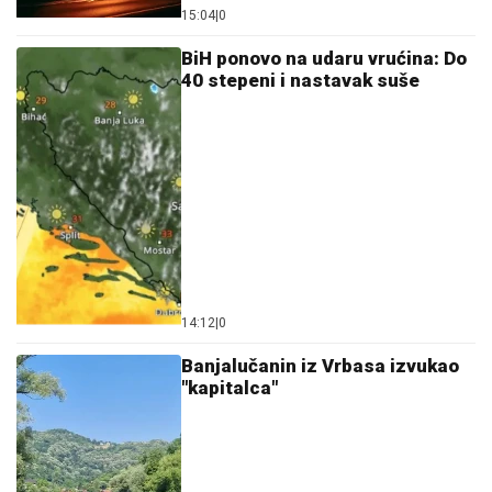
15:04
|
0
BiH ponovo na udaru vrućina: Do
40 stepeni i nastavak suše
14:12
|
0
Banjalučanin iz Vrbasa izvukao
"kapitalca"