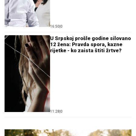
16:50
|
0
U Srpskoj prošle godine silovano
12 žena: Pravda spora, kazne
rijetke - ko zaista štiti žrtve?
11:28
|
0