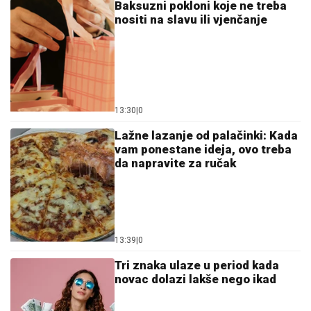
Baksuzni pokloni koje ne treba
nositi na slavu ili vjenčanje
13:30
|
0
Lažne lazanje od palačinki: Kada
vam ponestane ideja, ovo treba
da napravite za ručak
13:39
|
0
Tri znaka ulaze u period kada
novac dolazi lakše nego ikad