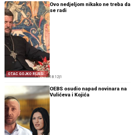
Ovo nedjeljom nikako ne treba da
se radi
OTAC GOJKO RIJEŠIO
18:12
|
1
VJEČITU DILEMU
OEBS osudio napad novinara na
Vulićeva i Kojića