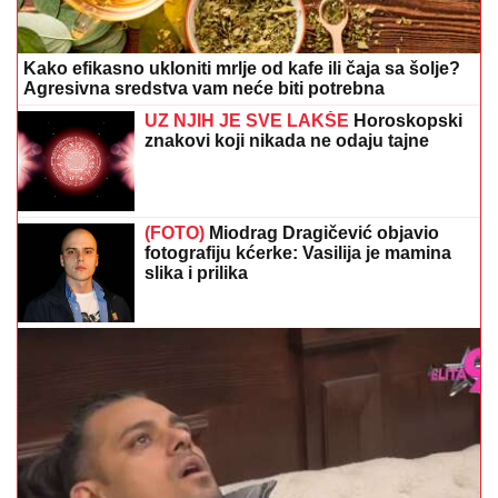
Kako efikasno ukloniti mrlje od kafe ili čaja sa šolje?
Agresivna sredstva vam neće biti potrebna
UZ NJIH JE SVE LAKŠE
Horoskopski
znakovi koji nikada ne odaju tajne
(FOTO)
Miodrag Dragičević objavio
fotografiju kćerke: Vasilija je mamina
slika i prilika