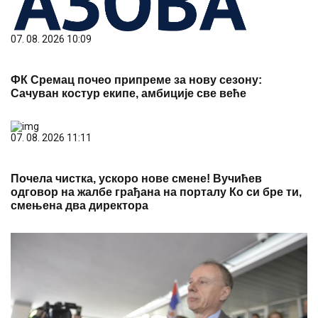
07. 08. 2026 10:09
ФК Сремац почео припреме за нову сезону:
Сачуван костур екипе, амбиције све веће
07. 08. 2026 11:11
Почела чистка, ускоро нове смене! Вучићев
одговор на жалбе грађана на порталу Ко си бре ти,
смењена два директора