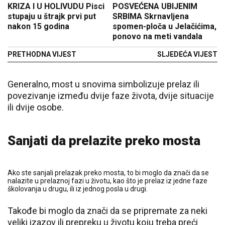
KRIZA I U HOLIVUDU Pisci
POSVEĆENA UBIJENIM
stupaju u štrajk prvi put
SRBIMA Skrnavljena
nakon 15 godina
spomen-ploča u Јelačićima,
ponovo na meti vandala
PRETHODNA VIJEST
SLJEDEĆA VIJEST
Generalno, most u snovima simbolizuje prelaz ili
povezivanje između dvije faze života, dvije situacije
ili dvije osobe.
Sanjati da prelazite preko mosta
Ako ste sanjali prelazak preko mosta, to bi moglo da znači da se
nalazite u prelaznoj fazi u životu, kao što je prelaz iz jedne faze
školovanja u drugu, ili iz jednog posla u drugi.
Takođe bi moglo da znači da se pripremate za neki
veliki izazov ili prepreku u životu koju treba preći