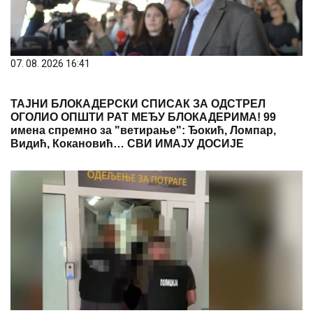
07. 08. 2026 16:41
ТАЈНИ БЛОКАДЕРСКИ СПИСАК ЗА ОДСТРЕЛ
ОГОЛИО ОПШТИ РАТ МЕЂУ БЛОКАДЕРИМА! 99
имена спремно за "ветирање": Ђокић, Ломпар,
Видић, Кокановић… СВИ ИМАЈУ ДОСИЈЕ