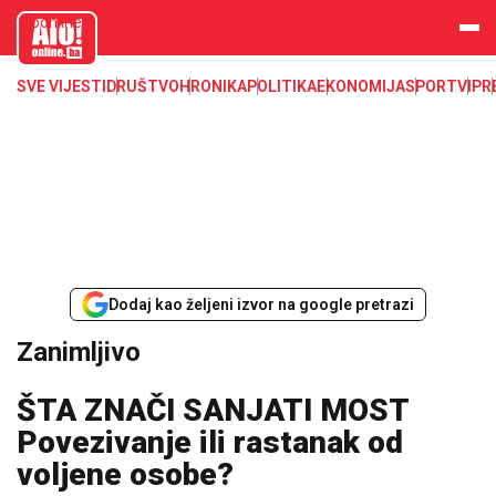
aloonline.b
a
SVE VIJESTI
DRUŠTVO
HRONIKA
POLITIKA
EKONOMIJA
SPORT
VIP
R
Dodaj kao željeni izvor na google pretrazi
Zanimljivo
ŠTA ZNAČI SANJATI MOST
Povezivanje ili rastanak od
voljene osobe?