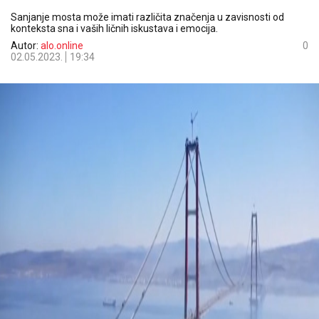
Sanjanje mosta može imati različita značenja u zavisnosti od
konteksta sna i vaših ličnih iskustava i emocija.
Autor:
alo.online
0
02.05.2023.
19:34