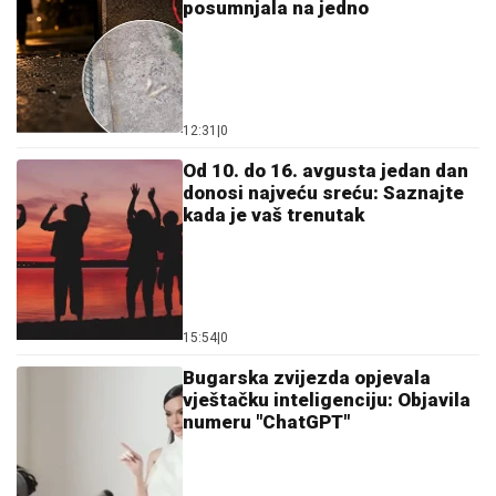
posumnjala na jedno
12:31
|
0
Od 10. do 16. avgusta jedan dan
donosi najveću sreću: Saznajte
kada je vaš trenutak
15:54
|
0
Bugarska zvijezda opjevala
vještačku inteligenciju: Objavila
numeru "ChatGPT"