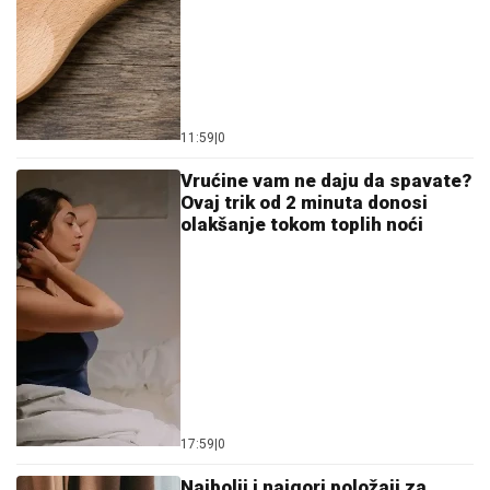
11:59
|
0
Vrućine vam ne daju da spavate?
Ovaj trik od 2 minuta donosi
olakšanje tokom toplih noći
17:59
|
0
Najbolji i najgori položaji za