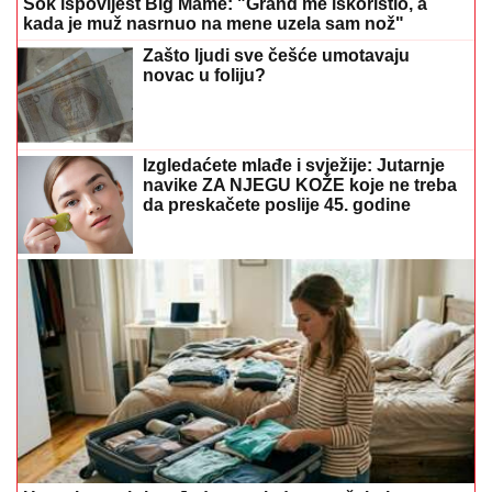
Šok ispovijest Big Mame: "Grand me iskoristio, a
kada je muž nasrnuo na mene uzela sam nož"
Zašto ljudi sve češće umotavaju
novac u foliju?
Izgledaćete mlađe i svježije: Jutarnje
navike ZA NJEGU KOŽE koje ne treba
da preskačete poslije 45. godine