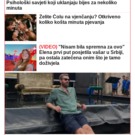
Psihološki savjeti koji uklanjaju bijes za nekoliko
minuta
Želite Čolu na vjenčanju? Otkriveno
koliko košta minuta pjevanja
(VIDEO)
"Nisam bila spremna za ovo"
Elena prvi put posjetila vašar u Srbiji,
pa ostala zatečena onim što je tamo
doživjela