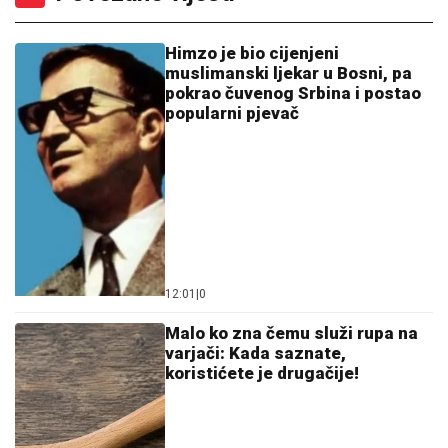
Himzo je bio cijenjeni
muslimanski ljekar u Bosni, pa
pokrao čuvenog Srbina i postao
popularni pjevač
12:01
|
0
Malo ko zna čemu služi rupa na
varjači: Kada saznate,
koristićete je drugačije!