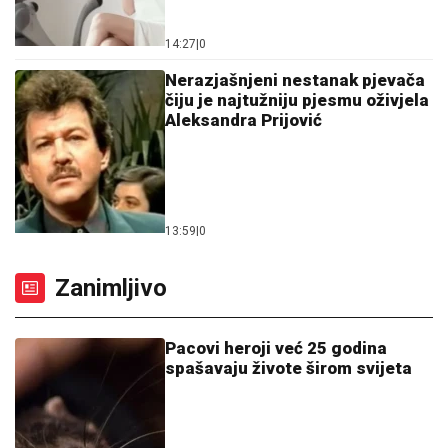
14:27
|
0
Nerazjašnjeni nestanak pjevača
čiju je najtužniju pjesmu oživjela
Aleksandra Prijović
13:59
|
0
Zanimljivo
Pacovi heroji već 25 godina
spašavaju živote širom svijeta