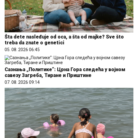
Šta dete nasleđuje od oca, a šta od majke? Sve što
treba da znate o genetici
05. 08. 2026 06:45
Сазнања „Политике”: Црна Гора следећа у војном
савезу Загреба, Тиране и Приштине
07. 08. 2026 09:14