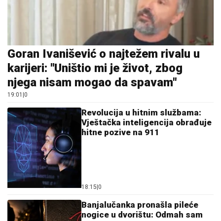
Goran Ivanišević o najtežem rivalu u
karijeri: "Uništio mi je život, zbog
njega nisam mogao da spavam"
19:01
|
0
Revolucija u hitnim službama:
Vještačka inteligencija obrađuje
hitne pozive na 911
18:15
|
0
Banjalučanka pronašla pileće
nogice u dvorištu: Odmah sam