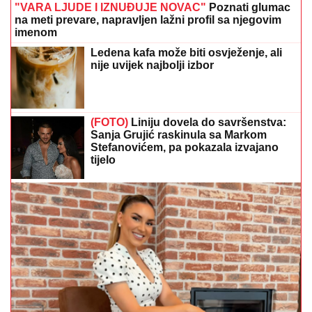
"VARA LJUDE I IZNUĐUJE NOVAC"
Poznati glumac
na meti prevare, napravljen lažni profil sa njegovim
imenom
Ledena kafa može biti osvježenje, ali
nije uvijek najbolji izbor
(FOTO)
Liniju dovela do savršenstva:
Sanja Grujić raskinula sa Markom
Stefanovićem, pa pokazala izvajano
tijelo