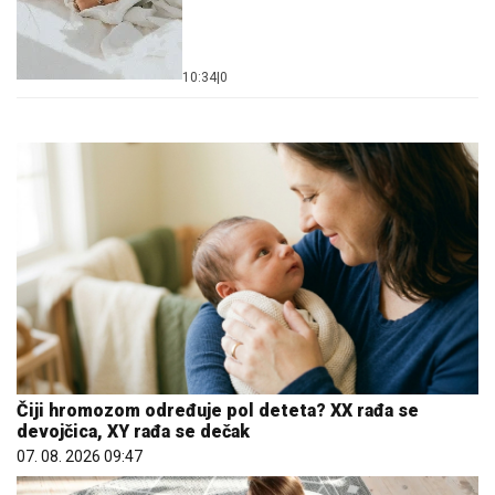
10:34
|
0
Čiji hromozom određuje pol deteta? XX rađa se
devojčica, XY rađa se dečak
07. 08. 2026 09:47