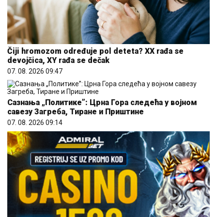
Čiji hromozom određuje pol deteta? XX rađa se
devojčica, XY rađa se dečak
07. 08. 2026 09:47
Сазнања „Политике”: Црна Гора следећа у војном
савезу Загреба, Тиране и Приштине
07. 08. 2026 09:14