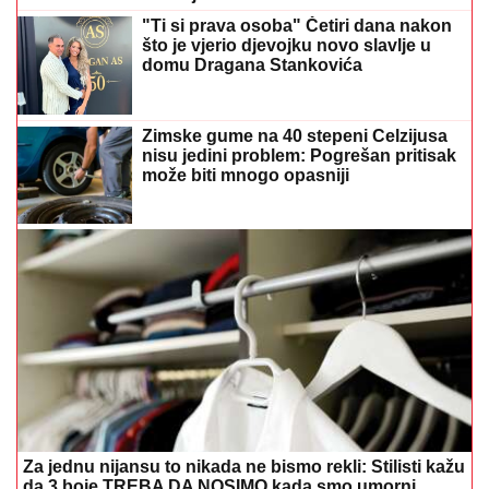
"Ti si prava osoba" Četiri dana nakon
što je vjerio djevojku novo slavlje u
domu Dragana Stankovića
Zimske gume na 40 stepeni Celzijusa
nisu jedini problem: Pogrešan pritisak
može biti mnogo opasniji
Za jednu nijansu to nikada ne bismo rekli: Stilisti kažu
da 3 boje TREBA DA NOSIMO kada smo umorni