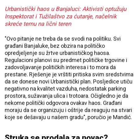
Urbanistički haos u Banjaluci: Aktivisti optužuju
Inspektorat i Tužilaštvo za ćutanje, načelnik
skreće temu na lični teren
"Ovo pitanje ne treba da se svodi na politiku. Svi
građani Banjaluke, bez obzira na političko
opredjeljenje su žrtve urbanističkog haosa.
Regulacioni planovi su predmet političke trgovine i
zadovoljavanje političkih interesa i to mora da
prestane. Rješenje je vrštiti pritiska svim sredstvima
da se donese novi Urbanistički plan. Posljedice utiču
negativno na kvalitet vazduha, nedostatak parking
prostora, sužavanja ulica i trotoara. Očigledno je da
nekome politički odgovora ovakav haos. Građani
moraju da se organizuju i oštrije da reaguju na stvari
koje se dešavaju u našem gradu", poručio je Mandić.
Struka se prodala za novac?