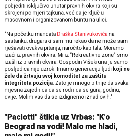
pobjediti isključivo unutar pravnih okvira koji su
skrojeni po mjeri tajkuna, već da je ključ u
masovnom i organizovanom buntu na ulici.
"Na početku mandata
Draška Stanivukovića
na
sastanku, drugarski sam mu rekao da ne može sam
rješavati ovakva pitanja, naročito kapitala. Moramo
izaći iz pravnih okvira. Mi iz "Rekreativne zone" smo
izašli iz pravnih okvira. Gospodin Višekruna je samo
posljedica nije uzrok. Imamo generaciju ljudi
koji ne
žele da žrtvuju svoj komoditet za zaštitu
integriteta pozicija
. Zato je mnogo bitnije da svaka
mjesna zajednica da se rodi i da se gura, godinu,
dvije. Molim vas da se izdignemo iznad ovih."
"Paciotti" štikla uz Vrbas: "K'o
Beograd na vodi! Malo me hladi,
malo mi godi!"