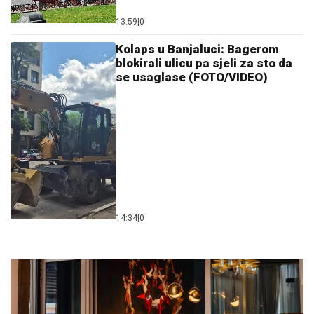
13:59
|
0
Kolaps u Banjaluci: Bagerom
blokirali ulicu pa sjeli za sto da
se usaglase (FOTO/VIDEO)
14:34
|
0