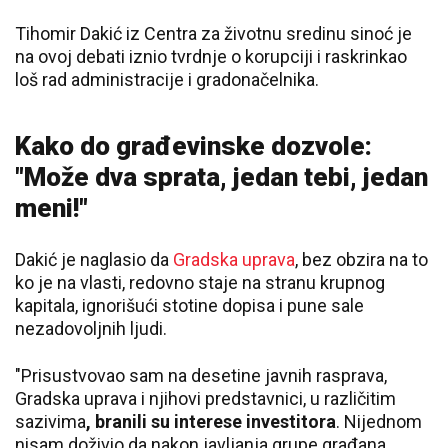
Tihomir Dakić iz Centra za životnu sredinu sinoć je
na ovoj debati iznio tvrdnje o korupciji i raskrinkao
loš rad administracije i gradonačelnika.
Kako do građevinske dozvole:
"Može dva sprata, jedan tebi, jedan
meni!"
Dakić je naglasio da
Gradska uprava
, bez obzira na to
ko je na vlasti, redovno staje na stranu krupnog
kapitala, ignorišući stotine dopisa i pune sale
nezadovoljnih ljudi.
"Prisustvovao sam na desetine javnih rasprava,
Gradska uprava i njihovi predstavnici, u različitim
sazivima
, branili su interese investitora
. Nijednom
nisam doživio da nakon javljanja grupe građana,