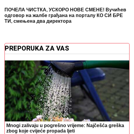
ПОЧЕЛА ЧИСТКА, УСКОРО НОВЕ СМЕНЕ! Вучићев
одговор на жалбе грађана на порталу КО СИ БРЕ
ТИ, смењена два директора
PREPORUKA ZA VAS
Mnogi zalivaju u pogrešno vrijeme: Najčešća greška
zbog koje cvijeće propada ljeti