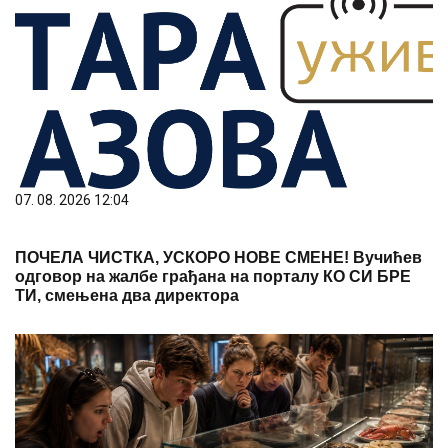
07. 08. 2026 12:04
ПОЧЕЛА ЧИСТКА, УСКОРО НОВЕ СМЕНЕ! Вучићев
одговор на жалбе грађана на порталу КО СИ БРЕ
ТИ, смењена два директора