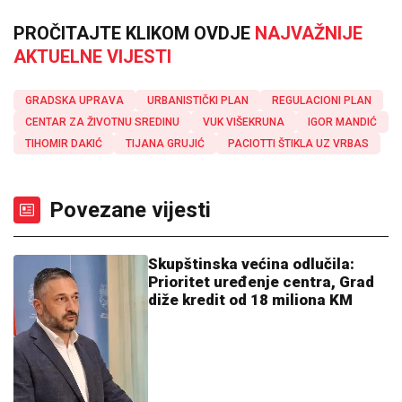
PROČITAJTE KLIKOM OVDJE
NAJVAŽNIJE
AKTUELNE VIJESTI
GRADSKA UPRAVA
URBANISTIČKI PLAN
REGULACIONI PLAN
CENTAR ZA ŽIVOTNU SREDINU
VUK VIŠEKRUNA
IGOR MANDIĆ
TIHOMIR DAKIĆ
TIJANA GRUJIĆ
PACIOTTI ŠTIKLA UZ VRBAS
Povezane vijesti
Skupštinska većina odlučila:
Prioritet uređenje centra, Grad
diže kredit od 18 miliona KM