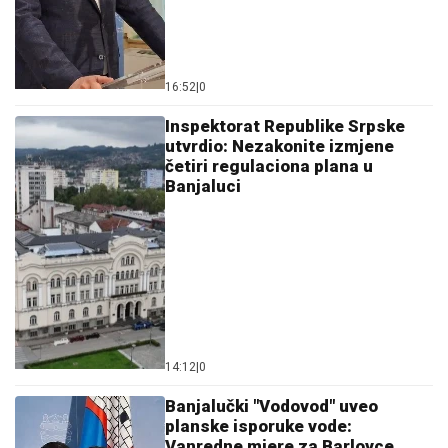
16:52
|
0
Inspektorat Republike Srpske
utvrdio: Nezakonite izmjene
četiri regulaciona plana u
Banjaluci
14:12
|
0
Banjalučki "Vodovod" uveo
planske isporuke vode:
Vanredne mjere za Barlovce,