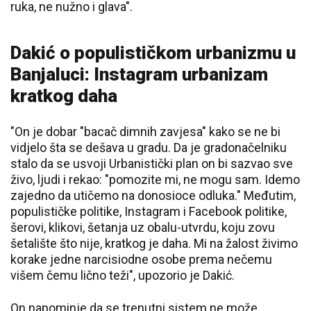
ruka, ne nužno i glava".
Dakić o populističkom urbanizmu u
Banjaluci: Instagram urbanizam
kratkog daha
"On je dobar "bacač dimnih zavjesa" kako se ne bi
vidjelo šta se dešava u gradu. Da je gradonačelniku
stalo da se usvoji Urbanistički plan on bi sazvao sve
živo, ljudi i rekao: "pomozite mi, ne mogu sam. Idemo
zajedno da utičemo na donosioce odluka." Međutim,
populističke politike, Instagram i Facebook politike,
šerovi, klikovi, šetanja uz obalu-utvrdu, koju zovu
šetalište što nije, kratkog je daha. Mi na žalost živimo
korake jedne narcisiodne osobe prema nečemu
višem čemu lično teži", upozorio je Dakić.
On napominje da se trenutni sistem ne može