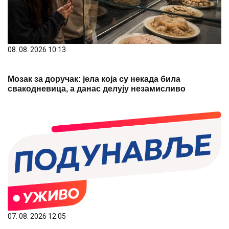
08. 08. 2026 10:13
Мозак за доручак: јела која су некада била
свакодневица, а данас делују незамисливо
07. 08. 2026 12:05