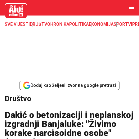
aloonline.b
a
SVE VIJESTI
DRUŠTVO
HRONIKA
POLITIKA
EKONOMIJA
SPORT
VIP
R
Dodaj kao željeni izvor na google pretrazi
Društvo
Dakić o betonizaciji i neplanskoj
izgradnji Banjaluke: "Živimo
korake narcisoidne osobe"