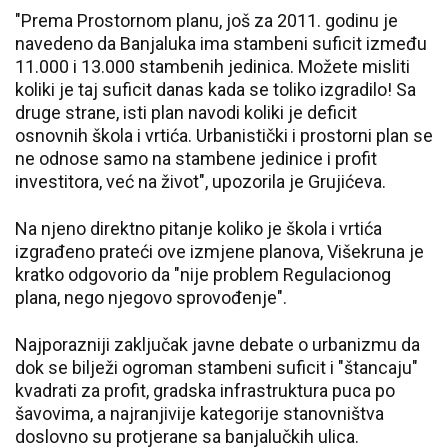
"Prema Prostornom planu, još za 2011. godinu je
navedeno da Banjaluka ima stambeni suficit između
11.000 i 13.000 stambenih jedinica. Možete misliti
koliki je taj suficit danas kada se toliko izgradilo! Sa
druge strane, isti plan navodi koliki je deficit
osnovnih škola i vrtića. Urbanistički i prostorni plan se
ne odnose samo na stambene jedinice i profit
investitora, već na život", upozorila je Grujićeva.
Na njeno direktno pitanje koliko je škola i vrtića
izgrađeno prateći ove izmjene planova, Višekruna je
kratko odgovorio da "nije problem Regulacionog
plana, nego njegovo sprovođenje".
Najporazniji zaključak javne debate o urbanizmu da
dok se bilježi ogroman stambeni suficit i "štancaju"
kvadrati za profit, gradska infrastruktura puca po
šavovima, a najranjivije kategorije stanovništva
doslovno su protjerane sa banjalučkih ulica.