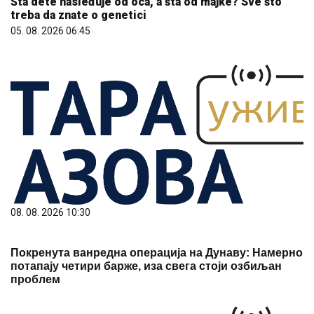
Šta dete nasleđuje od oca, a šta od majke? Sve što
treba da znate o genetici
05. 08. 2026 06:45
08. 08. 2026 10:30
Покренута ванредна операција на Дунаву: Намерно
потапају четири барже, иза свега стоји озбиљан
проблем