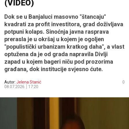
(VIDEO)
Dok se u Banjaluci masovno "štancaju"
kvadrati za profit investitora, grad doživljava
potpuni kolaps. Sinoćnja javna rasprava
prerasla je u okršaj u kojem je ogoljen
"populistički urbanizam kratkog daha", a vlast
optužena da je od grada napravila Divlji
zapad u kojem bageri niču pod prozorima
građana, dok institucije svjesno ćute.
Autor:
Jelena Stanić
0
08.07.2026.
17:20