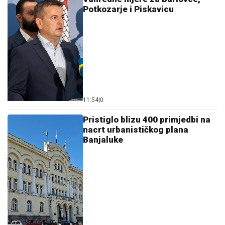
Potkozarje i Piskavicu
11:54
|
0
Pristiglo blizu 400 primjedbi na
nacrt urbanističkog plana
Banjaluke