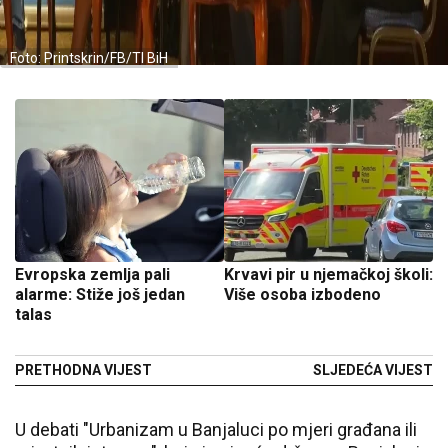
Foto: Printskrin/FB/TI BiH
Evropska zemlja pali
Krvavi pir u njemačkoj školi:
alarme: Stiže još jedan
Više osoba izbodeno
talas
PRETHODNA VIJEST
SLJEDEĆA VIJEST
U debati "Urbanizam u Banjaluci po mjeri građana ili