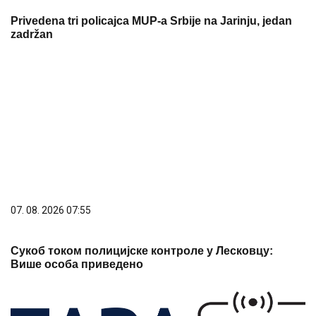
Privedena tri policajca MUP-a Srbije na Jarinju, jedan
zadržan
07. 08. 2026 07:55
Сукоб током полицијске контроле у Лесковцу:
Више особа приведено