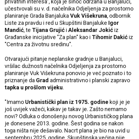
privatnih interesa", koja je sinoć održana u Banjaluci,
učestvovali su v. d. načelnika Odjeljenja za prostorno
planiranje Grada Banjaluka
Vuk Višekruna
, odbornik
Liste za pravdu i red u Skupštini Banjaluke
Igor
Mandić
, te
Tijana Grujić
i
Aleksandar Jokić
iz
Građanske inicijative "Za plan" kao i
Tihomir Dakić
iz
"Centra za životnu sredinu".
Otvarajući pitanje neplanske gradnje u Banjaluci,
vršilac dužnosti načelnika Odjeljenja za prostorno
planiranje Vuk Višekruna ponovio je već poznato i to
priznanje da
Grad
administrativno i planski zapravo
tapka u prošlom vijeku
.
"Imamo
Urbanistički plan iz 1975. godine
koji je je
još uvijek važeći, kakav je takav je. Zašto nemamo
novi? Odluka o donošenju novog Urbanističkog plana
je donesene 2013. godine. Šest godina se nakon
toga ništa nije dešavalo. Nacrt plana je bio na uvid u
septembru 2025. godine. Skupštinska većina nije