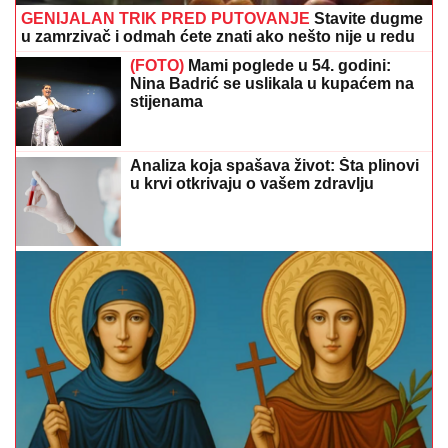
GENIJALAN TRIK PRED PUTOVANJE
Stavite dugme
u zamrzivač i odmah ćete znati ako nešto nije u redu
(FOTO)
Mami poglede u 54. godini:
Nina Badrić se uslikala u kupaćem na
stijenama
Analiza koja spašava život: Šta plinovi
u krvi otkrivaju o vašem zdravlju