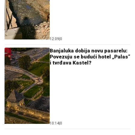
12:09
|
0
Banjaluka dobija novu pasarelu:
Povezuju se budući hotel „Palas“
i tvrđava Kastel?
10:14
|
0