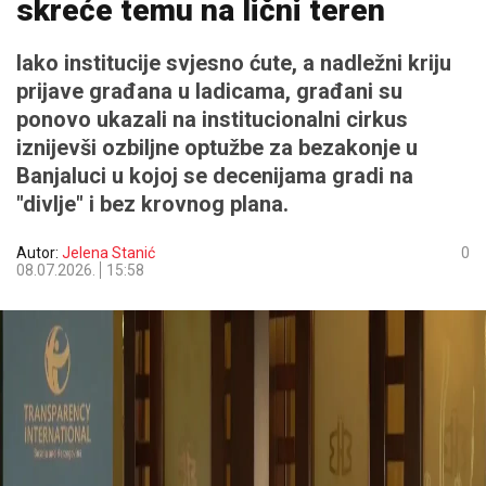
skreće temu na lični teren
Iako institucije svjesno ćute, a nadležni kriju
prijave građana u ladicama, građani su
ponovo ukazali na institucionalni cirkus
iznijevši ozbiljne optužbe za bezakonje u
Banjaluci u kojoj se decenijama gradi na
"divlje" i bez krovnog plana.
Autor:
Jelena Stanić
0
08.07.2026.
15:58