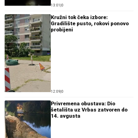
13:01
|
0
Kružni tok čeka izbore:
Gradilište pusto, rokovi ponovo
probijeni
12:09
|
0
Privremena obustava: Dio
šetališta uz Vrbas zatvoren do
14. avgusta