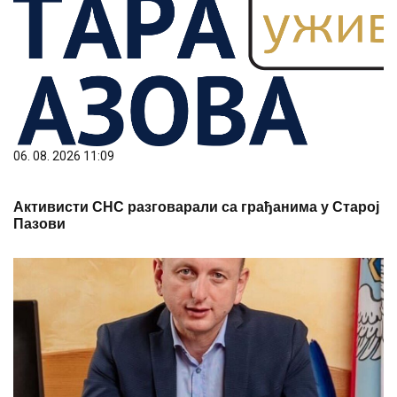
06. 08. 2026 11:09
Активисти СНС разговарали са грађанима у Старој
Пазови