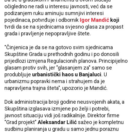
očigledno ne radi u interesu javnosti, već da se
podizanjem ruku aminuju sumnjivi interesi
pojedinaca, potvrđuje i odbornik
Igor Mandić
koji
tvrdi da se na sjednicama svjesno glasa za propast
grada i pravljenje nepopravljive štete.
"Činjenica je da se na gotovo svim sjednicama
Skupštine Grada u prethodnih godinu i po donosili
prijedlozi izmjena Regulacionih planova. Principijelno
glasam protiv svih, jer "glasanjem za" samo se
produbljuje
urbanistički haos u Banjaluci
. U
urbanizmu popravki nema i strahujem da je
napravljena trajna šteta", upozorio je Mandić.
Dok administracija broji godine neusvojenih akata, a
Skupština izglasava izmjene po želji i potrebi,
javnost situaciju vidi još radikalnije. Direktor firme
"Grad projekt"
Aleksandar Lilić
sažeo je kompletnu
sudbinu planiranja u gradu u samo jednu poraznu