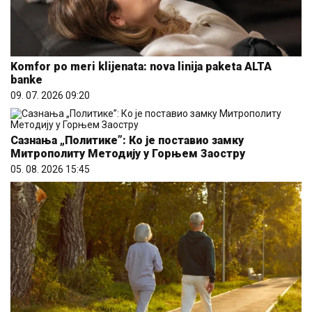
Komfor po meri klijenata: nova linija paketa ALTA
banke
09. 07. 2026 09:20
Сазнања „Политике”: Ко је поставио замку
Митрополиту Методију у Горњем Заостру
05. 08. 2026 15:45