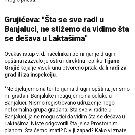
Grujićeva: "Šta se sve radi u
Banjaluci, ne stižemo da vidimo šta
se dešava u Laktašima"
Ovakav istup v. d. načelnika i pominjanje drugih
opština izazvalo je oštru i direktnu repliku
Tijane
Grujić
koja je Višekrunu otvoreno pitala da li
radi za
grad ili za inspekciju
.
"Ne djelujemo na teritorijama drugih opština, jer smo
mi građani Banjaluke i reagujemo na odluke u
Banjaluci. Nismo registrovano udruženje nego
neformalna grupa građana. Šta sve vi radite u
Banjaluci, ja ne mogu stići da vidim šta se dešava u
Laktašima. Niste odgovorili šta je sa Prostornim
planom. Šta ćemo imati? Divlji zapad? Kako vi znate