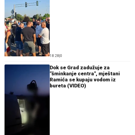
18:28
|
0
Dok se Grad zadužuje za
"šminkanje centra", mještani
Ramića se kupaju vodom iz
bureta (VIDEO)