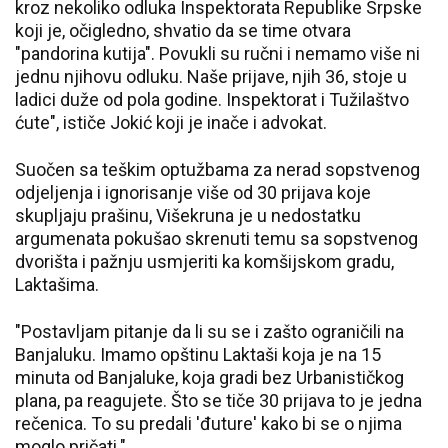
kroz nekoliko odluka Inspektorata Republike Srpske
koji je, očigledno, shvatio da se time otvara
"pandorina kutija". Povukli su ručni i nemamo više ni
jednu njihovu odluku. Naše prijave, njih 36, stoje u
ladici duže od pola godine. Inspektorat i Tužilaštvo
ćute", ističe Jokić koji je inače i advokat.
Suočen sa teškim optužbama za nerad sopstvenog
odjeljenja i ignorisanje više od 30 prijava koje
skupljaju prašinu, Višekruna je u nedostatku
argumenata pokušao skrenuti temu sa sopstvenog
dvorišta i pažnju usmjeriti ka komšijskom gradu,
Laktašima.
"Postavljam pitanje da li su se i zašto ograničili na
Banjaluku. Imamo opštinu Laktaši koja je na 15
minuta od Banjaluke, koja gradi bez Urbanističkog
plana, pa reagujete. Što se tiče 30 prijava to je jedna
rečenica. To su predali 'đuture' kako bi se o njima
moglo pričati."