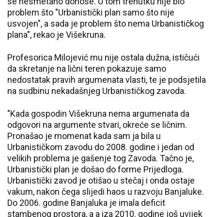
se nesmetano donose. U tom trenutku nije bio
problem što "Urbanistički plan samo što nije
usvojen", a sada je problem što nema Urbanističkog
plana", rekao je Višekruna.
Profesorica Milojević mu nije ostala dužna, ističući
da skretanje na lični teren pokazuje samo
nedostatak pravih argumenata vlasti, te je podsjetila
na sudbinu nekadašnjeg Urbanističkog zavoda.
"Kada gospodin Višekruna nema argumenata da
odgovori na argumente stvari, okreće se ličnim.
Pronašao je momenat kada sam ja bila u
Urbanističkom zavodu do 2008. godine i jedan od
velikih problema je gašenje tog Zavoda. Tačno je,
Urbanistički plan je došao do forme Prijedloga.
Urbanistički zavod je otišao u stečaj i onda ostaje
vakum, nakon čega slijedi haos u razvoju Banjaluke.
Do 2006. godine Banjaluka je imala deficit
stambenog prostora, a a iza 2010. godine još uvijek