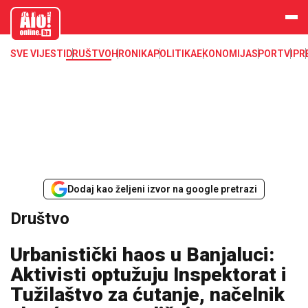
aloonline.b
a
SVE VIJESTI
DRUŠTVO
HRONIKA
POLITIKA
EKONOMIJA
SPORT
VIP
R
Dodaj kao željeni izvor na google pretrazi
Društvo
Urbanistički haos u Banjaluci:
Aktivisti optužuju Inspektorat i
Tužilaštvo za ćutanje, načelnik