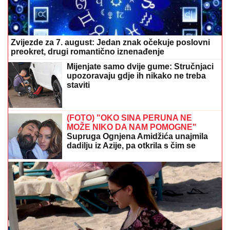
Zvijezde za 7. august: Jedan znak očekuje poslovni
preokret, drugi romantično iznenađenje
Mijenjate samo dvije gume: Stručnjaci
upozoravaju gdje ih nikako ne treba
staviti
(FOTO) "OKO SINA PERUNA NE
MOŽE NIKO DA NAM POMOGNE"
Supruga Ognjena Amidžića unajmila
dadilju iz Azije, pa otkrila s čim se
susreću u kući