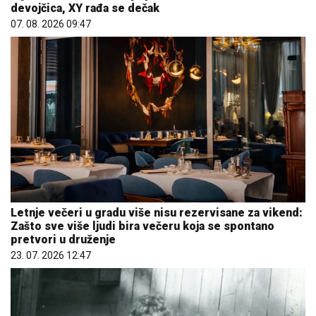
devojčica, XY rađa se dečak
07. 08. 2026 09:47
Letnje večeri u gradu više nisu rezervisane za vikend:
Zašto sve više ljudi bira večeru koja se spontano
pretvori u druženje
23. 07. 2026 12:47