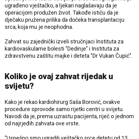
ugrađeno vještačko, a ljekari naglašavaju da je
operacijom produžen život. Takođe ističu da je
dječaku pružena prilika da dočeka transplantaciju
srca, koja mu je neophodna.
Zahvat su zajednički izveli stručnjaci Instituta za
kardiovaskularne bolesti "Dedinje" i Instituta za
zdravstvenu zaštitu majke i deteta "Dr Vukan Čupić".
Koliko je ovaj zahvat rijedak u
svijetu?
Kako je rekao kardiohirurg Saša Borović, ovakve
procedure sprovode samo rijetki centri u svijetu.
Navodi da je, prema uzrastu pacijenta, riječ o jednom
od najrjeđih zahvata ove vrste.
"Uspešno smo ugradili veštačko srce detetu od 13