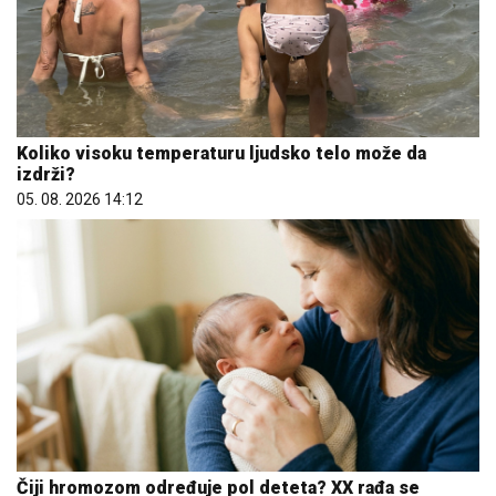
Koliko visoku temperaturu ljudsko telo može da
izdrži?
05. 08. 2026 14:12
Čiji hromozom određuje pol deteta? XX rađa se