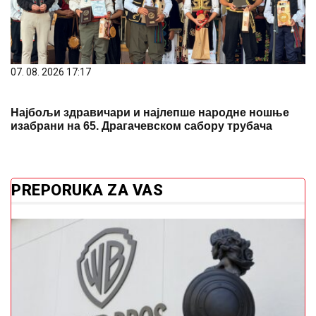
07. 08. 2026 17:17
Најбољи здравичари и најлепше народне ношње
изабрани на 65. Драгачевском сабору трубача
PREPORUKA ZA VAS