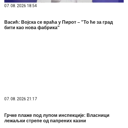
07. 08. 2026 18:54
Васић: Војска се враћа у Пирот – "То ће за град
бити као нова фабрика"
07. 08. 2026 21:17
Грчке плаже под лупом инспекције: Власници
лежаљки стрепе од папрених казни