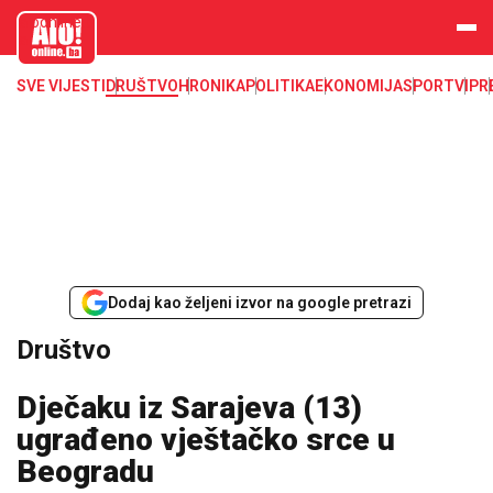
aloonline.b
a
SVE VIJESTI
DRUŠTVO
HRONIKA
POLITIKA
EKONOMIJA
SPORT
VIP
R
Dodaj kao željeni izvor na google pretrazi
Društvo
Dječaku iz Sarajeva (13)
ugrađeno vještačko srce u
Beogradu