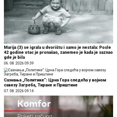
Marija (3) se igrala u dvorištu i samo je nestala: Posle
42 godine otac je pronašao, zanemeo je kada je saznao
gde je bila
06. 08. 2026 09:39
Сазнања „Политике”: Црна Гора следећа у војном
савезу Загреба, Тиране и Приштине
07. 08. 2026 09:14