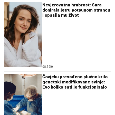
Nevjerovatna hrabrost: Sara
donirala jetru potpunom strancu
i spasila mu život
08:59
|
0
Čovjeku presađeno plućno krilo
genetski modifikovane svinje:
Evo koliko sati je funkcionisalo