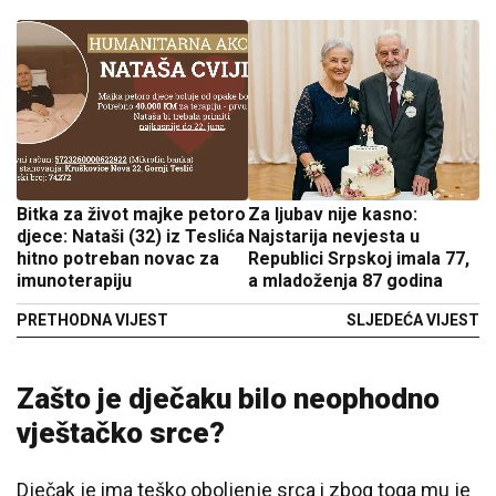
Bitka za život majke petoro
Za ljubav nije kasno:
djece: Nataši (32) iz Teslića
Najstarija nevjesta u
hitno potreban novac za
Republici Srpskoj imala 77,
imunoterapiju
a mladoženja 87 godina
PRETHODNA VIJEST
SLJEDEĆA VIJEST
Zašto je dječaku bilo neophodno
vještačko srce?
Dječak je ima teško oboljenje srca i zbog toga mu je