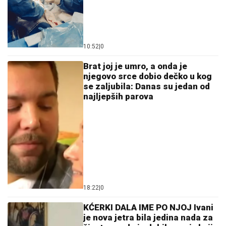
10:52
|
0
Brat joj je umro, a onda je
njegovo srce dobio dečko u kog
se zaljubila: Danas su jedan od
najljepših parova
18:22
|
0
KĆERKI DALA IME PO NJOJ Ivani
je nova jetra bila jedina nada za