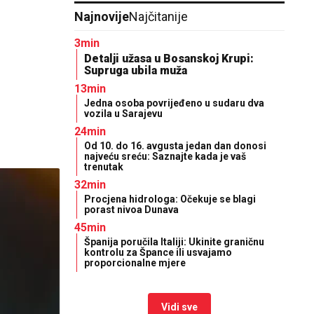
Najnovije
Najčitanije
3min
Detalji užasa u Bosanskoj Krupi:
Supruga ubila muža
13min
Јedna osoba povrijeđeno u sudaru dva
vozila u Sarajevu
24min
Od 10. do 16. avgusta jedan dan donosi
najveću sreću: Saznajte kada je vaš
trenutak
32min
Procjena hidrologa: Očekuje se blagi
porast nivoa Dunava
45min
Španija poručila Italiji: Ukinite graničnu
kontrolu za Špance ili usvajamo
proporcionalne mjere
Vidi sve