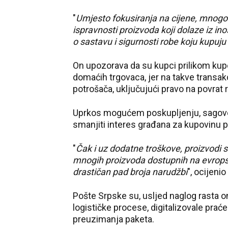
"
Umjesto fokusiranja na cijene, mnogo v
ispravnosti proizvoda koji dolaze iz i
o sastavu i sigurnosti robe koju kupuju
On upozorava da su kupci prilikom kupo
domaćih trgovaca, jer na takve transak
potrošača, uključujući pravo na povrat 
Uprkos mogućem poskupljenju, sagovo
smanjiti interes građana za kupovinu p
"
Čak i uz dodatne troškove, proizvodi sa
mnogih proizvoda dostupnih na evrop
drastičan pad broja narudžbi
", ocijenio
Pošte Srpske su, usljed naglog rasta o
logističke procese, digitalizovale prać
preuzimanja paketa.