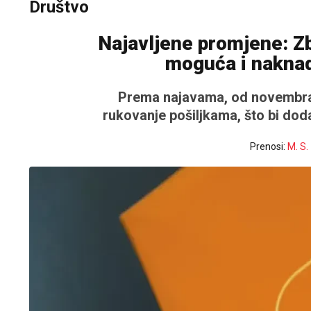
Društvo
Najavljene promjene: Z
moguća i naknad
Prema najavama, od novembra 
rukovanje pošiljkama, što bi d
Prenosi:
M. S.