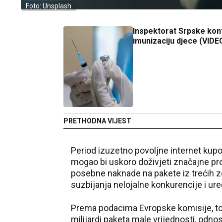
Foto: Unsplash
Inspektorat Srpske kon
imunizaciju djece (VIDE
PRETHODNA VIJEST
Period izuzetno povoljne internet kupo
mogao bi uskoro doživjeti značajne pro
posebne naknade na pakete iz trećih zem
suzbijanja nelojalne konkurencije i ure
Prema podacima Evropske komisije, tok
milijardi paketa male vrijednosti, odnos