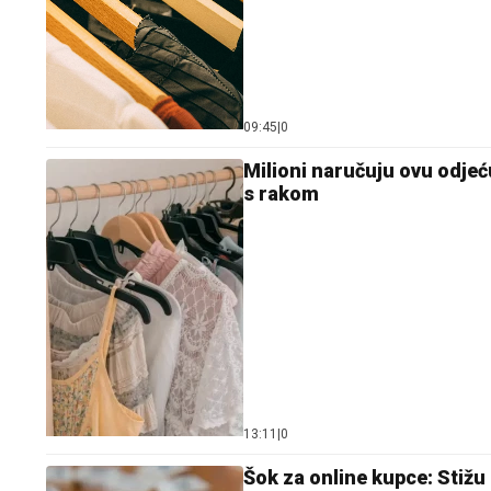
09:45
|
0
Milioni naručuju ovu odje
s rakom
13:11
|
0
Šok za online kupce: Stižu 