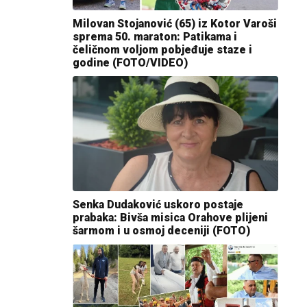
Milovan Stojanović (65) iz Kotor Varoši
sprema 50. maraton: Patikama i
čeličnom voljom pobjeđuje staze i
godine (FOTO/VIDEO)
Senka Dudaković uskoro postaje
prabaka: Bivša misica Orahove plijeni
šarmom i u osmoj deceniji (FOTO)