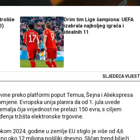
troliše
Drim tim Lige šampiona: UEFA
O)
izabrala najboljeg igrača i
idealnih 11
SLJEDEĆA VIJEST
vine preko platformi poput Temua, Šejna i Aliekspresa
mjene. Evropska unija planira da od 1. jula uvede
alja čija vrijednost ne prelazi 150 evra, s ciljem
đenja tržišta elektronske trgovine.
om 2024. godine u zemlje EU stiglo je više od 4,6
no oko 12 miliona pošiljki dnevno. Sličan trend bilježi