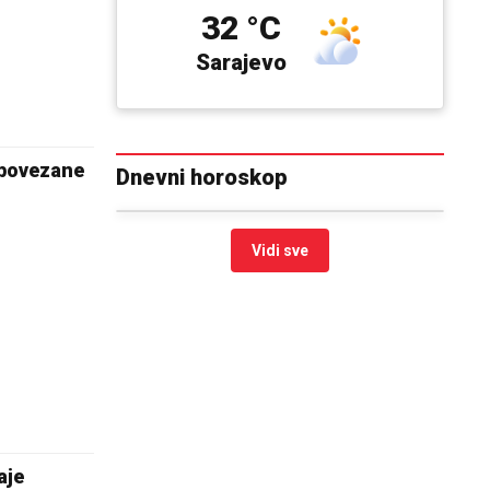
32 °C
Sarajevo
 povezane
Dnevni horoskop
Vidi sve
aje