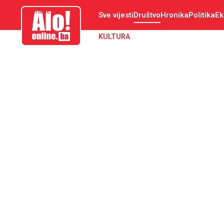
aloonline.ba
Sve vijesti
Društvo
Hronika
Politika
Ek
KULTURA