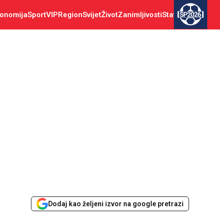
onomija
Sport
VIP
Region
Svijet
Život
Zanimljivosti
Stav
SP2026
Dodaj kao željeni izvor na google pretrazi