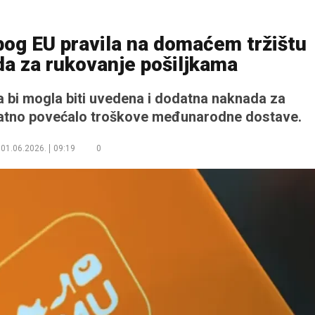
bog EU pravila na domaćem tržištu
a za rukovanje pošiljkama
bi mogla biti uvedena i dodatna naknada za
odatno povećalo troškove međunarodne dostave.
01.06.2026.
09:19
0