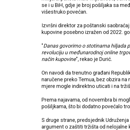
se i u BiH, gdje je broj pošiljaka sa 
višestruko povećan.
Izvršni direktor za poštanski saobraćaj
kupovine posebno izražen od 2022. go
"
Danas govorimo o stotinama hiljada 
revoluciju u međunarodnoj online trgovi
način kupovine
", rekao je Durić.
On navodi da trenutno građani Republi
naručene preko Temua, bez obzira na n
mjere mogle indirektno uticati i na trži
Prema najavama, od novembra bi mogla
pošiljkama, što bi dodatno povećalo 
S druge strane, predsjednik Udruženja 
argument o zaštiti tržišta od nelojalne