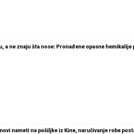
28 °C
Pale
ću, a ne znaju šta nose: Pronađene opasne hemikalije
novi nameti na pošiljke iz Kine, naručivanje robe post