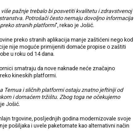
iše pažnje trebalo bi posvetiti kvalitetu i zdravstvenoj
nostranstva. Potrošači često nemaju dovoljno informacija
 preko stranih platformi
", rekao je Јošić.
vine preko stranih aplikacija manje zaštićeni nego kod
cije nije moguće primijeniti domaće propise o zaštiti
robe u roku od 14 dana.
rnici smatraju da nove naknade neće značajno
reko kineskih platformi.
 Temua i sličnih platformi ostaju znatno jeftiniji od
skom i domaćem tržištu. Zbog toga ne očekujemo
 je Јošić.
nlajn trgovine, posljednjih godina modernizovale svoje
enje pošiljaka i uvele paketomate kao alternativni način