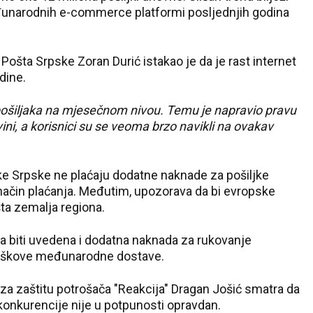
međunarodnih e-commerce platformi posljednjih godina
 Pošta Srpske Zoran Durić istakao je da je rast internet
dine.
pošiljaka na mjesečnom nivou. Temu je napravio pravu
ni, a korisnici su se veoma brzo navikli na ovakav
ke Srpske ne plaćaju dodatne naknade za pošiljke
ačin plaćanja. Međutim, upozorava da bi evropske
šta zemalja regiona.
 biti uvedena i dodatna naknada za rukovanje
troškove međunarodne dostave.
za zaštitu potrošača "Reakcija" Dragan Јošić smatra da
 konkurencije nije u potpunosti opravdan.