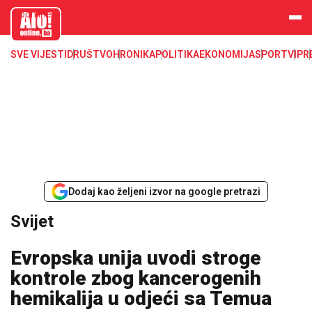
aloonline.b
a
SVE VIJESTI
DRUŠTVO
HRONIKA
POLITIKA
EKONOMIJA
SPORT
VIP
R
Dodaj kao željeni izvor na google pretrazi
Svijet
Evropska unija uvodi stroge
kontrole zbog kancerogenih
hemikalija u odjeći sa Temua