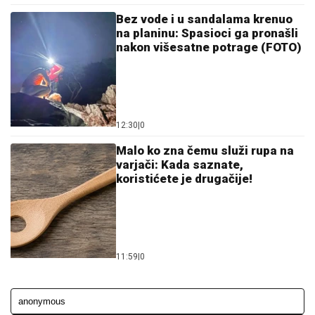
Bez vode i u sandalama krenuo
na planinu: Spasioci ga pronašli
nakon višesatne potrage (FOTO)
12:30
|
0
Malo ko zna čemu služi rupa na
varjači: Kada saznate,
koristićete je drugačije!
11:59
|
0