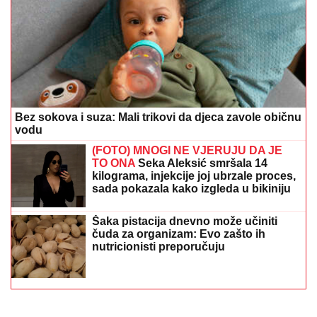
Bez sokova i suza: Mali trikovi da djeca zavole običnu
vodu
(FOTO) MNOGI NE VJERUJU DA JE
TO ONA
Seka Aleksić smršala 14
kilograma, injekcije joj ubrzale proces,
sada pokazala kako izgleda u bikiniju
Šaka pistacija dnevno može učiniti
čuda za organizam: Evo zašto ih
nutricionisti preporučuju