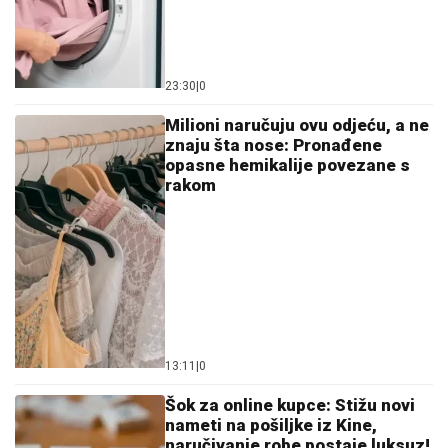
23:30
|
0
Milioni naručuju ovu odjeću, a ne
znaju šta nose: Pronađene
opasne hemikalije povezane s
rakom
13:11
|
0
Šok za online kupce: Stižu novi
nameti na pošiljke iz Kine,
naručivanje robe postaje luksuz!