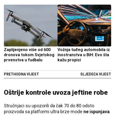
Zaplijenjeno više od 600
Vožnja tuđeg automobila iz
dronova tokom Svjetskog
inostranstva u BiH: Evo šta
prvenstva u fudbalu
kažu propisi
PRETHODNA VIJEST
SLJEDEĆA VIJEST
Oštrije kontrole uvoza jeftine robe
Stručnjaci su upozorili da čak 70 do 80 odsto
proizvoda sa platformi ultra brze mode
ne ispunjava