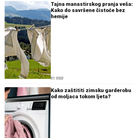
Tajna manastirskog pranja veša:
Kako do savršene čistoće bez
hemije
01:00
|
0
Kako zaštititi zimsku garderobu
od moljaca tokom ljeta?