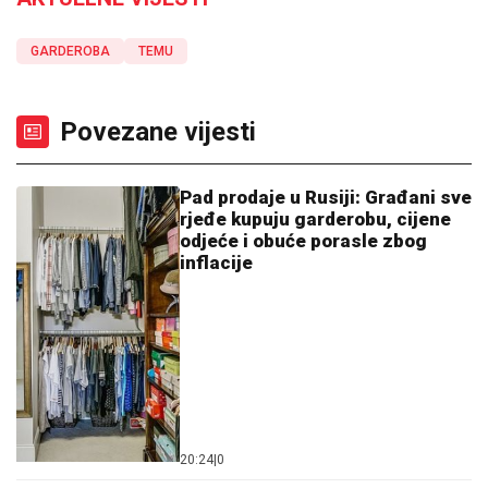
GARDEROBA
TEMU
Povezane vijesti
Pad prodaje u Rusiji: Građani sve
rjeđe kupuju garderobu, cijene
odjeće i obuće porasle zbog
inflacije
20:24
|
0