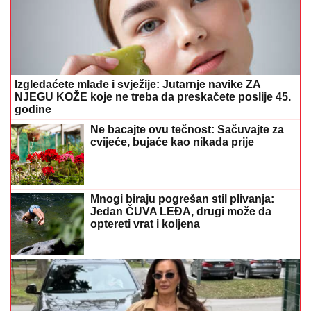
Izgledaćete mlađe i svježije: Jutarnje navike ZA
NJEGU KOŽE koje ne treba da preskačete poslije 45.
godine
Ne bacajte ovu tečnost: Sačuvajte za
cvijeće, bujaće kao nikada prije
Mnogi biraju pogrešan stil plivanja:
Jedan ČUVA LEĐA, drugi može da
optereti vrat i koljena