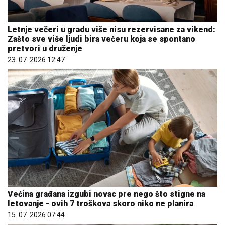
Letnje večeri u gradu više nisu rezervisane za vikend:
Zašto sve više ljudi bira večeru koja se spontano
pretvori u druženje
23. 07. 2026 12:47
Većina građana izgubi novac pre nego što stigne na
letovanje - ovih 7 troškova skoro niko ne planira
15. 07. 2026 07:44