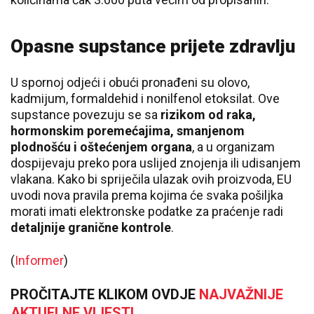
Opasne supstance prijete zdravlju
U spornoj odjeći i obući pronađeni su olovo,
kadmijum, formaldehid i nonilfenol etoksilat. Ove
supstance povezuju se sa
rizikom od raka,
hormonskim poremećajima, smanjenom
plodnošću i oštećenjem organa
, a u organizam
dospijevaju preko pora uslijed znojenja ili udisanjem
vlakana. Kako bi spriječila ulazak ovih proizvoda, EU
uvodi nova pravila prema kojima će svaka pošiljka
morati imati elektronske podatke za praćenje radi
detaljnije granične kontrole
.
(
Informer
)
PROČITAJTE KLIKOM OVDJE
NAJVAŽNIJE
AKTUELNE VIJESTI