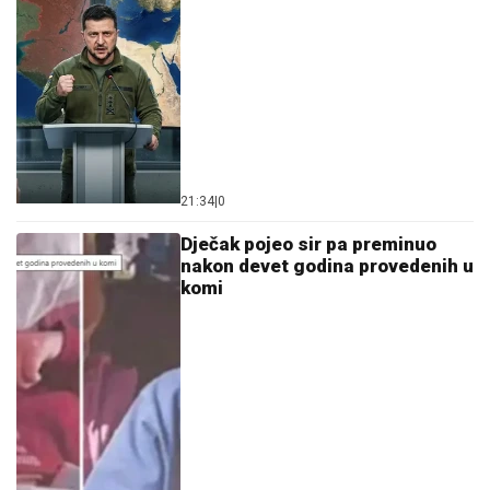
21:34
|
0
Dječak pojeo sir pa preminuo
nakon devet godina provedenih u
komi