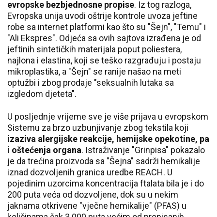
evropske bezbjednosne propise
. Iz tog razloga,
Evropska unija uvodi oštrije kontrole uvoza jeftine
robe sa internet platformi kao što su "Šejn", "Temu" i
"Ali Ekspres". Odjeća sa ovih sajtova izrađena je od
jeftinih sintetičkih materijala poput poliestera,
najlona i elastina, koji se teško razgrađuju i postaju
mikroplastika, a "Šejn" se ranije našao na meti
optužbi i zbog prodaje "seksualnih lutaka sa
izgledom djeteta".
U posljednje vrijeme sve je više prijava u evropskom
Sistemu za brzo uzbunjivanje zbog tekstila koji
izaziva alergijske reakcije, hemijske opekotine, pa
i oštećenja organa
. Istraživanje "Grinpisa" pokazalo
je da trećina proizvoda sa "Šejna" sadrži hemikalije
iznad dozvoljenih granica uredbe REACH. U
pojedinim uzorcima koncentracija ftalata bila je i do
200 puta veća od dozvoljene, dok su u nekim
jaknama otkrivene "vječne hemikalije" (PFAS) u
količinama čak 3.000 puta većim od propisanih.