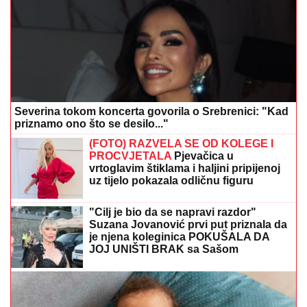
Severina tokom koncerta govorila o Srebrenici: "Kad
priznamo ono što se desilo..."
(FOTO) RAZVELA SE OD KOLEGE I
PROCVJETALA
Pjevačica u
vrtoglavim štiklama i haljini pripijenoj
uz tijelo pokazala odličnu figuru
"Cilj je bio da se napravi razdor"
Suzana Jovanović prvi put priznala da
je njena koleginica POKUŠALA DA
JOJ UNIŠTI BRAK sa Sašom