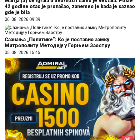
Marija (3) se igrala u dvorištu i samo je nestala: Posle
42 godine otac je pronašao, zanemeo je kada je saznao
gde je bila
06. 08. 2026 09:39
Сазнања „Политике”: Ко је поставио замку
Митрополиту Методију у Горњем Заостру
05. 08. 2026 15:45