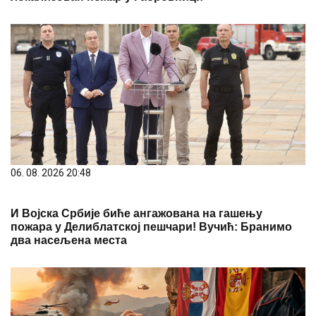
06. 08. 2026 20:48
И Војска Србије биће ангажована на гашењу
пожара у Делиблатској пешчари! Вучић: Бранимо
два насељена места