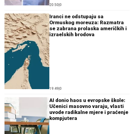
20:50
|
0
Iranci ne odstupaju sa
Ormuskog moreuza: Razmatra
se zabrana prolaska američkih i
izraelskih brodova
19:49
|
0
AI donio haos u evropske škole:
Učenici masovno varaju, vlasti
uvode radikalne mjere i praćenje
kompjutera