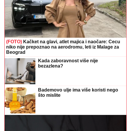
(FOTO)
Kačket na glavi, atlet majica i naočare: Cecu
niko nije prepoznao na aerodromu, leti iz Malage za
Beograd
Kada zaboravnost više nije
bezazlena?
Bademovo ulje ima više koristi nego
što mislite