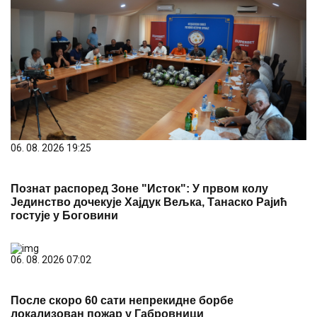
06. 08. 2026 19:25
Познат распоред Зоне "Исток": У првом колу
Јединство дочекује Хајдук Вељка, Танаско Рајић
гостује у Боговини
06. 08. 2026 07:02
После скоро 60 сати непрекидне борбе
локализован пожар у Габровници