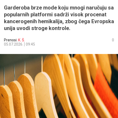
Garderoba brze mode koju mnogi naručuju sa
popularnih platformi sadrži visok procenat
kancerogenih hemikalija, zbog čega Evropska
unija uvodi stroge kontrole.
Prenosi:
K. Š.
0
05.07.2026.
09:45