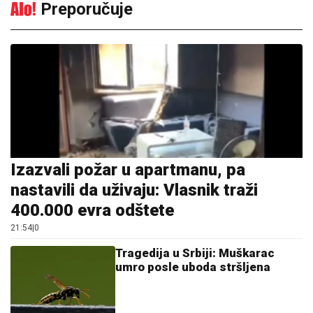
Preporučuje
Izazvali požar u apartmanu, pa
nastavili da uživaju: Vlasnik traži
400.000 evra odštete
21:54
|
0
Tragedija u Srbiji: Muškarac
umro posle uboda stršljena