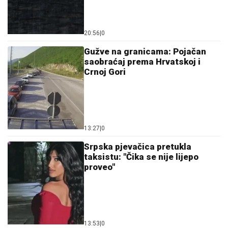
20:56
|
0
Gužve na granicama: Pojačan
saobraćaj prema Hrvatskoj i
Crnoj Gori
13:27
|
0
Srpska pjevačica pretukla
taksistu: "Čika se nije lijepo
proveo"
13:53
|
0