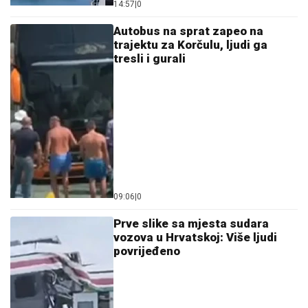
14:57
|
0
Autobus na sprat zapeo na
trajektu za Korčulu, ljudi ga
tresli i gurali
09:06
|
0
Prve slike sa mjesta sudara
vozova u Hrvatskoj: Više ljudi
povrijeđeno