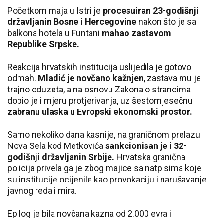
Početkom maja u Istri je
procesuiran 23-godišnji
državljanin Bosne i Hercegovine
nakon što je sa
balkona hotela u Funtani
mahao zastavom
Republike Srpske.
Reakcija hrvatskih institucija uslijedila je gotovo
odmah.
Mladić je novčano kažnjen
, zastava mu je
trajno oduzeta, a na osnovu Zakona o strancima
dobio je i mjeru protjerivanja, uz šestomjesečnu
zabranu ulaska u Evropski ekonomski prostor.
Samo nekoliko dana kasnije, na graničnom prelazu
Nova Sela kod Metkovića
sankcionisan je i 32-
godišnji državljanin Srbije.
Hrvatska granična
policija privela ga je zbog majice sa natpisima koje
su institucije ocijenile kao provokaciju i narušavanje
javnog reda i mira.
Epilog je bila novčana kazna od 2.000 evra i