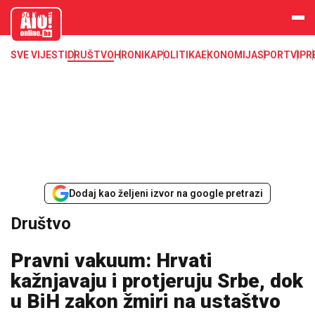
aloonline.b
a
SVE VIJESTI
DRUŠTVO
HRONIKA
POLITIKA
EKONOMIJA
SPORT
VIP
R
Dodaj kao željeni izvor na google pretrazi
Društvo
Pravni vakuum: Hrvati
kažnjavaju i protjeruju Srbe, dok
u BiH zakon žmiri na ustaštvo