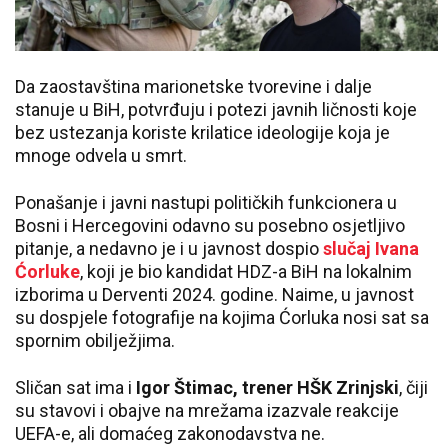
Da zaostavština marionetske tvorevine i dalje
stanuje u BiH, potvrđuju i potezi javnih ličnosti koje
bez ustezanja koriste krilatice ideologije koja je
mnoge odvela u smrt.
Ponašanje i javni nastupi političkih funkcionera u
Bosni i Hercegovini odavno su posebno osjetljivo
pitanje, a nedavno je i u javnost dospio
slučaj Ivana
Ćorluke
, koji je bio kandidat HDZ-a BiH na lokalnim
izborima u Derventi 2024. godine. Naime, u javnost
su dospjele fotografije na kojima Ćorluka nosi sat sa
spornim obilježjima.
Sličan sat ima i
Igor Štimac, trener HŠK Zrinjski
, čiji
su stavovi i obajve na mrežama izazvale reakcije
UEFA-e, ali domaćeg zakonodavstva ne.