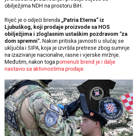
obilježjima NDH na prostoru BiH.
Riječ je o odjeći brenda
„Patria Eterna“ iz
Ljubuškog, koji prodaje proizvode sa HOS
obilježjima i zloglasnim ustaškim pozdravom "za
dom spremni".
Nakon pritiska javnosti u slučaj se
uključila i SIPA, koja je izvršila pretrese zbog sumnje
na izazivanje nacionalne, rasne i vjerske mržnje.
Međutim, nakon toga p
omenuti brend je i dalje
nastavio sa aktivnostima prodaje.