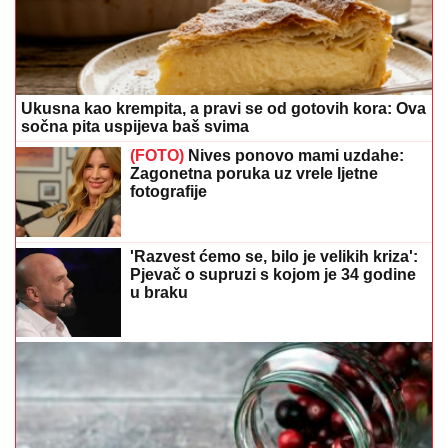
Ukusna kao krempita, a pravi se od gotovih kora: Ova
sočna pita uspijeva baš svima
(FOTO)
Nives ponovo mami uzdahe:
Zagonetna poruka uz vrele ljetne
fotografije
'Razvest ćemo se, bilo je velikih kriza':
Pjevač o supruzi s kojom je 34 godine
u braku