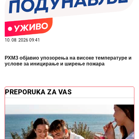
10. 08. 2026 09:41
РХМЗ објавио упозорења на високе температуре и
услове за иницирање и ширење пожара
PREPORUKA ZA VAS