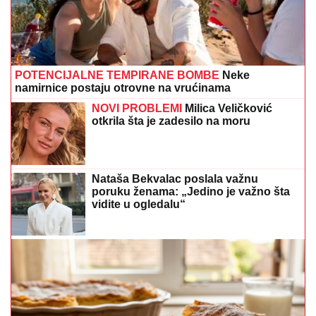
POTENCIJALNE TEMPIRANE BOMBE
Neke
namirnice postaju otrovne na vrućinama
NOVI PROBLEMI
Milica Veličković
otkrila šta je zadesilo na moru
Nataša Bekvalac poslala važnu
poruku ženama: „Jedino je važno šta
vidite u ogledalu“