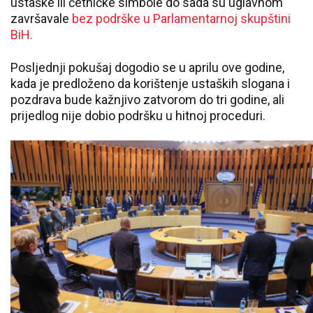
ustaške ili četničke simbole do sada su uglavnom
završavale
bez podrške u Parlamentarnoj skupštini
BiH.
Posljednji pokušaj dogodio se u aprilu ove godine,
kada je predloženo da korištenje ustaških slogana i
pozdrava bude kažnjivo zatvorom do tri godine, ali
prijedlog nije dobio podršku u hitnoj proceduri.