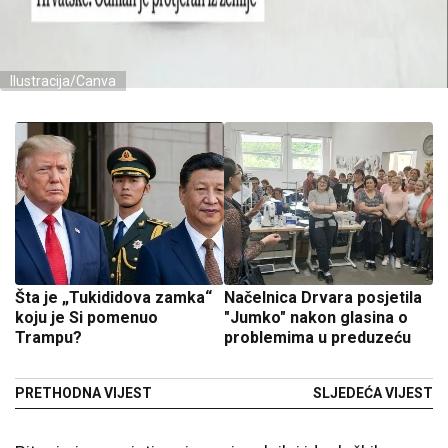
Ilustracija/Canva
Šta je „Tukididova zamka“
Načelnica Drvara posjetila
koju je Si pomenuo
"Jumko" nakon glasina o
Trampu?
problemima u preduzeću
PRETHODNA VIJEST
SLJEDEĆA VIJEST