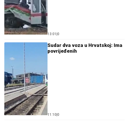
13:01
|
0
Sudar dva voza u Hrvatskoj: Ima
povrijeđenih
11:10
|
0