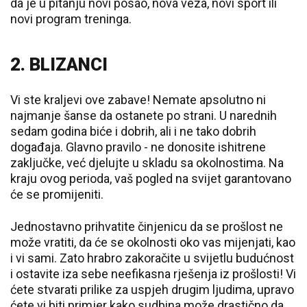
da je u pitanju novi posao, nova veza, novi sport ili
novi program treninga.
2. BLIZANCI
Vi ste kraljevi ove zabave! Nemate apsolutno ni
najmanje šanse da ostanete po strani. U narednih
sedam godina biće i dobrih, ali i ne tako dobrih
događaja. Glavno pravilo - ne donosite ishitrene
zaključke, već djelujte u skladu sa okolnostima. Na
kraju ovog perioda, vaš pogled na svijet garantovano
će se promijeniti.
Jednostavno prihvatite činjenicu da se prošlost ne
može vratiti, da će se okolnosti oko vas mijenjati, kao
i vi sami. Zato hrabro zakoračite u svijetlu budućnost
i ostavite iza sebe neefikasna rješenja iz prošlosti! Vi
ćete stvarati prilike za uspjeh drugim ljudima, upravo
ćete vi biti primjer kako sudbina može drastično da