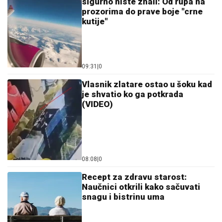
sigurno niste znali: Od rupa na
prozorima do prave boje "crne
kutije"
09:31
|
0
Vlasnik zlatare ostao u šoku kad
je shvatio ko ga potkrada
(VIDEO)
08:08
|
0
Recept za zdravu starost:
Naučnici otkrili kako sačuvati
snagu i bistrinu uma