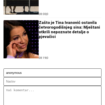
08:00
|
0
Zašto je Tina Ivanović ostavila
četvorogodišnjeg sina: Mještani
otkrili nepoznate detalje o
pjevačici
08:19
|
0