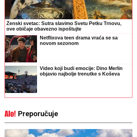
Ženski svetac: Sutra slavimo Svetu Petku Trnovu,
ove običaje obavezno ispoštujte
Netflixova teen drama vraća se sa
novom sezonom
Video koji budi emocije: Dino Merlin
objavio najbolje trenutke s Koševa
Preporučuje