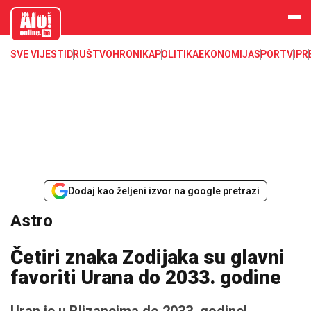
aloonline.b
a
SVE VIJESTI
DRUŠTVO
HRONIKA
POLITIKA
EKONOMIJA
SPORT
VIP
R
Dodaj kao željeni izvor na google pretrazi
Astro
Četiri znaka Zodijaka su glavni
favoriti Urana do 2033. godine