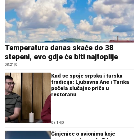
Temperatura danas skače do 38
stepeni, evo gdje će biti najtoplije
08:21
|
0
Kad se spoje srpska i turska
tradicija: Ljubavna Ane i Tarika
počela slučajno priča u
restoranu
08:14
|
0
Činjenice o avionima koje