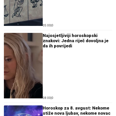
05:00
|
0
Najosjetljiviji horoskopski
znakovi: Jedna riječ dovoljna je
da ih povrijedi
08:00
|
0
Horoskop za 8. avgust: Nekome
stiže nova ljubav, nekome novac