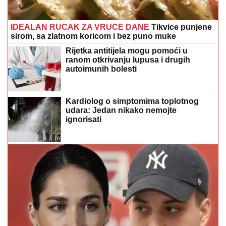
IDEALAN RUČAK ZA VRUĆE DANE
Tikvice punjene
sirom, sa zlatnom koricom i bez puno muke
Rijetka antitijela mogu pomoći u
ranom otkrivanju lupusa i drugih
autoimunih bolesti
Kardiolog o simptomima toplotnog
udara: Jedan nikako nemojte
ignorisati