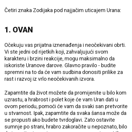
Četiri znaka Zodijaka pod najjačim uticajem Urana:
1. OVAN
Očekuju vas prijatna iznenađenja i neočekivani obrti.
Vi ste jedni od rijetkih koji, zahvaljujući svom
karakteru i brzini reakcije, mogu maksimalno da
iskoriste Uranove darove. Glavno pravilo - budite
spremni na to da će vam sudbina donositi prilike za
rast i razvoj iz vrlo neočekivanih izvora.
Zapamtite da život možete da promijenite u bilo kom
uzrastu, a hrabrost i polet koje će vam Uran dati u
ovom periodu, pomoći će vam da svaki san pretvorite
u stvarnost. Ipak, zapamtite da svaka šansa može da
se propusti ako budete tvrdoglavi. Zato ostavite
sumnje po strani, hrabro zakoračite u nepoznato, bilo