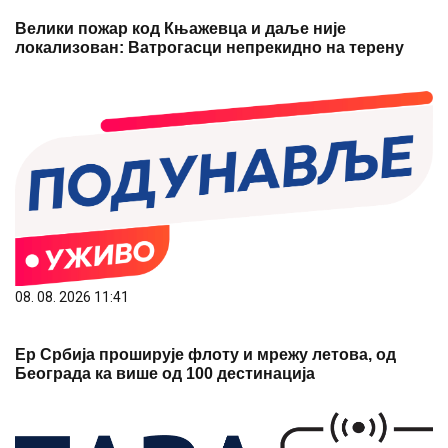
Велики пожар код Књажевца и даље није
локализован: Ватрогасци непрекидно на терену
08. 08. 2026 11:41
Ер Србија проширује флоту и мрежу летова, од
Београда ка више од 100 дестинација