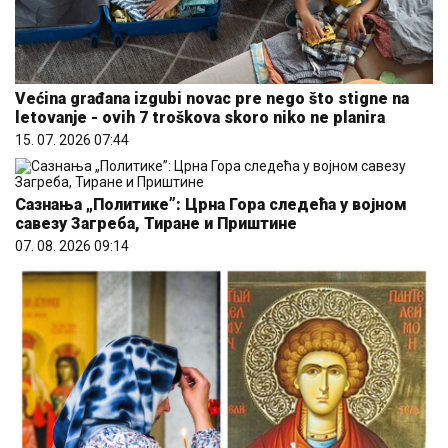
Većina građana izgubi novac pre nego što stigne na
letovanje - ovih 7 troškova skoro niko ne planira
15. 07. 2026 07:44
Сазнања „Политике”: Црна Гора следећа у војном
савезу Загреба, Тиране и Приштине
07. 08. 2026 09:14