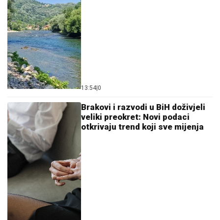
13:54
|
0
Brakovi i razvodi u BiH doživjeli
veliki preokret: Novi podaci
otkrivaju trend koji sve mijenja