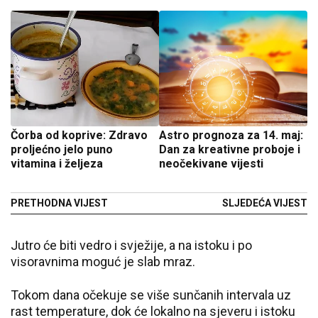
Čorba od koprive: Zdravo
Astro prognoza za 14. maj:
proljećno jelo puno
Dan za kreativne proboje i
vitamina i željeza
neočekivane vijesti
PRETHODNA VIJEST
SLJEDEĆA VIJEST
Jutro će biti vedro i svježije, a na istoku i po
visoravnima moguć je slab mraz.
Tokom dana očekuje se više sunčanih intervala uz
rast temperature, dok će lokalno na sjeveru i istoku