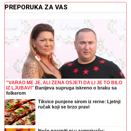
PREPORUKA ZA VAS
"VARAO ME JE, ALI ŽENA OSJETI DA LI JE TO BILO
IZ LJUBAVI"
Đanijeva supruga iskreno o braku sa
folkerom
Tikvice punjene sirom iz rerne: Ljetnji
ručak koji se brzo pravi
Neće pocrniti ni u zamrzivaču: