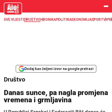
aloonline.b
a
SVE VIJESTI
DRUŠTVO
HRONIKA
POLITIKA
EKONOMIJA
SPORT
VIP
R
Dodaj kao željeni izvor na google pretrazi
Društvo
Danas sunce, pa nagla promjena
vremena i grmljavina