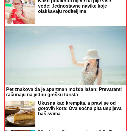
Kako potaknuti dijete da pije više
vode: Jednostavne navike koje
olakšavaju roditeljima
Pet znakova da je apartman možda lažan: Prevaranti
računaju na jednu grešku turista
Ukusna kao krempita, a pravi se od
gotovih kora: Ova sočna pita uspijeva
baš svima