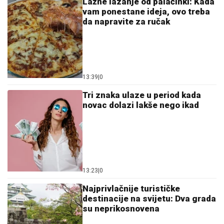
Lažne lazanje od palačinki: Kada
vam ponestane ideja, ovo treba
da napravite za ručak
13:39
|
0
Tri znaka ulaze u period kada
novac dolazi lakše nego ikad
13:23
|
0
Najprivlačnije turističke
destinacije na svijetu: Dva grada
su neprikosnovena