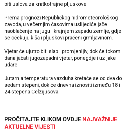
biti uslova za kratkotrajne pljuskove.
Prema prognozi Republičkog hidrometeorološkog
zavoda, u večernjim časovima uslijediće jače
naoblačenje na jugu i krajnjem zapadu zemlje, gdje
se očekuju kiša i pljuskovi praćeni grmljavinom.
Vjetar će ujutro biti slab i promjenljiv, dok će tokom
dana jačati jugozapadni vjetar, ponegdje i uz jake
udare.
Jutarnja temperatura vazduha kretaće se od dva do
sedam stepeni, dok će dnevna iznositi između 18 i
24 stepena Celzijusova.
PROČITAJTE KLIKOM OVDJE
NAJVAŽNIJE
AKTUELNE VIJESTI