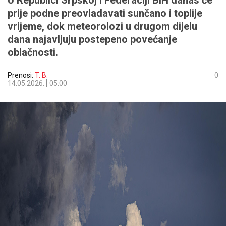
U Republici Srpskoj i Federaciji BiH danas će
prije podne preovladavati sunčano i toplije
vrijeme, dok meteorolozi u drugom dijelu
dana najavljuju postepeno povećanje
oblačnosti.
Prenosi:
T. B.
0
14.05.2026.
05:00