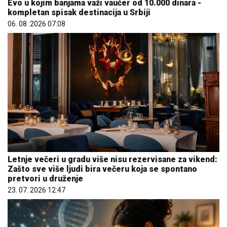
Evo u kojim banjama važi vaučer od 10.000 dinara -
kompletan spisak destinacija u Srbiji
06. 08. 2026 07:08
Letnje večeri u gradu više nisu rezervisane za vikend:
Zašto sve više ljudi bira večeru koja se spontano
pretvori u druženje
23. 07. 2026 12:47