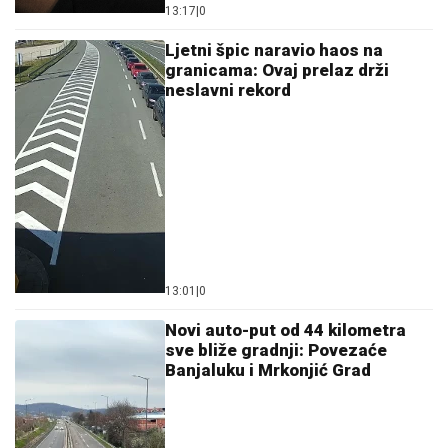
13:17
|
0
Ljetni špic naravio haos na
granicama: Ovaj prelaz drži
neslavni rekord
13:01
|
0
Novi auto-put od 44 kilometra
sve bliže gradnji: Povezaće
Banjaluku i Mrkonjić Grad