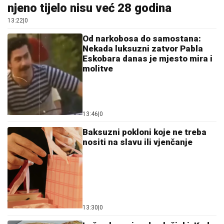
njeno tijelo nisu već 28 godina
13:22
|
0
Od narkobosa do samostana:
Nekada luksuzni zatvor Pabla
Eskobara danas je mjesto mira i
molitve
13:46
|
0
Baksuzni pokloni koje ne treba
nositi na slavu ili vjenčanje
13:30
|
0