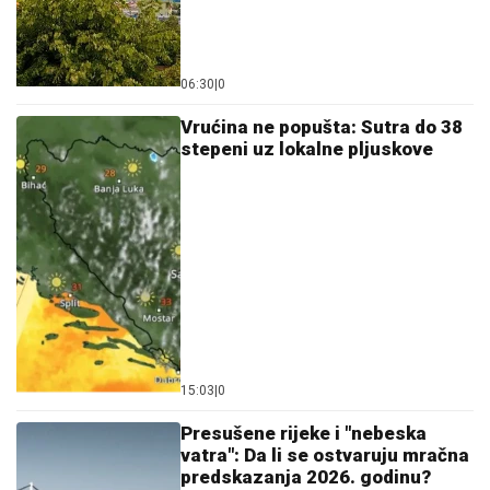
06:30
|
0
Vrućina ne popušta: Sutra do 38
stepeni uz lokalne pljuskove
15:03
|
0
Presušene rijeke i "nebeska
vatra": Da li se ostvaruju mračna
predskazanja 2026. godinu?