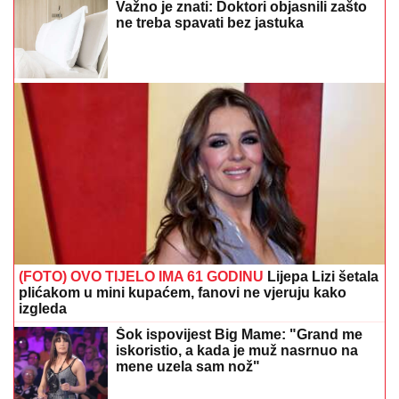
Važno je znati: Doktori objasnili zašto
ne treba spavati bez jastuka
(FOTO) OVO TIJELO IMA 61 GODINU
Lijepa Lizi šetala
plićakom u mini kupaćem, fanovi ne vjeruju kako
izgleda
Šok ispovijest Big Mame: "Grand me
iskoristio, a kada je muž nasrnuo na
mene uzela sam nož"