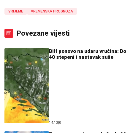
VRIJEME
VREMENSKA PROGNOZA
Povezane vijesti
BiH ponovo na udaru vrućina: Do
40 stepeni i nastavak suše
14:12
|
0