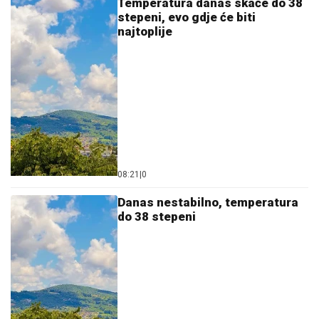
Temperatura danas skače do 38
stepeni, evo gdje će biti
najtoplije
08:21
|
0
Danas nestabilno, temperatura
do 38 stepeni