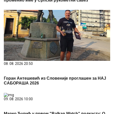
променио име у Српски рукометни савез
08. 08. 2026 20:50
Горан Антешевић из Словеније проглашен за НАЈ
САБОРАША 2026
09. 08. 2026 10:00
Марко Ђурић у првом "Balkan Watch" подкасту: О