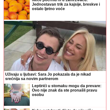
Jednostavan trik za kajsije, breskve i
ostalo ljetno voće
Uživaju u ljubavi: Sara Jo pokazala da je nikad
srećnija sa novim partnerom
Leptirići u stomaku mogu da prevare:
Ovo nije znak da ste pronašli pravu
osobu