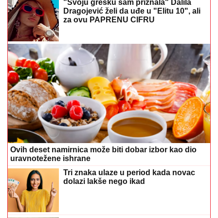
"Svoju grešku sam priznala" Dalila
Dragojević želi da uđe u "Elitu 10", ali
za ovu PAPRENU CIFRU
Ovih deset namirnica može biti dobar izbor kao dio
uravnotežene ishrane
Tri znaka ulaze u period kada novac
dolazi lakše nego ikad