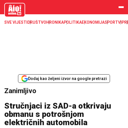
aloonline.b
a
SVE VIJESTI
DRUŠTVO
HRONIKA
POLITIKA
EKONOMIJA
SPORT
VIP
R
Dodaj kao željeni izvor na google pretrazi
Zanimljivo
Stručnjaci iz SAD-a otkrivaju
obmanu s potrošnjom
električnih automobila