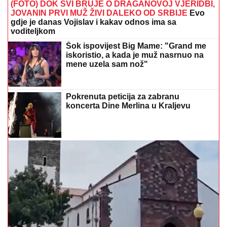
(FOTO) DOK SVI BRUJE O DRAGANOVOJ VJERIDBI,
JOVANIN PRVI MUŽ ŽIVI DALEKO OD SRBIJE
Evo
gdje je danas Vojislav i kakav odnos ima sa
voditeljkom
Šok ispovijest Big Mame: "Grand me
iskoristio, a kada je muž nasrnuo na
mene uzela sam nož"
Pokrenuta peticija za zabranu
koncerta Dine Merlina u Kraljevu