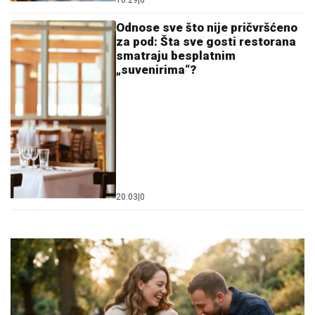
10:29
|
0
Odnose sve što nije pričvršćeno
za pod: Šta sve gosti restorana
smatraju besplatnim
„suvenirima“?
20:03
|
0