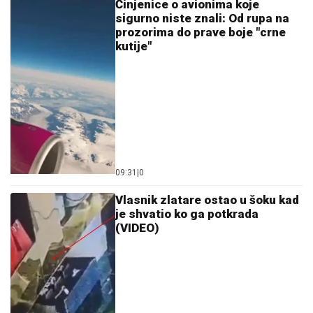
Činjenice o avionima koje
sigurno niste znali: Od rupa na
prozorima do prave boje "crne
kutije"
09:31
|
0
Vlasnik zlatare ostao u šoku kad
je shvatio ko ga potkrada
(VIDEO)