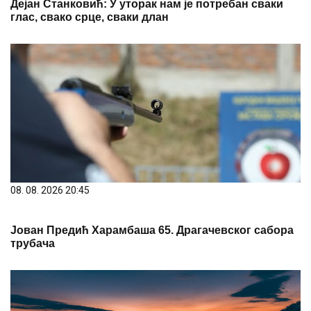
Дејан Станковић: У уторак нам је потребан сваки
глас, свако срце, сваки длан
08. 08. 2026 20:45
Јован Предић Харамбаша 65. Драгачевског сабора
трубача