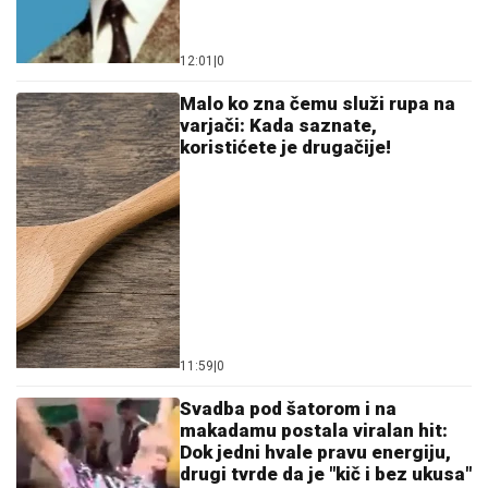
12:01
|
0
Malo ko zna čemu služi rupa na
varjači: Kada saznate,
koristićete je drugačije!
11:59
|
0
Svadba pod šatorom i na
makadamu postala viralan hit:
Dok jedni hvale pravu energiju,
drugi tvrde da je "kič i bez ukusa"