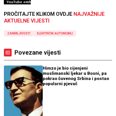
PROČITAJTE KLIKOM OVDJE
NAJVAŽNIJE
AKTUELNE VIJESTI
ZANIMLJIVOSTI
ELEKTRIČNI AUTOMOBILI
Povezane vijesti
Himzo je bio cijenjeni
muslimanski ljekar u Bosni, pa
pokrao čuvenog Srbina i postao
popularni pjevač