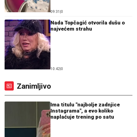
09:31
|
0
Nada Topčagić otvorila dušu o
najvećem strahu
10:42
|
0
Zanimljivo
Ima titulu "najbolje zadnjice
Instagrama", a evo koliko
naplaćuje trening po satu