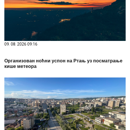
09. 08. 2026 09:16
Организован ноћни успон на Ртањ уз посматрање
кише метеора