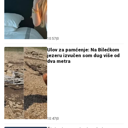
10:57
|
0
Ulov za pamćenje: Na Bilećkom
jezeru izvučen som dug više od
dva metra
10:47
|
0