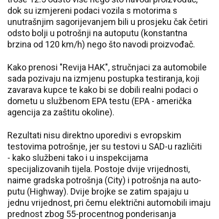
dok su izmjereni podaci vozila s motorima s
unutrašnjim sagorijevanjem bili u prosjeku čak četiri
odsto bolji u potrošnji na autoputu (konstantna
brzina od 120 km/h) nego što navodi proizvođač.
Kako prenosi "Revija HAK", stručnjaci za automobile
sada pozivaju na izmjenu postupka testiranja, koji
zavarava kupce te kako bi se dobili realni podaci o
dometu u službenom EPA testu (EPA - američka
agencija za zaštitu okoline).
Rezultati nisu direktno uporedivi s evropskim
testovima potrošnje, jer su testovi u SAD-u različiti
- kako službeni tako i u inspekcijama
specijalizovanih tijela. Postoje dvije vrijednosti,
naime gradska potrošnja (City) i potrošnja na auto-
putu (Highway). Dvije brojke se zatim spajaju u
jednu vrijednost, pri čemu električni automobili imaju
prednost zbog 55-procentnog ponderisanja