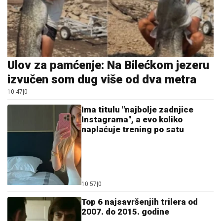
Ulov za pamćenje: Na Bilećkom jezeru
izvučen som dug više od dva metra
10:47
|
0
Ima titulu "najbolje zadnjice
Instagrama", a evo koliko
naplaćuje trening po satu
10:57
|
0
Top 6 najsavršenjih trilera od
2007. do 2015. godine