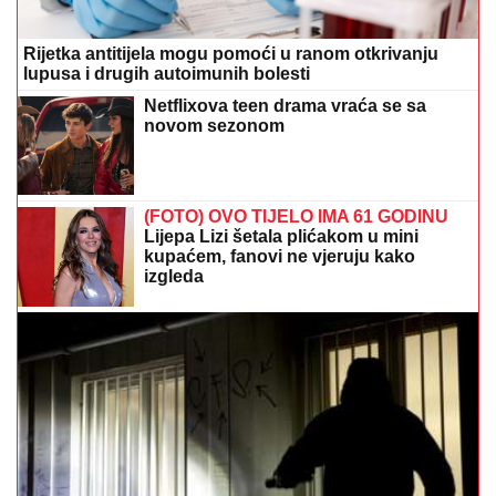
Rijetka antitijela mogu pomoći u ranom otkrivanju
lupusa i drugih autoimunih bolesti
Netflixova teen drama vraća se sa
novom sezonom
(FOTO) OVO TIJELO IMA 61 GODINU
Lijepa Lizi šetala plićakom u mini
kupaćem, fanovi ne vjeruju kako
izgleda