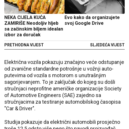
NEKA CIJELA KUĆA
Evo kako da organizujete
ZAMIRIŠE Neodoljiv hljeb
svoj Google Drive
sa začinskim biljem idealan
izbor za doručak
PRETHODNA VIJEST
SLJEDEĆA VIJEST
Električna vozila pokazuju značajno veće odstupanje
od zvanične standardne potrošnje u vožnji auto-
putevima od vozila s motorom s unutrašnjim
sagorijevanjem. To je zaključak do kojeg su došli
stručnjaci neprofitne američke organizacije Society
of Automotive Engineers (SAE) zajedno sa
stručnjacima za testiranje automobilskog časopisa
"Car & Driver".
Studija pokazuje da električni automobili prosječno
troše 12.5 odsto više nego što navodi proizvođač,