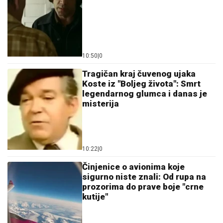
10:50
|
0
Tragičan kraj čuvenog ujaka
Koste iz "Boljeg života": Smrt
legendarnog glumca i danas je
misterija
10:22
|
0
Činjenice o avionima koje
sigurno niste znali: Od rupa na
prozorima do prave boje "crne
kutije"