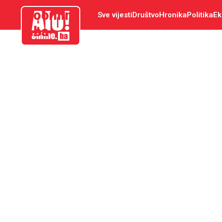
aloonlin
Sve vijesti
Društvo
Hronika
Politika
Ek
e.ba