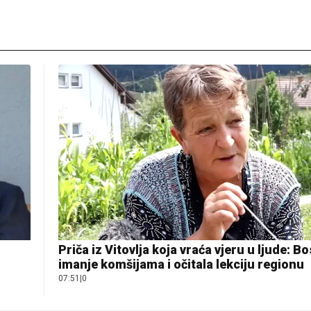
Priča iz Vitovlja koja vraća vjeru u ljude: B
imanje komšijama i očitala lekciju regionu
07:51
|
0