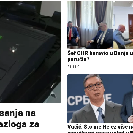
Šef OHR boravio u Banjaluc
poručio?
21:11
|
0
sanja na
azloga za
Vučić: Što me Helez više 
sve više mi raste ugled u 