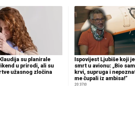
Klaudija su planirale
Ispovijest Ljubiše koji j
ikend u prirodi, ali su
smrt u avionu: „Bio sam
rtve užasnog zločina
krvi, supruga i nepoznat
me čupali iz ambisa!”
20:37
|
0