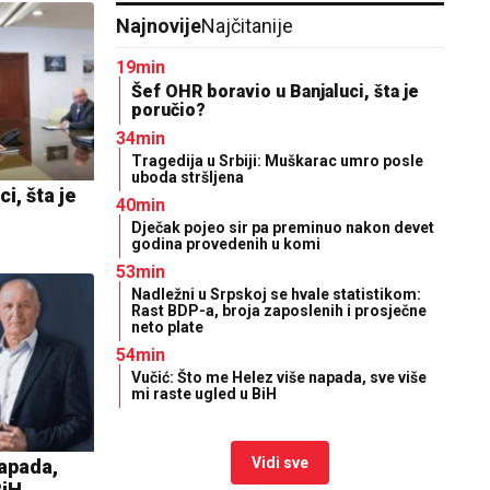
Najnovije
Najčitanije
19min
Šef OHR boravio u Banjaluci, šta je
poručio?
34min
Tragedija u Srbiji: Muškarac umro posle
uboda stršljena
i, šta je
40min
Dječak pojeo sir pa preminuo nakon devet
godina provedenih u komi
53min
Nadležni u Srpskoj se hvale statistikom:
Rast BDP-a, broja zaposlenih i prosječne
neto plate
54min
Vučić: Što me Helez više napada, sve više
mi raste ugled u BiH
Vidi sve
napada,
BiH