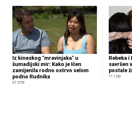
Iz kineskog "mravinjaka" u
Rebeka i 
šumadijski mir: Kako je Ičen
savršen v
zamijenila rodno ostrvo selom
postale ž
podno Rudnika
11:12
|
0
07:37
|
0