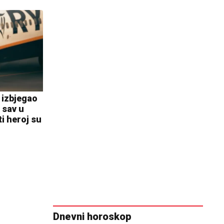
e izbjegao
 sav u
i heroj su
Dnevni horoskop