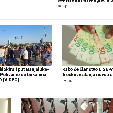
20:36
|
0
blokirali put Banjaluka-
Kako će članstvo u SEPA
 Polivamo se bokalima
troškove slanja novca u
0 (VIDEO)
19:35
|
0