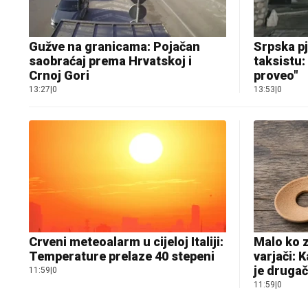
Gužve na granicama: Pojačan
Srpska pj
saobraćaj prema Hrvatskoj i
taksistu: 
Crnoj Gori
proveo"
13:27
|
0
13:53
|
0
Crveni meteoalarm u cijeloj Italiji:
Malo ko z
Temperature prelaze 40 stepeni
varjači: 
je drugač
11:59
|
0
11:59
|
0