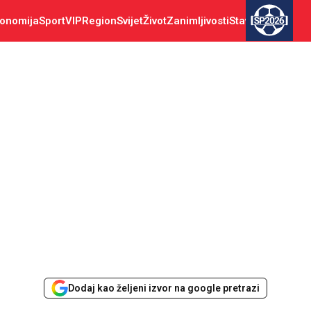
onomija
Sport
VIP
Region
Svijet
Život
Zanimljivosti
Stav
SP2026
Dodaj kao željeni izvor na google pretrazi