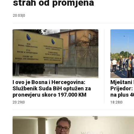
strah od promjena
20:03
|
0
I ovo je Bosna i Hercegovina:
Mještani 
Službenik Suda BiH optužen za
Prijedor:
pronevjeru skoro 197.000 KM
na plus 4
20:29
|
0
18:28
|
0