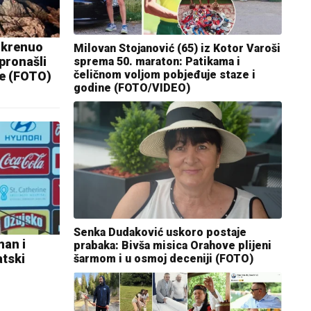
 krenuo
Milovan Stojanović (65) iz Kotor Varoši
 pronašli
sprema 50. maraton: Patikama i
čeličnom voljom pobjeđuje staze i
ge (FOTO)
godine (FOTO/VIDEO)
Senka Dudaković uskoro postaje
man i
prabaka: Bivša misica Orahove plijeni
atski
šarmom i u osmoj deceniji (FOTO)