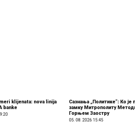
Сазнања „Политике”: Ко је 
замку Митрополиту Методи
Горњем Заостру
05. 08. 2026 15:45
eri klijenata: nova linija
A banke
09:20