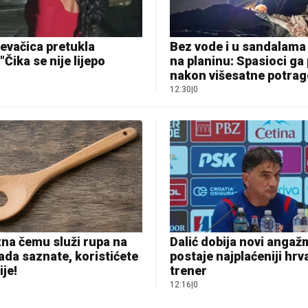
evačica pretukla
Bez vode i u sandalama
"Čika se nije lijepo
na planinu: Spasioci ga
nakon višesatne potra
12:30
|
0
na čemu služi rupa na
Dalić dobija novi angaž
Kada saznate, koristićete
postaje najplaćeniji hrv
ije!
trener
12:16
|
0