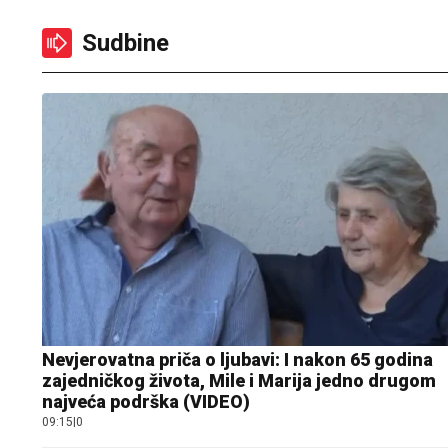
Sudbine
Nevjerovatna priča o ljubavi: I nakon 65 godina
zajedničkog života, Mile i Marija jedno drugom
najveća podrška (VIDEO)
09:15
|
0