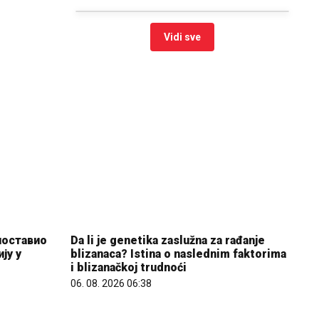
Vidi sve
поставио
ју у
Da li je genetika zaslužna za rađanje
blizanaca? Istina o naslednim faktorima
i blizanačkoj trudnoći
06. 08. 2026 06:38