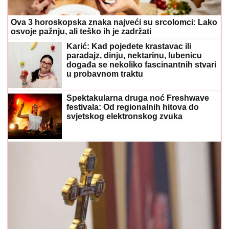
Ova 3 horoskopska znaka najveći su srcolomci: Lako
osvoje pažnju, ali teško ih je zadržati
Karić: Kad pojedete krastavac ili
paradajz, dinju, nektarinu, lubenicu
događa se nekoliko fascinantnih stvari
u probavnom traktu
Spektakularna druga noć Freshwave
festivala: Od regionalnih hitova do
svjetskog elektronskog zvuka