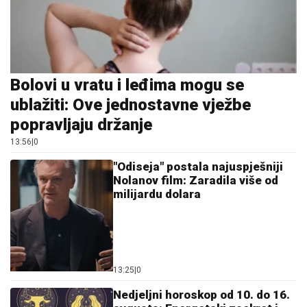
Bolovi u vratu i leđima mogu se
ublažiti: Ove jednostavne vježbe
popravljaju držanje
13:56
|
0
"Odiseja" postala najuspješniji
Nolanov film: Zaradila više od
milijardu dolara
13:25
|
0
Nedjeljni horoskop od 10. do 16.