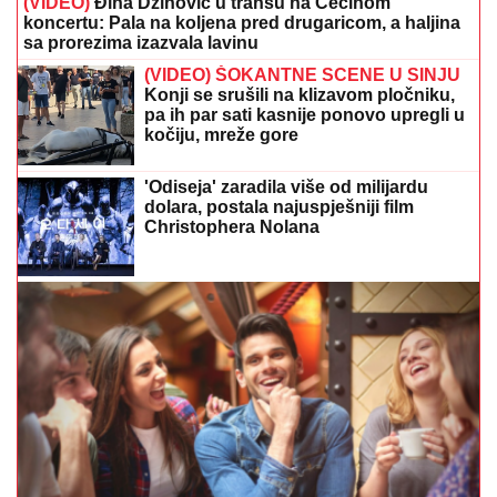
(VIDEO)
Đina Džinović u transu na Cecinom
koncertu: Pala na koljena pred drugaricom, a haljina
sa prorezima izazvala lavinu
(VIDEO) ŠOKANTNE SCENE U SINJU
Konji se srušili na klizavom pločniku,
pa ih par sati kasnije ponovo upregli u
kočiju, mreže gore
'Odiseja' zaradila više od milijardu
dolara, postala najuspješniji film
Christophera Nolana