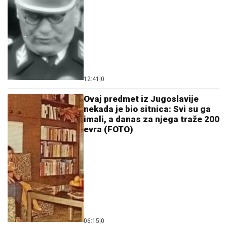
12:41
|
0
Ovaj predmet iz Jugoslavije
nekada je bio sitnica: Svi su ga
imali, a danas za njega traže 200
evra (FOTO)
06:15
|
0