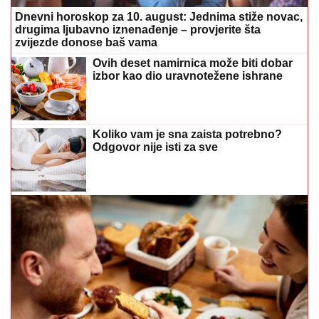
Dnevni horoskop za 10. august: Jednima stiže novac,
drugima ljubavno iznenađenje – provjerite šta
zvijezde donose baš vama
Ovih deset namirnica može biti dobar
izbor kao dio uravnotežene ishrane
Koliko vam je sna zaista potrebno?
Odgovor nije isti za sve