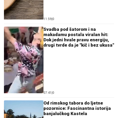
11:59
|
0
Svadba pod šatorom i na
makadamu postala viralan hit:
Dok jedni hvale pravu energiju,
drugi tvrde da je "kič i bez ukusa"
07:41
|
0
Od rimskog tabora do ljetne
pozornice: Fascinantna istorija
banjalučkog Kastela