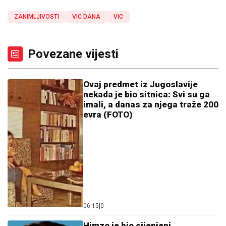
ZANIMLJIVOSTI
VIC DANA
VIC
Povezane vijesti
Ovaj predmet iz Jugoslavije
nekada je bio sitnica: Svi su ga
imali, a danas za njega traže 200
evra (FOTO)
06:15
|
0
Himzo je bio cijenjeni