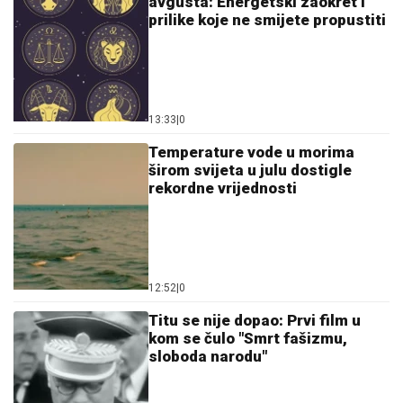
avgusta: Energetski zaokret i
prilike koje ne smijete propustiti
13:33
|
0
Temperature vode u morima
širom svijeta u julu dostigle
rekordne vrijednosti
12:52
|
0
Titu se nije dopao: Prvi film u
kom se čulo "Smrt fašizmu,
sloboda narodu"