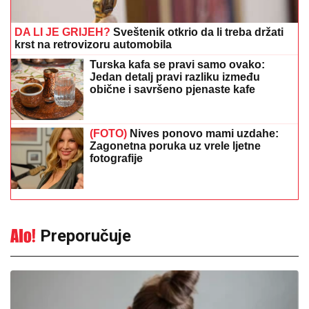
DA LI JE GRIJEH?
Sveštenik otkrio da li treba držati
krst na retrovizoru automobila
Turska kafa se pravi samo ovako:
Jedan detalj pravi razliku između
obične i savršeno pjenaste kafe
(FOTO)
Nives ponovo mami uzdahe:
Zagonetna poruka uz vrele ljetne
fotografije
Preporučuje