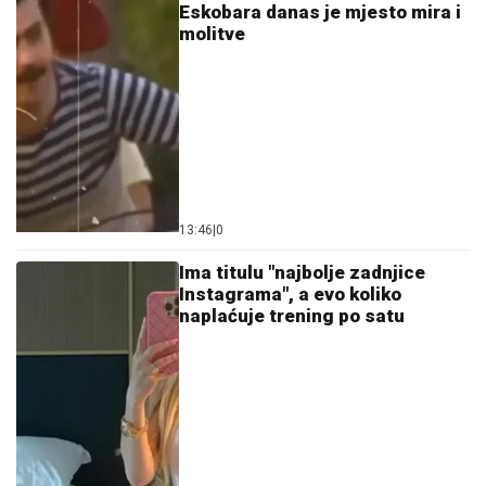
Eskobara danas je mjesto mira i
molitve
13:46
|
0
Ima titulu "najbolje zadnjice
Instagrama", a evo koliko
naplaćuje trening po satu