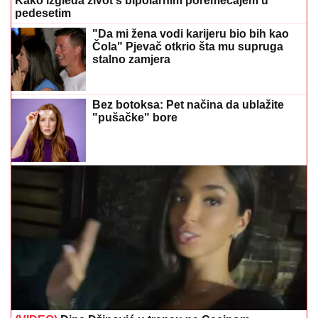
Kako izgleda život s bipolarnim poremećajem u
pedesetim
"Da mi žena vodi karijeru bio bih kao
Čola" Pjevač otkrio šta mu supruga
stalno zamjera
Bez botoksa: Pet načina da ublažite
"pušačke" bore