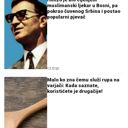
muslimanski ljekar u Bosni, pa
pokrao čuvenog Srbina i postao
popularni pjevač
12:01
|
0
Malo ko zna čemu služi rupa na
varjači: Kada saznate,
koristićete je drugačije!