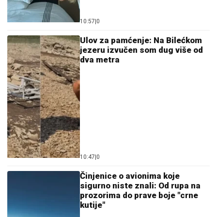
10:57
|
0
Ulov za pamćenje: Na Bilećkom
jezeru izvučen som dug više od
dva metra
10:47
|
0
Činjenice o avionima koje
sigurno niste znali: Od rupa na
prozorima do prave boje "crne
kutije"