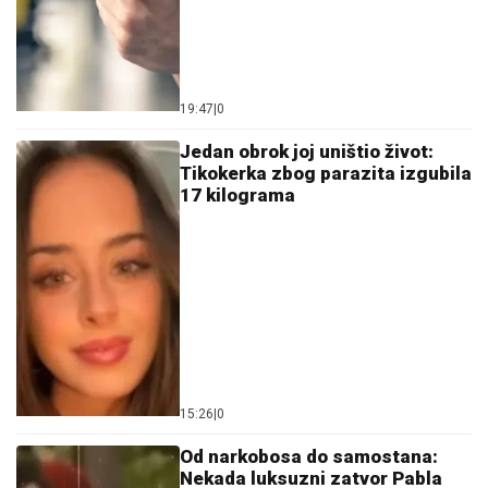
19:47
|
0
Jedan obrok joj uništio život:
Tikokerka zbog parazita izgubila
17 kilograma
15:26
|
0
Od narkobosa do samostana:
Nekada luksuzni zatvor Pabla