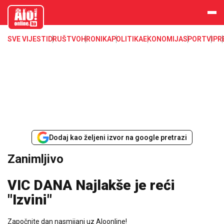
aloonline.b
a
SVE VIJESTI
DRUŠTVO
HRONIKA
POLITIKA
EKONOMIJA
SPORT
VIP
R
Dodaj kao željeni izvor na google pretrazi
Zanimljivo
VIC DANA Najlakše je reći
"Izvini"
Započnite dan nasmijani uz Aloonline!