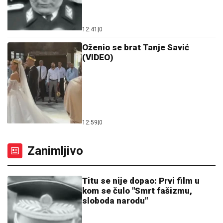
12:41
|
0
Oženio se brat Tanje Savić
(VIDEO)
12:59
|
0
Zanimljivo
Titu se nije dopao: Prvi film u
kom se čulo "Smrt fašizmu,
sloboda narodu"