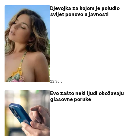
Djevojka za kojom je poludio
svijet ponovo u javnosti
22:30
|
0
Evo zašto neki ljudi obožavaju
glasovne poruke