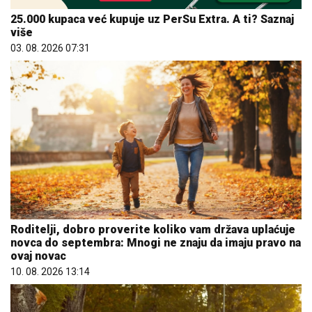
25.000 kupaca već kupuje uz PerSu Extra. A ti? Saznaj
više
03. 08. 2026 07:31
Roditelji, dobro proverite koliko vam država uplaćuje
novca do septembra: Mnogi ne znaju da imaju pravo na
ovaj novac
10. 08. 2026 13:14