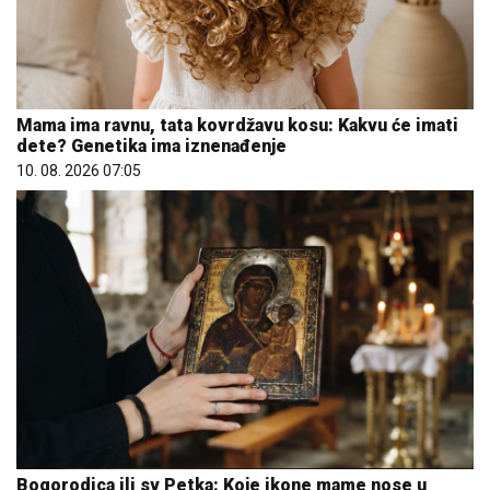
Mama ima ravnu, tata kovrdžavu kosu: Kakvu će imati
dete? Genetika ima iznenađenje
10. 08. 2026 07:05
Bogorodica ili sv Petka: Koje ikone mame nose u