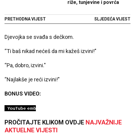
riže, tunjevine i povrća
PRETHODNA VIJEST
SLJEDEĆA VIJEST
Djevojka se svađa s dečkom.
“Ti baš nikad nećeš da mi kažeš izvini!"
“Pa, dobro, izvini."
“Najlakše je reći izvini!"
BONUS VIDEO:
PROČITAJTE KLIKOM OVDJE
NAJVAŽNIJE
AKTUELNE VIJESTI