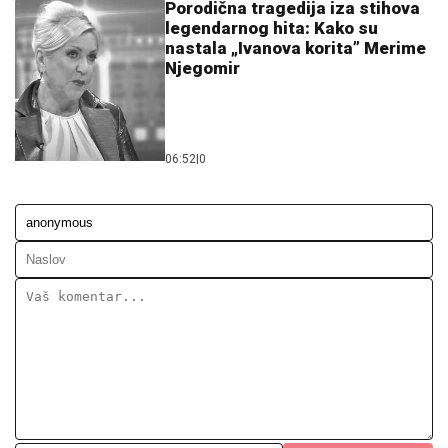
Porodična tragedija iza stihova
legendarnog hita: Kako su
nastala „Ivanova korita” Merime
Njegomir
06:52
|
0