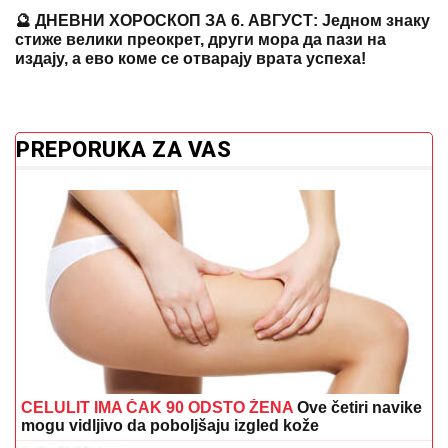
🔮 ДНЕВНИ ХОРОСКОП ЗА 6. АВГУСТ: Једном знаку
стиже велики преокрет, други мора да пази на
издају, а ево коме се отварају врата успеха!
PREPORUKA ZA VAS
CELULIT IMA ČAK 90 ODSTO ŽENA
Ove četiri navike
mogu vidljivo da poboljšaju izgled kože