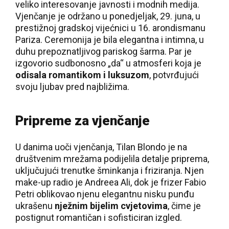
veliko interesovanje javnosti i modnih medija.
Vjenčanje je održano u ponedjeljak, 29. juna, u
prestižnoj gradskoj vijećnici u 16. arondismanu
Pariza. Ceremonija je bila elegantna i intimna, u
duhu prepoznatljivog pariskog šarma. Par je
izgovorio sudbonosno „da“ u atmosferi koja je
odisala romantikom i luksuzom
, potvrđujući
svoju ljubav pred najbližima.
Pripreme za vjenčanje
U danima uoči vjenčanja, Tilan Blondo je na
društvenim mrežama podijelila detalje priprema,
uključujući trenutke šminkanja i friziranja. Njen
make-up radio je Andreea Ali, dok je frizer Fabio
Petri oblikovao njenu elegantnu nisku punđu
ukrašenu
nježnim bijelim cvjetovima
, čime je
postignut romantičan i sofisticiran izgled.