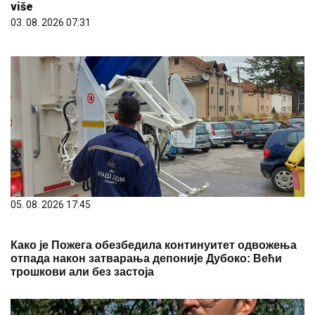
više
03. 08. 2026 07:31
05. 08. 2026 17:45
Како је Пожега обезбедила континуитет одвожења
отпада након затварања депоније Дубоко: Већи
трошкови али без застоја