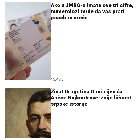
Ako u JMBG-u imate ove tri cifre,
numerolozi tvrde da vas prati
posebna sreća
15:46
|
0
Život Dragutina Dimitrijevića
Apisa: Najkontroverznija ličnost
srpske istorije