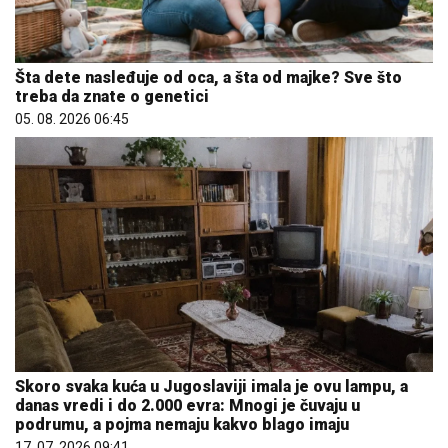
Šta dete nasleđuje od oca, a šta od majke? Sve što
treba da znate o genetici
05. 08. 2026 06:45
Skoro svaka kuća u Jugoslaviji imala je ovu lampu, a
danas vredi i do 2.000 evra: Mnogi je čuvaju u
podrumu, a pojma nemaju kakvo blago imaju
17. 07. 2026 09:41