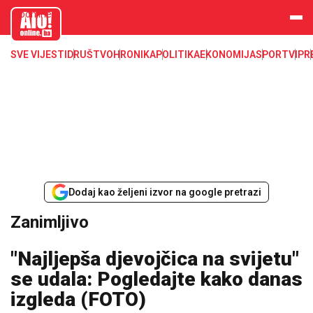
aloonline.b
a
SVE VIJESTI
DRUŠTVO
HRONIKA
POLITIKA
EKONOMIJA
SPORT
VIP
R
Dodaj kao željeni izvor na google pretrazi
Zanimljivo
"Najljepša djevojčica na svijetu"
se udala: Pogledajte kako danas
izgleda (FOTO)