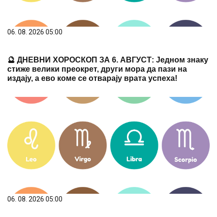
06. 08. 2026 05:00
🔮 ДНЕВНИ ХОРОСКОП ЗА 6. АВГУСТ: Једном знаку
стиже велики преокрет, други мора да пази на
издају, а ево коме се отварају врата успеха!
06. 08. 2026 05:00