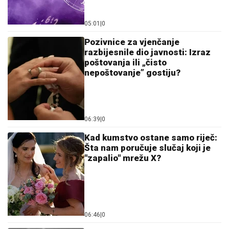
05:01
|
0
Pozivnice za vjenčanje
razbijesnile dio javnosti: Izraz
poštovanja ili „čisto
nepoštovanje” gostiju?
06:39
|
0
Kad kumstvo ostane samo riječ:
Šta nam poručuje slučaj koji je
"zapalio" mrežu X?
06:46
|
0