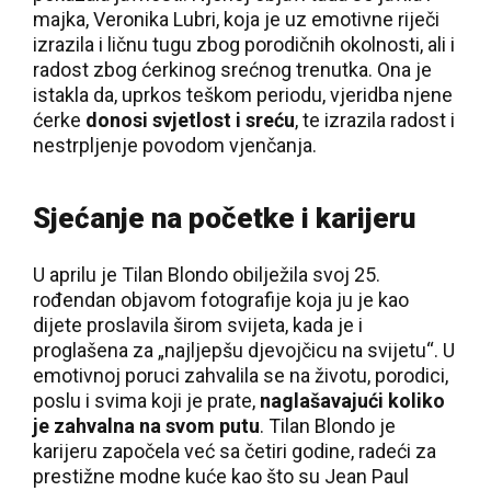
majka, Veronika Lubri, koja je uz emotivne riječi
izrazila i ličnu tugu zbog porodičnih okolnosti, ali i
radost zbog ćerkinog srećnog trenutka. Ona je
istakla da, uprkos teškom periodu, vjeridba njene
ćerke
donosi svjetlost i sreću
, te izrazila radost i
nestrpljenje povodom vjenčanja.
Sjećanje na početke i karijeru
U aprilu je Tilan Blondo obilježila svoj 25.
rođendan objavom fotografije koja ju je kao
dijete proslavila širom svijeta, kada je i
proglašena za „najljepšu djevojčicu na svijetu“. U
emotivnoj poruci zahvalila se na životu, porodici,
poslu i svima koji je prate,
naglašavajući koliko
je zahvalna na svom putu
. Tilan Blondo je
karijeru započela već sa četiri godine, radeći za
prestižne modne kuće kao što su Jean Paul