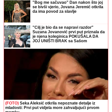
"Bog me sačuvao" Dan nakon što joj
se bivši vjerio, Jovana Jeremić otkrila
da ima povod za slavlje
"Cilj je bio da se napravi razdor"
Suzana Jovanović prvi put priznala da
je njena koleginica POKUŠALA DA
JOJ UNIŠTI BRAK sa Sašom
(FOTO)
Seka Aleksić otkrila nepoznate detalje iz
mladosti: Prvi put vidjela more zahvaljujući prvom