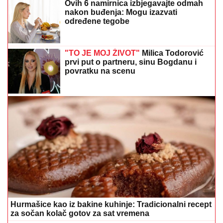
Ovih 6 namirnica izbjegavajte odmah
nakon buđenja: Mogu izazvati
određene tegobe
"TO JE MOJ ŽIVOT"
Milica Todorović
prvi put o partneru, sinu Bogdanu i
povratku na scenu
Hurmašice kao iz bakine kuhinje: Tradicionalni recept
za sočan kolač gotov za sat vremena