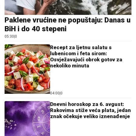
Paklene vrućine ne popuštaju: Danas u
BiH i do 40 stepeni
05:30
|
0
Recept za ljetnu salatu s
lubenicom i feta sirom:
Osvježavajući obrok gotov za
nekoliko minuta
04:00
|
0
Dnevni horoskop za 6. avgust:
Rakovima stiže veća plata, jedan
znak očekuje veliko iznenađenje