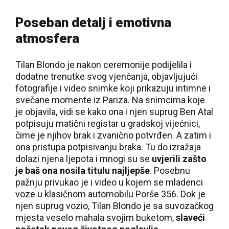
Poseban detalj i emotivna
atmosfera
Tilan Blondo je nakon ceremonije podijelila i
dodatne trenutke svog vjenčanja, objavljujući
fotografije i video snimke koji prikazuju intimne i
svečane momente iz Pariza. Na snimcima koje
je objavila, vidi se kako ona i njen suprug Ben Atal
potpisuju matični registar u gradskoj vijećnici,
čime je njihov brak i zvanično potvrđen. A zatim i
ona pristupa potpisivanju braka. Tu do izražaja
dolazi njena ljepota i mnogi su se
uvjerili zašto
je baš ona nosila titulu najljepše
. Posebnu
pažnju privukao je i video u kojem se mladenci
voze u klasičnom automobilu Porše 356. Dok je
njen suprug vozio, Tilan Blondo je sa suvozačkog
mjesta veselo mahala svojim buketom,
slaveći