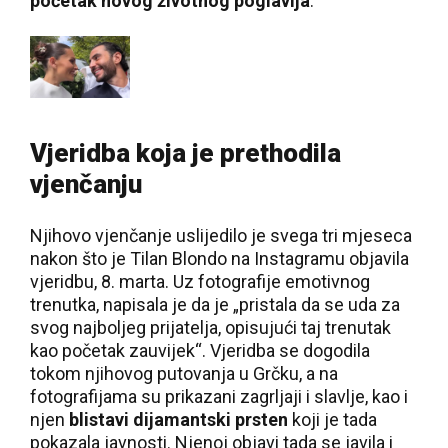
početak novog životnog poglavlja
.
Vjeridba koja je prethodila
vjenčanju
Njihovo vjenčanje uslijedilo je svega tri mjeseca
nakon što je Tilan Blondo na Instagramu objavila
vjeridbu, 8. marta. Uz fotografije emotivnog
trenutka, napisala je da je „pristala da se uda za
svog najboljeg prijatelja, opisujući taj trenutak
kao početak zauvijek“. Vjeridba se dogodila
tokom njihovog putovanja u Grčku, a na
fotografijama su prikazani zagrljaji i slavlje, kao i
njen
blistavi dijamantski prsten
koji je tada
pokazala javnosti. Njenoj objavi tada se javila i