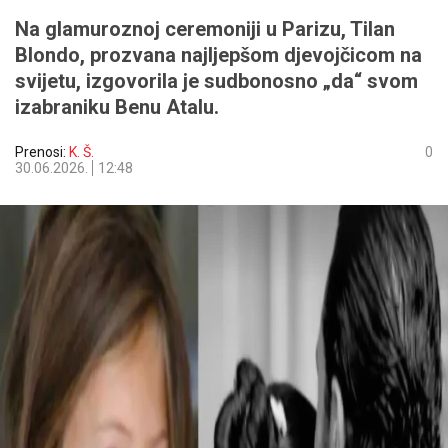
Na glamuroznoj ceremoniji u Parizu, Tilan
Blondo, prozvana najljepšom djevojčicom na
svijetu, izgovorila je sudbonosno „da“ svom
izabraniku Benu Atalu.
Prenosi:
K. Š.
0
30.06.2026.
12:48