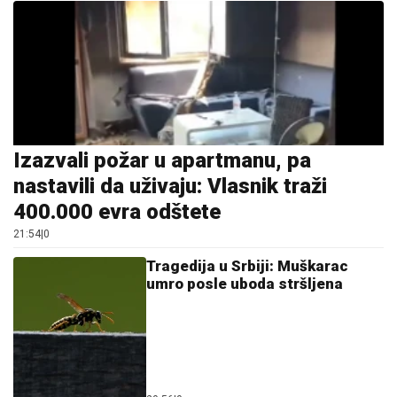
Izazvali požar u apartmanu, pa
nastavili da uživaju: Vlasnik traži
400.000 evra odštete
21:54
|
0
Tragedija u Srbiji: Muškarac
umro posle uboda stršljena
20:56
|
0
Gužve na granicama: Pojačan
saobraćaj prema Hrvatskoj i
Crnoj Gori