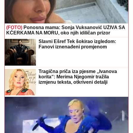
KĆERKAMA NA MORU, oko njih idiličan prizor
Slavni Ešref Tek šokirao izgledom:
Fanovi iznenađeni promjenom
Tragična priča iza pjesme „Ivanova
korita“: Merima Njegomir tražila
izmjenu teksta, otkriveni detalji
(VIDEO)
Lepa Brena pala na koncertu u Budvi nakon