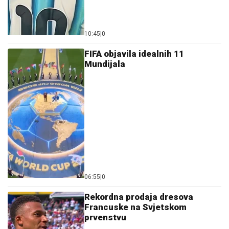
FIFA objavila idealnih 11
Mundijala
06:55
|
0
Rekordna prodaja dresova
Francuske na Svjetskom
prvenstvu