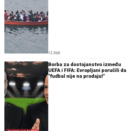
12:26
|
0
Borba za dostojanstvo između
UEFA i FIFA: Evropljani poručili da
"fudbal nije na prodaju!"