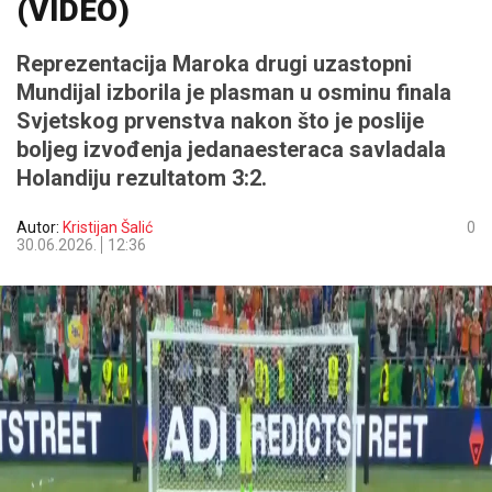
(VIDEO)
Reprezentacija Maroka drugi uzastopni
Mundijal izborila je plasman u osminu finala
Svjetskog prvenstva nakon što je poslije
boljeg izvođenja jedanaesteraca savladala
Holandiju rezultatom 3:2.
Autor:
Kristijan Šalić
0
30.06.2026.
12:36