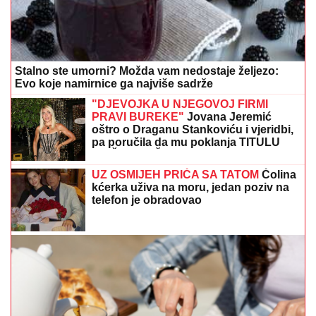
Evo koje namirnice ga najviše sadrže
"DJEVOJKA U NJEGOVOJ FIRMI
PRAVI BUREKE"
Jovana Jeremić
oštro o Draganu Stankoviću i vjeridbi,
pa poručila da mu poklanja TITULU
BIVŠEG DEČKA JJ
UZ OSMIJEH PRIČA SA TATOM
Čolina
kćerka uživa na moru, jedan poziv na
telefon je obradovao
Evo kako preskakanje doručka utiče na šećer u krvi i