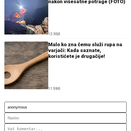
12:30
|
0
Malo ko zna čemu služi rupa na
varjači: Kada saznate,
koristićete je drugačije!
11:59
|
0