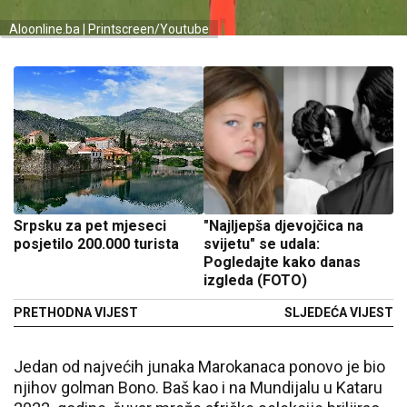
Aloonline.ba | Printscreen/Youtube
Srpsku za pet mjeseci
"Najljepša djevojčica na
posjetilo 200.000 turista
svijetu" se udala:
Pogledajte kako danas
izgleda (FOTO)
PRETHODNA VIJEST
SLJEDEĆA VIJEST
Jedan od najvećih junaka Marokanaca ponovo je bio
njihov golman Bono. Baš kao i na Mundijalu u Kataru