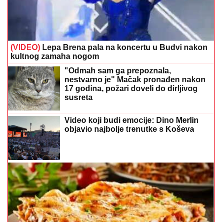
kultnog zamaha nogom
"Odmah sam ga prepoznala,
nestvarno je" Mačak pronađen nakon
17 godina, požari doveli do dirljivog
susreta
Video koji budi emocije: Dino Merlin
objavio najbolje trenutke s Koševa
Brza verzija omiljenog klasika: Lazanje s tortiljama