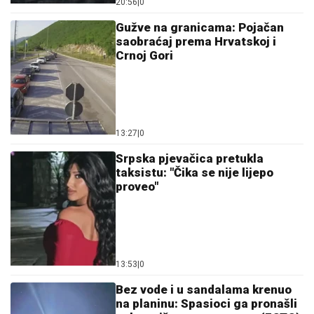
13:27
|
0
Srpska pjevačica pretukla
taksistu: "Čika se nije lijepo
proveo"
13:53
|
0
Bez vode i u sandalama krenuo
na planinu: Spasioci ga pronašli
nakon višesatne potrage (FOTO)