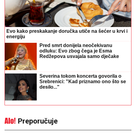
energiju
Pred smrt donijela neočekivanu
odluku: Evo zbog čega je Esma
Redžepova usvajala samo dječake
Severina tokom koncerta govorila o
Srebrenici: "Kad priznamo ono što se
desilo..."
Preporučuje