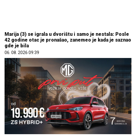
Marija (3) se igrala u dvorištu i samo je nestala: Posle
42 godine otac je pronašao, zanemeo je kada je saznao
gde je bila
06. 08. 2026 09:39
Hibrid broj 1 koji osvaja Evropu, sada po specijalnoj
akcijskoj ceni od 19.990€ do 31.8.
03. 08. 2026 13:23