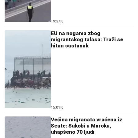
19:37
|
0
EU na nogama zbog
migrantskog talasa: Traži se
hitan sastanak
15:01
|
0
Većina migranata vraćena iz
Seute: Sukobi u Maroku,
uhapšeno 70 ljudi