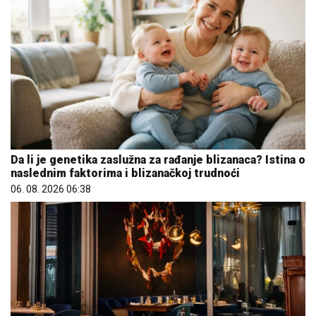
Da li je genetika zaslužna za rađanje blizanaca? Istina o
naslednim faktorima i blizanačkoj trudnoći
06. 08. 2026 06:38
Letnje večeri u gradu više nisu rezervisane za vikend: