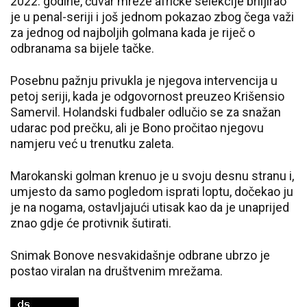
2022. godine, čuvar mreže afričke selekcije briljirao
je u penal-seriji i još jednom pokazao zbog čega važi
za jednog od najboljih golmana kada je riječ o
odbranama sa bijele tačke.
Posebnu pažnju privukla je njegova intervencija u
petoj seriji, kada je odgovornost preuzeo Krišensio
Samervil. Holandski fudbaler odlučio se za snažan
udarac pod prečku, ali je Bono pročitao njegovu
namjeru već u trenutku zaleta.
Marokanski golman krenuo je u svoju desnu stranu i,
umjesto da samo pogledom isprati loptu, dočekao ju
je na nogama, ostavljajući utisak kao da je unaprijed
znao gdje će protivnik šutirati.
Snimak Bonove nesvakidašnje odbrane ubrzo je
postao viralan na društvenim mrežama.