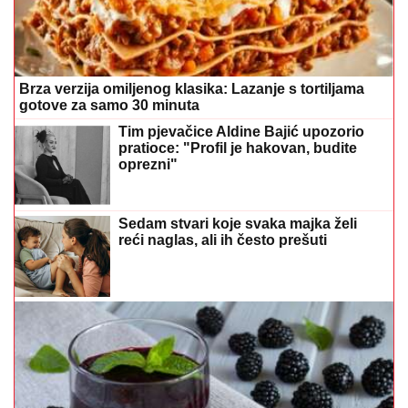
gotove za samo 30 minuta
Tim pjevačice Aldine Bajić upozorio
pratioce: "Profil je hakovan, budite
oprezni"
Sedam stvari koje svaka majka želi
reći naglas, ali ih često prešuti
Stalno ste umorni? Možda vam nedostaje željezo: