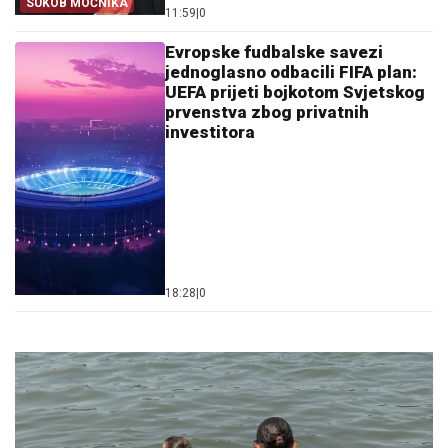
SUKOB MOĆNIKA
11:59
|
0
Evropske fudbalske savezi
jednoglasno odbacili FIFA plan:
UEFA prijeti bojkotom Svjetskog
prvenstva zbog privatnih
investitora
18:28
|
0