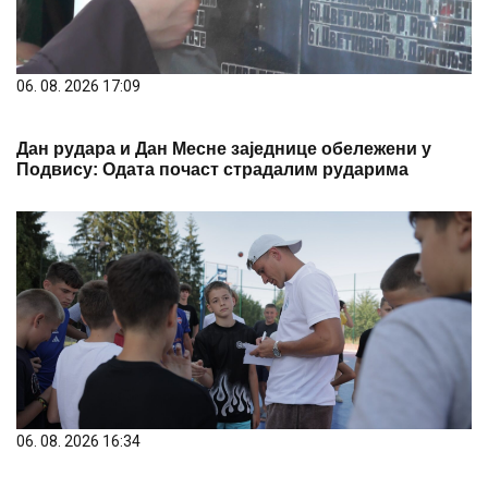
Дан рудара и Дан Месне заједнице обележени у
Подвису: Одата почаст страдалим рударима
06. 08. 2026 16:34
Немања Недовић покренуо кошаркашки камп на
Златару: Више од 100 малишана учи од
репрезентативца Србије