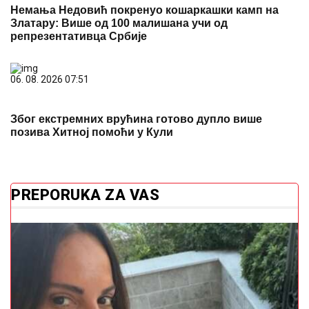
06. 08. 2026 07:51
Због екстремних врућина готово дупло више
позива Хитној помоћи у Кули
PREPORUKA ZA VAS
(FOTO)
Ponosna mama: Sonja Vuksanović UŽIVA SA