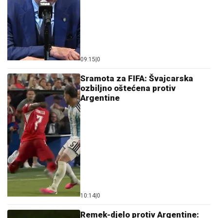
09:15
|
0
Sramota za FIFA: Švajcarska
ozbiljno oštećena protiv
Argentine
10:14
|
0
Remek-djelo protiv Argentine:
Pogodak Sidnija Lopeza Kabrala
proglašen za najbolji gol
Svjetskog prvenstva (VIDEO)