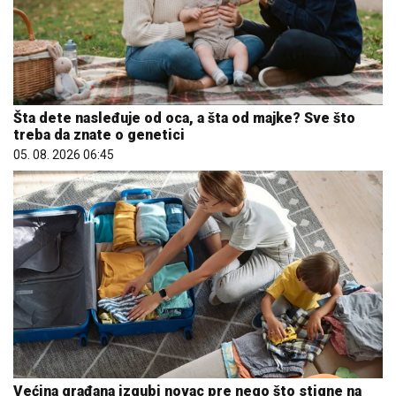
Šta dete nasleđuje od oca, a šta od majke? Sve što
treba da znate o genetici
05. 08. 2026 06:45
Većina građana izgubi novac pre nego što stigne na
letovanje - ovih 7 troškova skoro niko ne planira
15. 07. 2026 07:44