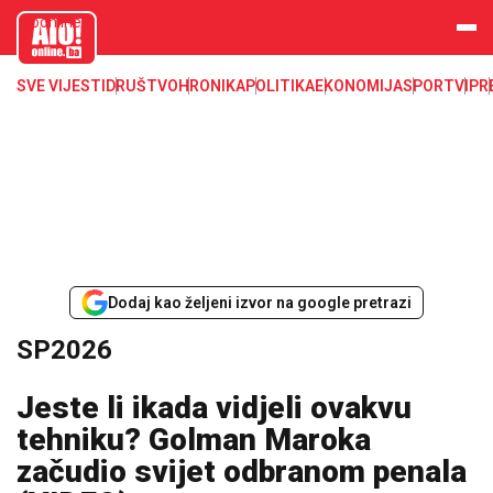
aloonline.b
a
SVE VIJESTI
DRUŠTVO
HRONIKA
POLITIKA
EKONOMIJA
SPORT
VIP
R
Dodaj kao željeni izvor na google pretrazi
SP2026
Jeste li ikada vidjeli ovakvu
tehniku? Golman Maroka
začudio svijet odbranom penala