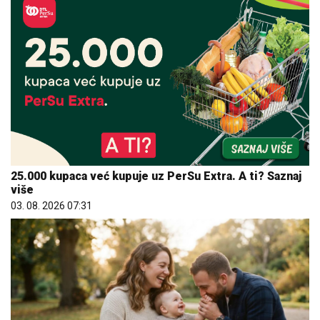
25.000 kupaca već kupuje uz PerSu Extra. A ti? Saznaj
više
03. 08. 2026 07:31