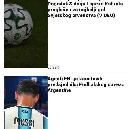
06:22
|
0
Agenti FBI-ja zaustavili
predsjednika Fudbalskog saveza
Argentine
10:45
|
0