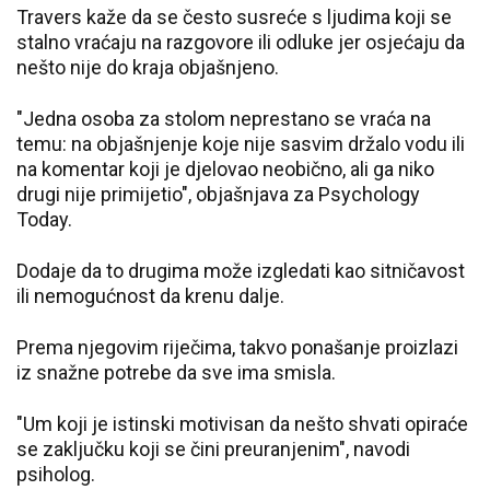
Travers kaže da se često susreće s ljudima koji se
stalno vraćaju na razgovore ili odluke jer osjećaju da
nešto nije do kraja objašnjeno.
"Jedna osoba za stolom neprestano se vraća na
temu: na objašnjenje koje nije sasvim držalo vodu ili
na komentar koji je djelovao neobično, ali ga niko
drugi nije primijetio", objašnjava za Psychology
Today.
Dodaje da to drugima može izgledati kao sitničavost
ili nemogućnost da krenu dalje.
Prema njegovim riječima, takvo ponašanje proizlazi
iz snažne potrebe da sve ima smisla.
"Um koji je istinski motivisan da nešto shvati opiraće
se zaključku koji se čini preuranjenim", navodi
psiholog.