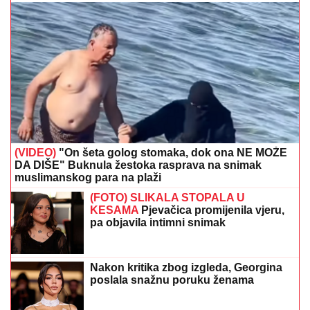
(VIDEO)
"On šeta golog stomaka, dok ona NE MOŽE
DA DIŠE" Buknula žestoka rasprava na snimak
muslimanskog para na plaži
(FOTO) SLIKALA STOPALA U
KESAMA
Pjevačica promijenila vjeru,
pa objavila intimni snimak
Nakon kritika zbog izgleda, Georgina
poslala snažnu poruku ženama