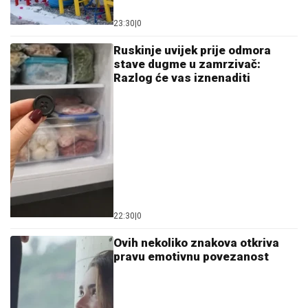
23:30
|
0
Ruskinje uvijek prije odmora
stave dugme u zamrzivač:
Razlog će vas iznenaditi
22:30
|
0
Ovih nekoliko znakova otkriva
pravu emotivnu povezanost