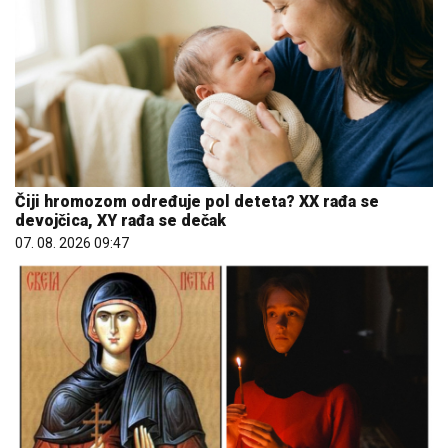
Čiji hromozom određuje pol deteta? XX rađa se
devojčica, XY rađa se dečak
07. 08. 2026 09:47