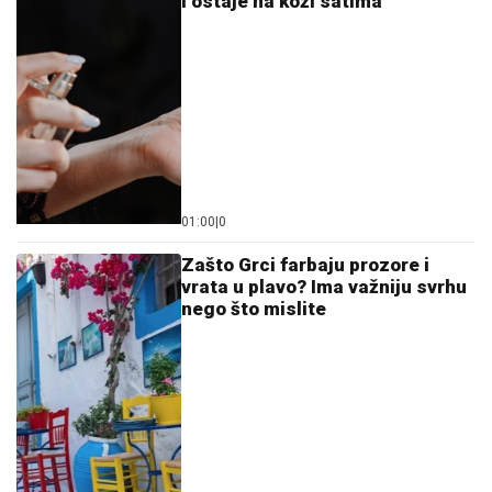
i ostaje na koži satima
01:00
|
0
Zašto Grci farbaju prozore i
vrata u plavo? Ima važniju svrhu
nego što mislite