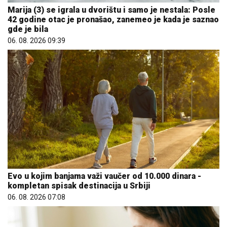
Marija (3) se igrala u dvorištu i samo je nestala: Posle
42 godine otac je pronašao, zanemeo je kada je saznao
gde je bila
06. 08. 2026 09:39
Evo u kojim banjama važi vaučer od 10.000 dinara -
kompletan spisak destinacija u Srbiji
06. 08. 2026 07:08