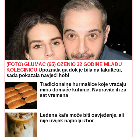
(FOTO) GLUMAC (65) OŽENIO 32 GODINE MLAĐU
KOLEGINICU
Upoznala ga dok je bila na fakultetu,
sada pokazala navjeći hobi
Tradicionalne hurmašice koje vraćaju
miris domaće kuhinje: Napravite ih za
sat vremena
Ledena kafa može biti osvježenje, ali
nije uvijek najbolji izbor