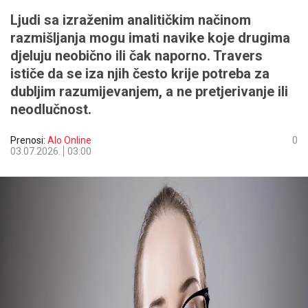
Ljudi sa izraženim analitičkim načinom
razmišljanja mogu imati navike koje drugima
djeluju neobično ili čak naporno. Travers
ističe da se iza njih često krije potreba za
dubljim razumijevanjem, a ne pretjerivanje ili
neodlučnost.
Prenosi:
Alo Online
0
03.07.2026.
03:00