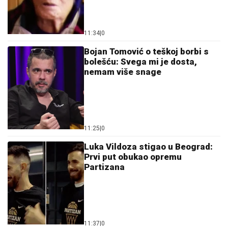
11:34
|
0
Bojan Tomović o teškoj borbi s
bolešću: Svega mi je dosta,
nemam više snage
11:25
|
0
Luka Vildoza stigao u Beograd:
Prvi put obukao opremu
Partizana
11:37
|
0