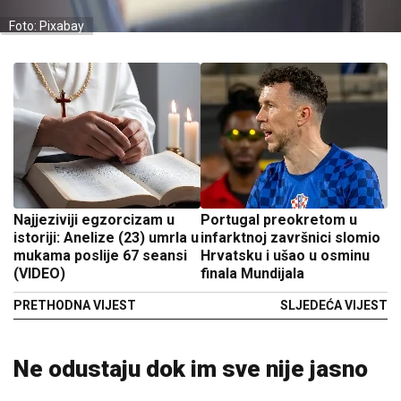
Foto: Pixabay
Najjeziviji egzorcizam u
Portugal preokretom u
istoriji: Anelize (23) umrla u
infarktnoj završnici slomio
mukama poslije 67 seansi
Hrvatsku i ušao u osminu
(VIDEO)
finala Mundijala
PRETHODNA VIJEST
SLJEDEĆA VIJEST
Ne odustaju dok im sve nije jasno