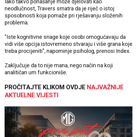
Iako takvo ponašanje može djelovati kao
neodlučnost, Travers smatra da je riječ o istoj
sposobnosti koja pomaže pri rješavanju složenih
problema.
"Iste kognitivne snage koje osobi omogućavaju da
vidi više opcija istovremeno stvaraju i više grana koje
treba procijeniti", napominje psiholog, prenosi Index.
Zaključuje da to nije mana, nego način na koji
analitičan um funkcioniše.
PROČITAJTE KLIKOM OVDJE
NAJVAŽNIJE
AKTUELNE VIJESTI