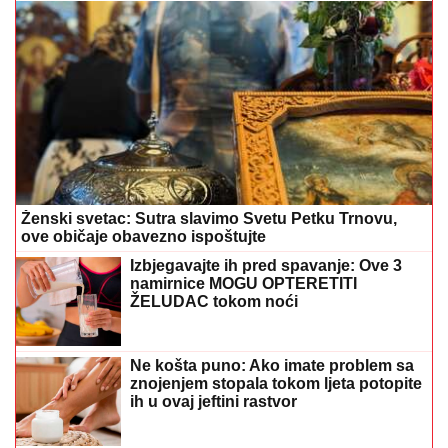
Ženski svetac: Sutra slavimo Svetu Petku Trnovu,
ove običaje obavezno ispoštujte
Izbjegavajte ih pred spavanje: Ove 3
namirnice MOGU OPTERETITI
ŽELUDAC tokom noći
Ne košta puno: Ako imate problem sa
znojenjem stopala tokom ljeta potopite
ih u ovaj jeftini rastvor