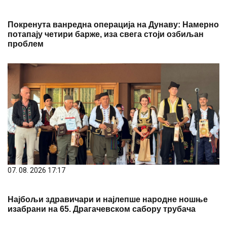
Покренута ванредна операција на Дунаву: Намерно
потапају четири барже, иза свега стоји озбиљан
проблем
07. 08. 2026 17:17
Најбољи здравичари и најлепше народне ношње
изабрани на 65. Драгачевском сабору трубача