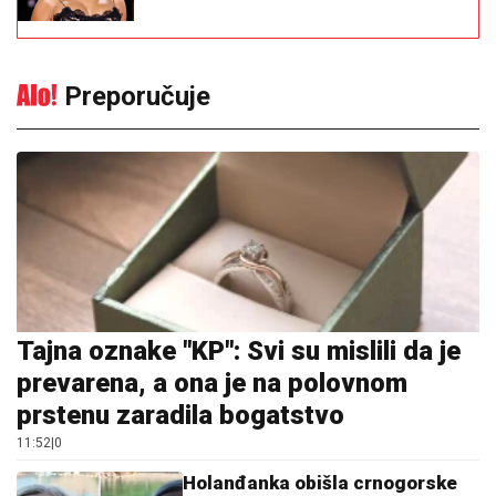
Preporučuje
Tajna oznake "KP": Svi su mislili da je
prevarena, a ona je na polovnom
prstenu zaradila bogatstvo
11:52
|
0
Holanđanka obišla crnogorske