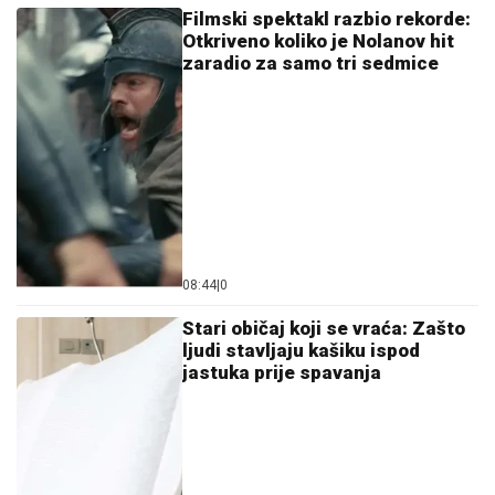
Filmski spektakl razbio rekorde:
Otkriveno koliko je Nolanov hit
zaradio za samo tri sedmice
08:44
|
0
Stari običaj koji se vraća: Zašto
ljudi stavljaju kašiku ispod
jastuka prije spavanja