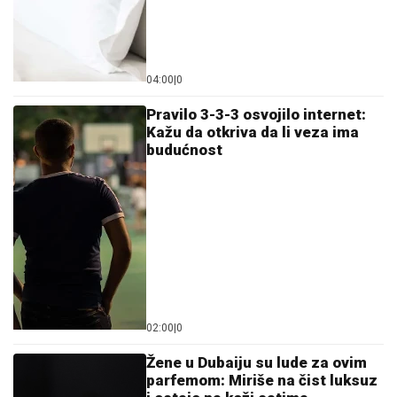
04:00
|
0
Pravilo 3-3-3 osvojilo internet:
Kažu da otkriva da li veza ima
budućnost
02:00
|
0
Žene u Dubaiju su lude za ovim
parfemom: Miriše na čist luksuz