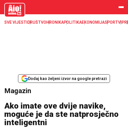
aloonline.b
a
SVE VIJESTI
DRUŠTVO
HRONIKA
POLITIKA
EKONOMIJA
SPORT
VIP
R
Dodaj kao željeni izvor na google pretrazi
Magazin
Ako imate ove dvije navike,
moguće je da ste natprosječno
inteligentni