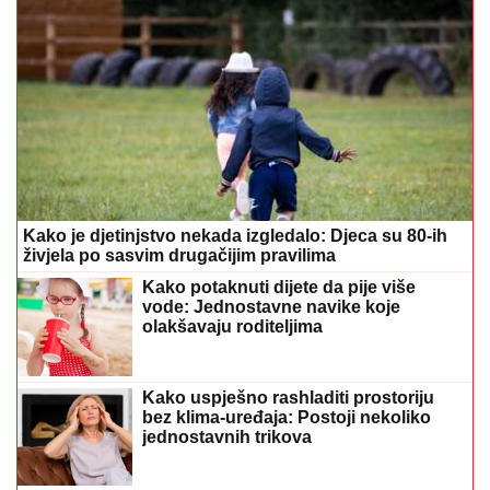
Kako je djetinjstvo nekada izgledalo: Djeca su 80-ih
živjela po sasvim drugačijim pravilima
Kako potaknuti dijete da pije više
vode: Jednostavne navike koje
olakšavaju roditeljima
Kako uspješno rashladiti prostoriju
bez klima-uređaja: Postoji nekoliko
jednostavnih trikova