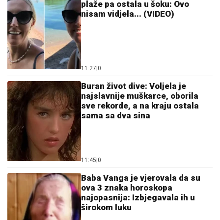
plaže pa ostala u šoku: Ovo
nisam vidjela... (VIDEO)
11:27
|
0
Buran život dive: Voljela je
najslavnije muškarce, oborila
sve rekorde, a na kraju ostala
sama sa dva sina
11:45
|
0
Baba Vanga je vjerovala da su
ova 3 znaka horoskopa
najopasnija: Izbjegavala ih u
širokom luku