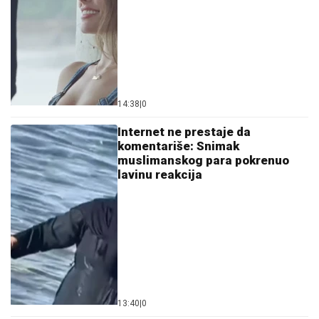
14:38
|
0
Internet ne prestaje da
komentariše: Snimak
muslimanskog para pokrenuo
lavinu reakcija
13:40
|
0