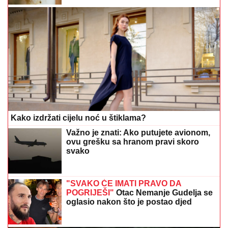
Kako izdržati cijelu noć u štiklama?
Važno je znati: Ako putujete avionom,
ovu grešku sa hranom pravi skoro
svako
"SVAKO ĆE IMATI PRAVO DA
POGRIJEŠI"
Otac Nemanje Gudelja se
oglasio nakon što je postao djed