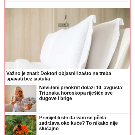
Važno je znati: Doktori objasnili zašto ne treba
spavati bez jastuka
Neviđeni preokret dolazi 10. avgusta:
Tri znaka horoskopa riješiće sve
dugove i brige
Primijetili ste da vam se pčela
zadržava oko kuće? To nikako nije
slučajno