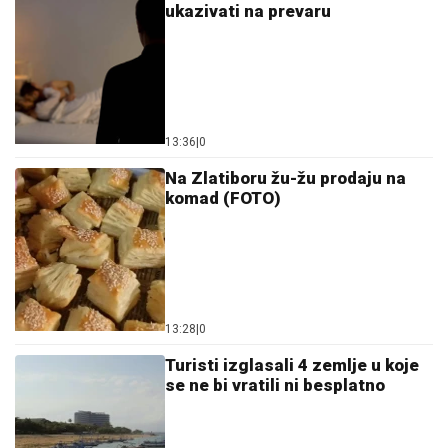
ukazivati na prevaru
13:36
|
0
Na Zlatiboru žu-žu prodaju na
komad (FOTO)
13:28
|
0
Turisti izglasali 4 zemlje u koje
se ne bi vratili ni besplatno