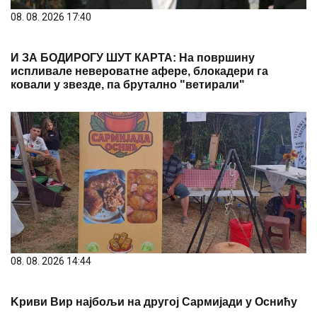
08. 08. 2026 17:40
И ЗА БОДИРОГУ ШУТ КАРТА: На површину
испливале невероватне афере, блокадери га
ковали у звезде, па брутално "ветирали"
08. 08. 2026 14:44
Kриви Вир најбољи на другој Сармијади у Оснићу