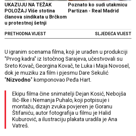
UKAZUJU NA TEŽAK
Poznato ko sudi utakmicu
POLOŽAJ Više stotina
Partizan - Real Madrid
članova sindikata u Brčkom
u protestnoj šetnji
PRETHODNA VIJEST
SLJEDEĆA VIJEST
U igranim scenama filma, koji je urađen u produkciji
"Prvog kadra" iz Istočnog Sarajeva, učestvovali su
Sreto Kovač, Georgina Kovač, te Luka i Maja Novosel,
dok je muziku za film i pjesmu Dare Sekulić
"
Nizvodno
" komponovao Peđa Hart.
Ekipu filma čine snimatelji Dejan Kosić, Nebojša
Ilić-Ilke i Nemanja Puhalo, koji potpisuje i
montažu, dizajn zvuka povjeren je Goranu
Štifaniću, autor fotografija u filmu je Halid
Kuburović, a ilustraciju plakata uradila je Ana
Vatreš.