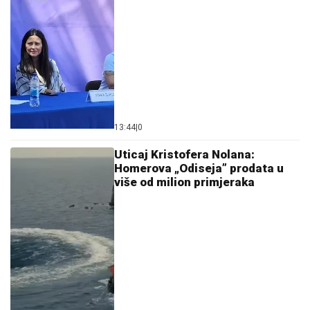
13:44
|
0
Uticaj Kristofera Nolana:
Homerova „Odiseja” prodata u
više od milion primjeraka