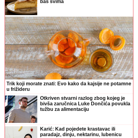
baš svima
Trik koji morate znati: Evo kako da kajsije ne potamne
u frižideru
Otkriven stvarni razlog zbog kojeg je
bivša zaručnica Luke Dončića povukla
tužbu za alimentaciju
Karić: Kad pojedete krastavac ili
paradajz, dinju, nektarinu, lubenicu