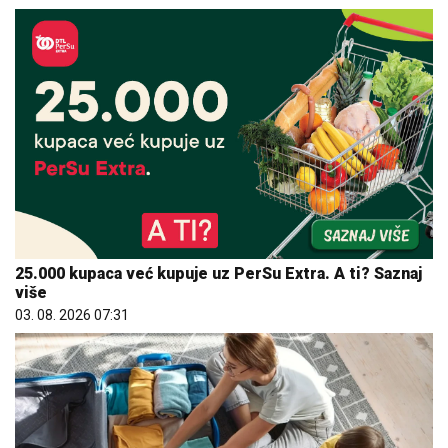
25.000 kupaca već kupuje uz PerSu Extra. A ti? Saznaj
više
03. 08. 2026 07:31