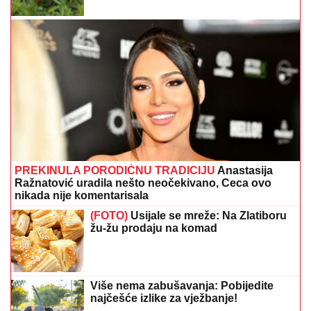
PREKINULA PORODIČNU TRADICIJU
Anastasija
Ražnatović uradila nešto neočekivano, Ceca ovo
nikada nije komentarisala
(FOTO)
Usijale se mreže: Na Zlatiboru
žu-žu prodaju na komad
Više nema zabušavanja: Pobijedite
najčešće izlike za vježbanje!