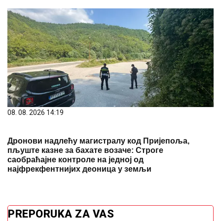
08. 08. 2026 14:19
Дронови надлећу магистралу код Пријепоља,
пљуште казне за бахате возаче: Строге
саобраћајне контроле на једној од
најфрекфентнијих деоница у земљи
PREPORUKA ZA VAS