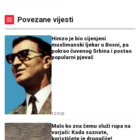
Povezane vijesti
Himzo je bio cijenjeni
muslimanski ljekar u Bosni, pa
pokrao čuvenog Srbina i postao
popularni pjevač
12:01
|
0
Malo ko zna čemu služi rupa na
varjači: Kada saznate,
koristićete je drugačije!