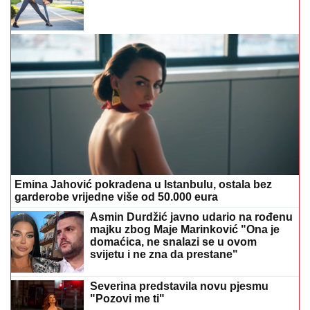
Emina Jahović pokradena u Istanbulu, ostala bez
garderobe vrijedne više od 50.000 eura
Asmin Durdžić javno udario na rođenu
majku zbog Maje Marinković "Ona je
domaćica, ne snalazi se u ovom
svijetu i ne zna da prestane"
Severina predstavila novu pjesmu
"Pozovi me ti"