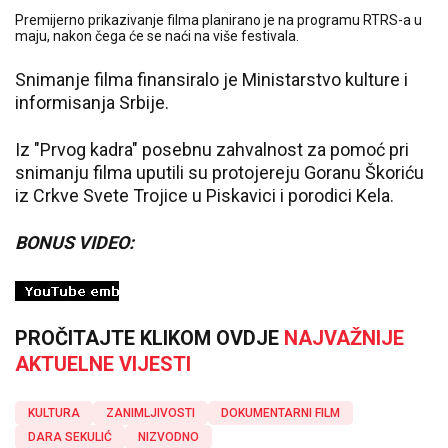
Premijerno prikazivanje filma planirano je na programu RTRS-a u
maju, nakon čega će se naći na više festivala.
Snimanje filma finansiralo je Ministarstvo kulture i
informisanja Srbije.
Iz "Prvog kadra" posebnu zahvalnost za pomoć pri
snimanju filma uputili su protojereju Goranu Škoriću
iz Crkve Svete Trojice u Piskavici i porodici Kela.
BONUS VIDEO:
PROČITAJTE KLIKOM OVDJE
NAJVAŽNIJE
AKTUELNE VIJESTI
KULTURA
ZANIMLJIVOSTI
DOKUMENTARNI FILM
DARA SEKULIĆ
NIZVODNO