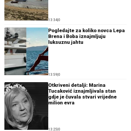
13:34
|
0
Pogledajte za koliko novca Lepa
Brena i Boba iznajmljuju
luksuznu jahtu
13:59
|
0
Otkriveni detalji: Marina
Tucaković iznajmljivala stan
gdje je čuvala stvari vrijedne
milion evra
13:25
|
0