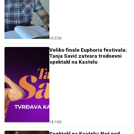
10:57
|
0
Veliko finale Euphoria festivala:
Tanja Savić zatvara trodnevni
spektakl na Kastelu
18:10
|
0
Spektakl na Kastelu: Noć pod