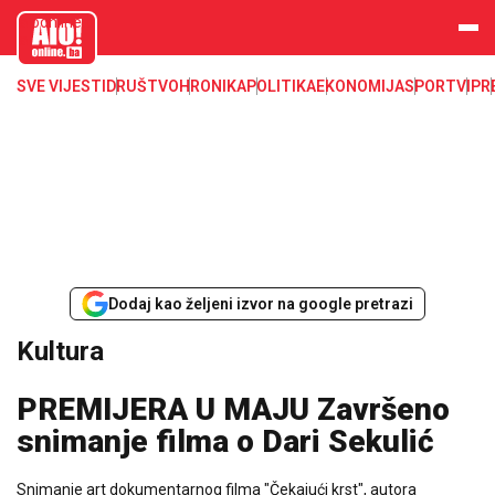
aloonline.b
a
SVE VIJESTI
DRUŠTVO
HRONIKA
POLITIKA
EKONOMIJA
SPORT
VIP
R
Dodaj kao željeni izvor na google pretrazi
Kultura
PREMIJERA U MAJU Završeno
snimanje filma o Dari Sekulić
Snimanje art dokumentarnog filma "Čekajući krst", autora