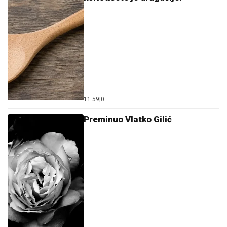
11:59
|
0
Preminuo Vlatko Gilić