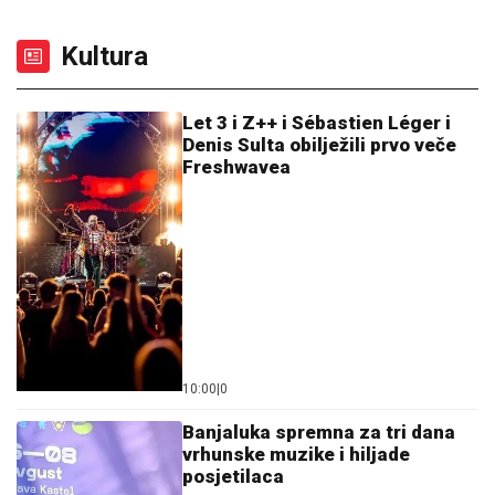
Kultura
Let 3 i Z++ i Sébastien Léger i
Denis Sulta obilježili prvo veče
Freshwavea
10:00
|
0
Banjaluka spremna za tri dana
vrhunske muzike i hiljade
posjetilaca