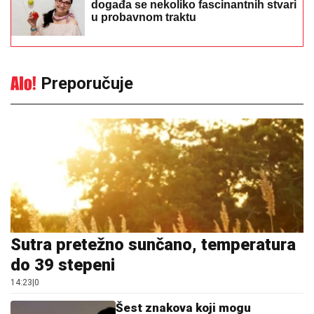
događa se nekoliko fascinantnih stvari
u probavnom traktu
Preporučuje
Sutra pretežno sunčano, temperatura
do 39 stepeni
14:23
|
0
Šest znakova koji mogu