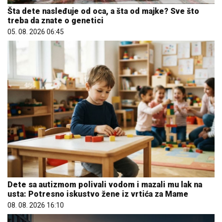
Šta dete nasleđuje od oca, a šta od majke? Sve što
treba da znate o genetici
05. 08. 2026 06:45
Dete sa autizmom polivali vodom i mazali mu lak na
usta: Potresno iskustvo žene iz vrtića za Mame
08. 08. 2026 16:10