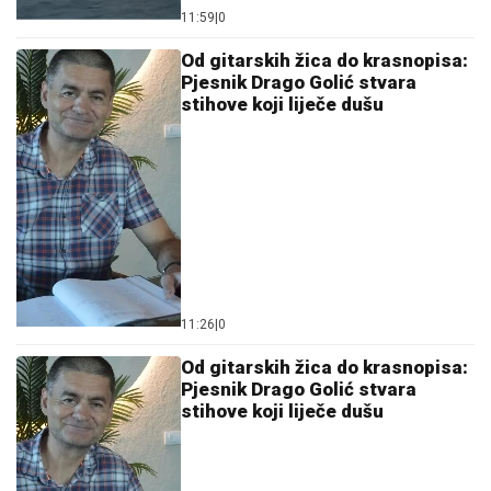
11:59
|
0
Od gitarskih žica do krasnopisa:
Pjesnik Drago Golić stvara
stihove koji liječe dušu
11:26
|
0
Od gitarskih žica do krasnopisa:
Pjesnik Drago Golić stvara
stihove koji liječe dušu