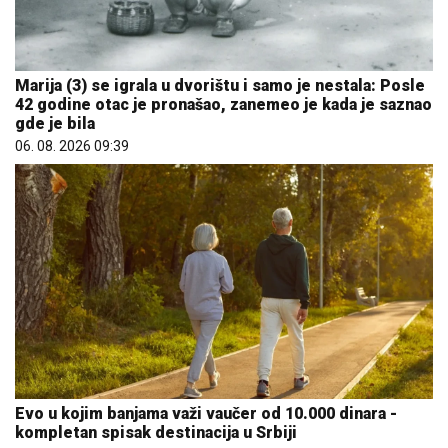
Marija (3) se igrala u dvorištu i samo je nestala: Posle
42 godine otac je pronašao, zanemeo je kada je saznao
gde je bila
06. 08. 2026 09:39
Evo u kojim banjama važi vaučer od 10.000 dinara -
kompletan spisak destinacija u Srbiji