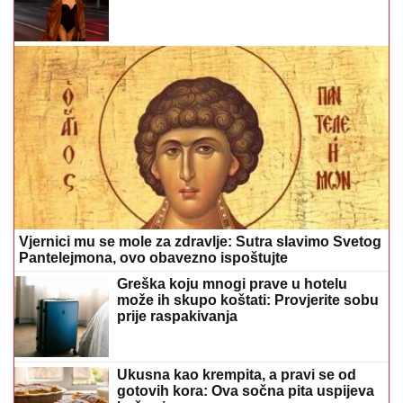
Vjernici mu se mole za zdravlje: Sutra slavimo Svetog
Pantelejmona, ovo obavezno ispoštujte
Greška koju mnogi prave u hotelu
može ih skupo koštati: Provjerite sobu
prije raspakivanja
Ukusna kao krempita, a pravi se od
gotovih kora: Ova sočna pita uspijeva