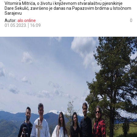
Vitomira Mitrića, o životu i književnom stvaralaštvu pjesnikinje
Dare Sekulić, završeno je danas na Papazovim brdima u Istočnom
Sarajevu
Autor:
alo.online
0
01.05.2023.
16:09