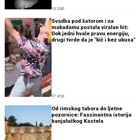
10:33
|
0
Svadba pod šatorom i na
makadamu postala viralan hit:
Dok jedni hvale pravu energiju,
drugi tvrde da je "kič i bez ukusa"
07:41
|
0
Od rimskog tabora do ljetne
pozornice: Fascinantna istorija
banjalučkog Kastela