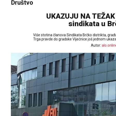
Društvo
UKAZUJU NA TEŽAK P
sindikata u Br
Više stotina članova Sindikata Brčko distrikta, g
Trga pravde do gradske Vijećnice još jednom ukazal
Autor:
alo.onlin