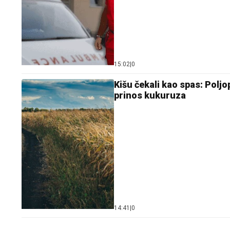
15:02
|
0
Kišu čekali kao spas: Polj
prinos kukuruza
14:41
|
0