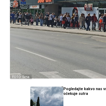
FOTO: Srna
Pogledajte kakvo nas v
očekuje sutra