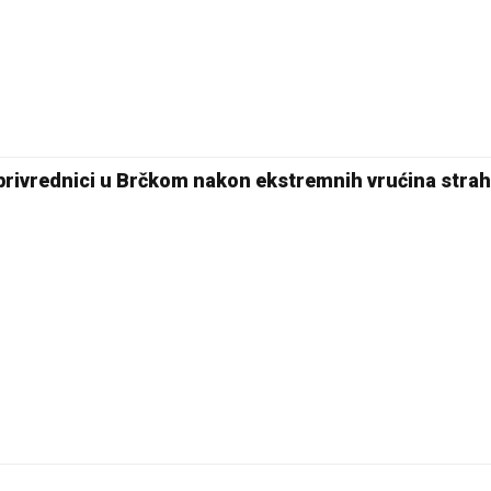
20 °C
Pale
oprivrednici u Brčkom nakon ekstremnih vrućina strah