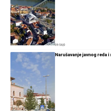
09:56
|
0
Narušavanje javnog reda i 