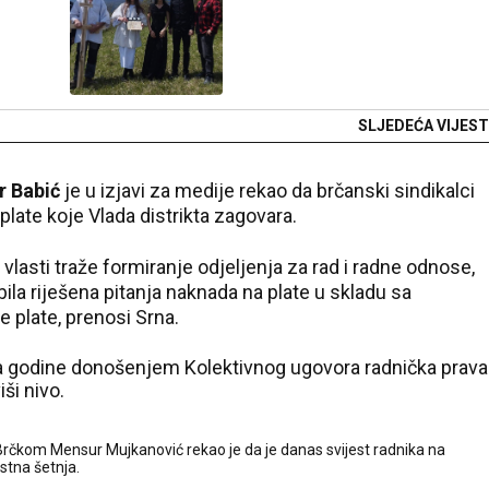
SLJEDEĆA VIJEST
r Babić
je u izjavi za medije rekao da brčanski sindikalci
late koje Vlada distrikta zagovara.
lasti traže formiranje odjeljenja za rad i radne odnose,
ila riješena pitanja naknada na plate u skladu sa
e plate, prenosi Srna.
aja godine donošenjem Kolektivnog ugovora radnička prava
ši nivo.
Brčkom Mensur Mujkanović rekao je da je danas svijest radnika na
stna šetnja.