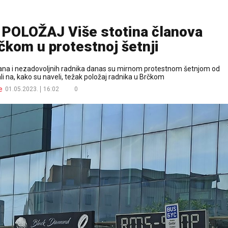
OLOŽAJ Više stotina članova
čkom u protestnoj šetnji
rađana i nezadovoljnih radnika danas su mirnom protestnom šetnjom od
i na, kako su naveli, težak položaj radnika u Brčkom
e
01.05.2023.
16:02
0