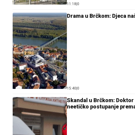
11:18
|
0
Drama u Brčkom: Djeca na
15:40
|
0
Skandal u Brčkom: Doktor 
neetičko postupanje prem