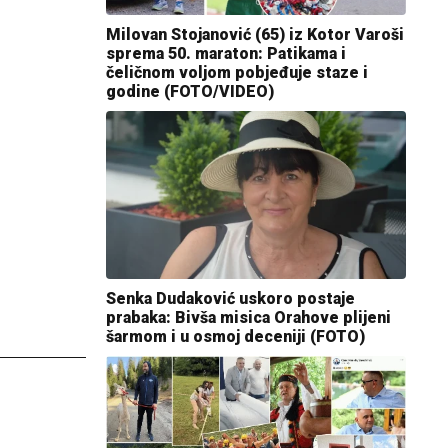
Milovan Stojanović (65) iz Kotor Varoši
sprema 50. maraton: Patikama i
čeličnom voljom pobjeđuje staze i
godine (FOTO/VIDEO)
Senka Dudaković uskoro postaje
prabaka: Bivša misica Orahove plijeni
šarmom i u osmoj deceniji (FOTO)