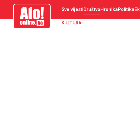
aloonline.ba
Sve vijesti
Društvo
Hronika
Politika
Ek
KULTURA