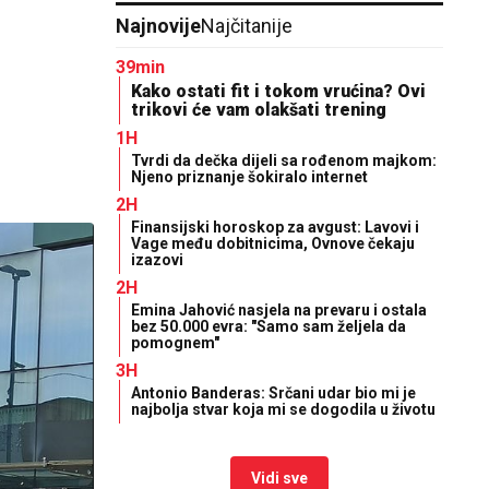
Najnovije
Najčitanije
39min
Kako ostati fit i tokom vrućina? Ovi
trikovi će vam olakšati trening
1H
Tvrdi da dečka dijeli sa rođenom majkom:
Njeno priznanje šokiralo internet
2H
Finansijski horoskop za avgust: Lavovi i
Vage među dobitnicima, Ovnove čekaju
izazovi
2H
Emina Jahović nasjela na prevaru i ostala
bez 50.000 evra: "Samo sam željela da
pomognem"
3H
Antonio Banderas: Srčani udar bio mi je
najbolja stvar koja mi se dogodila u životu
Vidi sve