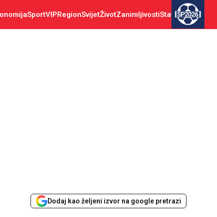
onomija
Sport
VIP
Region
Svijet
Život
Zanimljivosti
Stav
SP2026
Dodaj kao željeni izvor na google pretrazi