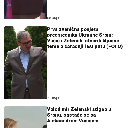
08:36
|
0
Prva zvanična posjeta
predsjednika Ukrajine Srbiji:
Vučić i Zelenski otvorili ključne
teme o saradnji i EU putu (FOTO)
21:05
|
0
Volodimir Zelenski stigao u
Srbiju, sastaće se sa
Aleksandrom Vučićem