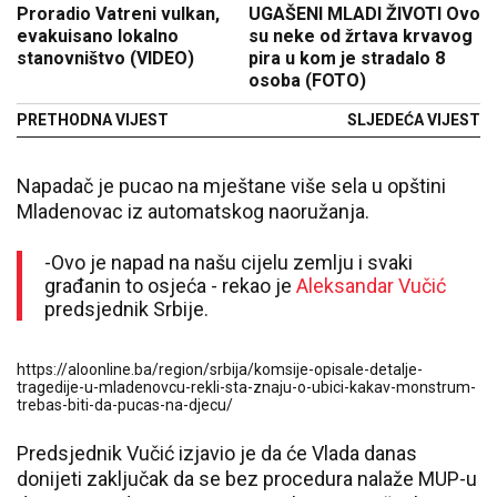
Proradio Vatreni vulkan,
UGAŠENI MLADI ŽIVOTI Ovo
evakuisano lokalno
su neke od žrtava krvavog
stanovništvo (VIDEO)
pira u kom je stradalo 8
osoba (FOTO)
PRETHODNA VIJEST
SLJEDEĆA VIJEST
Napadač je pucao na mještane više sela u opštini
Mladenovac iz automatskog naoružanja.
-Ovo je napad na našu cijelu zemlju i svaki
građanin to osjeća - rekao je
Aleksandar Vučić
predsjednik Srbije.
https://aloonline.ba/region/srbija/komsije-opisale-detalje-
tragedije-u-mladenovcu-rekli-sta-znaju-o-ubici-kakav-monstrum-
trebas-biti-da-pucas-na-djecu/
Predsjednik Vučić izjavio je da će Vlada danas
donijeti zaključak da se bez procedura nalaže MUP-u