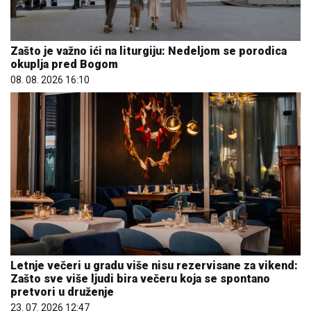
Zašto je važno ići na liturgiju: Nedeljom se porodica
okuplja pred Bogom
08. 08. 2026 16:10
Letnje večeri u gradu više nisu rezervisane za vikend:
Zašto sve više ljudi bira večeru koja se spontano
pretvori u druženje
23. 07. 2026 12:47