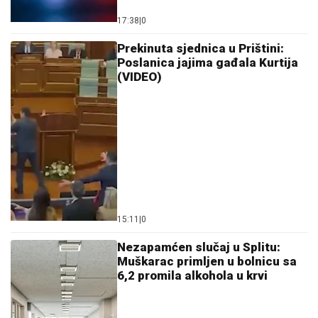
Prekinuta sjednica u Prištini:
Poslanica jajima gađala Kurtija
(VIDEO)
15:11
|
0
Nezapamćen slučaj u Splitu:
Muškarac primljen u bolnicu sa
6,2 promila alkohola u krvi