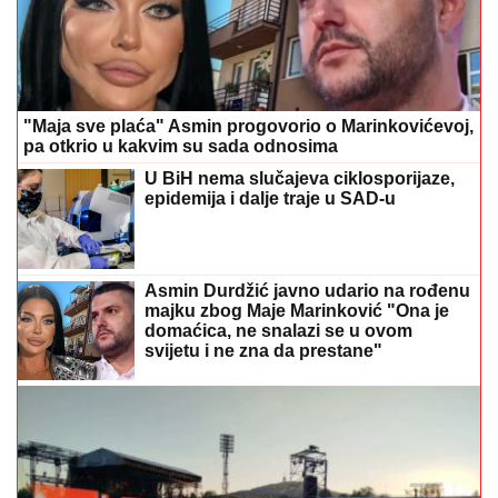
"Maja sve plaća" Asmin progovorio o Marinkovićevoj,
pa otkrio u kakvim su sada odnosima
U BiH nema slučajeva ciklosporijaze,
epidemija i dalje traje u SAD-u
Asmin Durdžić javno udario na rođenu
majku zbog Maje Marinković "Ona je
domaćica, ne snalazi se u ovom
svijetu i ne zna da prestane"