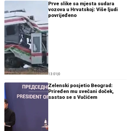
povrijeđeno
13:01
|
0
Zelenski posjetio Beograd:
Priređen mu svečani doček,
sastao se s Vučićem