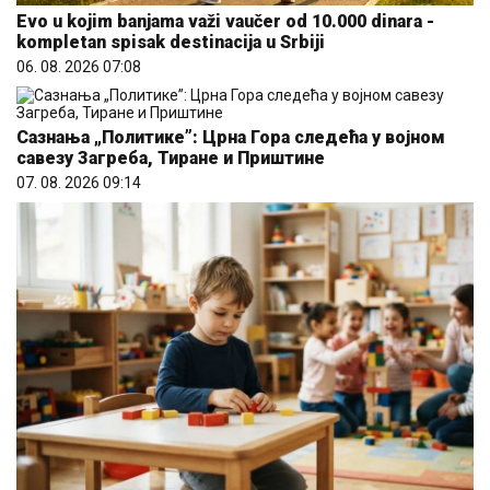
06. 08. 2026 07:08
Сазнања „Политике”: Црна Гора следећа у војном
савезу Загреба, Тиране и Приштине
07. 08. 2026 09:14
Dete sa autizmom polivali vodom i mazali mu lak na
usta: Potresno iskustvo žene iz vrtića za Mame