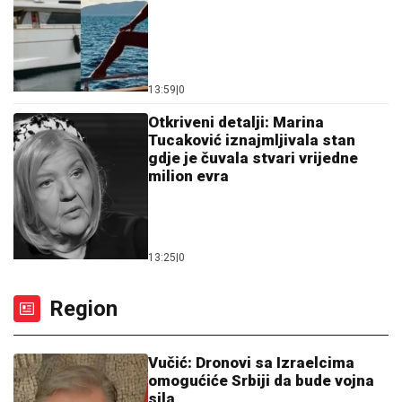
13:59
|
0
Otkriveni detalji: Marina
Tucaković iznajmljivala stan
gdje je čuvala stvari vrijedne
milion evra
13:25
|
0
Region
Vučić: Dronovi sa Izraelcima
omogućiće Srbiji da bude vojna
sila