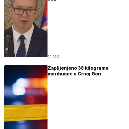
20:06
|
0
Zaplijenjeno 38 kilograma
marihuane u Crnoj Gori
17:38
|
0