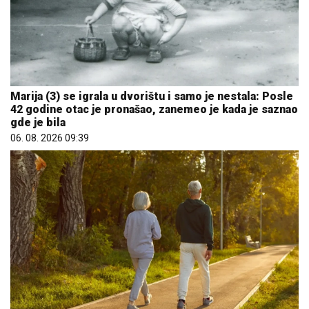
Marija (3) se igrala u dvorištu i samo je nestala: Posle
42 godine otac je pronašao, zanemeo je kada je saznao
gde je bila
06. 08. 2026 09:39
Evo u kojim banjama važi vaučer od 10.000 dinara -
kompletan spisak destinacija u Srbiji