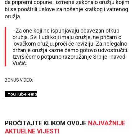
da pripremi dopune i izmene zakona o oružju kojim
bi se pooštrili uslove za nošenje kratkog i vatrenog
oružja.
- Za one koji ne ispunjavaju obavezan otkup
oružja. Svi ljudi koji imaju oružje, ne pričam o
lovačkom oružju, proći će reviziju. Za nelegalno
držanje oružja kazne ćemo gotovo udvostručiti.
Izvršićemo potpuno razoružanje Srbije -navodi
Vučić.
BONUS VIDEO:
PROČITAJTE KLIKOM OVDJE
NAJVAŽNIJE
AKTUELNE VIJESTI