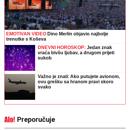
EMOTIVAN VIDEO
Dino Merlin objavio najbolje
trenutke s Koševa
DNEVNI HOROSKOP:
Jedan znak
vraća bivšu ljubav, a drugom prijeti
sukob
Važno je znati: Ako putujete avionom,
ovu grešku sa hranom pravi skoro
svako
Preporučuje