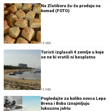
13:28
|
0
Turisti izglasali 4 zemlje u koje
se ne bi vratili ni besplatno
13:34
|
0
Pogledajte za koliko novca Lepa
Brena i Boba iznajmljuju
luksuznu jahtu