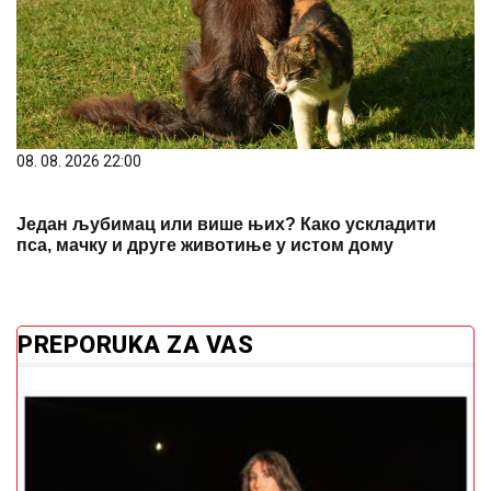
08. 08. 2026 22:00
Један љубимац или више њих? Како ускладити
пса, мачку и друге животиње у истом дому
PREPORUKA ZA VAS