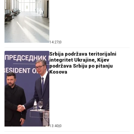
14:27
|
0
Srbija podržava teritorijalni
integritet Ukrajine, Kijev
podržava Srbiju po pitanju
Kosova
13:40
|
0
Prve slike sa mjesta sudara
vozova u Hrvatskoj: Više ljudi