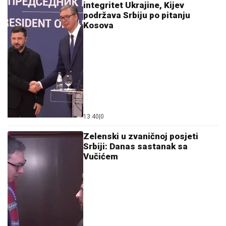
integritet Ukrajine, Kijev
podržava Srbiju po pitanju
Kosova
13:40
|
0
Zelenski u zvaničnoj posjeti
Srbiji: Danas sastanak sa
Vučićem