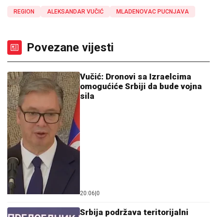
REGION
ALEKSANDAR VUČIĆ
MLADENOVAC PUCNJAVA
Povezane vijesti
Vučić: Dronovi sa Izraelcima
omogućiće Srbiji da bude vojna
sila
20:06
|
0
Srbija podržava teritorijalni