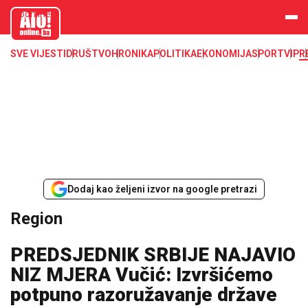
aloonline.b
a
SVE VIJESTI
DRUŠTVO
HRONIKA
POLITIKA
EKONOMIJA
SPORT
VIP
R
Dodaj kao željeni izvor na google pretrazi
Region
PREDSJEDNIK SRBIJE NAJAVIO
NIZ MJERA Vučić: Izvršićemo
potpuno razoružavanje države