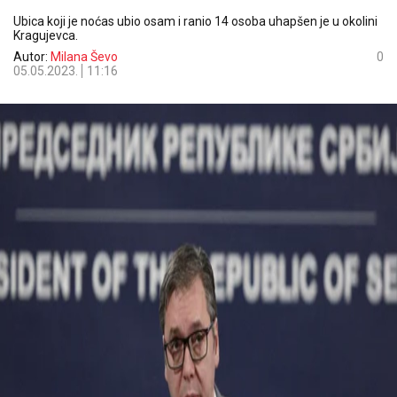
Ubica koji je noćas ubio osam i ranio 14 osoba uhapšen je u okolini
Kragujevca.
Autor:
Milana Ševo
0
05.05.2023.
11:16