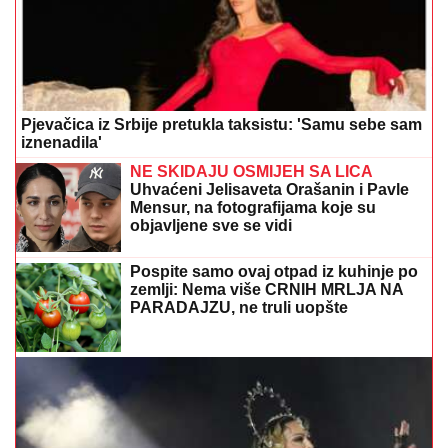
Pjevačica iz Srbije pretukla taksistu: 'Samu sebe sam
iznenadila'
NE SKIDAJU OSMIJEH SA LICA
Uhvaćeni Jelisaveta Orašanin i Pavle
Mensur, na fotografijama koje su
objavljene sve se vidi
Pospite samo ovaj otpad iz kuhinje po
zemlji: Nema više CRNIH MRLJA NA
PARADAJZU, ne truli uopšte