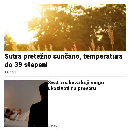
Sutra pretežno sunčano, temperatura
do 39 stepeni
14:23
|
0
Šest znakova koji mogu
ukazivati na prevaru
13:36
|
0
Na Zlatiboru žu-žu prodaju na
komad (FOTO)