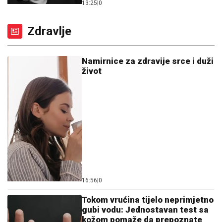
13:25
|
0
Zdravlje
Namirnice za zdravije srce i duži
život
16:56
|
0
Tokom vrućina tijelo neprimjetno
gubi vodu: Jednostavan test sa
kožom pomaže da prepoznate