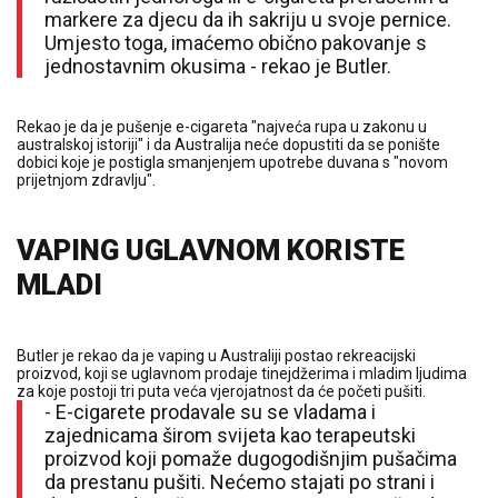
markere za djecu da ih sakriju u svoje pernice.
Umjesto toga, imaćemo obično pakovanje s
jednostavnim okusima - rekao je Butler.
Rekao je da je pušenje e-cigareta "najveća rupa u zakonu u
australskoj istoriji" i da Australija neće dopustiti da se ponište
dobici koje je postigla smanjenjem upotrebe duvana s "novom
prijetnjom zdravlju".
VAPING UGLAVNOM KORISTE
MLADI
Butler je rekao da je vaping u Australiji postao rekreacijski
proizvod, koji se uglavnom prodaje tinejdžerima i mladim ljudima
za koje postoji tri puta veća vjerojatnost da će početi pušiti.
- E-cigarete prodavale su se vladama i
zajednicama širom svijeta kao terapeutski
proizvod koji pomaže dugogodišnjim pušačima
da prestanu pušiti. Nećemo stajati po strani i