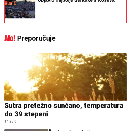
objavio najbolje trenutke s Koševa
Preporučuje
Sutra pretežno sunčano, temperatura
do 39 stepeni
14:23
|
0