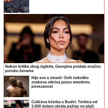
Nakon kritika zbog izgleda, Georgina poslala snažnu
poruku ženama
Nije sve u strasti: Ovih nekoliko
znakova otkriva pravu emotivnu
povezanost
Čolićeva kćerka u Budvi: Torbica od
3.000 dolara ukrala pažnju na plaži