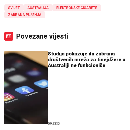
SVIJET
AUSTRALIJA
ELEKTRONSKE CIGARETE
ZABRANA PUŠENJA
Povezane vijesti
Studija pokazuje da zabrana
društvenih mreža za tinejdžere u
Australiji ne funkcioniše
09:38
|
0