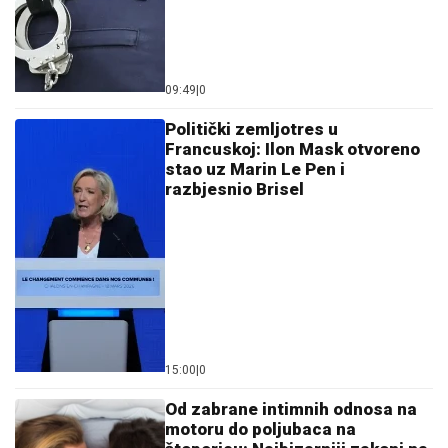
09:49
|
0
Politički zemljotres u
Francuskoj: Ilon Mask otvoreno
stao uz Marin Le Pen i
razbjesnio Brisel
15:00
|
0
Od zabrane intimnih odnosa na
motoru do poljubaca na