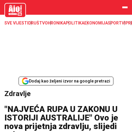
aloonline.b
a
SVE VIJESTI
DRUŠTVO
HRONIKA
POLITIKA
EKONOMIJA
SPORT
VIP
R
Dodaj kao željeni izvor na google pretrazi
Zdravlje
"NAJVEĆA RUPA U ZAKONU U
ISTORIJI AUSTRALIJE" Ovo je
nova prijetnja zdravlju, slijedi