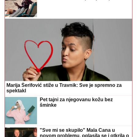
Marija Šerifović stiže u Travnik: Sve je spremno za
spektakl
Pet tajni za njegovanu kožu bez
šminke
"Sve mi se skupilo" Mala Cana u
novom problemu, oglasila se i otkrila o