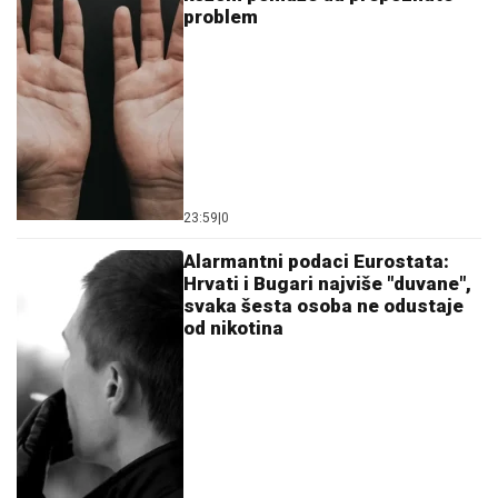
problem
23:59
|
0
Alarmantni podaci Eurostata:
Hrvati i Bugari najviše "duvane",
svaka šesta osoba ne odustaje
od nikotina