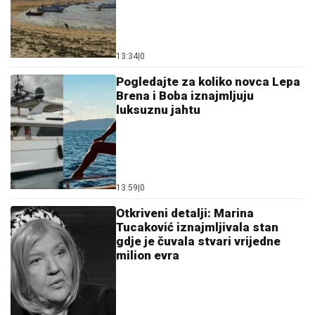
13:34
|
0
Pogledajte za koliko novca Lepa
Brena i Boba iznajmljuju
luksuznu jahtu
13:59
|
0
Otkriveni detalji: Marina
Tucaković iznajmljivala stan
gdje je čuvala stvari vrijedne
milion evra