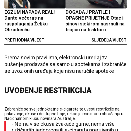
EGZUM NAPADA REAL!
DOGAĐAJ PRATILE I
Dante večeras na
OPASNE PRIJETNJE Otac i
raspolaganju Željku
sinovi sjekirom nasrnuli na
Obradoviću
trojicu na traktoru
PRETHODNA VIJEST
SLJEDEĆA VIJEST
Prema novim pravilima, elektronski uređaj za
pušenje prodavaće se samo u apotekama i zabraniće
se uvoz onih uređaja koje nisu naručile apoteke
UVOĐENJE RESTRIKCIJA
Zabraniće se sve jednokratne e-cigarete te uvesti restrikcije na
pakovanje, okuse i dostupne boje, rekao je ministar u obraćanju u
Nacionalnom klubu novinara Australije.
- Nema više okusa žvakaće gume, nema više
ružičastih jednoroga ili e-cigareta prerušenih u