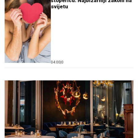
štopericu: Najbizarniji zakoni na
svijetu
04:00
|
0