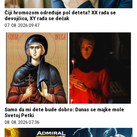
Čiji hromozom određuje pol deteta? XX rađa se
devojčica, XY rađa se dečak
07. 08. 2026 09:47
Samo da mi dete bude dobro: Danas se majke mole
Svetoj Petki
08. 08. 2026 07:36