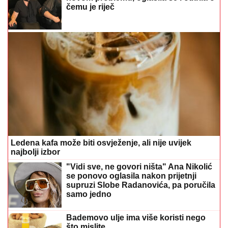
čemu je riječ
Ledena kafa može biti osvježenje, ali nije uvijek
najbolji izbor
"Vidi sve, ne govori ništa" Ana Nikolić
se ponovo oglasila nakon prijetnji
supruzi Slobe Radanovića, pa poručila
samo jedno
Bademovo ulje ima više koristi nego
što mislite