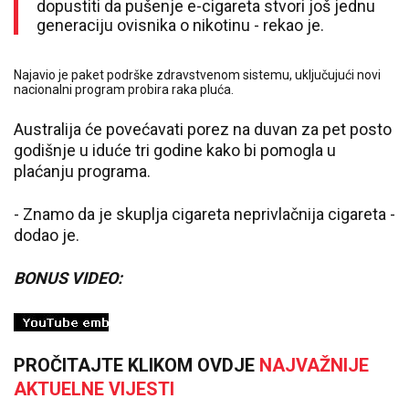
dopustiti da pušenje e-cigareta stvori još jednu
generaciju ovisnika o nikotinu - rekao je.
Najavio je paket podrške zdravstvenom sistemu, uključujući novi
nacionalni program probira raka pluća.
Australija će povećavati porez na duvan za pet posto
godišnje u iduće tri godine kako bi pomogla u
plaćanju programa.
- Znamo da je skuplja cigareta neprivlačnija cigareta -
dodao je.
BONUS VIDEO:
PROČITAJTE KLIKOM OVDJE
NAJVAŽNIJE
AKTUELNE VIJESTI