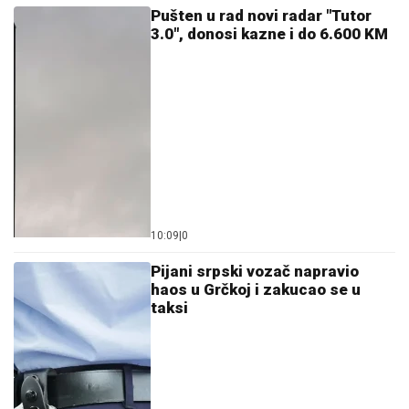
Pušten u rad novi radar "Tutor
3.0", donosi kazne i do 6.600 KM
10:09
|
0
Pijani srpski vozač napravio
haos u Grčkoj i zakucao se u
taksi