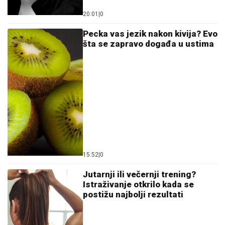
20:01
|
0
Pecka vas jezik nakon kivija? Evo
šta se zapravo događa u ustima
15:52
|
0
Jutarnji ili večernji trening?
Istraživanje otkrilo kada se
postižu najbolji rezultati