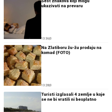
Šest znakova koji mogu
ukazivati na prevaru
13:36
|
0
Na Zlatiboru žu-žu prodaju na
komad (FOTO)
13:28
|
0
Turisti izglasali 4 zemlje u koje
se ne bi vratili ni besplatno