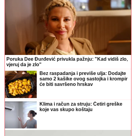
Poruka Dee Đurđević privukla pažnju: "Kad vidiš zlo,
vjeruj da je zlo"
Bez raspadanja i previše ulja: Dodajte
samo 2 kašike ovog sastojka i krompir
će biti savršeno hrskav
Klima i račun za struju: Četiri greške
koje vas skupo koštaju