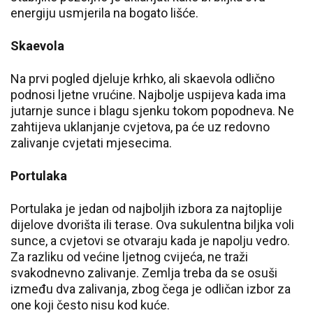
energiju usmjerila na bogato lišće.
Skaevola
Na prvi pogled djeluje krhko, ali skaevola odlično
podnosi ljetne vrućine. Najbolje uspijeva kada ima
jutarnje sunce i blagu sjenku tokom popodneva. Ne
zahtijeva uklanjanje cvjetova, pa će uz redovno
zalivanje cvjetati mjesecima.
Portulaka
Portulaka je jedan od najboljih izbora za najtoplije
dijelove dvorišta ili terase. Ova sukulentna biljka voli
sunce, a cvjetovi se otvaraju kada je napolju vedro.
Za razliku od većine ljetnog cvijeća, ne traži
svakodnevno zalivanje. Zemlja treba da se osuši
između dva zalivanja, zbog čega je odličan izbor za
one koji često nisu kod kuće.