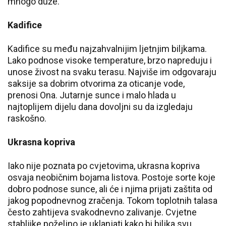
mnogo duže.
Kadifice
Kadifice su među najzahvalnijim ljetnjim biljkama.
Lako podnose visoke temperature, brzo napreduju i
unose živost na svaku terasu. Najviše im odgovaraju
saksije sa dobrim otvorima za oticanje vode,
prenosi Ona. Jutarnje sunce i malo hlada u
najtoplijem dijelu dana dovoljni su da izgledaju
raskošno.
Ukrasna kopriva
Iako nije poznata po cvjetovima, ukrasna kopriva
osvaja neobičnim bojama listova. Postoje sorte koje
dobro podnose sunce, ali će i njima prijati zaštita od
jakog popodnevnog zračenja. Tokom toplotnih talasa
često zahtijeva svakodnevno zalivanje. Cvjetne
stabljike poželjno je uklanjati kako bi biljka svu