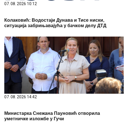
07. 08. 2026 10:12
Колаковић: Водостаји Дунава и Тисе ниски,
ситуација забрињавајућа у бачком делу ДТД
07. 08. 2026 14:42
Министарка Снежана Пауновић отворила
уметничке изложбе у Гучи