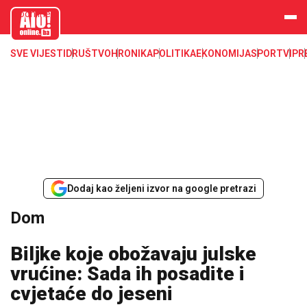
aloonline.b
a
SVE VIJESTI
DRUŠTVO
HRONIKA
POLITIKA
EKONOMIJA
SPORT
VIP
R
Dodaj kao željeni izvor na google pretrazi
Dom
Biljke koje obožavaju julske
vrućine: Sada ih posadite i
cvjetaće do jeseni