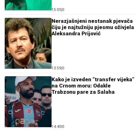
15:05
|
0
Nerazjašnjeni nestanak pjevača
čiju je najtužniju pjesmu oživjela
Aleksandra Prijović
13:59
|
0
Kako je izveden “transfer vijeka”
na Crnom moru: Odakle
Trabzonu pare za Salaha
14:40
|
0