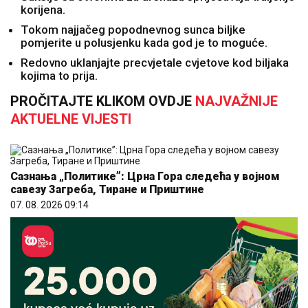
korijena.
Tokom najjačeg popodnevnog sunca biljke
pomjerite u polusjenku kada god je to moguće.
Redovno uklanjajte precvjetale cvjetove kod biljaka
kojima to prija.
PROČITAJTE KLIKOM OVDJE
NAJVAŽNIJE
AKTUELNE VIJESTI
Сазнања „Политике”: Црна Гора следећа у војном
савезу Загреба, Тиране и Приштине
07. 08. 2026 09:14