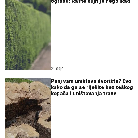
ogradu: Raste bujnije nego ikad
21:09
|
0
Panj vam uništava dvorište? Evo
kako da ga se riješite bez teškog
kopača i uništavanja trave