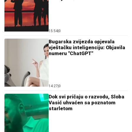
15:54
|
0
Bugarska zvijezda opjevala
vještačku inteligenciju: Objavila
numeru "ChatGPT"
14:27
|
0
Dok svi pričaju o razvodu, Sloba
Vasić uhvaćen sa poznatom
starletom