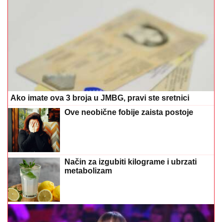
Ako imate ova 3 broja u JMBG, pravi ste sretnici
Ove neobične fobije zaista postoje
Način za izgubiti kilograme i ubrzati
metabolizam