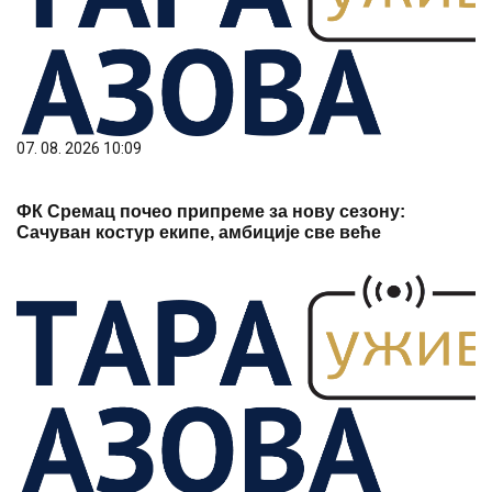
07. 08. 2026 10:09
ФК Сремац почео припреме за нову сезону:
Сачуван костур екипе, амбиције све веће