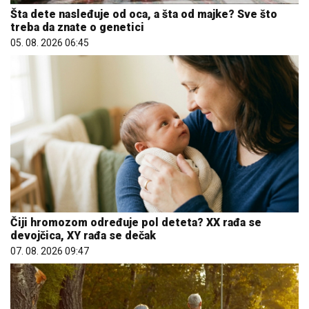
Šta dete nasleđuje od oca, a šta od majke? Sve što
treba da znate o genetici
05. 08. 2026 06:45
Čiji hromozom određuje pol deteta? XX rađa se
devojčica, XY rađa se dečak
07. 08. 2026 09:47