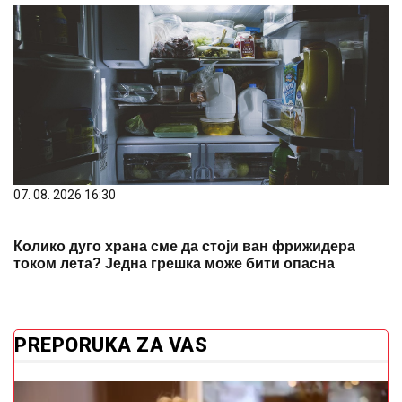
07. 08. 2026 16:30
Колико дуго храна сме да стоји ван фрижидера
током лета? Једна грешка може бити опасна
PREPORUKA ZA VAS