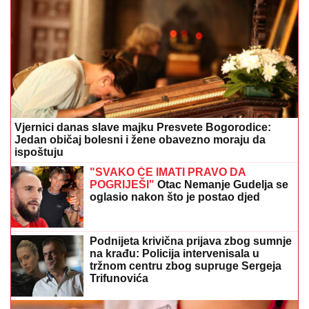
Vjernici danas slave majku Presvete Bogorodice:
Jedan običaj bolesni i žene obavezno moraju da
ispoštuju
"SVAKO ĆE IMATI PRAVO DA
POGRIJEŠI"
Otac Nemanje Gudelja se
oglasio nakon što je postao djed
Podnijeta krivična prijava zbog sumnje
na krađu: Policija intervenisala u
tržnom centru zbog supruge Sergeja
Trifunovića