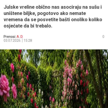
Julske vreline obično nas asociraju na sušu i
uništene biljke, pogotovo ako nemate
vremena da se posvetite bašti onoliko koliko
osjećate da bi trebalo.
Prenosi:
A. D.
0
03.07.2026.
15:28