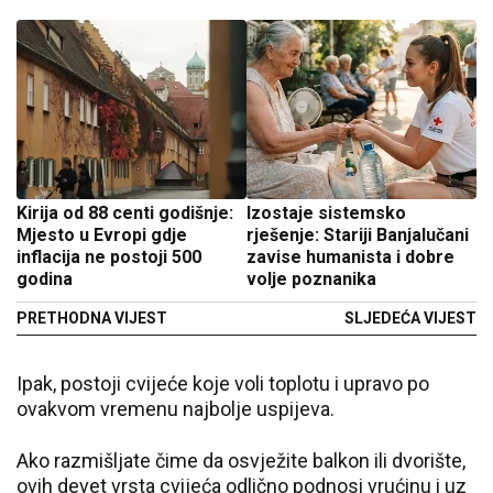
Kirija od 88 centi godišnje:
Izostaje sistemsko
Mjesto u Evropi gdje
rješenje: Stariji Banjalučani
inflacija ne postoji 500
zavise humanista i dobre
godina
volje poznanika
PRETHODNA VIJEST
SLJEDEĆA VIJEST
Ipak, postoji cvijeće koje voli toplotu i upravo po
ovakvom vremenu najbolje uspijeva.
Ako razmišljate čime da osvježite balkon ili dvorište,
ovih devet vrsta cvijeća odlično podnosi vrućinu i uz