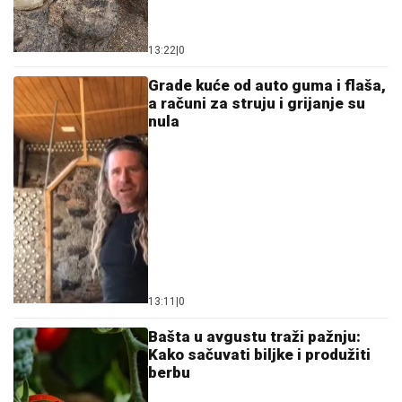
13:22
|
0
Grade kuće od auto guma i flaša,
a računi za struju i grijanje su
nula
13:11
|
0
Bašta u avgustu traži pažnju:
Kako sačuvati biljke i produžiti
berbu