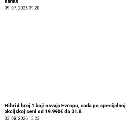
Hibrid broj 1 koji osvaja Evropu, sada po specijalnoj
akcijskoj ceni od 19.990€ do 31.8.
03. 08. 2026 13:23
Evo u kojim banjama važi vaučer od 10.000 dinara -
kompletan spisak destinacija u Srbiji
06. 08. 2026 07:08