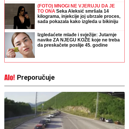
Gužve na granicama: Pojačan
saobraćaj prema Hrvatskoj i Crnoj
Gori
13:27
|
0
Srpska pjevačica pretukla
taksistu: "Čika se nije lijepo
proveo"
13:53
|
0
Bez vode i u sandalama krenuo
na planinu: Spasioci ga pronašli