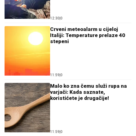
11:59
|
0
Dalić dobija novi angažman i
postaje najplaćeniji hrvatski
trener
12:16
|
0