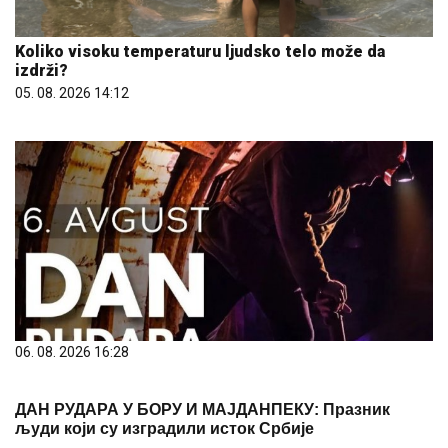
ДАН РУДАРА У БОРУ И МАЈДАНПЕКУ: Празник
људи који су изградили исток Србије
06. 08. 2026 16:30
Најсочнија плазма торта без печења: Готова за 20
минута, а нестаје са стола за трен!