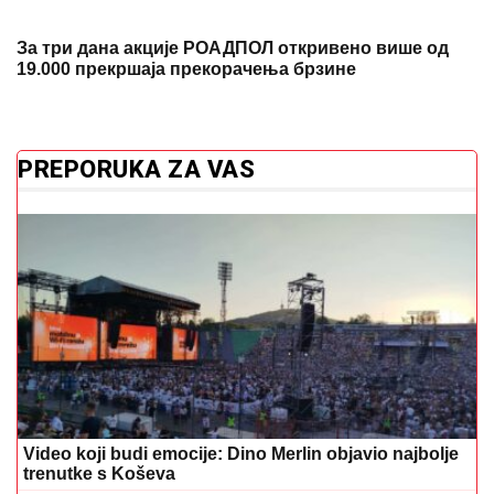
Video koji budi emocije: Dino Merlin objavio najbolje
trenutke s Koševa
Stara imena u novom ruhu: Ovo je 10
najpopularnijih ženskih imena u 2026.
godini
Mnogi je koriste svaki dan, a ne znaju
rizik: Kuhar objasnio zašto bira drvene
daske