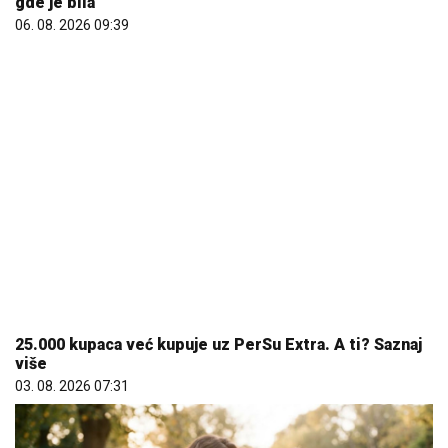
Šta dete nasleđuje od oca, a šta od majke? Sve što
treba da znate o genetici
05. 08. 2026 06:45