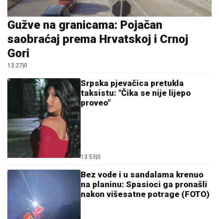
nakon višesatne potrage (FOTO)
12:30
|
0
Crveni meteoalarm u cijeloj
Italiji: Temperature prelaze 40
stepeni
11:59
|
0
Malo ko zna čemu služi rupa na
varjači: Kada saznate,
koristićete je drugačije!