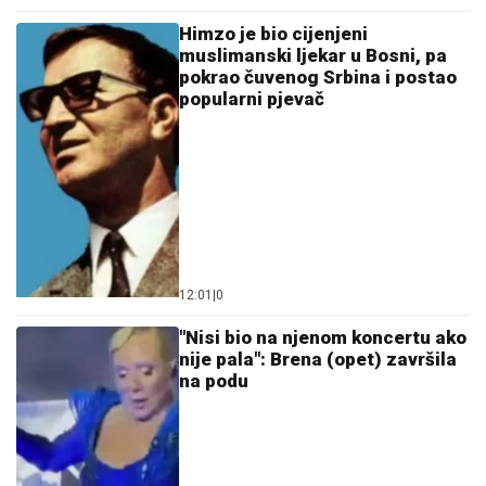
07:56
|
0
Arkanova prva supruga izdaje
vilu na Dedinju za 7.000 evra: U
njoj borave mladi fudbaleri, a
živio je i poznati političar
07:26
|
0