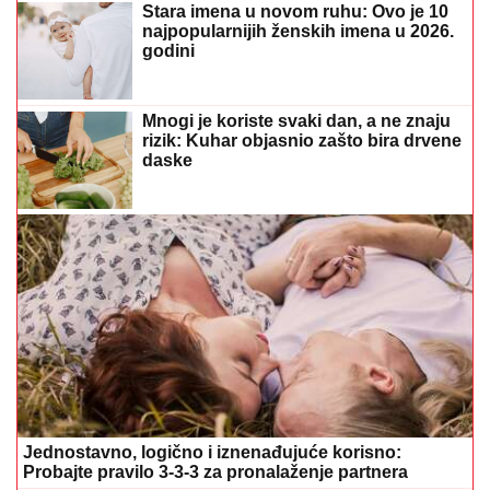
Jednostavno, logično i iznenađujuće korisno:
Probajte pravilo 3-3-3 za pronalaženje partnera
(VIDEO)
Lepa Brena pala na koncertu
u Budvi nakon kultnog zamaha
nogom
Ariana Grande donijela veliku odluku,
više ne može podnijeti pritisak