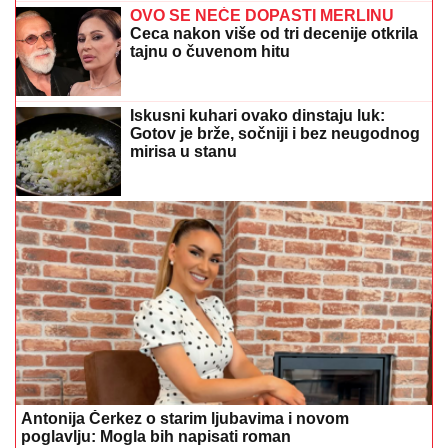
Antonija Čerkez o starim ljubavima i novom
poglavlju: Mogla bih napisati roman
"NEĆE BITI KAO ONA KOJU PIŠU
OČAJNICE"
Jovana Jeremić sprema
haos, potkačila bivše i sve muškarce
POMFRIT KAO POMOĆ TOKOM LJETA
Stručnjaci otkrili zbog čega se
preporučuje u vrelim danima