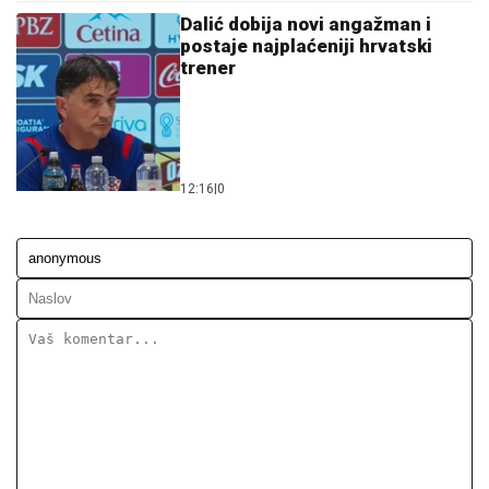
Ostavi komentar
KOMENTARI (0)
VIP
Srpska pjevačica pretukla
taksistu: "Čika se nije lijepo
proveo"