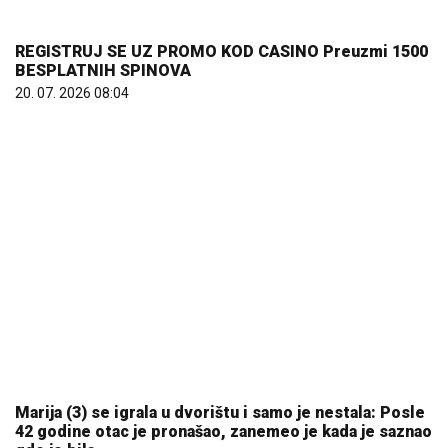
Marija (3) se igrala u dvorištu i samo je nestala: Posle
42 godine otac je pronašao, zanemeo je kada je saznao
gde je bila
06. 08. 2026 09:39
25.000 kupaca već kupuje uz PerSu Extra. A ti? Saznaj
više
03. 08. 2026 07:31