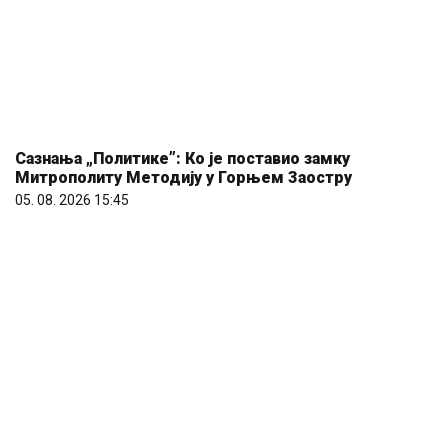
Većina građana izgubi novac pre nego što stigne na
letovanje - ovih 7 troškova skoro niko ne planira
15. 07. 2026 07:44