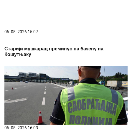
06. 08. 2026 16:03
За три дана акције РОАДПОЛ откривено више од
19.000 прекршаја прекорачења брзине
PREPORUKA ZA VAS