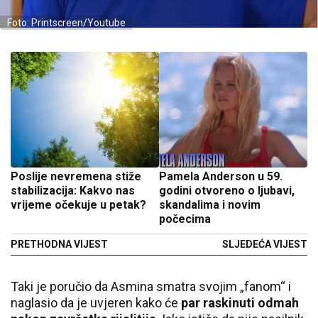
Foto: Printscreen/Youtube
Poslije nevremena stiže
Pamela Anderson u 59.
stabilizacija: Kakvo nas
godini otvoreno o ljubavi,
vrijeme očekuje u petak?
skandalima i novim
počecima
PRETHODNA VIJEST
SLJEDEĆA VIJEST
Taki je poručio da Asmina smatra svojim „fanom“ i
naglasio da je uvjeren kako će
par raskinuti odmah