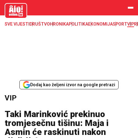
aloonline.b
a
SVE VIJESTI
DRUŠTVO
HRONIKA
POLITIKA
EKONOMIJA
SPORT
VIP
R
Dodaj kao željeni izvor na google pretrazi
VIP
Taki Marinković prekinuo
tromjesečnu tišinu: Maja i
Asmin će raskinuti nakon