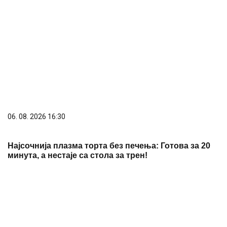
06. 08. 2026 15:07
Старији мушкарац преминуо на базену на
Кошутњаку