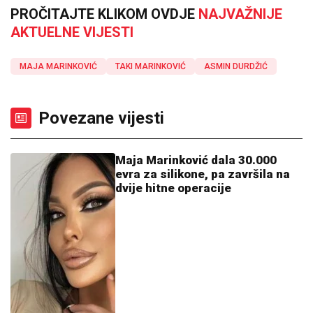
PROČITAJTE KLIKOM OVDJE
NAJVAŽNIJE
AKTUELNE VIJESTI
MAJA MARINKOVIĆ
TAKI MARINKOVIĆ
ASMIN DURDŽIĆ
Povezane vijesti
Maja Marinković dala 30.000
evra za silikone, pa završila na
dvije hitne operacije