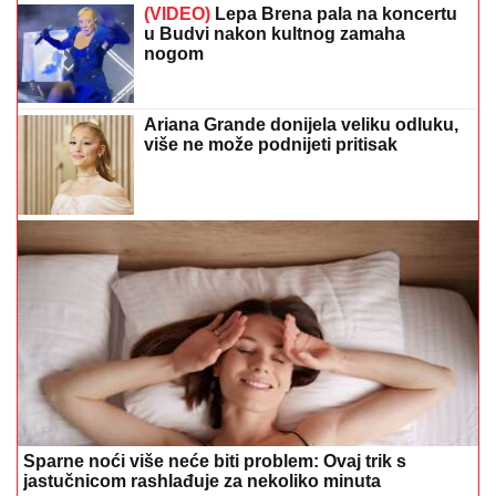
Sparne noći više neće biti problem: Ovaj trik s
jastučnicom rashlađuje za nekoliko minuta
OVO SE NEĆE DOPASTI MERLINU
Ceca nakon više od tri decenije otkrila
tajnu o čuvenom hitu
Iskusni kuhari ovako dinstaju luk:
Gotov je brže, sočniji i bez neugodnog
mirisa u stanu