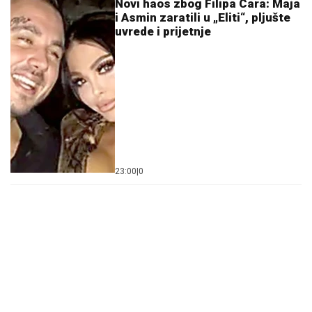
Novi haos zbog Filipa Cara: Maja
i Asmin zaratili u „Eliti“, pljušte
uvrede i prijetnje
23:00
|
0
Сазнања „Политике”: Ко је поставио замку
Митрополиту Методију у Горњем Заостру
05. 08. 2026 15:45