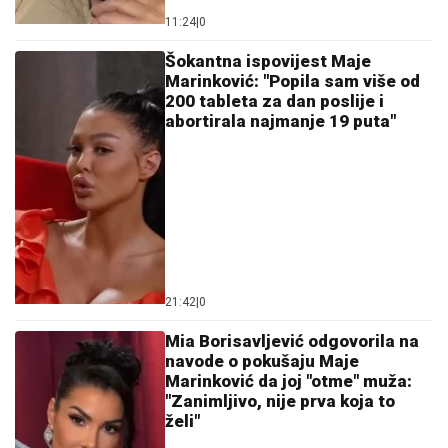
11:24
|
0
Šokantna ispovijest Maje
Marinković: "Popila sam više od
200 tableta za dan poslije i
abortirala najmanje 19 puta"
21:42
|
0
Mia Borisavljević odgovorila na
navode o pokušaju Maje
Marinković da joj "otme" muža:
"Zanimljivo, nije prva koja to
želi"