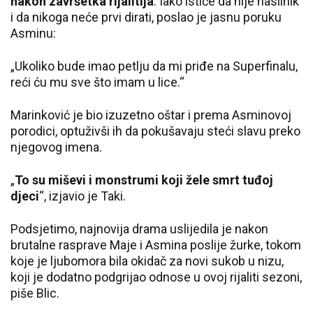
nakon završetka rijalitija
. Iako ističe da nije nasilnik
i da nikoga neće prvi dirati, poslao je jasnu poruku
Asminu:
„Ukoliko bude imao petlju da mi priđe na Superfinalu,
reći ću mu sve što imam u lice.“
Marinković je bio izuzetno oštar i prema Asminovoj
porodici, optuživši ih da pokušavaju steći slavu preko
njegovog imena.
„
To su miševi i monstrumi koji žele smrt tuđoj
djeci
“, izjavio je Taki.
Podsjetimo, najnovija drama uslijedila je nakon
brutalne rasprave Maje i Asmina poslije žurke, tokom
koje je ljubomora bila okidač za novi sukob u nizu,
koji je dodatno podgrijao odnose u ovoj rijaliti sezoni,
piše Blic.