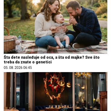
Letnje večeri u gradu više nisu rezervisane za vikend:
Zašto sve više ljudi bira večeru koja se spontano
pretvori u druženje
23. 07. 2026 12:47