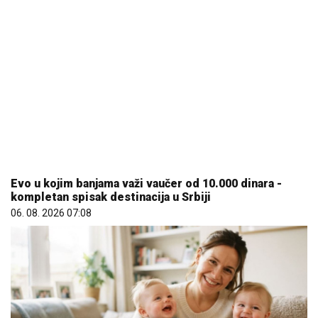
Da li je genetika zaslužna za rađanje blizanaca? Istina o
naslednim faktorima i blizanačkoj trudnoći
06. 08. 2026 06:38