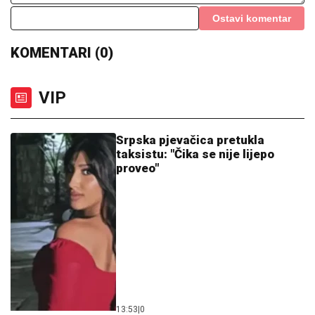
13:53
|
0
Himzo je bio cijenjeni
muslimanski ljekar u Bosni, pa
pokrao čuvenog Srbina i postao
popularni pjevač
12:01
|
0
"Nisi bio na njenom koncertu ako
nije pala": Brena (opet) završila
na podu