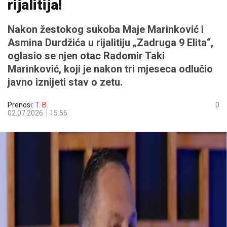
rijalitija!
Nakon žestokog sukoba Maje Marinković i
Asmina Durdžića u rijalitiju „Zadruga 9 Elita“,
oglasio se njen otac Radomir Taki
Marinković, koji je nakon tri mjeseca odlučio
javno iznijeti stav o zetu.
Prenosi:
T. B.
0
02.07.2026.
15:56