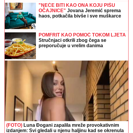
(FOTO)
Luna Đogani zapalila mreže provokativnim
izdanjem: Svi gledali u njenu haljinu kad se okrenula
(FOTO) MNOGI NE VJERUJU DA JE
TO ONA
Seka Aleksić smršala 14
kilograma, injekcije joj ubrzale proces,
sada pokazala kako izgleda u bikiniju
Izgledaćete mlađe i svježije: Jutarnje
navike ZA NJEGU KOŽE koje ne treba
da preskačete poslije 45. godine
Preporučuje