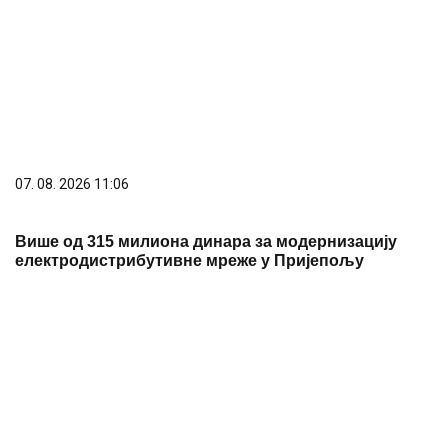
07. 08. 2026 09:36
Потпуна обустава саобраћаја између Куле и
Црвенке од 8. до 10. августа
07. 08. 2026 10:00
ДАНАС ОД 18 ЧАСОВА ПИРАТСКА АВАНТУРА У
"АРА ПЛАЗИ"