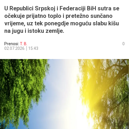
U Republici Srpskoj i Federaciji BiH sutra se
očekuje prijatno toplo i pretežno sunčano
vrijeme, uz tek ponegdje moguću slabu kišu
na jugu i istoku zemlje.
Prenosi:
T. B.
0
02.07.2026.
15:43