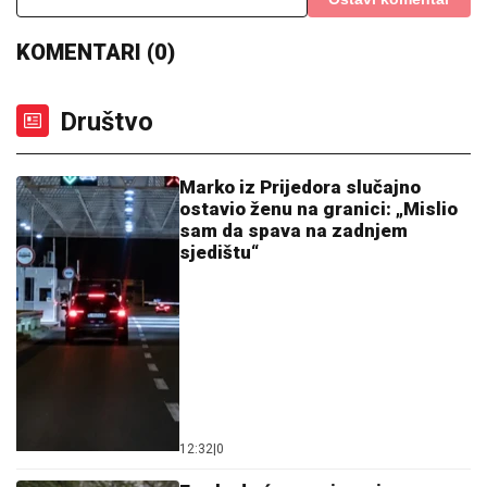
jednokratnu novčanu pomoć i
koliko će ona iznositi
12:30
|
0
„Svaka žica dušu dira“:
Stanivuković uzeo šargiju u ruke
i podigao atmosferu do usijanja
(VIDEO)