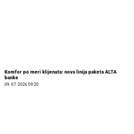
Komfor po meri klijenata: nova linija paketa ALTA
banke
09. 07. 2026 09:20
Evo u kojim banjama važi vaučer od 10.000 dinara -
kompletan spisak destinacija u Srbiji
06. 08. 2026 07:08