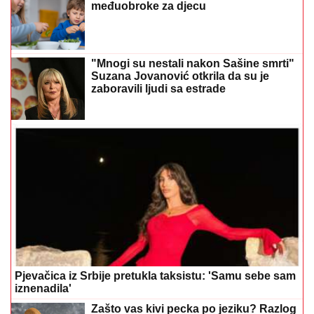
Emina Jahović pokradena u Istanbulu,
ostala bez garderobe vrijedne više od
50.000 eura
Preporučuje
Marko iz Prijedora slučajno ostavio