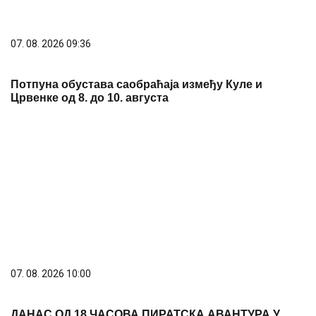
PREPORUKA ZA VAS
Šerif Konjević otkrio kome je ostavio svoje
bogatstvo: Sve što sam stekao pripalo je njoj
Britanija odobrila Paramountovo
preuzimanje Warner Brosa vrijedno
110 milijardi dolara