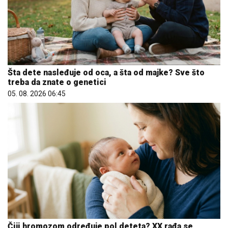
Šta dete nasleđuje od oca, a šta od majke? Sve što
treba da znate o genetici
05. 08. 2026 06:45
Čiji hromozom određuje pol deteta? XX rađa se
devojčica, XY rađa se dečak
07. 08. 2026 09:47