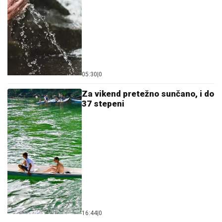
05:30
|
0
Za vikend pretežno sunčano, i do
37 stepeni
16:44
|
0