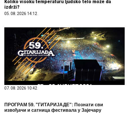
07. 08. 2026 10:42
ПРОГРАМ 59. "ГИТАРИЈАДЕ": Познати сви
извођачи и сатница фестивала у Зајечару
07. 08. 2026 11:06
Више од 315 милиона динара за модернизацију
електродистрибутивне мреже у Пријепољу