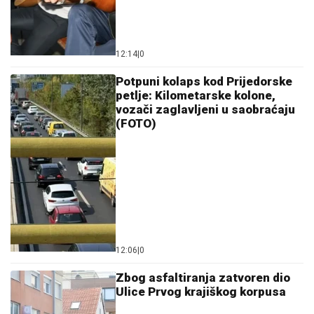
11:54
|
0
Sjećanje na stradanje Srba na
Petrovačkoj cesti: Obilježena 31
godina od avio-napada u akciji
"Oluja"
11:36
|
0