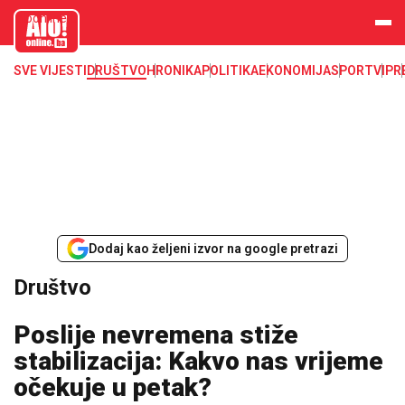
aloonline.b
a
SVE VIJESTI
DRUŠTVO
HRONIKA
POLITIKA
EKONOMIJA
SPORT
VIP
R
Dodaj kao željeni izvor na google pretrazi
Društvo
Poslije nevremena stiže
stabilizacija: Kakvo nas vrijeme
očekuje u petak?