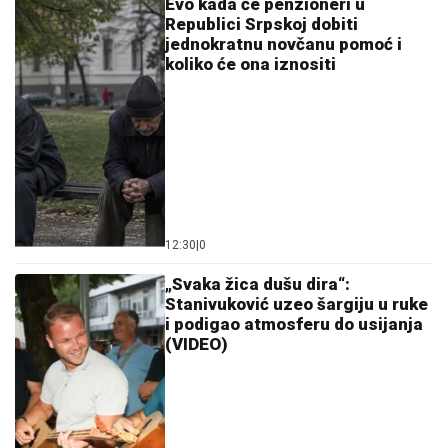
12:14
|
0
Potpuni kolaps kod Prijedorske
petlje: Kilometarske kolone,
vozači zaglavljeni u saobraćaju
(FOTO)
12:06
|
0
Zbog asfaltiranja zatvoren dio
Ulice Prvog krajiškog korpusa