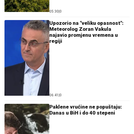
05:30
|
0
Upozorio na "veliku opasnost":
Meteorolog Zoran Vakula
najavio promjenu vremena u
regiji
06:41
|
0
Paklene vrućine ne popuštaju:
Danas u BiH i do 40 stepeni