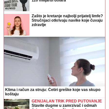
Tim pjevačice Aldine Bajić upozorio
pratioce: "Profil je hakovan, budite
oprezni"
U subotu je SVETA PETKA TRNOVA: Da ženama ne
bi TRNULE RUKE tokom cijele godine jedan običaj
Srbi vijekovima poštuju
Mozgalica koja je zbunila mnoge: Ko
pobjeđuje u zatezanju konopca?