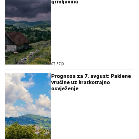
grmljavina
07:57
|
0
Prognoza za 7. avgust: Paklene
vrućine uz kratkotrajno
osvježenje