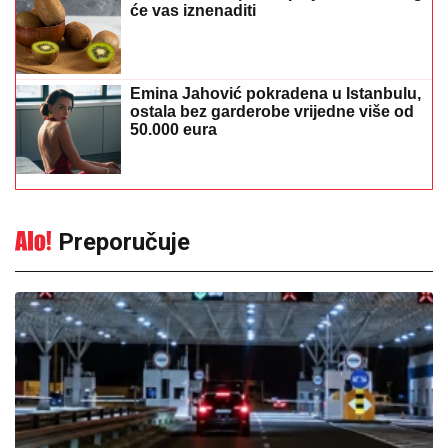
ženu na granici: „Mislio sam da spava
na zadnjem sjedištu“
12:32
|
0
Kredit ili korporativne
obveznice? Stručnjak objašnjava
šta kompanije najčešće previde
kada biraju izvor finansiranja
11:32
|
0
Nedim Sladić otkrio koji dan će
biti najnestabilniji i gdje se
očekuju najveće padavine