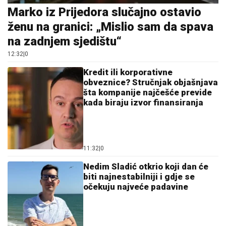
10:07
|
0
Stari srpski običaji za sreću u
kući: Jednu stvar s hljebom
nikada ne radite
10:39
|
0
Jednostavni i besplatni trikovi:
Kako su naše bake održavale
kuću svježom na preko 30
stepeni
11:47
|
0
„Smiješno je da to zovemo
pomoći“: Haland stavom o