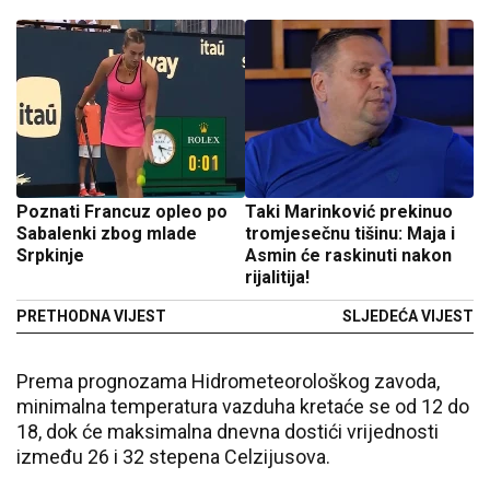
Poznati Francuz opleo po
Taki Marinković prekinuo
Sabalenki zbog mlade
tromjesečnu tišinu: Maja i
Srpkinje
Asmin će raskinuti nakon
rijalitija!
PRETHODNA VIJEST
SLJEDEĆA VIJEST
Prema prognozama Hidrometeorološkog zavoda,
minimalna temperatura vazduha kretaće se od 12 do
18, dok će maksimalna dnevna dostići vrijednosti
između 26 i 32 stepena Celzijusova.