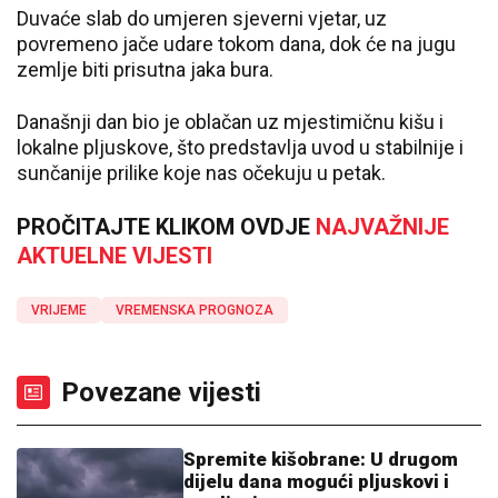
Duvaće slab do umjeren sjeverni vjetar, uz
povremeno jače udare tokom dana, dok će na jugu
zemlje biti prisutna jaka bura.
Današnji dan bio je oblačan uz mjestimičnu kišu i
lokalne pljuskove, što predstavlja uvod u stabilnije i
sunčanije prilike koje nas očekuju u petak.
PROČITAJTE KLIKOM OVDJE
NAJVAŽNIJE
AKTUELNE VIJESTI
VRIJEME
VREMENSKA PROGNOZA
Povezane vijesti
Spremite kišobrane: U drugom
dijelu dana mogući pljuskovi i