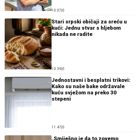
kućnim poslovima izazvao buru
na mrežama
11:37
|
0
Ostavi komentar