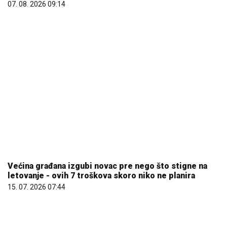
Većina građana izgubi novac pre nego što stigne na
letovanje - ovih 7 troškova skoro niko ne planira
15. 07. 2026 07:44