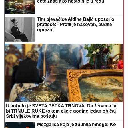
Selo se ne vidi dok mu ne priđete, jer
su kuće iskopane u zemlji, a jedna od
njih danas je hotel
Zaprška postaje prošlost: Ako hoćete da zgusnete
jelo onda je rješenje u ovoj namirnici
Nutricionisti otkrili najbolje
međuobroke za djecu