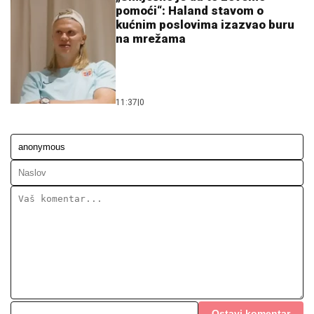
KOMENTARI (0)
Društvo
Marko iz Prijedora slučajno
ostavio ženu na granici: „Mislio
sam da spava na zadnjem
sjedištu“
12:32
|
0
Evo kada će penzioneri u
Republici Srpskoj dobiti