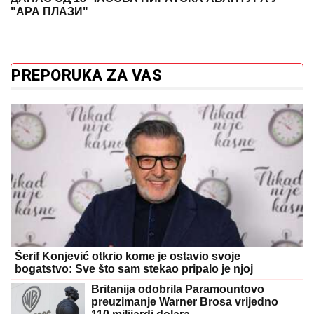
Zašto je kretanje najbolji prijatelj limfe?
Stručnjaci otkrivaju navike koje čuvaju
zdravlje
Klima i račun za struju: Četiri greške koje vas skupo
koštaju
GENIJALAN TRIK PRED PUTOVANJE
Stavite dugme u zamrzivač i odmah
ćete znati ako nešto nije u redu