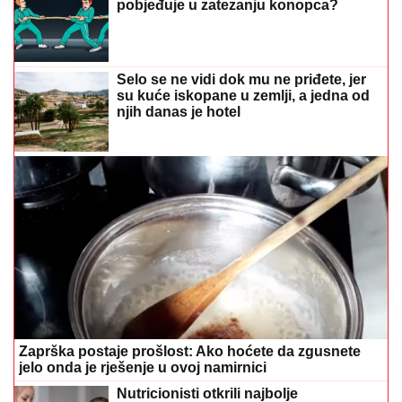
"Mnogi su nestali nakon Sašine smrti"
Suzana Jovanović otkrila da su je
zaboravili ljudi sa estrade
Pjevačica iz Srbije pretukla taksistu: 'Samu sebe sam
iznenadila'
Zašto vas kivi pecka po jeziku? Razlog
će vas iznenaditi