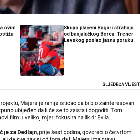
za ovim
Skupo plaćeni Bugari strahuju
ostižu
od banjalučkog Borca: Trener
Levskog poslao jasnu poruku
SLJEDEĆA VIJEST
ojektu, Majers je ranije isticao da bi bio zainteresovan
otpuno ubijeđen da li će se to zaista i dogoditi. Tom
i film u velikoj mjeri fokusira na lik dr Evila.
č je za Dedlajn
, prije šest godina, govoreći o četvrtom
, ali da sve zavisi od toga da li Majers ima pravu