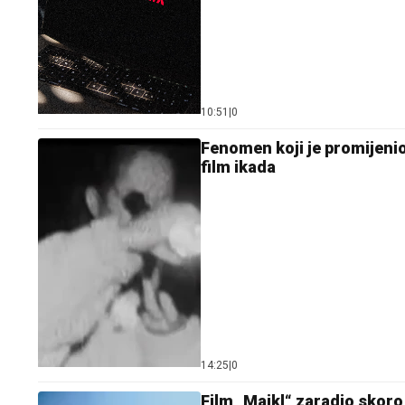
10:51
|
0
Fenomen koji je promijenio 
film ikada
14:25
|
0
Film „Majkl“ zaradio skoro