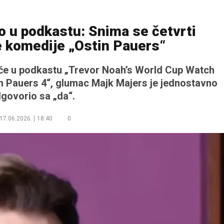
o u podkastu: Snima se četvrti
e komedije „Ostin Pauers“
uče u podkastu „Trevor Noah’s World Cup Watch
stin Pauers 4“, glumac Majk Majers je jednostavno
govorio sa „da“.
17.06.2026.
18:40
0