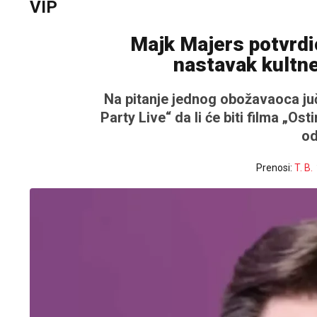
VIP
Majk Majers potvrdi
nastavak kultn
Na pitanje jednog obožavaoca j
Party Live“ da li će biti filma „O
od
Prenosi:
T. B.