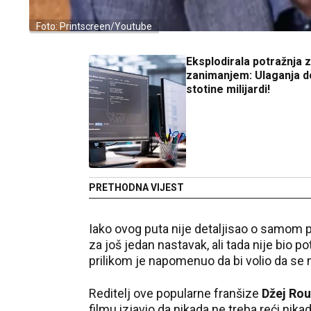
Foto: Printscreen/Youtube
Eksplodirala potražnja 
zanimanjem: Ulaganja d
stotine milijardi!
PRETHODNA VIJEST
Iako ovog puta nije detaljisao o samom pr
za još jedan nastavak, ali tada nije bio p
prilikom je napomenuo da bi volio da se nov
Reditelj ove popularne franšize
Džej Rou
filmu izjavio da nikada ne treba reći nikad