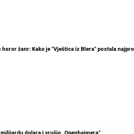
horor žanr: Kako je "Vještica iz Blera" postala najprof
 milijardu dolara i srušio „Openhajmera“