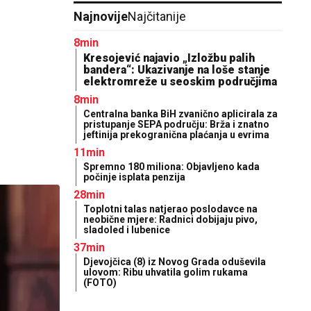
Najnovije
Najčitanije
8min
Kresojević najavio „Izložbu palih
bandera“: Ukazivanje na loše stanje
elektromreže u seoskim područjima
8min
Centralna banka BiH zvanično aplicirala za
pristupanje SEPA području: Brža i znatno
jeftinija prekogranična plaćanja u evrima
11min
Spremno 180 miliona: Objavljeno kada
počinje isplata penzija
28min
Toplotni talas natjerao poslodavce na
neobične mjere: Radnici dobijaju pivo,
sladoled i lubenice
37min
Djevojčica (8) iz Novog Grada oduševila
ulovom: Ribu uhvatila golim rukama
(FOTO)