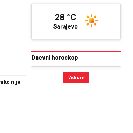
28 °C
Sarajevo
Dnevni horoskop
Vidi sve
iko nije