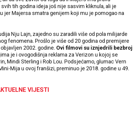
svih tih godina ideja još nije sasvim kliknula, ali je
ju jer Majersa smatra genijem koji mu je pomogao na
dija Nju Lajn, zajedno su zaradili više od pola milijarde
urnog fenomena. Prošlo je više od 20 godina od premijere
e objavljen 2002. godine.
Ovi filmovi su iznjedrili bezbroj
ojima je i ovogodišnja reklama za Verizon u kojoj se
rin, Mindi Sterling i Rob Lou. Podsjećamo, glumac Vern
i Mini-Mija u ovoj franšizi, preminuo je 2018. godine u 49.
KTUELNE VIJESTI