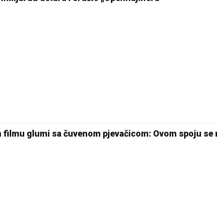
26 °C
Pale
 filmu glumi sa čuvenom pjevačicom: Ovom spoju se n