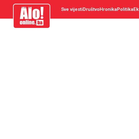
aloonline.ba
Sve vijesti
Društvo
Hronika
Politika
Ek