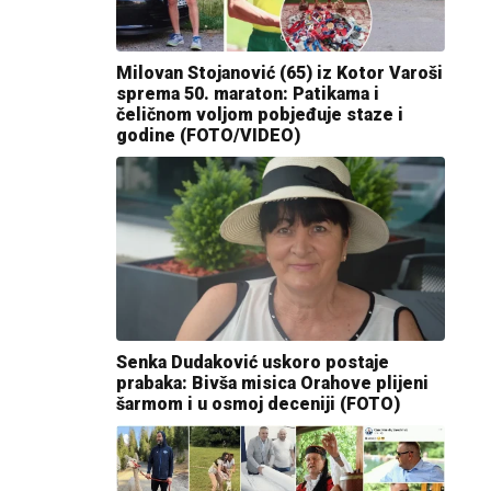
Milovan Stojanović (65) iz Kotor Varoši
sprema 50. maraton: Patikama i
čeličnom voljom pobjeđuje staze i
godine (FOTO/VIDEO)
Senka Dudaković uskoro postaje
prabaka: Bivša misica Orahove plijeni
šarmom i u osmoj deceniji (FOTO)