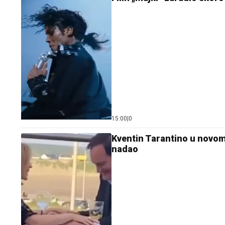
15:00
|
0
Kventin Tarantino u novom
nadao