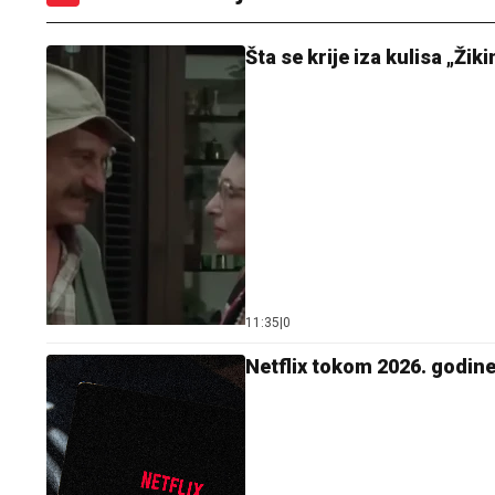
Šta se krije iza kulisa „Ži
11:35
|
0
Netflix tokom 2026. godine