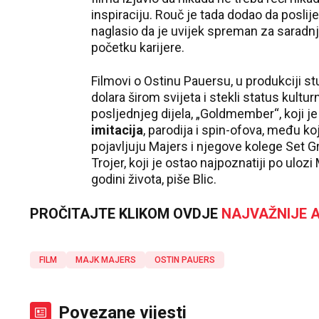
inspiraciju. Rouč je tada dodao da poslije 
naglasio da je uvijek spreman za saradn
početku karijere.
Filmovi o Ostinu Pauersu, u produkciji stu
dolara širom svijeta i stekli status kult
posljednjeg dijela, „Goldmember“, koji j
imitacija
, parodija i spin-ofova, među k
pojavljuju Majers i njegove kolege Set G
Trojer, koji je ostao najpoznatiji po uloz
godini života, piše Blic.
PROČITAJTE KLIKOM OVDJE
NAJVAŽNIJE A
FILM
MAJK MAJERS
OSTIN PAUERS
Povezane vijesti