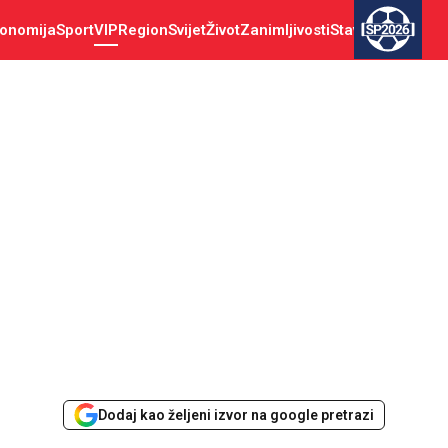
onomija
Sport
VIP
Region
Svijet
Život
Zanimljivosti
Stav
SP2026
Dodaj kao željeni izvor na google pretrazi