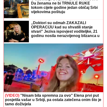
Da ženama ne bi TRNULE RUKE
tokom cijele godine jedan običaj Srbi
vijekovima poštuju
„Doktori su odmah ZAKAZALI
OPERACIJU kad su shvatili stanje
stvari" Jeziva ispovjest voditeljke, 21
godinu nosila nerazvijenog blizanca u
tijelu
(VIDEO)
"Nisam bila spremna za ovo" Elena prvi put
posjetila vašar u Srbiji, pa ostala zatečena onim što je
tamo doživjela