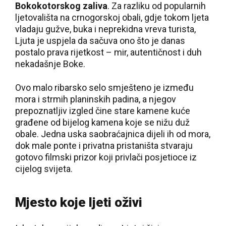
Bokokotorskog zaliva
. Za razliku od popularnih
ljetovališta na crnogorskoj obali, gdje tokom ljeta
vladaju gužve, buka i neprekidna vreva turista,
Ljuta je uspjela da sačuva ono što je danas
postalo prava rijetkost – mir, autentičnost i duh
nekadašnje Boke.
Ovo malo ribarsko selo smješteno je između
mora i strmih planinskih padina, a njegov
prepoznatljiv izgled čine stare kamene kuće
građene od bijelog kamena koje se nižu duž
obale. Jedna uska saobraćajnica dijeli ih od mora,
dok male ponte i privatna pristaništa stvaraju
gotovo filmski prizor koji privlači posjetioce iz
cijelog svijeta.
Mjesto koje ljeti oživi