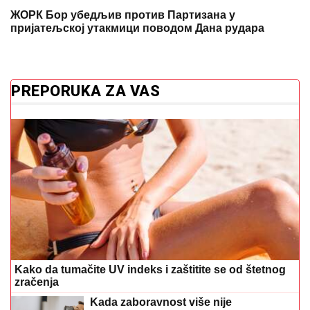
ЖОРК Бор убедљив против Партизана у
пријатељској утакмици поводом Дана рудара
PREPORUKA ZA VAS
Kako da tumačite UV indeks i zaštitite se od štetnog
zračenja
Kada zaboravnost više nije