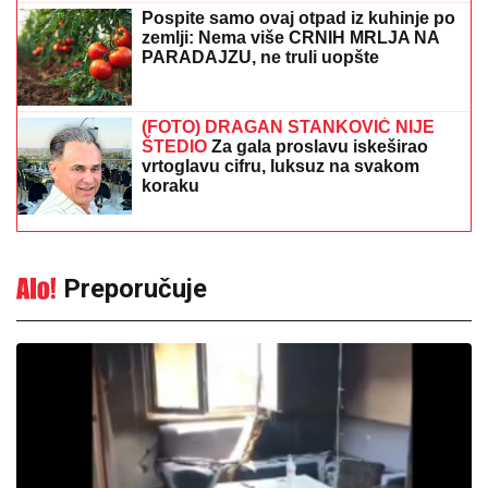
Pospite samo ovaj otpad iz kuhinje po
zemlji: Nema više CRNIH MRLJA NA
PARADAJZU, ne truli uopšte
(FOTO) DRAGAN STANKOVIĆ NIJE
ŠTEDIO
Za gala proslavu iskeširao
vrtoglavu cifru, luksuz na svakom
koraku
Preporučuje