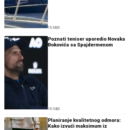
15:58
|
0
Poznati teniser uporedio Novaka
Đokovića sa Spajdermenom
10:34
|
0
Planiranje kvalitetnog odmora:
Kako izvući maksimum iz