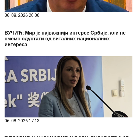
06. 08. 2026 20:00
ВУЧИЋ: Мир је најважнији интерес Србије, али не
смемо одустати од виталних националних
интереса
06. 08. 2026 17:13