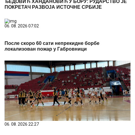
ЂЕДОВИЋ ХАНДАНОВИЋ У БОРУ: РУДАРСТВО ЈЕ
ПОКРЕТАЧ РАЗВОЈА ИСТОЧНЕ СРБИЈЕ
06. 08. 2026 07:02
После скоро 60 сати непрекидне борбе
локализован пожар у Габровници
06. 08. 2026 22:27