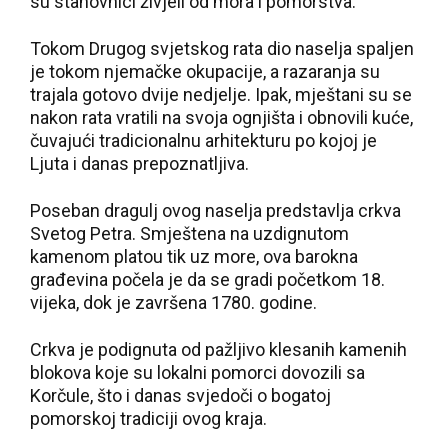
su stanovnici živjeli od mora i pomorstva.
Tokom Drugog svjetskog rata dio naselja spaljen
je tokom njemačke okupacije, a razaranja su
trajala gotovo dvije nedjelje. Ipak, mještani su se
nakon rata vratili na svoja ognjišta i obnovili kuće,
čuvajući tradicionalnu arhitekturu po kojoj je
Ljuta i danas prepoznatljiva.
Poseban dragulj ovog naselja predstavlja crkva
Svetog Petra. Smještena na uzdignutom
kamenom platou tik uz more, ova barokna
građevina počela je da se gradi početkom 18.
vijeka, dok je završena 1780. godine.
Crkva je podignuta od pažljivo klesanih kamenih
blokova koje su lokalni pomorci dovozili sa
Korčule, što i danas svjedoči o bogatoj
pomorskoj tradiciji ovog kraja.