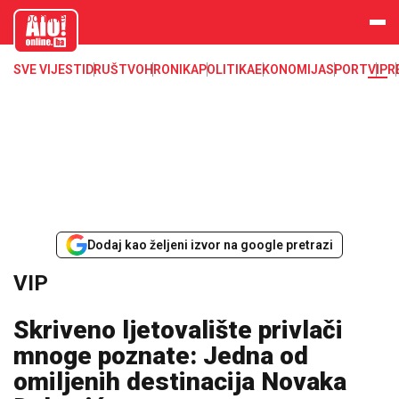
aloonline.b
a
SVE VIJESTI
DRUŠTVO
HRONIKA
POLITIKA
EKONOMIJA
SPORT
VIP
R
Dodaj kao željeni izvor na google pretrazi
VIP
Skriveno ljetovalište privlači
mnoge poznate: Jedna od
omiljenih destinacija Novaka