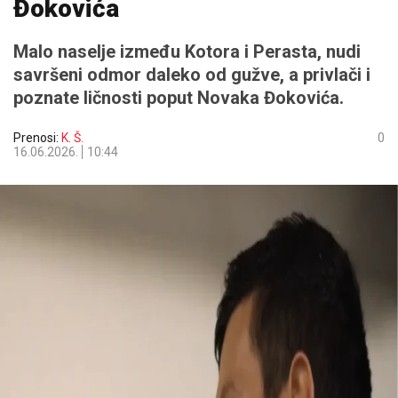
Đokovića
Malo naselje između Kotora i Perasta, nudi
savršeni odmor daleko od gužve, a privlači i
poznate ličnosti poput Novaka Đokovića.
Prenosi:
K. Š.
0
16.06.2026.
10:44