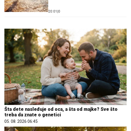
20:01
|
0
Šta dete nasleđuje od oca, a šta od majke? Sve što
treba da znate o genetici
05. 08. 2026 06:45