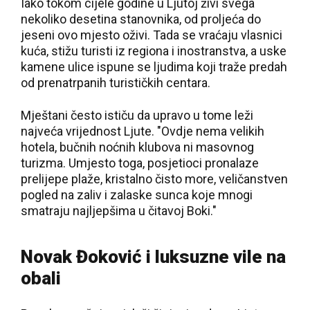
Iako tokom cijele godine u Ljutoj živi svega
nekoliko desetina stanovnika, od proljeća do
jeseni ovo mjesto oživi. Tada se vraćaju vlasnici
kuća, stižu turisti iz regiona i inostranstva, a uske
kamene ulice ispune se ljudima koji traže predah
od prenatrpanih turističkih centara.
Mještani često ističu da upravo u tome leži
najveća vrijednost Ljute. "Ovdje nema velikih
hotela, bučnih noćnih klubova ni masovnog
turizma. Umjesto toga, posjetioci pronalaze
prelijepe plaže, kristalno čisto more, veličanstven
pogled na zaliv i zalaske sunca koje mnogi
smatraju najljepšima u čitavoj Boki."
Novak Đoković i luksuzne vile na
obali