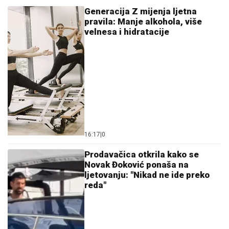
Generacija Z mijenja ljetna
pravila: Manje alkohola, više
velnesa i hidratacije
16:17
|
0
Prodavačica otkrila kako se
Novak Đoković ponaša na
ljetovanju: "Nikad ne ide preko
reda"