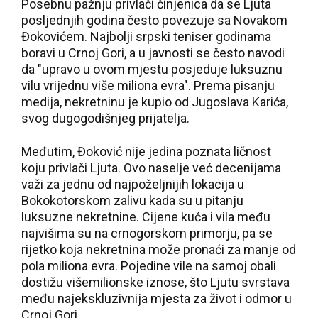
Posebnu pažnju privlači činjenica da se Ljuta
posljednjih godina često povezuje sa Novakom
Đokovićem. Najbolji srpski teniser godinama
boravi u Crnoj Gori, a u javnosti se često navodi
da "upravo u ovom mjestu posjeduje luksuznu
vilu vrijednu više miliona evra". Prema pisanju
medija, nekretninu je kupio od Jugoslava Karića,
svog dugogodišnjeg prijatelja.
Međutim, Đoković nije jedina poznata ličnost
koju privlači Ljuta. Ovo naselje već decenijama
važi za jednu od najpoželjnijih lokacija u
Bokokotorskom zalivu kada su u pitanju
luksuzne nekretnine. Cijene kuća i vila među
najvišima su na crnogorskom primorju, pa se
rijetko koja nekretnina može pronaći za manje od
pola miliona evra. Pojedine vile na samoj obali
dostižu višemilionske iznose, što Ljutu svrstava
među najekskluzivnija mjesta za život i odmor u
Crnoj Gori.