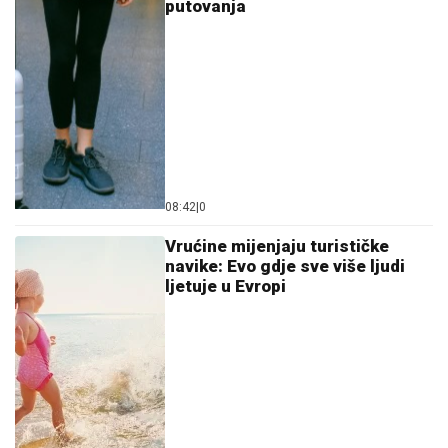
putovanja
08:42
|
0
Vrućine mijenjaju turističke
navike: Evo gdje sve više ljudi
ljetuje u Evropi