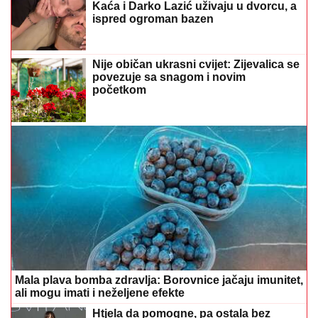
Kaća i Darko Lazić uživaju u dvorcu, a
ispred ogroman bazen
Nije običan ukrasni cvijet: Zijevalica se
povezuje sa snagom i novim
početkom
Mala plava bomba zdravlja: Borovnice jačaju imunitet,
ali mogu imati i neželjene efekte
Htjela da pomogne, pa ostala bez