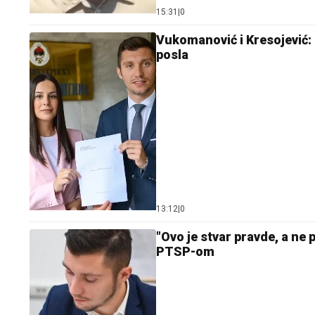
15:31
|
0
Vukomanović i Kresojević: 
posla
13:12
|
0
"Ovo je stvar pravde, a ne 
PTSP-om