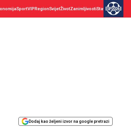
onomija
Sport
VIP
Region
Svijet
Život
Zanimljivosti
Stav
SP2026
Dodaj kao željeni izvor na google pretrazi