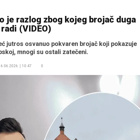
o je razlog zbog kojeg brojač duga
 radi (VIDEO)
već jutros osvanuo pokvaren brojač koji pokazuje
pskoj, mnogi su ostali zatečeni.
16.06.2026.
10:47
0