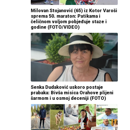
Milovan Stojanović (65) iz Kotor Varoši
sprema 50. maraton: Patikama i
čeličnom voljom pobjeđuje staze i
godine (FOTO/VIDEO)
Senka Dudaković uskoro postaje
prabaka: Bivša misica Orahove plijeni
šarmom i u osmoj deceniji (FOTO)