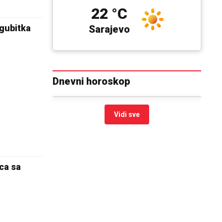
22 °C
 gubitka
Sarajevo
Dnevni horoskop
Vidi sve
aca sa