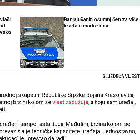
vlači
Banjalučanin osumnjičen za više
od
krađa u marketima
ovaka
SLJEDEĆA VIJEST
rodnoj skupštini Republike Srpske Bojana Kresojevića,
atnoj brzini kojom se
vlast zadužuje
, a koju sam uređaj,
ti.
 određeni tempo rasta duga. Međutim, brzina kojom se
revazišla je tehničke kapacitete uređaja. Jednostavno,
zakucao' je i prestao da radi“.