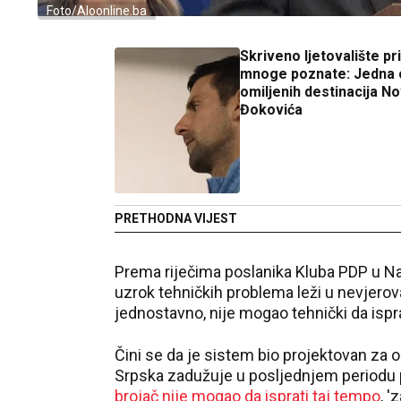
Foto/Aloonline.ba
Skriveno ljetovalište pri
mnoge poznate: Jedna 
omiljenih destinacija N
Đokovića
PRETHODNA VIJEST
Prema riječima poslanika Kluba PDP u Na
uzrok tehničkih problema leži u nevjerov
jednostavno, nije mogao tehnički da ispra
Čini se da je sistem bio projektovan za
Srpska zadužuje u posljednjem periodu p
brojač nije mogao da isprati taj tempo
, '