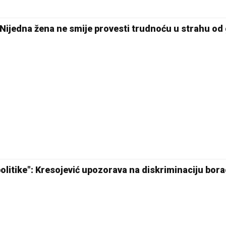
22 °C
Nijedna žena ne smije provesti trudnoću u strahu od
Pale
politike": Kresojević upozorava na diskriminaciju bor