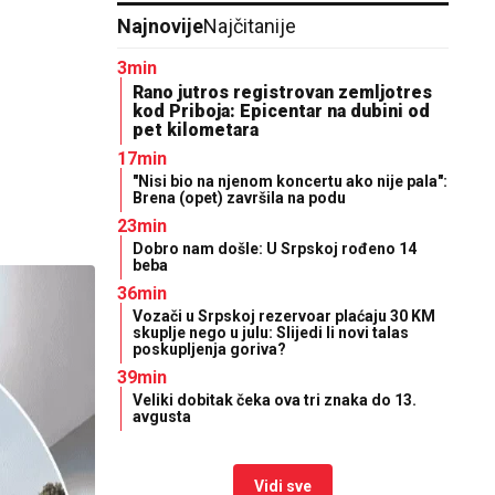
Najnovije
Najčitanije
3min
Rano jutros registrovan zemljotres
kod Priboja: Epicentar na dubini od
pet kilometara
17min
"Nisi bio na njenom koncertu ako nije pala":
Brena (opet) završila na podu
23min
Dobro nam došle: U Srpskoj rođeno 14
beba
36min
Vozači u Srpskoj rezervoar plaćaju 30 KM
skuplje nego u julu: Slijedi li novi talas
poskupljenja goriva?
39min
Veliki dobitak čeka ova tri znaka do 13.
avgusta
Vidi sve