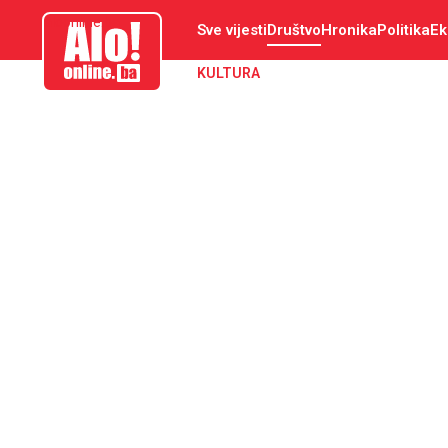
aloonline.ba
Sve vijesti
Društvo
Hronika
Politika
Ek
KULTURA