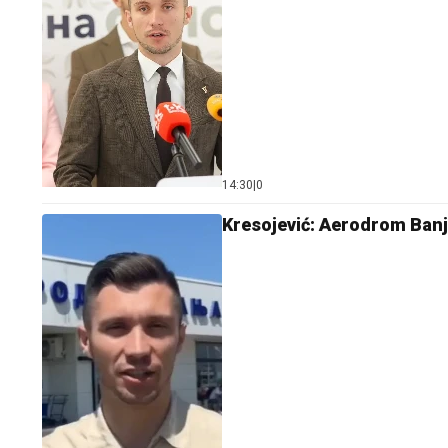
14:30
|
0
Kresojević: Aerodrom Banj